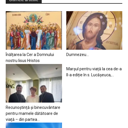
Înălțarea la Cer a Domnului
Dumnezeu…
nostru Iisus Hristos
Marșul pentru viață la cea de-a
II-a ediție în s. Lucășeuca,...
Recunoștință și binecuvântare
pentru mamele dătătoare de
viață – din partea...