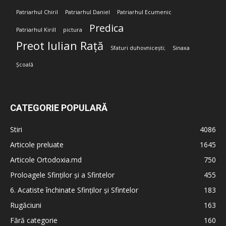
Patriarhul Chiril
Patriarhul Daniel
Patriarhul Ecumenic
Predica
Patriarhul Kirill
pictura
Preot Iulian Rață
Sfaturi duhovnicești;
Sinaxa
Școală
CATEGORIE POPULARĂ
Stiri
4086
Articole preluate
1645
Articole Ortodoxia.md
750
Proloagele Sfinților și a Sfintelor
455
6. Acatiste închinate Sfinților și Sfintelor
183
Rugăciuni
163
Fără categorie
160