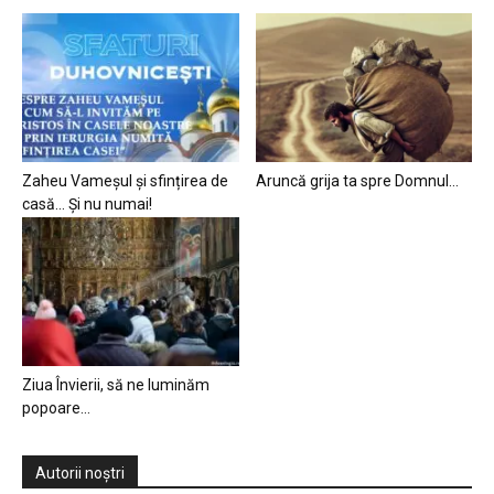
Zaheu Vameșul și sfințirea de
Aruncă grija ta spre Domnul…
casă… Și nu numai!
Ziua Învierii, să ne luminăm
popoare…
Autorii noștri