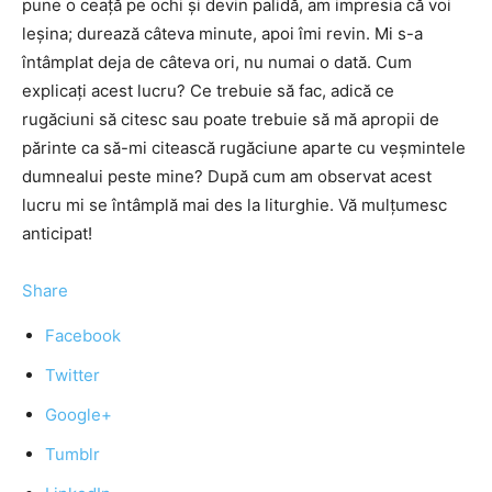
pune o ceaţă pe ochi şi devin palidă, am impresia că voi
leşina; durează câteva minute, apoi îmi revin. Mi s-a
întâmplat deja de câteva ori, nu numai o dată. Cum
explicaţi acest lucru? Ce trebuie să fac, adică ce
rugăciuni să citesc sau poate trebuie să mă apropii de
părinte ca să-mi citească rugăciune aparte cu veşmintele
dumnealui peste mine? După cum am observat acest
lucru mi se întâmplă mai des la liturghie. Vă mulţumesc
anticipat!
Share
Facebook
Twitter
Google+
Tumblr