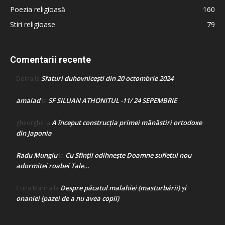
Poezia religioasă
160
Stiri religioase
79
Comentarii recente
Sfaturi duhovnicești din 20 octombrie 2024
Doina
la
amalad
SF SILUAN ATHONITUL -11/ 24 SEPEMBRIE
la
A început construcţia primei mănăstiri ortodoxe
gheorghe
la
din Japonia
Radu Mungiu
Cu Sfinții odihnește Doamne sufletul nou
la
adormitei roabei Tale…
Despre păcatul malahiei (masturbării) şi
Crina Marina
la
onaniei (pazei de a nu avea copii)