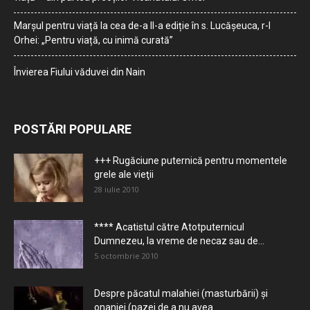
Marșul pentru viață la cea de-a II-a ediție în s. Lucășeuca, r-l
Orhei: „Pentru viață, cu inimă curată”
Învierea Fiului văduvei din Nain
POSTĂRI POPULARE
+++ Rugăciune puternică pentru momentele
grele ale vieţii
28 iulie 2010
**** Acatistul către Atotputernicul
Dumnezeu, la vreme de necaz sau de...
5 octombrie 2010
Despre păcatul malahiei (masturbării) şi
onaniei (pazei de a nu avea...