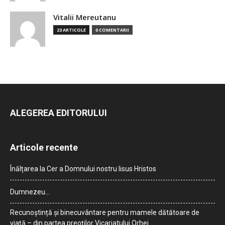
Vitalii Mereutanu
23 ARTICOLE
0 COMENTARII
ALEGEREA EDITORULUI
Articole recente
Înălțarea la Cer a Domnului nostru Iisus Hristos
Dumnezeu…
Recunoștință și binecuvântare pentru mamele dătătoare de
viață – din partea preoților Vicariatului Orhei