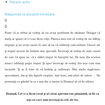
Recent activ
Răspunde la această întrebare
0
0
Poate că ar trebui să vedeţi de nu aveţi probleme de sănătate. Desigur că
mulţi ar spune că vi s-au făcut vrăji. Părerea mea este să vedeţi de nu slăbiţi
trupeşte şi nu aveţi cazuri în care să nu vă odihniţi cum trebuie. Uneori are
şi trupul nevoie de întărire mai specială. Încercaţi să vedeţi de sunt cazuri
de care vă spun eu: că a slăbit trupul în funcţiile lui. De sunt din acestea
atunci odihniţi puţin trupul. Şi apoi încercaţi să vedeţi din nou cum stau
lucrurile. Şi ar fi bine să vă întăriţi şi sufleteşte. Mai multe rugăciuni,
spovedanie, dar şi din faptele creştine: mai buni, mai plini de iubire … Nu
persistaţi cu gândul la ce e mai rău ci mereu la Domnul să vă fie trăirea.
Domnul, Cel ce a făcut cerul şi al cărui aşternut este pământul, să fie cu
toţi cei care sunt nevoiaşi în cele ale lor.