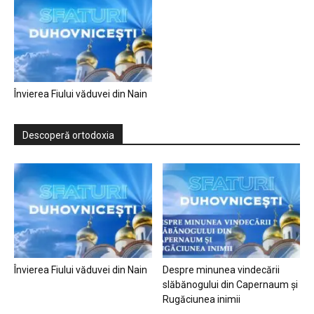
Învierea Fiului văduvei din Nain
Descoperă ortodoxia
Învierea Fiului văduvei din Nain
Despre minunea vindecării
slăbănogului din Capernaum și
Rugăciunea inimii