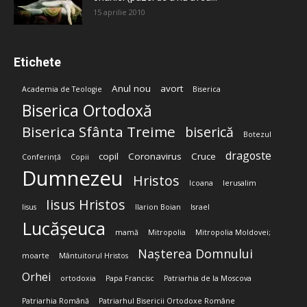
15 aprilie 2010
Etichete
Anul nou
avort
Academia de Teologie
Biserica
Biserica Ortodoxă
Biserica Sfânta Treime
biserică
Botezul
dragoste
copil
Coronavirus
Cruce
Conferință
Copii
Dumnezeu
Hristos
Icoana
Ierusalim
Iisus Hristos
Iisus
Ilarion Boian
Israel
Lucășeuca
mamă
Mitropolia
Mitropolia Moldovei;
Nașterea Domnului
moarte
Mântuitorul Hristos
Orhei
ortodoxia
Papa Francisc
Patriarhia de la Moscova
Patriarhia Română
Patriarhul Bisericii Ortodoxe Române