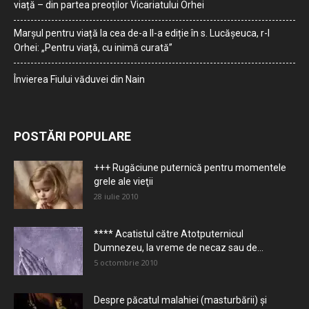
viață – din partea preoților Vicariatului Orhei
Marșul pentru viață la cea de-a II-a ediție în s. Lucășeuca, r-l
Orhei: „Pentru viață, cu inimă curată”
Învierea Fiului văduvei din Nain
POSTĂRI POPULARE
+++ Rugăciune puternică pentru momentele
grele ale vieţii
28 iulie 2010
**** Acatistul către Atotputernicul
Dumnezeu, la vreme de necaz sau de...
5 octombrie 2010
Despre păcatul malahiei (masturbării) şi