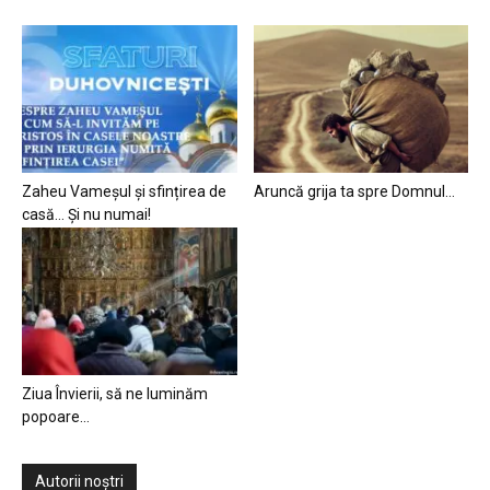
Zaheu Vameșul și sfințirea de
Aruncă grija ta spre Domnul…
casă… Și nu numai!
Ziua Învierii, să ne luminăm
popoare…
Autorii noștri