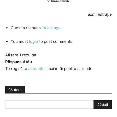
Să luăm aminte.
administrație
Guest
a răspuns
14 ani ago
You must
login
to post comments
Afișare 1 rezultat
Răspunsul tău
Te rog să te
autentifici
mai întâi pentru a trimite.
Căutare