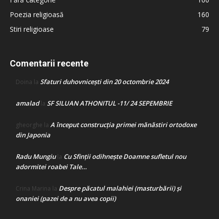
Poezia religioasă
160
Stiri religioase
79
Comentarii recente
Sfaturi duhovnicești din 20 octombrie 2024
Doina
la
amalad
SF SILUAN ATHONITUL -11/ 24 SEPEMBRIE
la
A început construcţia primei mănăstiri ortodoxe
gheorghe
la
din Japonia
Radu Mungiu
Cu Sfinții odihnește Doamne sufletul nou
la
adormitei roabei Tale…
Despre păcatul malahiei (masturbării) şi
Crina Marina
la
onaniei (pazei de a nu avea copii)