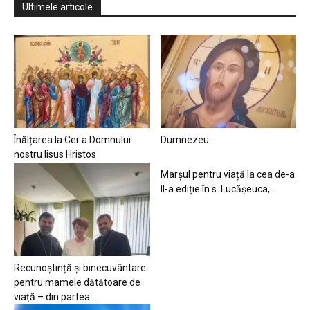
Ultimele articole
Înălțarea la Cer a Domnului
Dumnezeu…
nostru Iisus Hristos
Marșul pentru viață la cea de-a
II-a ediție în s. Lucășeuca,...
Recunoștință și binecuvântare
pentru mamele dătătoare de
viață – din partea...