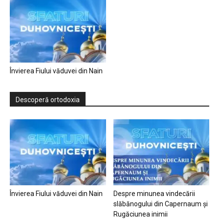
Învierea Fiului văduvei din Nain
Descoperă ortodoxia
Învierea Fiului văduvei din Nain
Despre minunea vindecării
slăbănogului din Capernaum și
Rugăciunea inimii