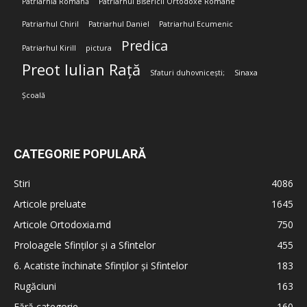
Patriarhia Română
Patriarhul Bisericii Ortodoxe Române
Patriarhul Chiril
Patriarhul Daniel
Patriarhul Ecumenic
Predica
Patriarhul Kirill
pictura
Preot Iulian Rață
Sfaturi duhovnicești;
Sinaxa
Școală
CATEGORIE POPULARĂ
Stiri
4086
Articole preluate
1645
Articole Ortodoxia.md
750
Proloagele Sfinților și a Sfintelor
455
6. Acatiste închinate Sfinților și Sfintelor
183
Rugăciuni
163
Fără categorie
160