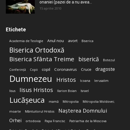
onaniei (pazei de a nu avea...
15 aprilie 2010
Etichete
Anul nou
avort
Academia de Teologie
Biserica
Biserica Ortodoxă
Biserica Sfânta Treime
biserică
Botezul
dragoste
copil
Coronavirus
Cruce
Conferință
Copii
Dumnezeu
Hristos
Icoana
Ierusalim
Iisus Hristos
Iisus
Ilarion Boian
Israel
Lucășeuca
mamă
Mitropolia
Mitropolia Moldovei;
Nașterea Domnului
moarte
Mântuitorul Hristos
Orhei
ortodoxia
Papa Francisc
Patriarhia de la Moscova