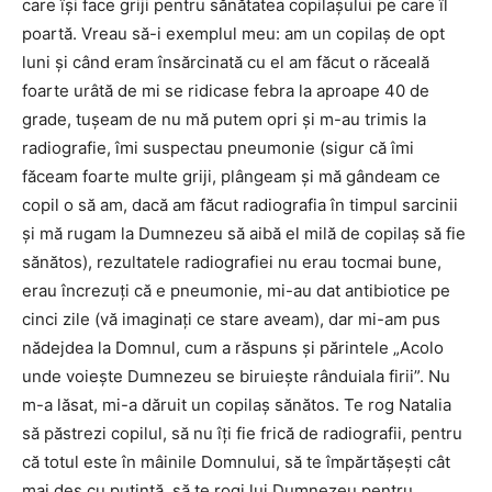
care îşi face griji pentru sănătatea copilaşului pe care îl
poartă. Vreau să-i exemplul meu: am un copilaş de opt
luni şi când eram însărcinată cu el am făcut o răceală
foarte urâtă de mi se ridicase febra la aproape 40 de
grade, tuşeam de nu mă putem opri și m-au trimis la
radiografie, îmi suspectau pneumonie (sigur că îmi
făceam foarte multe griji, plângeam şi mă gândeam ce
copil o să am, dacă am făcut radiografia în timpul sarcinii
şi mă rugam la Dumnezeu să aibă el milă de copilaş să fie
sănătos), rezultatele radiografiei nu erau tocmai bune,
erau încrezuţi că e pneumonie, mi-au dat antibiotice pe
cinci zile (vă imaginaţi ce stare aveam), dar mi-am pus
nădejdea la Domnul, cum a răspuns şi părintele „Acolo
unde voieşte Dumnezeu se biruieşte rânduiala firii”. Nu
m-a lăsat, mi-a dăruit un copilaş sănătos. Te rog Natalia
să păstrezi copilul, să nu îţi fie frică de radiografii, pentru
că totul este în mâinile Domnului, să te împărtăşeşti cât
mai des cu putinţă, să te rogi lui Dumnezeu pentru