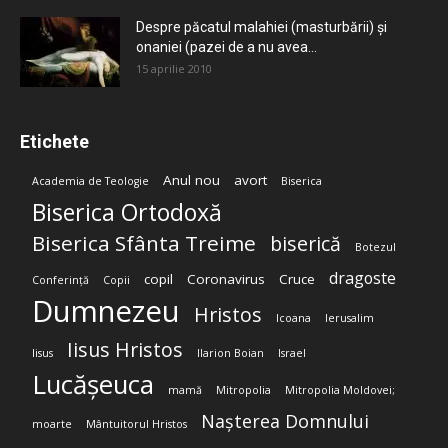
Despre păcatul malahiei (masturbării) şi
onaniei (pazei de a nu avea...
15 aprilie 2010
Etichete
Anul nou
avort
Academia de Teologie
Biserica
Biserica Ortodoxă
Biserica Sfânta Treime
biserică
Botezul
dragoste
copil
Coronavirus
Cruce
Conferință
Copii
Dumnezeu
Hristos
Icoana
Ierusalim
Iisus Hristos
Iisus
Ilarion Boian
Israel
Lucășeuca
mamă
Mitropolia
Mitropolia Moldovei;
Nașterea Domnului
moarte
Mântuitorul Hristos