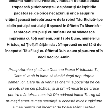
cheamă numele lui Hristos, vindecă-l de toată boala
trupească şi slobozeşte-l de păcat şi de ispitirile
păcătoase, de orice necazuri, şi orice asuprire
vrăjmăşească îndepărteaz-o de la robul Tău. Ridică-l pe
el din patul păcatului şi îl aşează în Sfânta Ta Biserică –
sănătos cu trupul şi cu sufletul ca să slăvească
împreună cu toţi oamenii, prin fapte bune, numele lui
Hristos, că Ţie îţi înălţăm slavă împreună cu cel fără de
început al Tău Fiu şi cu Sfântul Duh, acum şi pururea şi în
vecii vecilor. Amin.
Preaputernice şi slăvite Doamne Iisuse Hristoase! Tu,
Care ai venit în lume să tămăduieşti neputinţele
oamenilor, Care nu ai venit să chemi la pocăinţă pe cei
drepţi, ci pe cei păcătoşi, şi ai primit moarte pe cruce
pentru mântuirea noastră! Din adâncul inimii Te rog să
primeşti smerita mea nevoinţă şi această mică rugăciune
a mea pentru cel încercat de boală! Mântuieşte-l,