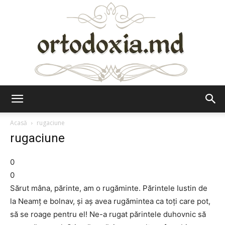
Ortodoxia.md
Acasă
rugaciune
rugaciune
0
0
Sărut mâna, părinte, am o rugăminte. Părintele Iustin de
la Neamţ e bolnav, şi aş avea rugămintea ca toţi care pot,
să se roage pentru el! Ne-a rugat părintele duhovnic să