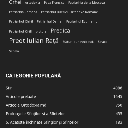
Orhei
ortodoxia
Papa Francisc
Patriarhia de la Moscova
Patriarhia Română
Patriarhul Bisericii Ortodoxe Române
Patriarhul Chiril
Patriarhul Daniel
Patriarhul Ecumenic
Predica
Patriarhul Kirill
pictura
Preot Iulian Rață
Sfaturi duhovnicești;
Sinaxa
Școală
CATEGORIE POPULARĂ
Stiri
4086
Articole preluate
1645
Articole Ortodoxia.md
750
Proloagele Sfinților și a Sfintelor
455
6. Acatiste închinate Sfinților și Sfintelor
183