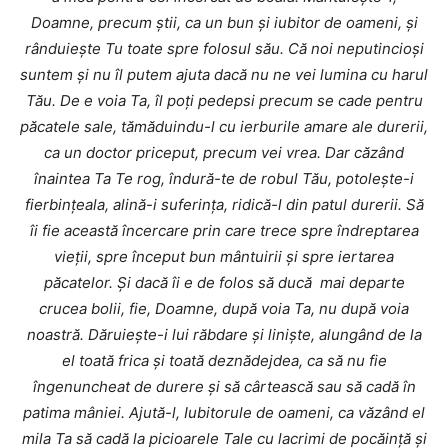
Doamne, precum ştii, ca un bun şi iubitor de oameni, şi
rânduieşte Tu toate spre folosul său. Că noi neputincioşi
suntem şi nu îl putem ajuta dacă nu ne vei lumina cu harul
Tău. De e voia Ta, îl poţi pedepsi precum se cade pentru
păcatele sale, tămăduindu-l cu ierburile amare ale durerii,
ca un doctor priceput, precum vei vrea. Dar căzând
înaintea Ta Te rog, îndură-te de robul Tău, potoleşte-i
fierbinţeala, alină-i suferinţa, ridică-l din patul durerii.
Să
îi fie această încercare prin care trece spre îndreptarea
vieţii, spre început bun mântuirii şi spre iertarea
păcatelor. Şi dacă îi e de folos să ducă mai departe
crucea bolii, fie, Doamne, după voia Ta, nu după voia
noastră. Dăruieşte-i lui răbdare şi linişte, alungând de la
el toată frica şi toată deznădejdea, ca să nu fie
îngenuncheat de durere şi să cârtească sau să cadă în
patima mâniei. Ajută-l, Iubitorule de oameni, ca văzând el
mila Ta să cadă la picioarele Tale cu lacrimi de pocăinţă şi