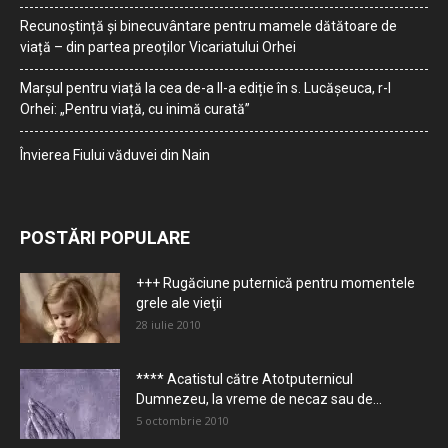
Recunoștință și binecuvântare pentru mamele dătătoare de
viață – din partea preoților Vicariatului Orhei
Marșul pentru viață la cea de-a II-a ediție în s. Lucășeuca, r-l
Orhei: „Pentru viață, cu inimă curată”
Învierea Fiului văduvei din Nain
POSTĂRI POPULARE
+++ Rugăciune puternică pentru momentele
grele ale vieţii
28 iulie 2010
**** Acatistul către Atotputernicul
Dumnezeu, la vreme de necaz sau de...
5 octombrie 2010