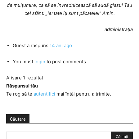
de mulţumire, ca să se învrednicească să audă glasul Tău
cel sfânt: „Iertate îţi sunt păcatele!” Amin.
administrația
Guest
a răspuns
14 ani ago
You must
login
to post comments
Afișare 1 rezultat
Răspunsul tău
Te rog să te
autentifici
mai întâi pentru a trimite.
Căutare