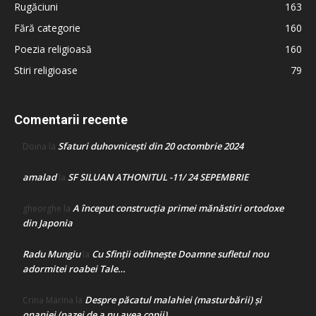
Rugăciuni
163
Fără categorie
160
Poezia religioasă
160
Stiri religioase
79
Comentarii recente
Sfaturi duhovnicești din 20 octombrie 2024
Doina
la
amalad
SF SILUAN ATHONITUL -11/ 24 SEPEMBRIE
la
A început construcţia primei mănăstiri ortodoxe
gheorghe
la
din Japonia
Radu Mungiu
Cu Sfinții odihnește Doamne sufletul nou
la
adormitei roabei Tale…
Despre păcatul malahiei (masturbării) şi
Crina Marina
la
onaniei (pazei de a nu avea copii)