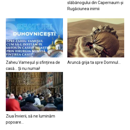
slăbănogului din Capernaum și
Rugăciunea inimii
Zaheu Vameșul și sfințirea de
Aruncă grija ta spre Domnul…
casă… Și nu numai!
Ziua Învierii, să ne luminăm
popoare…