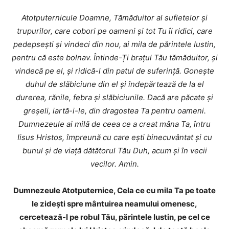
Atotputernicule Doamne, Tămăduitor al sufletelor și
trupurilor, care cobori pe oameni și tot Tu îi ridici, care
pedepsești și vindeci din nou, ai mila de părintele Iustin,
pentru că este bolnav. Întinde-Ți brațul Tău tămăduitor, și
vindecă pe el, și ridică-l din patul de suferință. Gonește
duhul de slăbiciune din el și îndepărtează de la el
durerea, rănile, febra și slăbiciunile. Dacă are păcate și
greșeli, iartă-i-le, din dragostea Ta pentru oameni.
Dumnezeule ai milă de ceea ce a creat mâna Ta, întru
Iisus Hristos, împreună cu care ești binecuvântat și cu
bunul și de viață dătătorul Tău Duh, acum și în vecii
vecilor. Amin.
Dumnezeule Atotputernice, Cela ce cu mila Ta pe toate
le zideşti spre mântuirea neamului omenesc,
cercetează-l pe robul Tău, părintele Iustin, pe cel ce