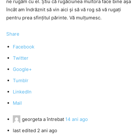
ne rugăm cu el. Ştiu că rugăciunea multora face bine aşa
încât am îndrăznit să vin aici şi să vă rog să vă rugaţi
pentru prea sfinţitul părinte. Vă mulţumesc.
Share
Facebook
Twitter
Google+
Tumblr
LinkedIn
Mail
georgeta
a întrebat
14 ani ago
last edited 2 ani ago