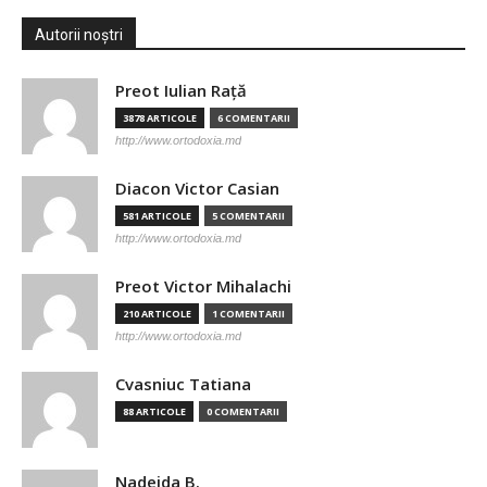
Autorii noștri
Preot Iulian Raţă
3878 ARTICOLE
6 COMENTARII
http://www.ortodoxia.md
Diacon Victor Casian
581 ARTICOLE
5 COMENTARII
http://www.ortodoxia.md
Preot Victor Mihalachi
210 ARTICOLE
1 COMENTARII
http://www.ortodoxia.md
Cvasniuc Tatiana
88 ARTICOLE
0 COMENTARII
Nadejda B.