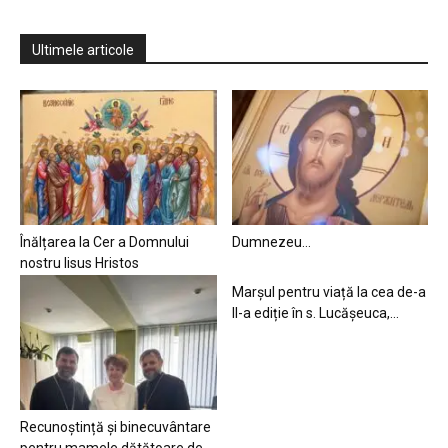
Ultimele articole
Înălțarea la Cer a Domnului
Dumnezeu…
nostru Iisus Hristos
Marșul pentru viață la cea de-a
II-a ediție în s. Lucășeuca,...
Recunoștință și binecuvântare