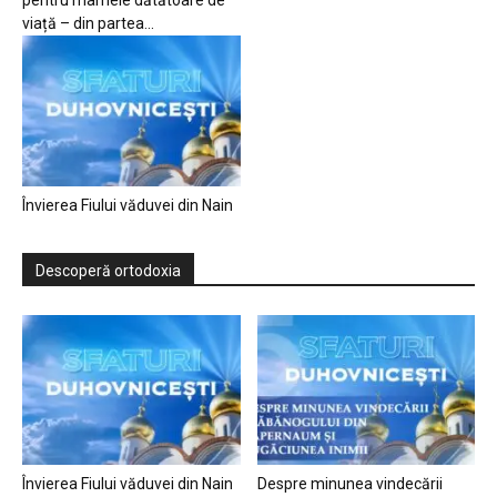
pentru mamele dătătoare de
viață – din partea...
Învierea Fiului văduvei din Nain
Descoperă ortodoxia
Învierea Fiului văduvei din Nain
Despre minunea vindecării