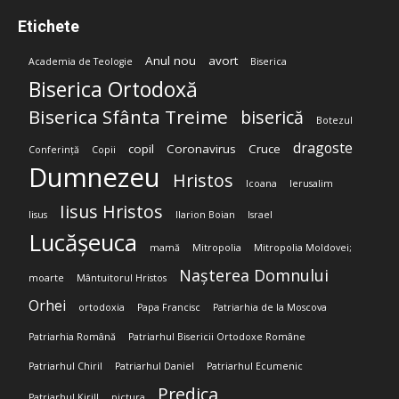
Etichete
Anul nou
avort
Academia de Teologie
Biserica
Biserica Ortodoxă
Biserica Sfânta Treime
biserică
Botezul
dragoste
copil
Coronavirus
Cruce
Conferință
Copii
Dumnezeu
Hristos
Icoana
Ierusalim
Iisus Hristos
Iisus
Ilarion Boian
Israel
Lucășeuca
mamă
Mitropolia
Mitropolia Moldovei;
Nașterea Domnului
moarte
Mântuitorul Hristos
Orhei
ortodoxia
Papa Francisc
Patriarhia de la Moscova
Patriarhia Română
Patriarhul Bisericii Ortodoxe Române
Patriarhul Chiril
Patriarhul Daniel
Patriarhul Ecumenic
Predica
Patriarhul Kirill
pictura