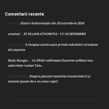
Comentarii recente
Sfaturi duhovnicești din 20 octombrie 2024
Doina
la
amalad
SF SILUAN ATHONITUL -11/ 24 SEPEMBRIE
la
A început construcţia primei mănăstiri ortodoxe
gheorghe
la
din Japonia
Radu Mungiu
Cu Sfinții odihnește Doamne sufletul nou
la
adormitei roabei Tale…
Despre păcatul malahiei (masturbării) şi
Crina Marina
la
onaniei (pazei de a nu avea copii)