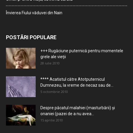
Învierea Fiului văduvei din Nain
POSTĂRI POPULARE
+++ Rugăciune puternică pentru momentele
grele ale vieţii
28 iulie 2010
**** Acatistul către Atotputernicul
Dumnezeu, la vreme de necaz sau de...
5 octombrie 2010
Despre păcatul malahiei (masturbării) şi
onaniei (pazei de a nu avea...
15 aprilie 2010