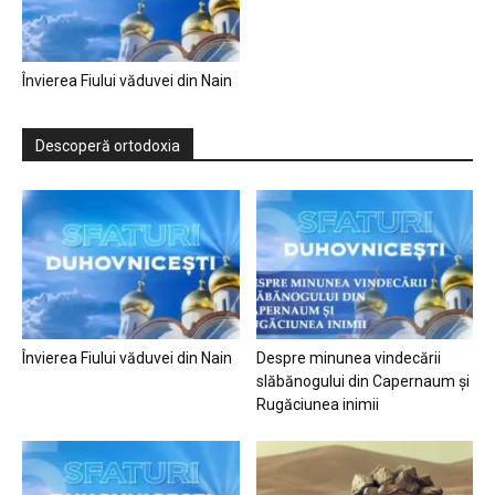
Învierea Fiului văduvei din Nain
Descoperă ortodoxia
Învierea Fiului văduvei din Nain
Despre minunea vindecării
slăbănogului din Capernaum și
Rugăciunea inimii