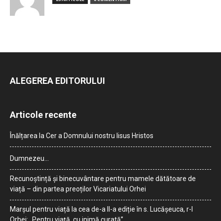
ALEGEREA EDITORULUI
Articole recente
Înălțarea la Cer a Domnului nostru Iisus Hristos
Dumnezeu…
Recunoștință și binecuvântare pentru mamele dătătoare de
viață – din partea preoților Vicariatului Orhei
Marșul pentru viață la cea de-a II-a ediție în s. Lucășeuca, r-l
Orhei: „Pentru viață, cu inimă curată”