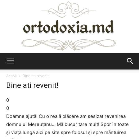
Ortodoxia.md
Acasă
Bine ati revenit!
Bine ati revenit!
0
0
Doamne ajută! Cu o reală plăcere am sesizat revenirea
domnului Mereuțanu… Mă bucur tare mult! Spor în toate
și viață lungă aici pe site spre folosul și spre mântuirea