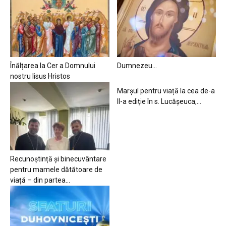
Înălțarea la Cer a Domnului
Dumnezeu…
nostru Iisus Hristos
Marșul pentru viață la cea de-a
II-a ediție în s. Lucășeuca,...
Recunoștință și binecuvântare
pentru mamele dătătoare de
viață – din partea...