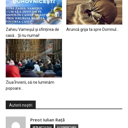
Zaheu Vameșul și sfințirea de
Aruncă grija ta spre Domnul…
casă… Și nu numai!
Ziua Învierii, să ne luminăm
popoare…
Autorii noștri
Preot Iulian Raţă
3878 ARTICOLE
6 COMENTARII