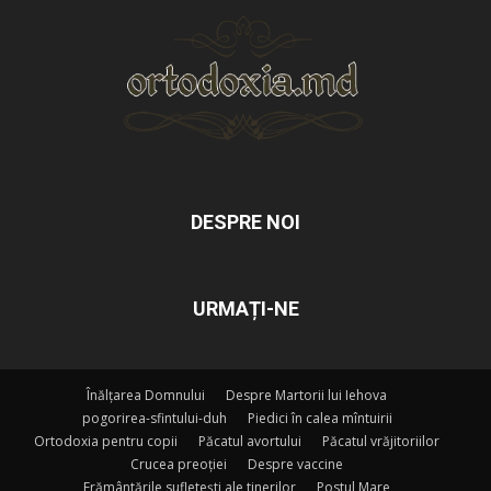
DESPRE NOI
URMAȚI-NE
Înălțarea Domnului
Despre Martorii lui Iehova
pogorirea-sfintului-duh
Piedici în calea mîntuirii
Ortodoxia pentru copii
Păcatul avortului
Păcatul vrăjitoriilor
Crucea preoției
Despre vaccine
Frământările sufletești ale tinerilor
Postul Mare