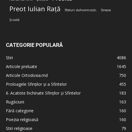
Preot Iulian Rață
Sfaturi duhovnicești;
Sinaxa
Școală
CATEGORIE POPULARĂ
Stiri
4086
Articole preluate
1645
Articole Ortodoxia.md
750
Proloagele Sfinților și a Sfintelor
455
6. Acatiste închinate Sfinților și Sfintelor
183
Rugăciuni
163
Fără categorie
160
Poezia religioasă
160
Stiri religioase
79