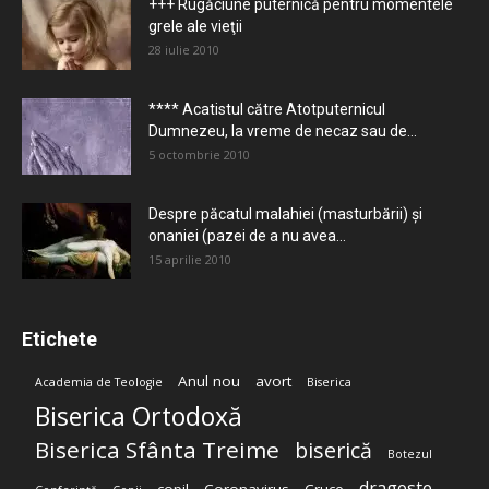
+++ Rugăciune puternică pentru momentele
grele ale vieţii
28 iulie 2010
**** Acatistul către Atotputernicul
Dumnezeu, la vreme de necaz sau de...
5 octombrie 2010
Despre păcatul malahiei (masturbării) şi
onaniei (pazei de a nu avea...
15 aprilie 2010
Etichete
Anul nou
avort
Academia de Teologie
Biserica
Biserica Ortodoxă
Biserica Sfânta Treime
biserică
Botezul
dragoste