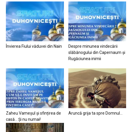
Învierea Fiului văduvei din Nain
Despre minunea vindecării
slăbănogului din Capernaum și
Rugăciunea inimii
Zaheu Vameșul și sfințirea de
Aruncă grija ta spre Domnul…
casă… Și nu numai!