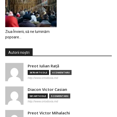
Ziua Învierii, să ne luminăm
popoare…
Autorii noștri
Preot Iulian Raţă
3878 ARTICOLE
6 COMENTARII
http://www.ortodoxia.md
Diacon Victor Casian
581 ARTICOLE
5 COMENTARII
http://www.ortodoxia.md
Preot Victor Mihalachi