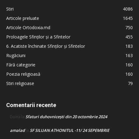
Stiri
4086
Articole preluate
1645
Articole Ortodoxia.md
750
Proloagele Sfinților și a Sfintelor
455
6. Acatiste închinate Sfinților și Sfintelor
183
Rugăciuni
163
Fără categorie
160
Poezia religioasă
160
Stiri religioase
79
Comentarii recente
Sfaturi duhovnicești din 20 octombrie 2024
Doina
la
amalad
SF SILUAN ATHONITUL -11/ 24 SEPEMBRIE
la