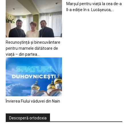
Marșul pentru viață la cea de-a
II-a ediție în s. Lucășeuca,...
Recunoștință și binecuvântare
pentru mamele dătătoare de
viață – din partea...
Învierea Fiului văduvei din Nain
Descoperă ortodoxia