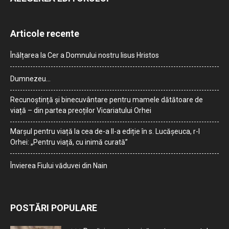
Articole recente
Înălțarea la Cer a Domnului nostru Iisus Hristos
Dumnezeu…
Recunoștință și binecuvântare pentru mamele dătătoare de
viață – din partea preoților Vicariatului Orhei
Marșul pentru viață la cea de-a II-a ediție în s. Lucășeuca, r-l
Orhei: „Pentru viață, cu inimă curată”
Învierea Fiului văduvei din Nain
POSTĂRI POPULARE