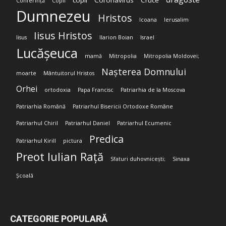
copil
Coronavirus
Cruce
Conferință
Copii
Dumnezeu
Hristos
Icoana
Ierusalim
Iisus Hristos
Iisus
Ilarion Boian
Israel
Lucășeuca
mamă
Mitropolia
Mitropolia Moldovei;
Nașterea Domnului
moarte
Mântuitorul Hristos
Orhei
ortodoxia
Papa Francisc
Patriarhia de la Moscova
Patriarhia Română
Patriarhul Bisericii Ortodoxe Române
Patriarhul Chiril
Patriarhul Daniel
Patriarhul Ecumenic
Predica
Patriarhul Kirill
pictura
Preot Iulian Rață
Sfaturi duhovnicești;
Sinaxa
Școală
CATEGORIE POPULARĂ