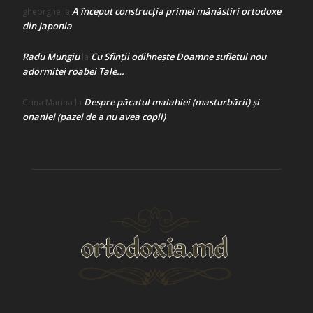
A început construcţia primei mănăstiri ortodoxe
gheorghe
la
din Japonia
Radu Mungiu
Cu Sfinții odihnește Doamne sufletul nou
la
adormitei roabei Tale…
Despre păcatul malahiei (masturbării) şi
Crina Marina
la
onaniei (pazei de a nu avea copii)