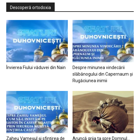
Descoperă ortodoxia
Învierea Fiului văduvei din Nain
Despre minunea vindecării
slăbănogului din Capernaum și
Rugăciunea inimii
Zaheu Vameșul și sfințirea de
Aruncă grija ta spre Domnul…