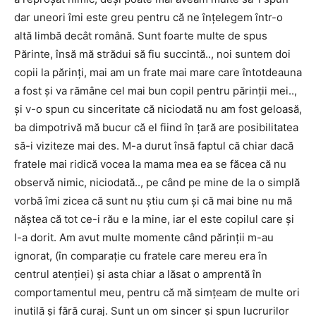
dar uneori îmi este greu pentru că ne înțelegem într-o
altă limbă decât română. Sunt foarte multe de spus
Părinte, însă mă strădui să fiu succintă.., noi suntem doi
copii la părinți, mai am un frate mai mare care întotdeauna
a fost și va rămâne cel mai bun copil pentru părinții mei..,
și v-o spun cu sinceritate că niciodată nu am fost geloasă,
ba dimpotrivă mă bucur că el fiind în țară are posibilitatea
să-i viziteze mai des. M-a durut însă faptul că chiar dacă
fratele mai ridică vocea la mama mea ea se făcea că nu
observă nimic, niciodată.., pe când pe mine de la o simplă
vorbă îmi zicea că sunt nu știu cum și că mai bine nu mă
năștea că tot ce-i rău e la mine, iar el este copilul care și
l-a dorit. Am avut multe momente când părinții m-au
ignorat, (în comparație cu fratele care mereu era în
centrul atenției) și asta chiar a lăsat o amprentă în
comportamentul meu, pentru că mă simțeam de multe ori
inutilă și fără curaj. Sunt un om sincer și spun lucrurilor