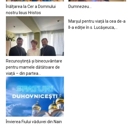
Înălțarea la Cer a Domnului
Dumnezeu…
nostru Iisus Hristos
Marșul pentru viață la cea de-a
II-a ediție în s. Lucășeuca,...
Recunoștință și binecuvântare
pentru mamele dătătoare de
viață – din partea...
Învierea Fiului văduvei din Nain