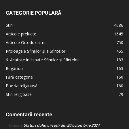
CATEGORIE POPULARĂ
Stiri
4086
Articole preluate
1645
Articole Ortodoxia.md
750
Proloagele Sfinților și a Sfintelor
455
6. Acatiste închinate Sfinților și Sfintelor
183
Rugăciuni
163
Fără categorie
160
Poezia religioasă
160
Stiri religioase
79
Comentarii recente
Sfaturi duhovnicești din 20 octombrie 2024
Doina
la