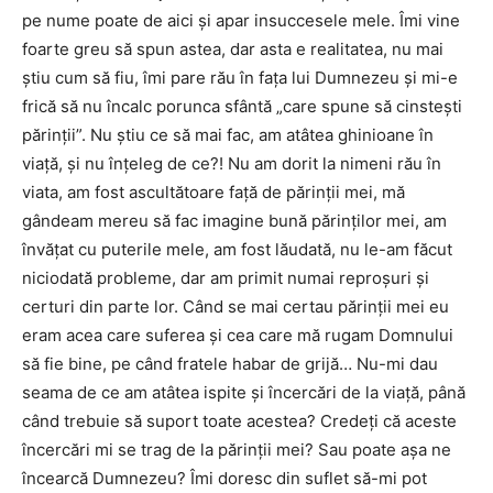
pe nume poate de aici și apar insuccesele mele. Îmi vine
foarte greu să spun astea, dar asta e realitatea, nu mai
știu cum să fiu, îmi pare rău în fața lui Dumnezeu și mi-e
frică să nu încalc porunca sfântă „care spune să cinstești
părinții”. Nu știu ce să mai fac, am atâtea ghinioane în
viață, și nu înțeleg de ce?! Nu am dorit la nimeni rău în
viata, am fost ascultătoare față de părinții mei, mă
gândeam mereu să fac imagine bună părinților mei, am
învățat cu puterile mele, am fost lăudată, nu le-am făcut
niciodată probleme, dar am primit numai reproșuri și
certuri din parte lor. Când se mai certau părinții mei eu
eram acea care suferea și cea care mă rugam Domnului
să fie bine, pe când fratele habar de grijă… Nu-mi dau
seama de ce am atâtea ispite și încercări de la viață, până
când trebuie să suport toate acestea? Credeți că aceste
încercări mi se trag de la părinții mei? Sau poate așa ne
încearcă Dumnezeu? Îmi doresc din suflet să-mi pot