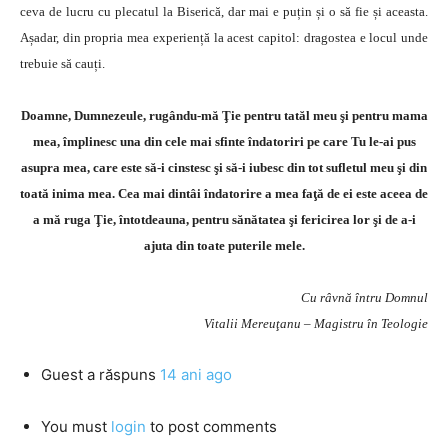
ceva de lucru cu plecatul la Biserică, dar mai e puțin și o să fie și aceasta.
Așadar, din propria mea experiență la acest capitol: dragostea e locul unde
trebuie să cauți.
Doamne, Dumnezeule, rugându-mă Ţie pentru tatăl meu şi pentru mama
mea, împlinesc una din cele mai sfinte îndatoriri pe care Tu le-ai pus
asupra mea, care este să-i cinstesc şi să-i iubesc din tot sufletul meu şi din
toată inima mea. Cea mai dintâi îndatorire a mea faţă de ei este aceea de
a mă ruga Ţie, întotdeauna, pentru sănătatea şi fericirea lor şi de a-i
ajuta din toate puterile mele.
Cu râvnă întru Domnul
Vitalii Mereuţanu – Magistru în Teologie
Guest
a răspuns
14 ani ago
You must
login
to post comments