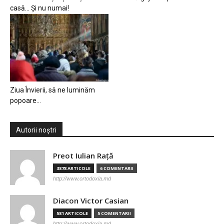
casă… Și nu numai!
Ziua Învierii, să ne luminăm
popoare…
Autorii noștri
Preot Iulian Raţă
3878 ARTICOLE
6 COMENTARII
http://www.ortodoxia.md
Diacon Victor Casian
581 ARTICOLE
5 COMENTARII
http://www.ortodoxia.md