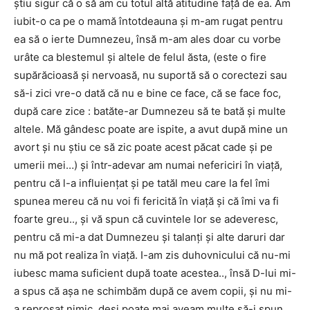
știu sigur că o să am cu totul altă atitudine față de ea. Am
iubit-o ca pe o mamă întotdeauna și m-am rugat pentru
ea să o ierte Dumnezeu, însă m-am ales doar cu vorbe
urâte ca blestemul și altele de felul ăsta, (este o fire
supărăcioasă și nervoasă, nu suportă să o corectezi sau
să-i zici vre-o dată că nu e bine ce face, că se face foc,
după care zice : batăte-ar Dumnezeu să te bată și multe
altele. Mă gândesc poate are ispite, a avut după mine un
avort și nu știu ce să zic poate acest păcat cade și pe
umerii mei…) și într-adevar am numai nefericiri în viață,
pentru că l-a influiențat și pe tatăl meu care la fel îmi
spunea mereu că nu voi fi fericită în viață și că îmi va fi
foarte greu.., și vă spun că cuvintele lor se adeveresc,
pentru că mi-a dat Dumnezeu și talanți și alte daruri dar
nu mă pot realiza în viață. I-am zis duhovnicului că nu-mi
iubesc mama suficient după toate acestea.., însă D-lui mi-
a spus că așa ne schimbăm după ce avem copii, și nu mi-
a reproșat nimic, deși poate mai aveam multe să-i spun