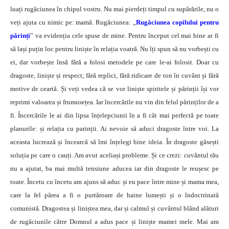
luați rugăciunea în chipul vostru. Nu mai pierdeți timpul cu supărările, nu o
veți ajuta cu nimic pe: mamă. Rugăciunea: „
Rugăciunea copilului pentru
părinți
” va evidenția cele spuse de mine. Pentru început cel mai bine ar fi
să lași puțin loc pentru liniște în relația voatră. Nu îți spun să nu vorbești cu
ei, dar vorbește însă fără a folosi metodele pe care le-ai folosit. Doar cu
dragoste, liniște și respect; fără replici, fără ridicare de ton în cuvânt și fără
motive de ceartă. Și veți vedea că se vor liniște spiritele și părinții își vor
reprimi valoarea și frumusețea. Iar încercările nu vin din felul părinților de a
fi. Încercările le ai din lipsa înțelepciunii în a fi cât mai perfectă pe toate
planurile: și relația cu parinții. Ai nevoie să aduci dragoste între voi. La
aceasta lucrează și încearcă să îmi înțelegi bine ideia. În dragoste găsești
soluția pe care o cauți. Am avut aceliași probleme. Și ce crezi: cuvântul rău
nu a ajutat, ba mai multă tensiune aducea iar din dragoste le reușesc pe
toate. Încetu cu încetu am ajuns să aduc și eu pace între mine și mama mea,
care la fel părea a fi o purtăroare de haine lumești și o îndoctrinată
comunistă. Dragostea și liniștea mea, dar și calmul și cuvântul blând alături
de rugăciunile către Domnul a adus pace și liniște mamei mele. Mai am