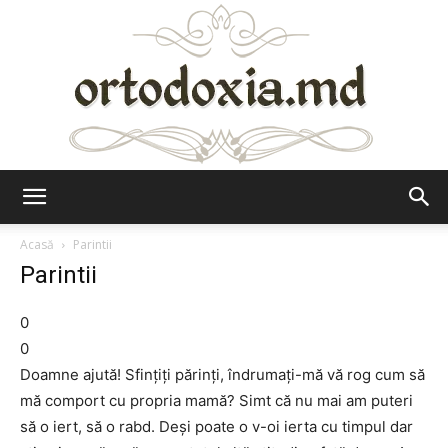
Ortodoxia.md
Acasă
Parintii
Parintii
0
0
Doamne ajută! Sfințiți părinți, îndrumați-mă vă rog cum să
mă comport cu propria mamă? Simt că nu mai am puteri
să o iert, să o rabd. Deși poate o v-oi ierta cu timpul dar