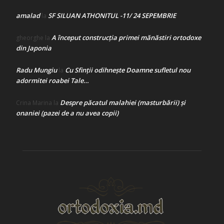
amalad
SF SILUAN ATHONITUL -11/ 24 SEPEMBRIE
la
A început construcţia primei mănăstiri ortodoxe
gheorghe
la
din Japonia
Radu Mungiu
Cu Sfinții odihnește Doamne sufletul nou
la
adormitei roabei Tale…
Despre păcatul malahiei (masturbării) şi
Crina Marina
la
onaniei (pazei de a nu avea copii)