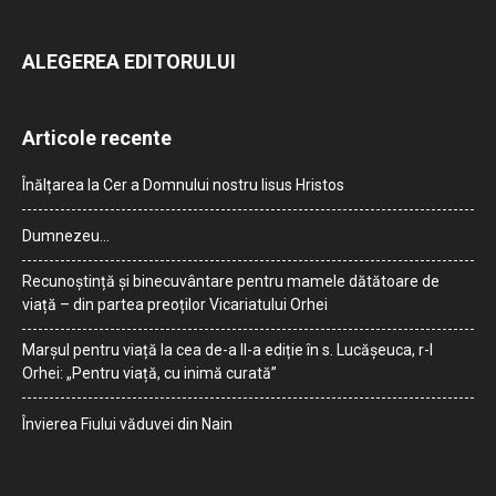
ALEGEREA EDITORULUI
Articole recente
Înălțarea la Cer a Domnului nostru Iisus Hristos
Dumnezeu…
Recunoștință și binecuvântare pentru mamele dătătoare de
viață – din partea preoților Vicariatului Orhei
Marșul pentru viață la cea de-a II-a ediție în s. Lucășeuca, r-l
Orhei: „Pentru viață, cu inimă curată”
Învierea Fiului văduvei din Nain