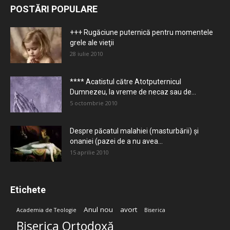
POSTĂRI POPULARE
+++ Rugăciune puternică pentru momentele
grele ale vieţii
28 iulie 2010
**** Acatistul către Atotputernicul
Dumnezeu, la vreme de necaz sau de...
5 octombrie 2010
Despre păcatul malahiei (masturbării) şi
onaniei (pazei de a nu avea...
15 aprilie 2010
Etichete
Anul nou
avort
Academia de Teologie
Biserica
Biserica Ortodoxă