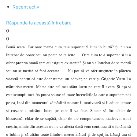
Recent activ
Răspunde la această întrebare
0
0
Bună seara. Dar oare mama cum te-a suportat 9 luni în burtă? Și nu s-a
întrebat de poate sau nu poate să te ierte … Oare cum te-a suportat și ți-a
oferit propria hrană spre ați asigura existența? Și nu s-a întrebat de se merită
sau nu se merită să facă aceasta … . Nu pot să vă ofer susținere în părerea
voastră pentru că este doar numai un adevăr, pe care și Grigorie Vieru l-a
mărturisit mereu: Mama este cel mai sfânt lucru pe care îl avem. Și așa și
este scumpii mei. Aș putea spune că toate încercările la care o supunem noi
pe ea, încă din momentul zămâslirii noastre îi motivează și îi aduce iertare
și crezare a oricărui lucru pe care îl va face. Sincer să fiu: chiar de
blesteamă, chiar de se supără, chiar de are comportament inadecvat unui
creștin; nimic din acestea nu ne va afecta dacă vom continua să o iertăm, să
o iubim și să uităm toate fiindu-i mereu alături și de sprijin. Lăsați ura și