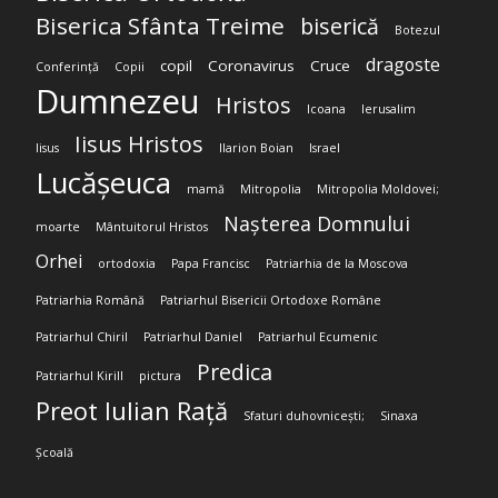
Biserica Sfânta Treime
biserică
Botezul
dragoste
copil
Coronavirus
Cruce
Conferință
Copii
Dumnezeu
Hristos
Icoana
Ierusalim
Iisus Hristos
Iisus
Ilarion Boian
Israel
Lucășeuca
mamă
Mitropolia
Mitropolia Moldovei;
Nașterea Domnului
moarte
Mântuitorul Hristos
Orhei
ortodoxia
Papa Francisc
Patriarhia de la Moscova
Patriarhia Română
Patriarhul Bisericii Ortodoxe Române
Patriarhul Chiril
Patriarhul Daniel
Patriarhul Ecumenic
Predica
Patriarhul Kirill
pictura
Preot Iulian Rață
Sfaturi duhovnicești;
Sinaxa
Școală