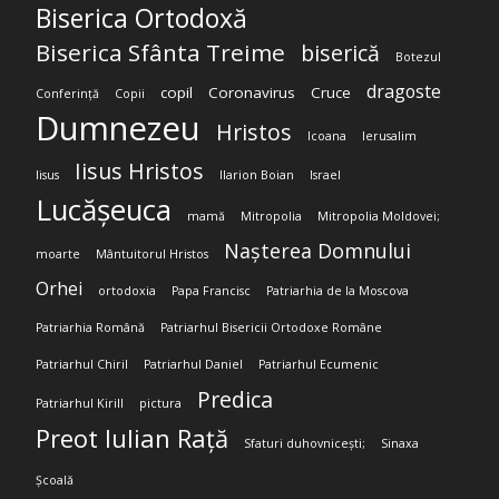
Biserica Ortodoxă
Biserica Sfânta Treime
biserică
Botezul
dragoste
copil
Coronavirus
Cruce
Conferință
Copii
Dumnezeu
Hristos
Icoana
Ierusalim
Iisus Hristos
Iisus
Ilarion Boian
Israel
Lucășeuca
mamă
Mitropolia
Mitropolia Moldovei;
Nașterea Domnului
moarte
Mântuitorul Hristos
Orhei
ortodoxia
Papa Francisc
Patriarhia de la Moscova
Patriarhia Română
Patriarhul Bisericii Ortodoxe Române
Patriarhul Chiril
Patriarhul Daniel
Patriarhul Ecumenic
Predica
Patriarhul Kirill
pictura
Preot Iulian Rață
Sfaturi duhovnicești;
Sinaxa
Școală