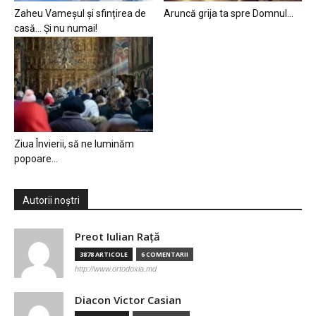
Zaheu Vameșul și sfințirea de
Aruncă grija ta spre Domnul…
casă… Și nu numai!
Ziua Învierii, să ne luminăm
popoare…
Autorii noștri
Preot Iulian Raţă
3878 ARTICOLE
6 COMENTARII
http://www.ortodoxia.md
Diacon Victor Casian