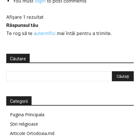
You must
login
to post comments
Afișare 1 rezultat
Răspunsul tău
Te rog să te
autentifici
mai întâi pentru a trimite.
Căutare
Categorii
Pagina Principala
Știri religioase
Articole Ortodoxia.md