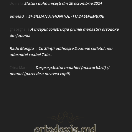
Sfaturi duhovnicești din 20 octombrie 2024
Doina
la
amalad
SF SILUAN ATHONITUL -11/ 24 SEPEMBRIE
la
A început construcţia primei mănăstiri ortodoxe
gheorghe
la
din Japonia
Radu Mungiu
Cu Sfinții odihnește Doamne sufletul nou
la
adormitei roabei Tale…
Despre păcatul malahiei (masturbării) şi
Crina Marina
la
onaniei (pazei de a nu avea copii)