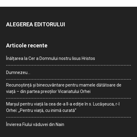
ALEGEREA EDITORULUI
Articole recente
Înălțarea la Cer a Domnului nostru Iisus Hristos
Dumnezeu…
Recunoștință și binecuvântare pentru mamele dătătoare de
viață – din partea preoților Vicariatului Orhei
Marșul pentru viață la cea de-a II-a ediție în s. Lucășeuca, r-l
Orhei: „Pentru viață, cu inimă curată”
Învierea Fiului văduvei din Nain