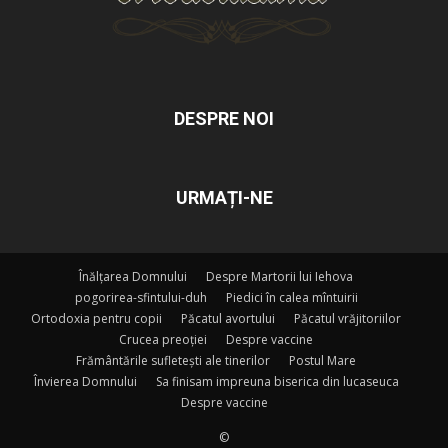
DESPRE NOI
URMAȚI-NE
Înălțarea Domnului
Despre Martorii lui Iehova
pogorirea-sfintului-duh
Piedici în calea mîntuirii
Ortodoxia pentru copii
Păcatul avortului
Păcatul vrăjitoriilor
Crucea preoției
Despre vaccine
Frământările sufletești ale tinerilor
Postul Mare
Învierea Domnului
Sa finisam impreuna biserica din lucaseuca
Despre vaccine
©