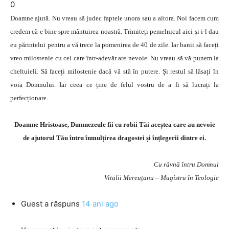
0
Doamne ajută. Nu vreau să judec faptele unora sau a altora. Noi facem cum
credem că e bine spre mântuirea noastră. Trimiteți pemelnicul aici și i-l dau
eu părintelui pentru a vă trece la pomenirea de 40 de zile. Iar banii să faceți
vreo milostenie cu cel care într-adevăr are nevoie. Nu vreau să vă punem la
cheltuieli. Să faceți milostenie dacă vă stă în putere. Și restul să lăsați în
voia Domnului. Iar ceea ce ține de felul vostru de a fi să lucrați la
perfecționare.
Doamne Hristoase, Dumnezeule fii cu robii Tăi aceștea care au nevoie
de ajutorul Tău întru înmulțirea dragostei și înțlegerii dintre ei.
Cu râvnă întru Domnul
Vitalii Mereuţanu – Magistru în Teologie
Guest
a răspuns
14 ani ago