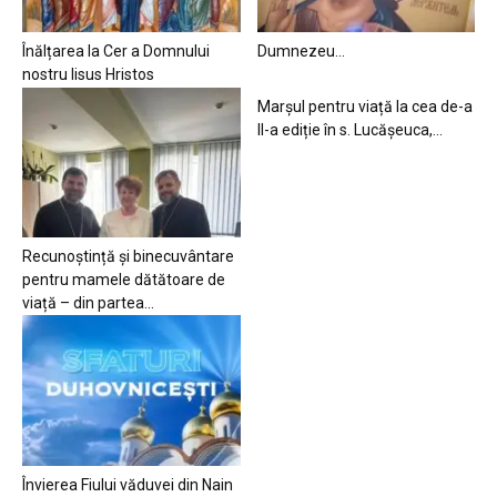
Înălțarea la Cer a Domnului
Dumnezeu…
nostru Iisus Hristos
Marșul pentru viață la cea de-a
II-a ediție în s. Lucășeuca,...
Recunoștință și binecuvântare
pentru mamele dătătoare de
viață – din partea...
Învierea Fiului văduvei din Nain