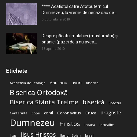
**** Acatistul către Atotputernicul
Dumnezeu, la vreme de necaz sau de...
5 octombrie 2010
Despre păcatul malahiei (masturbării) şi
onaniei (pazei de a nu avea...
15 aprilie 2010
Etichete
Anul nou
avort
Academia de Teologie
Biserica
Biserica Ortodoxă
Biserica Sfânta Treime
biserică
Botezul
dragoste
copil
Coronavirus
Cruce
Conferință
Copii
Dumnezeu
Hristos
Icoana
Ierusalim
Iisus Hristos
Iisus
Ilarion Boian
Israel