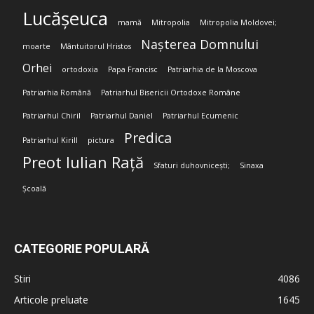
Lucășeuca
mamă
Mitropolia
Mitropolia Moldovei;
Nașterea Domnului
moarte
Mântuitorul Hristos
Orhei
ortodoxia
Papa Francisc
Patriarhia de la Moscova
Patriarhia Română
Patriarhul Bisericii Ortodoxe Române
Patriarhul Chiril
Patriarhul Daniel
Patriarhul Ecumenic
Predica
Patriarhul Kirill
pictura
Preot Iulian Rață
Sfaturi duhovnicești;
Sinaxa
Școală
CATEGORIE POPULARĂ
Stiri
4086
Articole preluate
1645