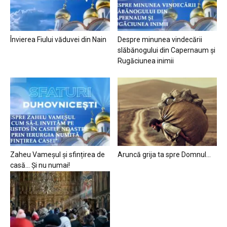
Învierea Fiului văduvei din Nain
Despre minunea vindecării
slăbănogului din Capernaum și
Rugăciunea inimii
Zaheu Vameșul și sfințirea de
Aruncă grija ta spre Domnul…
casă… Și nu numai!