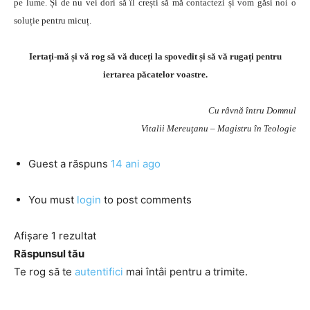
pe lume. Și de nu vei dori să îl crești să mă contactezi și vom găsi noi o
soluție pentru micuț.
Iertați-mă și vă rog să vă duceți la spovedit și să vă rugați pentru
iertarea păcatelor voastre.
Cu râvnă întru Domnul
Vitalii Mereuţanu – Magistru în Teologie
Guest
a răspuns
14 ani ago
You must
login
to post comments
Afișare 1 rezultat
Răspunsul tău
Te rog să te
autentifici
mai întâi pentru a trimite.