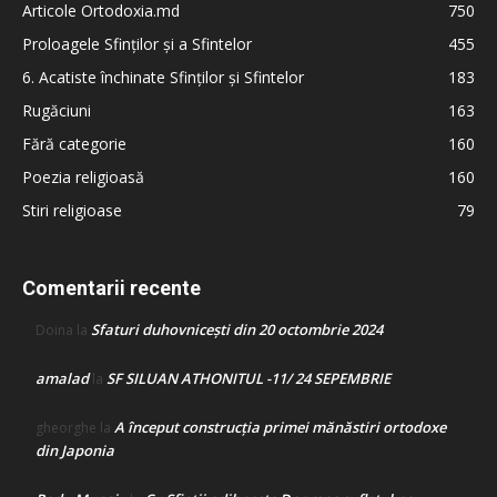
Articole Ortodoxia.md
750
Proloagele Sfinților și a Sfintelor
455
6. Acatiste închinate Sfinților și Sfintelor
183
Rugăciuni
163
Fără categorie
160
Poezia religioasă
160
Stiri religioase
79
Comentarii recente
Sfaturi duhovnicești din 20 octombrie 2024
Doina
la
amalad
SF SILUAN ATHONITUL -11/ 24 SEPEMBRIE
la
A început construcţia primei mănăstiri ortodoxe
gheorghe
la
din Japonia