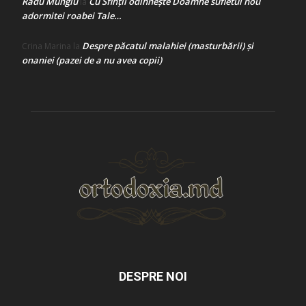
Radu Mungiu
Cu Sfinții odihnește Doamne sufletul nou
la
adormitei roabei Tale…
Despre păcatul malahiei (masturbării) şi
Crina Marina
la
onaniei (pazei de a nu avea copii)
DESPRE NOI