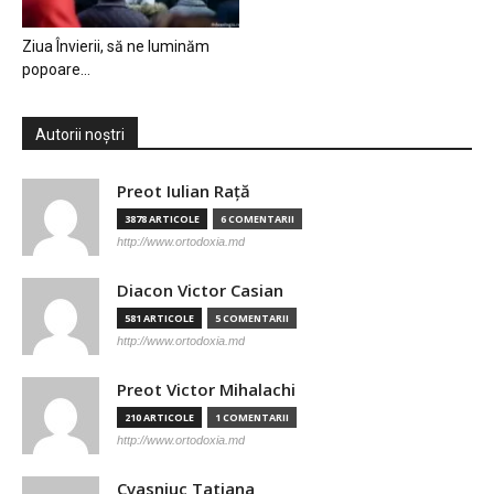
Ziua Învierii, să ne luminăm
popoare…
Autorii noștri
Preot Iulian Raţă
3878 ARTICOLE
6 COMENTARII
http://www.ortodoxia.md
Diacon Victor Casian
581 ARTICOLE
5 COMENTARII
http://www.ortodoxia.md
Preot Victor Mihalachi
210 ARTICOLE
1 COMENTARII
http://www.ortodoxia.md
Cvasniuc Tatiana