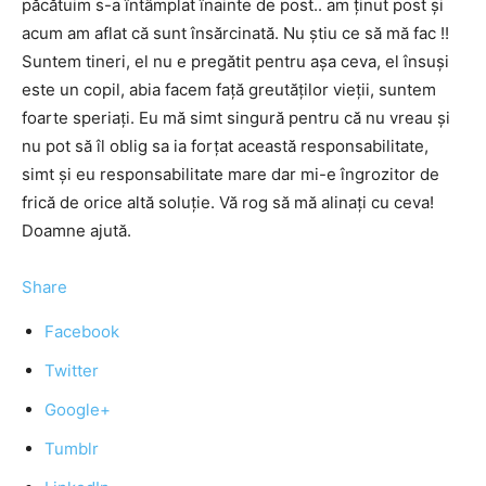
păcătuim s-a întâmplat înainte de post.. am ținut post și
acum am aflat că sunt însărcinată. Nu știu ce să mă fac !!
Suntem tineri, el nu e pregătit pentru așa ceva, el însuși
este un copil, abia facem față greutăților vieții, suntem
foarte speriați. Eu mă simt singură pentru că nu vreau și
nu pot să îl oblig sa ia forțat această responsabilitate,
simt și eu responsabilitate mare dar mi-e îngrozitor de
frică de orice altă soluție. Vă rog să mă alinați cu ceva!
Doamne ajută.
Share
Facebook
Twitter
Google+
Tumblr