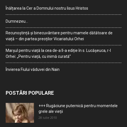
Înălțarea la Cer a Domnului nostru Iisus Hristos
Dumnezeu…
Recunoștință și binecuvântare pentru mamele dătătoare de
viață – din partea preoților Vicariatului Orhei
Marșul pentru viață la cea de-a II-a ediție în s. Lucășeuca, r-l
Orhei: „Pentru viață, cu inimă curată”
Învierea Fiului văduvei din Nain
POSTĂRI POPULARE
+++ Rugăciune puternică pentru momentele
grele ale vieţii
28 iulie 2010