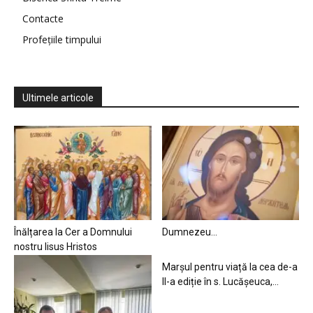
Contacte
Profețiile timpului
Ultimele articole
Înălțarea la Cer a Domnului
Dumnezeu…
nostru Iisus Hristos
Marșul pentru viață la cea de-a
II-a ediție în s. Lucășeuca,...