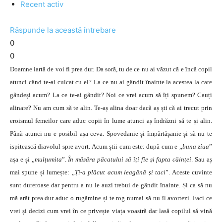
Recent activ
Răspunde la această întrebare
0
0
Doamne iartă de voi fi prea dur. Da soră, tu de ce nu ai văzut că e încă copil
atunci când te-ai culcat cu el? La ce nu ai gândit înainte la acestea la care
gândeși acum? La ce te-ai gândit? Noi ce vrei acum să îți spunem? Cauți
alinare? Nu am cum să te alin. Te-aș alina doar dacă aș ști că ai trecut prin
eroismul femeilor care aduc copii în lume atunci aș îndrăzni să te și alin.
Până atunci nu e posibil așa ceva. Spovedanie și împărtășanie și să nu te
ispitească diavolul spre avort. Acum știi cum este: după cum e „
buna ziua
”
așa e și „
mulțumita
”.
În măsăra păcatului să îți fie și fapta căinței
. Sau aș
mai spune și lumește: „
Ți-a plăcut acum leagănă și taci
”. Aceste cuvinte
sunt dureroase dar pentru a nu le auzi trebui de gândit înainte. Și ca să nu
mă arăt prea dur aduc o rugămine și te rog numai să nu îl avortezi. Faci ce
vrei și decizi cum vrei în ce privește viața voastră dar lasă copilul să vină