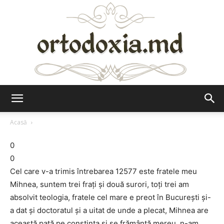
Ortodoxia.md
Acasă
0
0
Cel care v-a trimis întrebarea 12577 este fratele meu
Mihnea, suntem trei frați și două surori, toți trei am
absolvit teologia, fratele cel mare e preot în București și-
a dat și doctoratul și a uitat de unde a plecat, Mihnea are
această pată pe conștința și se frământă mereu, n-am