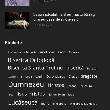
5 octombrie 2010
Despre păcatul malahiei (masturbării) şi
onaniei (pazei de a nu avea...
15 aprilie 2010
Etichete
Anul nou
avort
Academia de Teologie
Biserica
Biserica Ortodoxă
Biserica Sfânta Treime
biserică
Botezul
dragoste
copil
Coronavirus
Cruce
Conferință
Copii
Dumnezeu
Hristos
Icoana
Ierusalim
Iisus Hristos
Iisus
Ilarion Boian
Israel
Lucășeuca
mamă
Mitropolia
Mitropolia Moldovei;