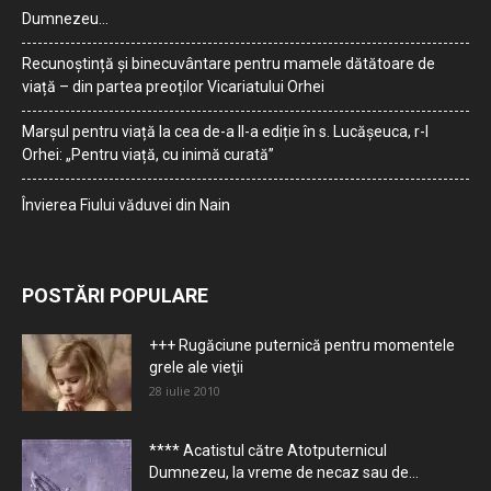
Dumnezeu…
Recunoștință și binecuvântare pentru mamele dătătoare de
viață – din partea preoților Vicariatului Orhei
Marșul pentru viață la cea de-a II-a ediție în s. Lucășeuca, r-l
Orhei: „Pentru viață, cu inimă curată”
Învierea Fiului văduvei din Nain
POSTĂRI POPULARE
+++ Rugăciune puternică pentru momentele
grele ale vieţii
28 iulie 2010
**** Acatistul către Atotputernicul
Dumnezeu, la vreme de necaz sau de...