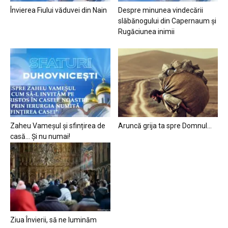
Învierea Fiului văduvei din Nain
Despre minunea vindecării
slăbănogului din Capernaum și
Rugăciunea inimii
Zaheu Vameșul și sfințirea de
Aruncă grija ta spre Domnul…
casă… Și nu numai!
Ziua Învierii, să ne luminăm