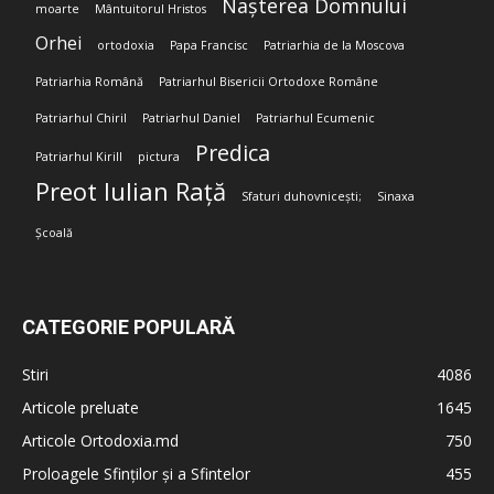
Nașterea Domnului
moarte
Mântuitorul Hristos
Orhei
ortodoxia
Papa Francisc
Patriarhia de la Moscova
Patriarhia Română
Patriarhul Bisericii Ortodoxe Române
Patriarhul Chiril
Patriarhul Daniel
Patriarhul Ecumenic
Predica
Patriarhul Kirill
pictura
Preot Iulian Rață
Sfaturi duhovnicești;
Sinaxa
Școală
CATEGORIE POPULARĂ
Stiri
4086
Articole preluate
1645
Articole Ortodoxia.md
750
Proloagele Sfinților și a Sfintelor
455