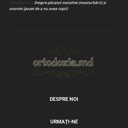
Despre păcatul malahiei (masturbării) şi
Crina Marina
la
onaniei (pazei de a nu avea copii)
DESPRE NOI
URMAȚI-NE