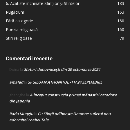
6. Acatiste închinate Sfinților și Sfintelor
183
Rugăciuni
163
Fără categorie
160
Poezia religioasă
160
Stiri religioase
79
Comentarii recente
Sfaturi duhovnicești din 20 octombrie 2024
Doina
la
amalad
SF SILUAN ATHONITUL -11/ 24 SEPEMBRIE
la
A început construcţia primei mănăstiri ortodoxe
gheorghe
la
din Japonia
Radu Mungiu
Cu Sfinții odihnește Doamne sufletul nou
la
adormitei roabei Tale…