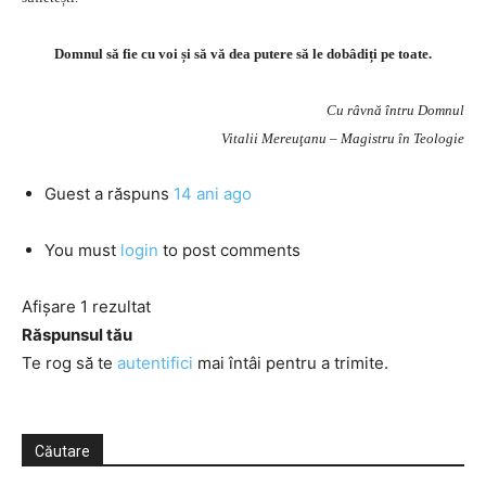
Domnul să fie cu voi și să vă dea putere să le dobâdiți pe toate.
Cu râvnă întru Domnul
Vitalii Mereuţanu – Magistru în Teologie
Guest
a răspuns
14 ani ago
You must
login
to post comments
Afișare 1 rezultat
Răspunsul tău
Te rog să te
autentifici
mai întâi pentru a trimite.
Căutare