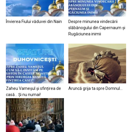
Învierea Fiului văduvei din Nain
Despre minunea vindecării
slăbănogului din Capernaum și
Rugăciunea inimii
Zaheu Vameșul și sfințirea de
Aruncă grija ta spre Domnul…
casă… Și nu numai!