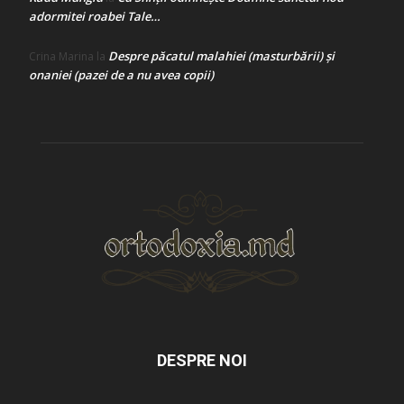
adormitei roabei Tale…
Despre păcatul malahiei (masturbării) şi
Crina Marina
la
onaniei (pazei de a nu avea copii)
DESPRE NOI