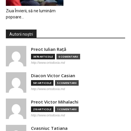
Ziua Învierii, să ne luminăm
popoare…
Autorii noștri
Preot Iulian Raţă
3878 ARTICOLE
6 COMENTARII
http://www.ortodoxia.md
Diacon Victor Casian
581 ARTICOLE
5 COMENTARII
http://www.ortodoxia.md
Preot Victor Mihalachi
210 ARTICOLE
1 COMENTARII
http://www.ortodoxia.md
Cvasniuc Tatiana