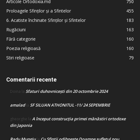
Articole Ortodoxia.md
750
Proloagele Sfinților și a Sfintelor
455
6. Acatiste închinate Sfinților și Sfintelor
183
Rugăciuni
163
Fără categorie
160
Poezia religioasă
160
Stiri religioase
79
Comentarii recente
Sfaturi duhovnicești din 20 octombrie 2024
Doina
la
amalad
SF SILUAN ATHONITUL -11/ 24 SEPEMBRIE
la
A început construcţia primei mănăstiri ortodoxe
gheorghe
la
din Japonia
Radu Mungiu
Cu Sfinții odihnește Doamne sufletul nou
la