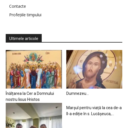
Contacte
Profețiile timpului
Ultimele articole
Înălțarea la Cer a Domnului
Dumnezeu…
nostru Iisus Hristos
Marșul pentru viață la cea de-a
II-a ediție în s. Lucășeuca,...