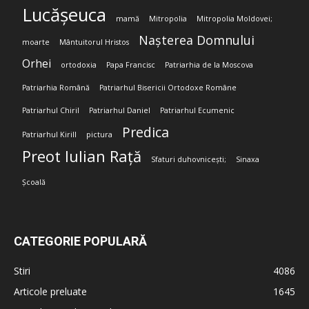
Lucășeuca
mamă
Mitropolia
Mitropolia Moldovei;
Nașterea Domnului
moarte
Mântuitorul Hristos
Orhei
ortodoxia
Papa Francisc
Patriarhia de la Moscova
Patriarhia Română
Patriarhul Bisericii Ortodoxe Române
Patriarhul Chiril
Patriarhul Daniel
Patriarhul Ecumenic
Predica
Patriarhul Kirill
pictura
Preot Iulian Rață
Sfaturi duhovnicești;
Sinaxa
Școală
CATEGORIE POPULARĂ
Stiri
4086
Articole preluate
1645