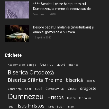
**** Acatistul către Atotputernicul
Dumnezeu, la vreme de necaz sau de...
5 octombrie 2010
Despre păcatul malahiei (masturbării) şi
onaniei (pazei de a nu avea...
15 aprilie 2010
Etichete
Anul nou
avort
Academia de Teologie
Biserica
Biserica Ortodoxă
Biserica Sfânta Treime
biserică
Botezul
dragoste
copil
Coronavirus
Cruce
Conferință
Copii
Dumnezeu
Hristos
Icoana
Ierusalim
Iisus Hristos
Iisus
Ilarion Boian
Israel