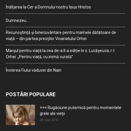
Înălțarea la Cer a Domnului nostru Iisus Hristos
Dumnezeu…
Recunoștință și binecuvântare pentru mamele dătătoare de
viață – din partea preoților Vicariatului Orhei
Marșul pentru viață la cea de-a II-a ediție în s. Lucășeuca, r-l
Orhei: „Pentru viață, cu inimă curată”
Învierea Fiului văduvei din Nain
POSTĂRI POPULARE
+++ Rugăciune puternică pentru momentele
grele ale vieţii
28 iulie 2010