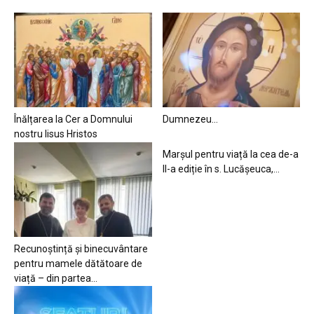
Înălțarea la Cer a Domnului
Dumnezeu…
nostru Iisus Hristos
Marșul pentru viață la cea de-a
II-a ediție în s. Lucășeuca,...
Recunoștință și binecuvântare
pentru mamele dătătoare de
viață – din partea...