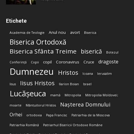
Etichete
Anul nou
avort
Academia de Teologie
Biserica
Biserica Ortodoxă
Biserica Sfânta Treime
biserică
Botezul
dragoste
copil
Coronavirus
Cruce
Conferință
Copii
Dumnezeu
Hristos
Icoana
Ierusalim
Iisus Hristos
Iisus
Ilarion Boian
Israel
Lucășeuca
mamă
Mitropolia
Mitropolia Moldovei;
Nașterea Domnului
moarte
Mântuitorul Hristos
Orhei
ortodoxia
Papa Francisc
Patriarhia de la Moscova
Patriarhia Română
Patriarhul Bisericii Ortodoxe Române