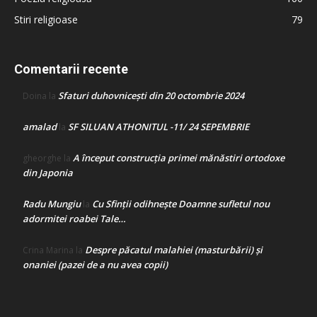
Stiri religioase
79
Comentarii recente
Sfaturi duhovnicești din 20 octombrie 2024
Doina
la
amalad
SF SILUAN ATHONITUL -11/ 24 SEPEMBRIE
la
A început construcţia primei mănăstiri ortodoxe
gheorghe
la
din Japonia
Radu Mungiu
Cu Sfinții odihnește Doamne sufletul nou
la
adormitei roabei Tale…
Despre păcatul malahiei (masturbării) şi
Crina Marina
la
onaniei (pazei de a nu avea copii)