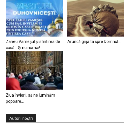
Zaheu Vameșul și sfințirea de
Aruncă grija ta spre Domnul…
casă… Și nu numai!
Ziua Învierii, să ne luminăm
popoare…
Autorii noștri