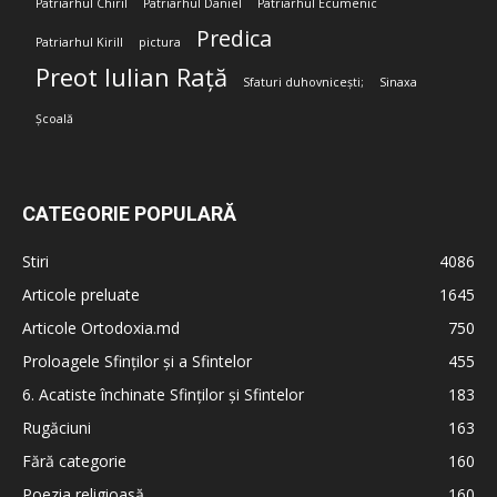
Patriarhul Chiril
Patriarhul Daniel
Patriarhul Ecumenic
Predica
Patriarhul Kirill
pictura
Preot Iulian Rață
Sfaturi duhovnicești;
Sinaxa
Școală
CATEGORIE POPULARĂ
Stiri
4086
Articole preluate
1645
Articole Ortodoxia.md
750
Proloagele Sfinților și a Sfintelor
455
6. Acatiste închinate Sfinților și Sfintelor
183
Rugăciuni
163
Fără categorie
160
Poezia religioasă
160