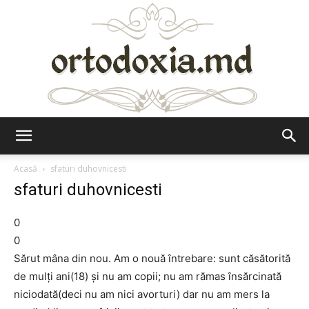
Ortodoxia.md
Acasă
sfaturi duhovnicesti
sfaturi duhovnicesti
0
0
Sărut mâna din nou. Am o nouă întrebare: sunt căsătorită
de mulți ani(18) și nu am copii; nu am rămas însărcinată
niciodată(deci nu am nici avorturi) dar nu am mers la