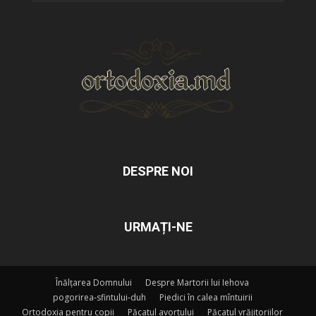
DESPRE NOI
URMAȚI-NE
Înălțarea Domnului
Despre Martorii lui Iehova
pogorirea-sfintului-duh
Piedici în calea mîntuirii
Ortodoxia pentru copii
Păcatul avortului
Păcatul vrăjitoriilor