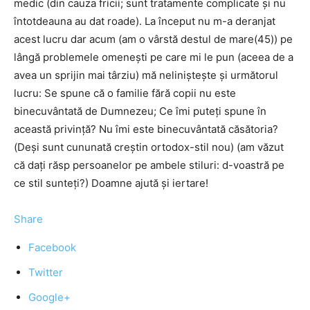
medic (din cauza fricii; sunt tratamente complicate și nu
întotdeauna au dat roade). La început nu m-a deranjat
acest lucru dar acum (am o vârstă destul de mare(45)) pe
lângă problemele omenești pe care mi le pun (aceea de a
avea un sprijin mai târziu) mă neliniștește și următorul
lucru: Se spune că o familie fără copii nu este
binecuvântată de Dumnezeu; Ce îmi puteți spune în
această privință? Nu îmi este binecuvântată căsătoria?
(Deși sunt cununată creștin ortodox-stil nou) (am văzut
că dați răsp persoanelor pe ambele stiluri: d-voastră pe
ce stil sunteți?) Doamne ajută și iertare!
Share
Facebook
Twitter
Google+