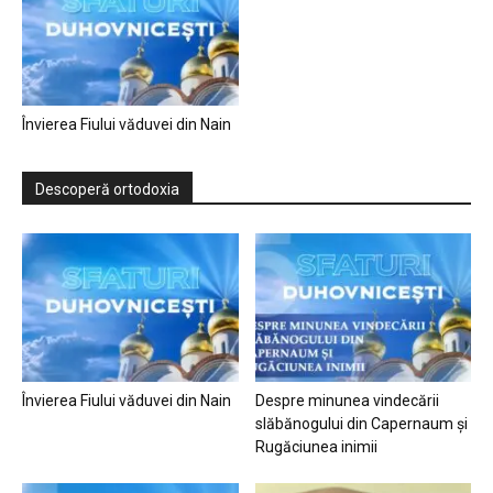
Învierea Fiului văduvei din Nain
Descoperă ortodoxia
Învierea Fiului văduvei din Nain
Despre minunea vindecării
slăbănogului din Capernaum și
Rugăciunea inimii