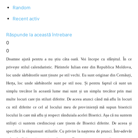
Random
Recent activ
Răspunde la această întrebare
0
0
Doamne ajută pentru a nu știu câta oară. Voi începe cu sfârșitul. În ce
privește stilul calendaristic. Părintele Iulian este din Republica Moldova,
loc unde sărbătorile sunt ținute pe stil vechi. Eu sunt originar din Cernăuți,
Herța, loc unde sărbătorile sunt pe stil nou. Și pentru faptul că sunt un
simplu trecător în această lume mai sunt și un simplu trecător prin mai
multe locuri care țin stiluri diferite. De aceea atunci când mă aflu în locuri
cu stil diferite ce cel al locului meu de proviniență mă supun bisericii
locului în care mă aflu și respect rânduiala acelei Biserici. Așa că nu suntem
stiliști ci suntem credincioși care ținem de Biserici diferite. De aceea și
specifică în răspunsuri stilurile. Cu privire la nașterea de prunci. Într-adevăr