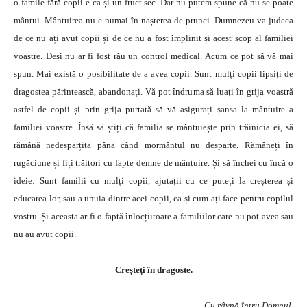
o famile fără copii e ca și un fruct sec. Dar nu putem spune că nu se poate
mântui. Mântuirea nu e numai în nașterea de prunci. Dumnezeu va judeca
de ce nu ați avut copii și de ce nu a fost împlinit și acest scop al familiei
voastre. Deși nu ar fi fost rău un control medical. Acum ce pot să vă mai
spun. Mai există o posibilitate de a avea copii. Sunt mulți copii lipsiți de
dragostea părintească, abandonați. Vă pot îndruma să luați în grija voastră
astfel de copii și prin grija purtată să vă asigurați șansa la mântuire a
familiei voastre. Însă să știți că familia se mântuiește prin trăinicia ei, să
rămână nedespărțită până când mormântul nu desparte. Rămâneți în
rugăciune și fiți trăitori cu fapte demne de mântuire. Și să închei cu încă o
ideie: Sunt familii cu mulți copii, ajutații cu ce puteți la creșterea și
educarea lor, sau a unuia dintre acei copii, ca și cum ați face pentru copilul
vostru. Și aceasta ar fi o faptă înlocțiitoare a familiilor care nu pot avea sau
nu au avut copii.
Creșteți în dragoste.
Cu râvnă întru Domnul,