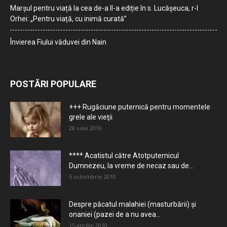
Marșul pentru viață la cea de-a II-a ediție în s. Lucășeuca, r-l
Orhei: „Pentru viață, cu inimă curată”
Învierea Fiului văduvei din Nain
POSTĂRI POPULARE
+++ Rugăciune puternică pentru momentele
grele ale vieţii
28 iulie 2010
**** Acatistul către Atotputernicul
Dumnezeu, la vreme de necaz sau de...
5 octombrie 2010
Despre păcatul malahiei (masturbării) şi
onaniei (pazei de a nu avea...
15 aprilie 2010