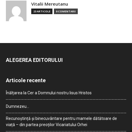
Vitalii Mereutanu
23 ARTICOLE
0 COMENTARII
ALEGEREA EDITORULUI
Articole recente
Înălțarea la Cer a Domnului nostru Iisus Hristos
Dumnezeu…
Recunoștință și binecuvântare pentru mamele dătătoare de
viață – din partea preoților Vicariatului Orhei