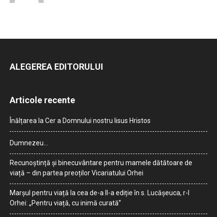
ALEGEREA EDITORULUI
Articole recente
Înălțarea la Cer a Domnului nostru Iisus Hristos
Dumnezeu…
Recunoștință și binecuvântare pentru mamele dătătoare de
viață – din partea preoților Vicariatului Orhei
Marșul pentru viață la cea de-a II-a ediție în s. Lucășeuca, r-l
Orhei: „Pentru viață, cu inimă curată”