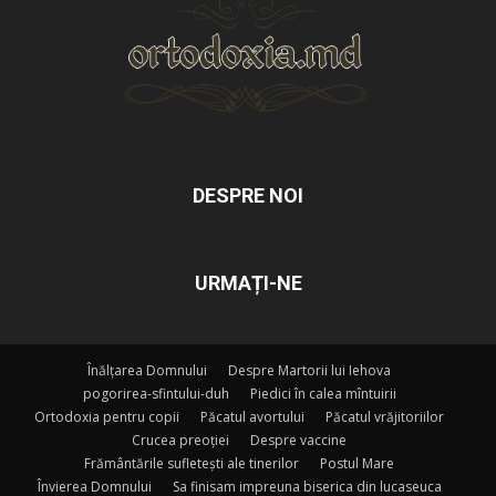
DESPRE NOI
URMAȚI-NE
Înălțarea Domnului
Despre Martorii lui Iehova
pogorirea-sfintului-duh
Piedici în calea mîntuirii
Ortodoxia pentru copii
Păcatul avortului
Păcatul vrăjitoriilor
Crucea preoției
Despre vaccine
Frământările sufletești ale tinerilor
Postul Mare
Învierea Domnului
Sa finisam impreuna biserica din lucaseuca