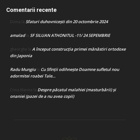
Comentarii recente
Sfaturi duhovnicești din 20 octombrie 2024
Doina
la
amalad
SF SILUAN ATHONITUL -11/ 24 SEPEMBRIE
la
A început construcţia primei mănăstiri ortodoxe
gheorghe
la
din Japonia
Radu Mungiu
Cu Sfinții odihnește Doamne sufletul nou
la
adormitei roabei Tale…
Despre păcatul malahiei (masturbării) şi
Crina Marina
la
onaniei (pazei de a nu avea copii)