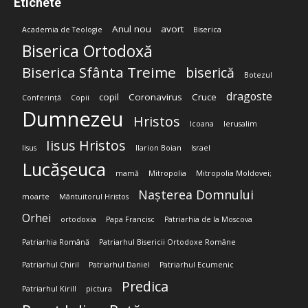
Etichete
Anul nou
avort
Academia de Teologie
Biserica
Biserica Ortodoxă
Biserica Sfânta Treime
biserică
Botezul
dragoste
copil
Coronavirus
Cruce
Conferință
Copii
Dumnezeu
Hristos
Icoana
Ierusalim
Iisus Hristos
Iisus
Ilarion Boian
Israel
Lucășeuca
mamă
Mitropolia
Mitropolia Moldovei;
Nașterea Domnului
moarte
Mântuitorul Hristos
Orhei
ortodoxia
Papa Francisc
Patriarhia de la Moscova
Patriarhia Română
Patriarhul Bisericii Ortodoxe Române
Patriarhul Chiril
Patriarhul Daniel
Patriarhul Ecumenic
Predica
Patriarhul Kirill
pictura