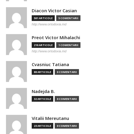
Diacon Victor Casian
581 ARTICOLE
5 COMENTARII
http://www.ortodoxia.md
Preot Victor Mihalachi
210 ARTICOLE
1 COMENTARII
http://www.ortodoxia.md
Cvasniuc Tatiana
88 ARTICOLE
0 COMENTARII
Nadejda B.
32 ARTICOLE
0 COMENTARII
Vitalii Mereutanu
23 ARTICOLE
0 COMENTARII