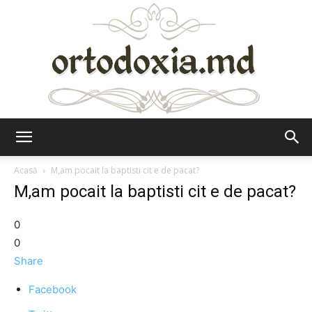
Ortodoxia.md
Acasă
M,am pocait la baptisti cit e de pacat?
M,am pocait la baptisti cit e de pacat?
0
0
Share
Facebook