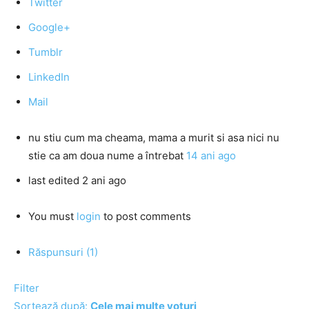
Twitter
Google+
Tumblr
LinkedIn
Mail
nu stiu cum ma cheama, mama a murit si asa nici nu
stie ca am doua nume
a întrebat
14 ani ago
last edited 2 ani ago
You must
login
to post comments
Răspunsuri (1)
Filter
Sortează după:
Cele mai multe voturi