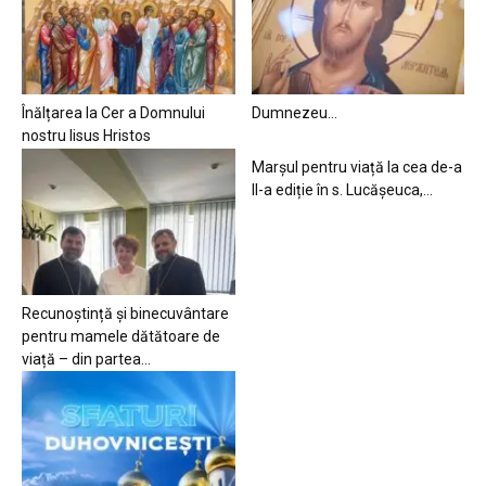
Înălțarea la Cer a Domnului
Dumnezeu…
nostru Iisus Hristos
Marșul pentru viață la cea de-a
II-a ediție în s. Lucășeuca,...
Recunoștință și binecuvântare
pentru mamele dătătoare de
viață – din partea...