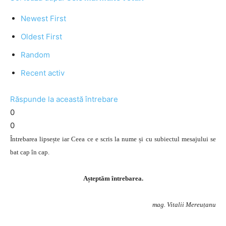
Newest First
Oldest First
Random
Recent activ
Răspunde la această întrebare
0
0
Întrebarea lipsește iar Ceea ce e scris la nume și cu subiectul mesajului se
bat cap în cap.
Așteptăm întrebarea.
mag. Vitalii Mereuțanu