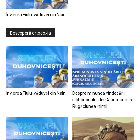
Învierea Fiului văduvei din Nain
Descoperă ortodoxia
Învierea Fiului văduvei din Nain
Despre minunea vindecării
slăbănogului din Capernaum și
Rugăciunea inimii