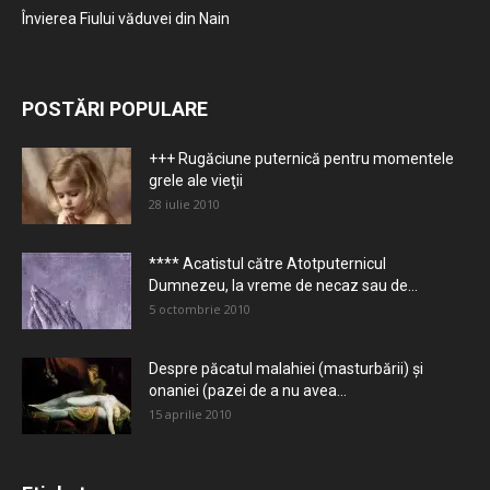
Învierea Fiului văduvei din Nain
POSTĂRI POPULARE
+++ Rugăciune puternică pentru momentele
grele ale vieţii
28 iulie 2010
**** Acatistul către Atotputernicul
Dumnezeu, la vreme de necaz sau de...
5 octombrie 2010
Despre păcatul malahiei (masturbării) şi
onaniei (pazei de a nu avea...
15 aprilie 2010