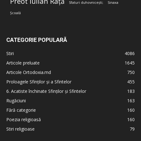
Preot Iulian Rață
Sfaturi duhovnicești;
Sinaxa
Școală
CATEGORIE POPULARĂ
Stiri
4086
Articole preluate
1645
Articole Ortodoxia.md
750
Proloagele Sfinților și a Sfintelor
455
6. Acatiste închinate Sfinților și Sfintelor
183
Rugăciuni
163
Fără categorie
160
Poezia religioasă
160
Stiri religioase
79