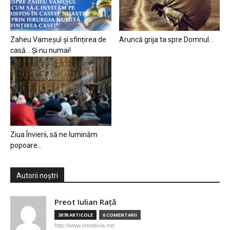
Zaheu Vameșul și sfințirea de
Aruncă grija ta spre Domnul…
casă… Și nu numai!
Ziua Învierii, să ne luminăm
popoare…
Autorii noștri
Preot Iulian Raţă
3878 ARTICOLE
6 COMENTARII
http://www.ortodoxia.md