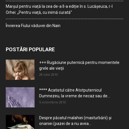
Marșul pentru viață la cea de-a II-a ediție în s. Lucășeuca, r-l
Orhei: „Pentru viață, cu inimă curată”
Învierea Fiului văduvei din Nain
POSTĂRI POPULARE
+++ Rugăciune puternică pentru momentele
grele ale vieţii
28 iulie 2010
**** Acatistul către Atotputernicul
Dumnezeu, la vreme de necaz sau de...
5 octombrie 2010
Despre păcatul malahiei (masturbării) şi
onaniei (pazei de a nu avea...