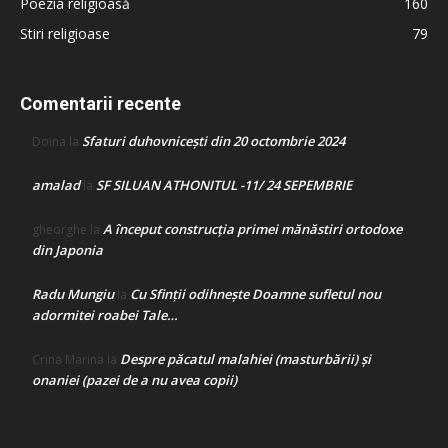
Poezia religioasă
160
Stiri religioase
79
Comentarii recente
Sfaturi duhovnicești din 20 octombrie 2024
Doina
la
amalad
SF SILUAN ATHONITUL -11/ 24 SEPEMBRIE
la
A început construcţia primei mănăstiri ortodoxe
gheorghe
la
din Japonia
Radu Mungiu
Cu Sfinții odihnește Doamne sufletul nou
la
adormitei roabei Tale…
Despre păcatul malahiei (masturbării) şi
Crina Marina
la
onaniei (pazei de a nu avea copii)