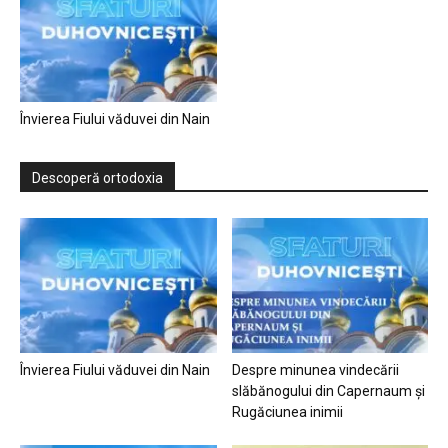
Învierea Fiului văduvei din Nain
Descoperă ortodoxia
Învierea Fiului văduvei din Nain
Despre minunea vindecării
slăbănogului din Capernaum și
Rugăciunea inimii