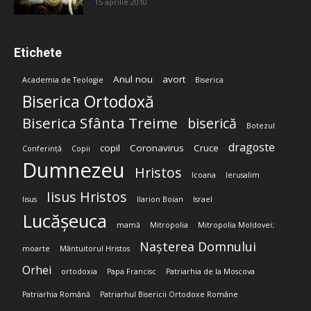
15 aprilie 2010
Etichete
Anul nou
avort
Academia de Teologie
Biserica
Biserica Ortodoxă
Biserica Sfânta Treime
biserică
Botezul
dragoste
copil
Coronavirus
Cruce
Conferință
Copii
Dumnezeu
Hristos
Icoana
Ierusalim
Iisus Hristos
Iisus
Ilarion Boian
Israel
Lucășeuca
mamă
Mitropolia
Mitropolia Moldovei;
Nașterea Domnului
moarte
Mântuitorul Hristos
Orhei
ortodoxia
Papa Francisc
Patriarhia de la Moscova
Patriarhia Română
Patriarhul Bisericii Ortodoxe Române