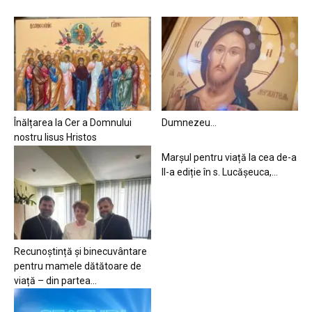
Înălțarea la Cer a Domnului
Dumnezeu…
nostru Iisus Hristos
Marșul pentru viață la cea de-a
II-a ediție în s. Lucășeuca,...
Recunoștință și binecuvântare
pentru mamele dătătoare de
viață – din partea...