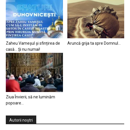
Zaheu Vameșul și sfințirea de
Aruncă grija ta spre Domnul…
casă… Și nu numai!
Ziua Învierii, să ne luminăm
popoare…
Autorii noștri