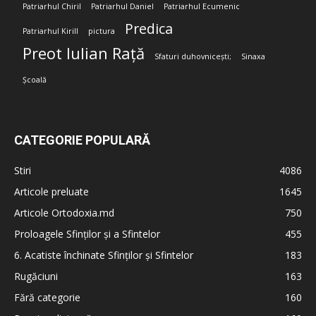
Patriarhul Chiril
Patriarhul Daniel
Patriarhul Ecumenic
Predica
Patriarhul Kirill
pictura
Preot Iulian Rață
Sfaturi duhovnicești;
Sinaxa
Școală
CATEGORIE POPULARĂ
Stiri
4086
Articole preluate
1645
Articole Ortodoxia.md
750
Proloagele Sfinților și a Sfintelor
455
6. Acatiste închinate Sfinților și Sfintelor
183
Rugăciuni
163
Fără categorie
160