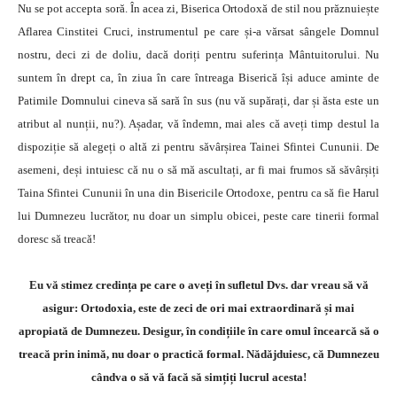
Nu se pot accepta soră. În acea zi, Biserica Ortodoxă de stil nou prăznuiește
Aflarea Cinstitei Cruci, instrumentul pe care și-a vărsat sângele Domnul
nostru, deci zi de doliu, dacă doriți pentru suferința Mântuitorului. Nu
suntem în drept ca, în ziua în care întreaga Biserică își aduce aminte de
Patimile Domnului cineva să sară în sus (nu vă supărați, dar și ăsta este un
atribut al nunții, nu?). Așadar, vă îndemn, mai ales că aveți timp destul la
dispoziție să alegeți o altă zi pentru săvârșirea Tainei Sfintei Cununii. De
asemeni, deși intuiesc că nu o să mă ascultați, ar fi mai frumos să săvârșiți
Taina Sfintei Cununii în una din Bisericile Ortodoxe, pentru ca să fie Harul
lui Dumnezeu lucrător, nu doar un simplu obicei, peste care tinerii formal
doresc să treacă!
Eu vă stimez credința pe care o aveți în sufletul Dvs. dar vreau să vă
asigur: Ortodoxia, este de zeci de ori mai extraordinară și mai
apropiată de Dumnezeu. Desigur, în condițiile în care omul încearcă să o
treacă prin inimă, nu doar o practică formal. Nădăjduiesc, că Dumnezeu
cândva o să vă facă să simțiți lucrul acesta!