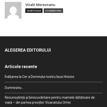
Vitalii Mereutanu
23 ARTICOLE
0 COMENTARII
ALEGEREA EDITORULUI
Articole recente
Înălțarea la Cer a Domnului nostru Iisus Hristos
Dumnezeu…
Recunoștință și binecuvântare pentru mamele dătătoare de
viață – din partea preoților Vicariatului Orhei