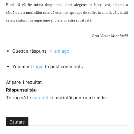
Bună să vă fie inima dragii mei, deci alegerea o faceți voi, alegeți o
sărbătoare a unui sfânt care vă este mai aproape de suflet la ambii, căruia săi
cereți ajutorul în rugăciune și viața voastră spirituală.
Prot Victor Mihalachi
Guest
a răspuns
14 ani ago
You must
login
to post comments
Afișare 1 rezultat
Răspunsul tău
Te rog să te
autentifici
mai întâi pentru a trimite.
Căutare