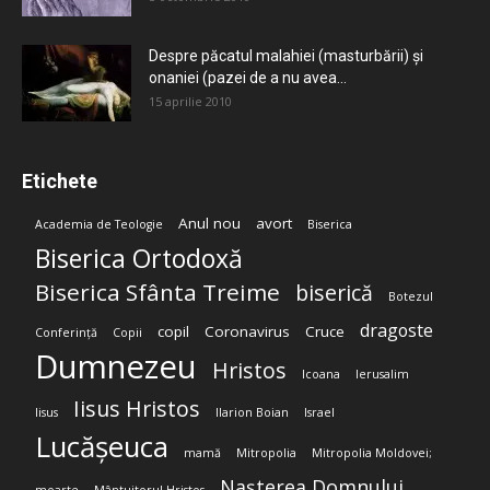
Despre păcatul malahiei (masturbării) şi
onaniei (pazei de a nu avea...
15 aprilie 2010
Etichete
Anul nou
avort
Academia de Teologie
Biserica
Biserica Ortodoxă
Biserica Sfânta Treime
biserică
Botezul
dragoste
copil
Coronavirus
Cruce
Conferință
Copii
Dumnezeu
Hristos
Icoana
Ierusalim
Iisus Hristos
Iisus
Ilarion Boian
Israel
Lucășeuca
mamă
Mitropolia
Mitropolia Moldovei;
Nașterea Domnului