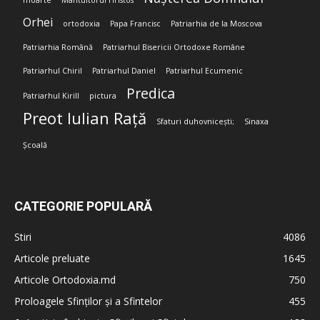
moarte
Mântuitorul Hristos
Orhei
ortodoxia
Papa Francisc
Patriarhia de la Moscova
Patriarhia Română
Patriarhul Bisericii Ortodoxe Române
Patriarhul Chiril
Patriarhul Daniel
Patriarhul Ecumenic
Predica
Patriarhul Kirill
pictura
Preot Iulian Rață
Sfaturi duhovnicești;
Sinaxa
Școală
CATEGORIE POPULARĂ
Stiri
4086
Articole preluate
1645
Articole Ortodoxia.md
750
Proloagele Sfinților și a Sfintelor
455