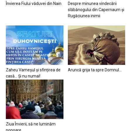
Învierea Fiului văduvei din Nain
Despre minunea vindecării
slăbănogului din Capernaum și
Rugăciunea inimii
Zaheu Vameșul și sfințirea de
Aruncă grija ta spre Domnul…
casă… Și nu numai!
Ziua Învierii, să ne luminăm
popoare…