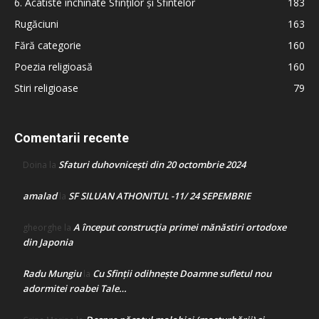
6. Acatiste închinate Sfinților și Sfintelor
183
Rugăciuni
163
Fără categorie
160
Poezia religioasă
160
Stiri religioase
79
Comentarii recente
Sfaturi duhovnicești din 20 octombrie 2024
Doina
la
amalad
SF SILUAN ATHONITUL -11/ 24 SEPEMBRIE
la
A început construcţia primei mănăstiri ortodoxe
gheorghe
la
din Japonia
Radu Mungiu
Cu Sfinții odihnește Doamne sufletul nou
la
adormitei roabei Tale…