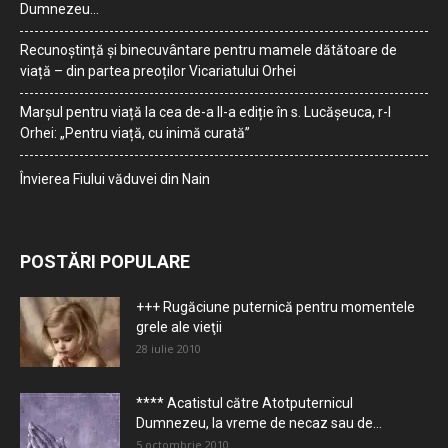
Dumnezeu…
Recunoștință și binecuvântare pentru mamele dătătoare de
viață – din partea preoților Vicariatului Orhei
Marșul pentru viață la cea de-a II-a ediție în s. Lucășeuca, r-l
Orhei: „Pentru viață, cu inimă curată”
Învierea Fiului văduvei din Nain
POSTĂRI POPULARE
+++ Rugăciune puternică pentru momentele
grele ale vieţii
28 iulie 2010
**** Acatistul către Atotputernicul
Dumnezeu, la vreme de necaz sau de...
5 octombrie 2010