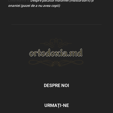
Despre păcatul malahiei (masturbării) şi
Crina Marina
la
onaniei (pazei de a nu avea copii)
DESPRE NOI
URMAȚI-NE