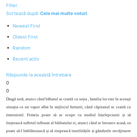
Filter
Sortează după:
Cele mai multe voturi
Newest First
Oldest First
Random
Recent activ
Răspunde la această întrebare
0
0
Dragă soră, atunci când băbatul se ceartă cu soția , familia lor este în aceiași
situația ca un vapor aflat în mijlocul furtunii, când căpitanul se ceartă cu
timonierul. Femeia poate să se ocupe cu studiul înțelepciunii și să
linștească sufletul tulburat al bărbatului ei, atunci când se întoarce acasă, ea
poate să-l îmblânziască și să risipească inutilitățile și gândurile necăjitaore