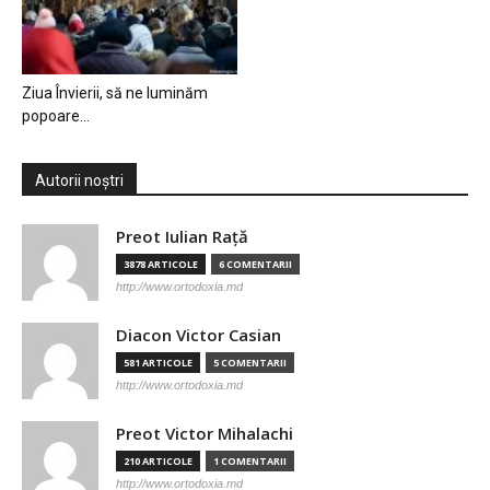
Ziua Învierii, să ne luminăm
popoare…
Autorii noștri
Preot Iulian Raţă
3878 ARTICOLE
6 COMENTARII
http://www.ortodoxia.md
Diacon Victor Casian
581 ARTICOLE
5 COMENTARII
http://www.ortodoxia.md
Preot Victor Mihalachi
210 ARTICOLE
1 COMENTARII
http://www.ortodoxia.md