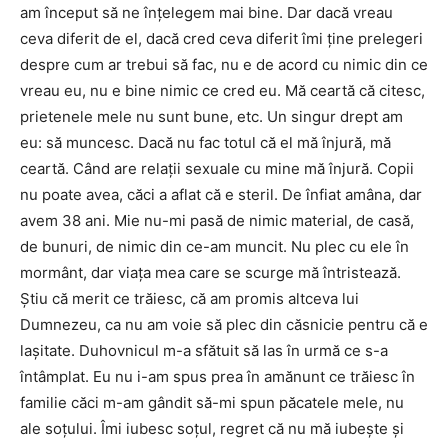
am început să ne înțelegem mai bine. Dar dacă vreau
ceva diferit de el, dacă cred ceva diferit îmi ține prelegeri
despre cum ar trebui să fac, nu e de acord cu nimic din ce
vreau eu, nu e bine nimic ce cred eu. Mă ceartă că citesc,
prietenele mele nu sunt bune, etc. Un singur drept am
eu: să muncesc. Dacă nu fac totul că el mă înjură, mă
ceartă. Când are relații sexuale cu mine mă înjură. Copii
nu poate avea, căci a aflat că e steril. De înfiat amâna, dar
avem 38 ani. Mie nu-mi pasă de nimic material, de casă,
de bunuri, de nimic din ce-am muncit. Nu plec cu ele în
mormânt, dar viața mea care se scurge mă întristează.
Știu că merit ce trăiesc, că am promis altceva lui
Dumnezeu, ca nu am voie să plec din căsnicie pentru că e
lașitate. Duhovnicul m-a sfătuit să las în urmă ce s-a
întâmplat. Eu nu i-am spus prea în amănunt ce trăiesc în
familie căci m-am gândit să-mi spun păcatele mele, nu
ale soțului. Îmi iubesc soțul, regret că nu mă iubește și