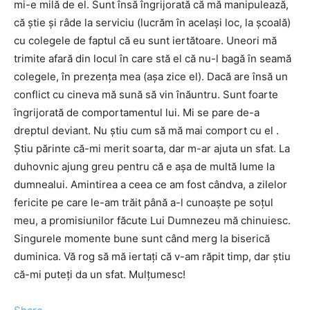
mi-e milă de el. Sunt însă îngrijorată că mă manipulează,
că știe și râde la serviciu (lucrăm în același loc, la școală)
cu colegele de faptul că eu sunt iertătoare. Uneori mă
trimite afară din locul în care stă el că nu-l bagă în seamă
colegele, în prezența mea (așa zice el). Dacă are însă un
conflict cu cineva mă sună să vin înăuntru. Sunt foarte
îngrijorată de comportamentul lui. Mi se pare de-a
dreptul deviant. Nu știu cum să mă mai comport cu el .
Știu părinte că-mi merit soarta, dar m-ar ajuta un sfat. La
duhovnic ajung greu pentru că e așa de multă lume la
dumnealui. Amintirea a ceea ce am fost cândva, a zilelor
fericite pe care le-am trăit până a-l cunoaște pe soțul
meu, a promisiunilor făcute Lui Dumnezeu mă chinuiesc.
Singurele momente bune sunt când merg la biserică
duminica. Vă rog să mă iertați că v-am răpit timp, dar știu
că-mi puteți da un sfat. Mulțumesc!