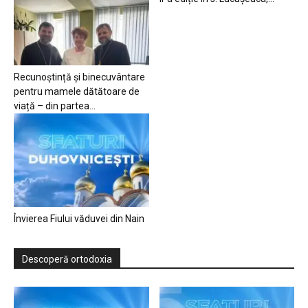
Recunoștință și binecuvântare
pentru mamele dătătoare de
viață – din partea...
Învierea Fiului văduvei din Nain
Descoperă ortodoxia