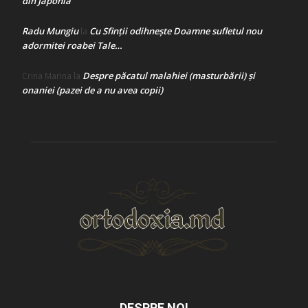
din Japonia
Radu Mungiu
Cu Sfinții odihnește Doamne sufletul nou
la
adormitei roabei Tale…
Despre păcatul malahiei (masturbării) şi
Crina Marina
la
onaniei (pazei de a nu avea copii)
DESPRE NOI