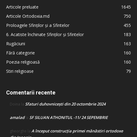
Articole preluate
1645
Articole Ortodoxia.md
750
Proloagele Sfinților și a Sfintelor
455
6. Acatiste închinate Sfinților și Sfintelor
183
Rugăciuni
163
Fără categorie
160
Poezia religioasă
160
Stiri religioase
79
Comentarii recente
Sfaturi duhovnicești din 20 octombrie 2024
Doina
la
amalad
SF SILUAN ATHONITUL -11/ 24 SEPEMBRIE
la
A început construcţia primei mănăstiri ortodoxe
gheorghe
la