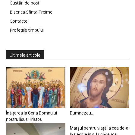
Gustări de post
Biserica Sfinta Treime
Contacte
Profețiile timpului
Ultimele articole
Înălțarea la Cer a Domnului
Dumnezeu…
nostru Iisus Hristos
Marșul pentru viață la cea de-a
II-a ediție în s. Lucășeuca,...