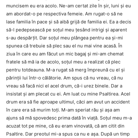
muncisem eu era acolo. Ne-am certat zile în șir, luni și eu
am abordat-o pe respectiva femeie. Am rugat-o să ne
lase familia în pace și să aibă grijă de familia ei. Ea a decis
să-l pedepsească pe soțul meu țesând intrigi și aparent
s-au despărțit. Dar soțul meu plângea pentru ea și-mi
spunea că trebuie să plec sau el nu mai vine acasă. În
ziua în care eu am făcut un mic bagaj și mi-am chemat
fratele să mă ia de acolo, soțul meu a realizat că plec
pentru totdeauna. M-a rugat să merg împreună cu el și
părinții lui într-o călătorie. Am spus că nu vreau, că nu
vreau să facă nici el acel drum, că-i urez binele. Dar a
insistat și am plecat cu ei. Am luat cu mine Psaltirea. Acel
drum era să fie aproape ultimul, căci am avut un accident
în care era să murim toți. M-am speriat rău și așa am
ajuns să mă spovedesc prima dată în viață. Soțul meu m-a
acuzat tot pe mine, că eu eram vinovată, că am citit din
Psaltire. Dar preotul mi-a spus ca nu e așa. După un timp