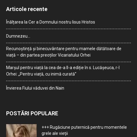
Articole recente
Înălțarea la Cer a Domnului nostru Iisus Hristos
Dumnezeu…
Recunoștință și binecuvântare pentru mamele dătătoare de
viață – din partea preoților Vicariatului Orhei
Marșul pentru viață la cea de-a II-a ediție în s. Lucășeuca, r-l
Orhei: „Pentru viață, cu inimă curată”
Învierea Fiului văduvei din Nain
POSTĂRI POPULARE
+++ Rugăciune puternică pentru momentele
grele ale vieţii