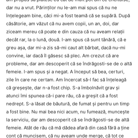
dar nu a vrut. Părinților nu le-am mai spus că nu ne
înțelegeam bine, căci mi-a fost teamă că se supără. După
căsătorie, am văzut că nu avem copii, un an, doi, dar
ziceam mereu că poate e din cauza că nu aveam relații
decât rar, la o lună, două. I-am spus că sunt tânără, că e
greu așa, dar mi-a zis să-mi caut alt bărbat, dacă nu-mi
convine, iar dacă îl găsesc să plec. Am crezut că are
probleme, dar am descoperit că se îndrăgosti-se de o altă
femeie. I-am spus și a negat. A început să bea, certuri,
zile în care ne certam. Am încercat să-l fac să înțeleagă
că greșește, dar n-a fost chip. S-a îmbolnăvit grav și
atunci îmi spunea că-i pare rău, că a greșit că a fost
nedrept. S-a lăsat de băutură, de fumat și pentru un timp
a fost bine. Nu mai bea nici acum, nu fumează, muncește
la serviciu, dar am descoperit că se îndrăgosti-se de altă
femeie. Atât de rău că mă dădea afară din casă fără a ține
cont că muncisem, că nu aveam unde merge, că tot ce