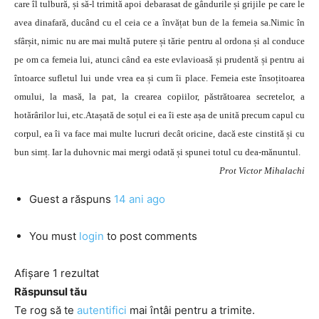
care îl tulbură, și să-l trimită apoi debarasat de gândurile și grijile pe care le
avea dinafară, ducând cu el ceia ce a învățat bun de la femeia sa.Nimic în
sfârșit, nimic nu are mai multă putere și tărie pentru al ordona și al conduce
pe om ca femeia lui, atunci când ea este evlavioasă și prudentă și pentru ai
întoarce sufletul lui unde vrea ea și cum îi place. Femeia este însoțitoarea
omului, la masă, la pat, la crearea copiilor, păstrătoarea secretelor, a
hotărârilor lui, etc.Atașată de soțul ei ea îi este așa de unită precum capul cu
corpul, ea îi va face mai multe lucruri decât oricine, dacă este cinstită și cu
bun simț. Iar la duhovnic mai mergi odată și spunei totul cu dea-mănuntul.
Prot Victor Mihalachi
Guest
a răspuns
14 ani ago
You must
login
to post comments
Afișare 1 rezultat
Răspunsul tău
Te rog să te
autentifici
mai întâi pentru a trimite.