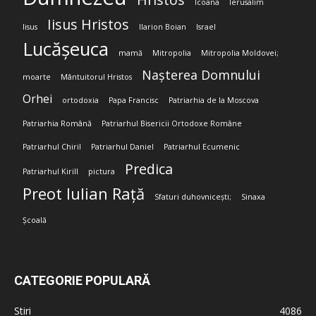
Icoana
Ierusalim
Iisus Hristos
Iisus
Ilarion Boian
Israel
Lucășeuca
mamă
Mitropolia
Mitropolia Moldovei;
Nașterea Domnului
moarte
Mântuitorul Hristos
Orhei
ortodoxia
Papa Francisc
Patriarhia de la Moscova
Patriarhia Română
Patriarhul Bisericii Ortodoxe Române
Patriarhul Chiril
Patriarhul Daniel
Patriarhul Ecumenic
Predica
Patriarhul Kirill
pictura
Preot Iulian Rață
Sfaturi duhovnicești;
Sinaxa
Școală
CATEGORIE POPULARĂ
Stiri
4086