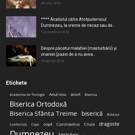
28 iulie 2010
**** Acatistul către Atotputernicul
Dumnezeu, la vreme de necaz sau de...
5 octombrie 2010
Despre păcatul malahiei (masturbării) şi
onaniei (pazei de a nu avea...
15 aprilie 2010
Etichete
Anul nou
avort
Academia de Teologie
Biserica
Biserica Ortodoxă
Biserica Sfânta Treime
biserică
Botezul
dragoste
copil
Coronavirus
Cruce
Conferință
Copii
Dumnezeu
Hristos