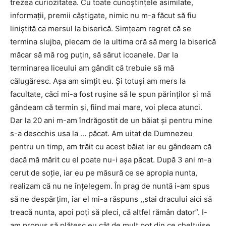
trezea curiozitatea. Cu toate cunoștințele asimilate,
informații, premii câștigate, nimic nu m-a făcut să fiu
liniștită ca mersul la biserică. Simțeam regret că se
termina slujba, plecam de la ultima oră să merg la biserică
măcar să mă rog puțin, să sărut icoanele. Dar la
terminarea liceului am gândit că trebuie să mă
călugăresc. Așa am simțit eu. Și totuși am mers la
facultate, căci mi-a fost rușine să le spun părinților și mă
gândeam că termin și, fiind mai mare, voi pleca atunci.
Dar la 20 ani m-am îndrăgostit de un băiat și pentru mine
s-a descchis usa la … păcat. Am uitat de Dumnezeu
pentru un timp, am trăit cu acest băiat iar eu gândeam că
dacă mă mărit cu el poate nu-i așa păcat. După 3 ani m-a
cerut de soție, iar eu pe măsură ce se apropia nunta,
realizam că nu ne înțelegem. În prag de nuntă i-am spus
să ne despărțim, iar el mi-a răspuns ,,stai dracului aici să
treacă nunta, apoi poți să pleci, că altfel rămân dator”. I-
am propus să plătesc eu cât de mult pot din ce cheltuise,