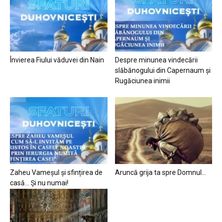
Învierea Fiului văduvei din Nain
Despre minunea vindecării
slăbănogului din Capernaum și
Rugăciunea inimii
Zaheu Vameșul și sfințirea de
Aruncă grija ta spre Domnul…
casă… Și nu numai!