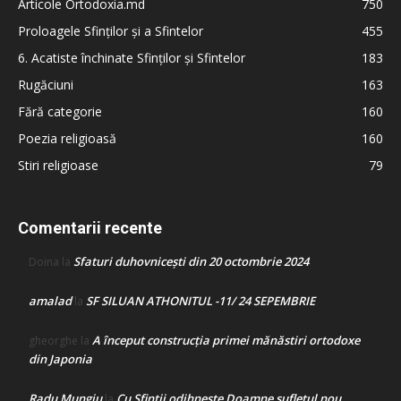
Articole Ortodoxia.md
750
Proloagele Sfinților și a Sfintelor
455
6. Acatiste închinate Sfinților și Sfintelor
183
Rugăciuni
163
Fără categorie
160
Poezia religioasă
160
Stiri religioase
79
Comentarii recente
Sfaturi duhovnicești din 20 octombrie 2024
Doina
la
amalad
SF SILUAN ATHONITUL -11/ 24 SEPEMBRIE
la
A început construcţia primei mănăstiri ortodoxe
gheorghe
la
din Japonia
Radu Mungiu
Cu Sfinții odihnește Doamne sufletul nou
la