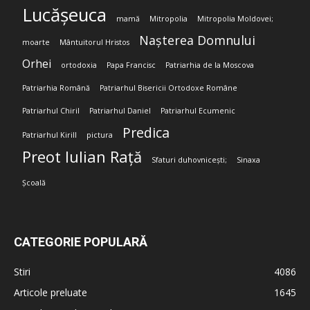
Lucășeuca
mamă
Mitropolia
Mitropolia Moldovei;
Nașterea Domnului
moarte
Mântuitorul Hristos
Orhei
ortodoxia
Papa Francisc
Patriarhia de la Moscova
Patriarhia Română
Patriarhul Bisericii Ortodoxe Române
Patriarhul Chiril
Patriarhul Daniel
Patriarhul Ecumenic
Predica
Patriarhul Kirill
pictura
Preot Iulian Rață
Sfaturi duhovnicești;
Sinaxa
Școală
CATEGORIE POPULARĂ
Stiri
4086
Articole preluate
1645