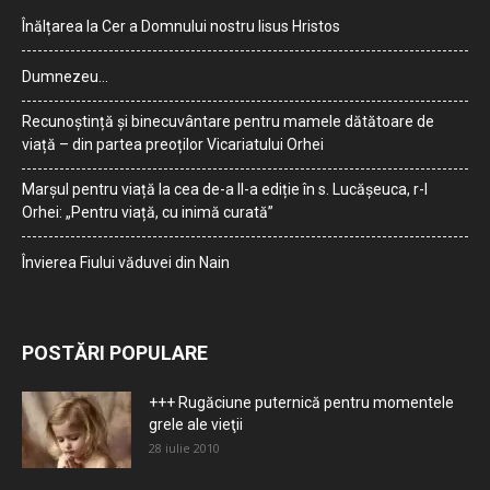
Înălțarea la Cer a Domnului nostru Iisus Hristos
Dumnezeu…
Recunoștință și binecuvântare pentru mamele dătătoare de
viață – din partea preoților Vicariatului Orhei
Marșul pentru viață la cea de-a II-a ediție în s. Lucășeuca, r-l
Orhei: „Pentru viață, cu inimă curată”
Învierea Fiului văduvei din Nain
POSTĂRI POPULARE
+++ Rugăciune puternică pentru momentele
grele ale vieţii
28 iulie 2010