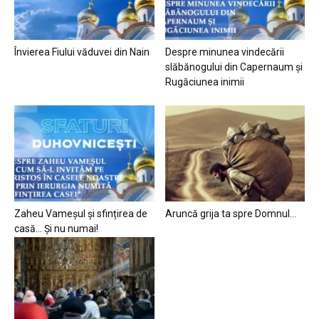
Învierea Fiului văduvei din Nain
Despre minunea vindecării
slăbănogului din Capernaum și
Rugăciunea inimii
Zaheu Vameșul și sfințirea de
Aruncă grija ta spre Domnul…
casă… Și nu numai!