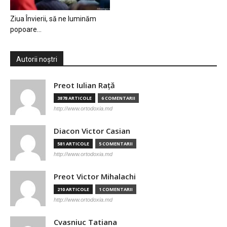
Ziua Învierii, să ne luminăm
popoare…
Autorii noștri
Preot Iulian Raţă
3878 ARTICOLE
6 COMENTARII
http://www.ortodoxia.md
Diacon Victor Casian
581 ARTICOLE
5 COMENTARII
http://www.ortodoxia.md
Preot Victor Mihalachi
210 ARTICOLE
1 COMENTARII
http://www.ortodoxia.md
Cvasniuc Tatiana