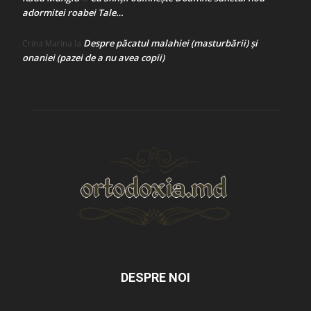
adormitei roabei Tale…
Despre păcatul malahiei (masturbării) şi
Crina Marina
la
onaniei (pazei de a nu avea copii)
DESPRE NOI