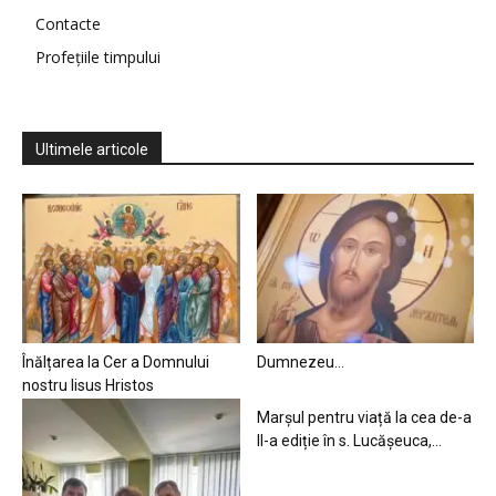
Contacte
Profețiile timpului
Ultimele articole
Înălțarea la Cer a Domnului
Dumnezeu…
nostru Iisus Hristos
Marșul pentru viață la cea de-a
II-a ediție în s. Lucășeuca,...