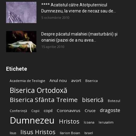
**** Acatistul către Atotputernicul
Dumnezeu, la vreme de necaz sau de...
5 octombrie 2010
Despre păcatul malahiei (masturbării) şi
onaniei (pazei de a nu avea...
15 aprilie 2010
Etichete
Anul nou
avort
Academia de Teologie
Biserica
Biserica Ortodoxă
Biserica Sfânta Treime
biserică
Botezul
dragoste
copil
Coronavirus
Cruce
Conferință
Copii
Dumnezeu
Hristos
Icoana
Ierusalim
Iisus Hristos
Iisus
Ilarion Boian
Israel