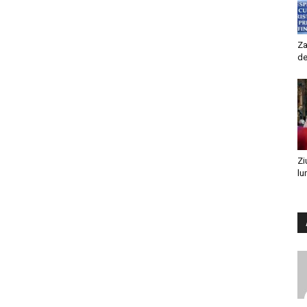
Za
de
Zi
lu