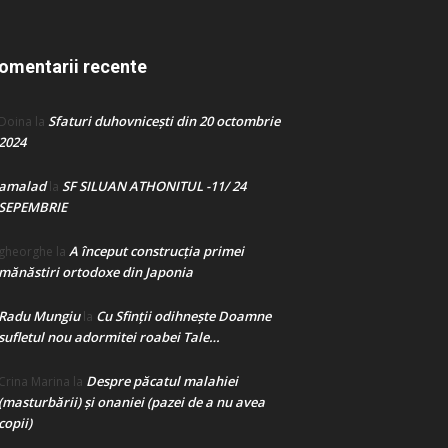
omentarii recente
Sfaturi duhovnicești din 20 octombrie
Doina
la
2024
amalad
SF SILUAN ATHONITUL -11/ 24
la
SEPEMBRIE
A început construcţia primei
gheorghe
la
mănăstiri ortodoxe din Japonia
Radu Mungiu
Cu Sfinții odihnește Doamne
la
sufletul nou adormitei roabei Tale…
Despre păcatul malahiei
Crina Marina
la
(masturbării) şi onaniei (pazei de a nu avea
copii)