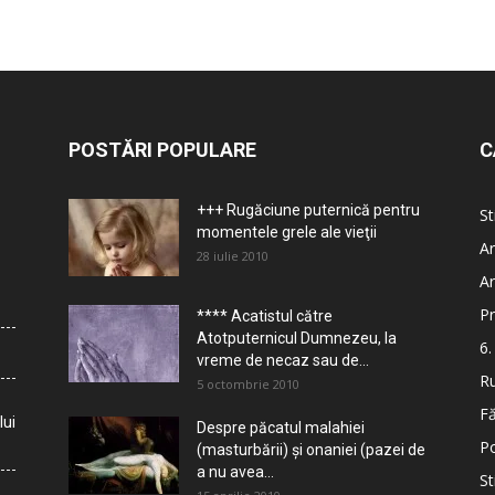
POSTĂRI POPULARE
C
+++ Rugăciune puternică pentru
St
momentele grele ale vieţii
Ar
28 iulie 2010
Ar
Pr
**** Acatistul către
Atotputernicul Dumnezeu, la
6.
vreme de necaz sau de...
Ru
5 octombrie 2010
Fă
lui
Despre păcatul malahiei
Po
(masturbării) şi onaniei (pazei de
a nu avea...
St