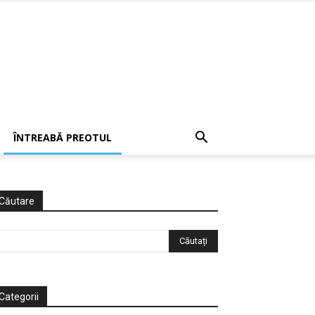
ÎNTREABĂ PREOTUL
Căutare
Categorii