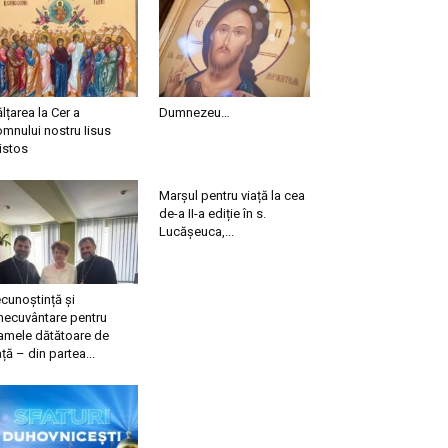
ălțarea la Cer a
Dumnezeu…
mnului nostru Iisus
istos
Marșul pentru viață la cea
de-a II-a ediție în s.
Lucășeuca,...
cunoștință și
necuvântare pentru
mele dătătoare de
ață – din partea...