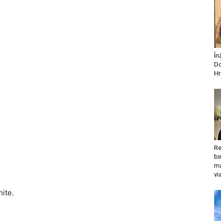
În
Do
Hr
Re
bi
ma
vi
mite.