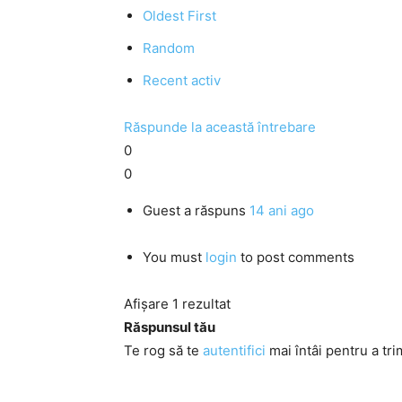
Oldest First
Random
Recent activ
Răspunde la această întrebare
0
0
Guest
a răspuns
14 ani ago
You must
login
to post comments
Afișare 1 rezultat
Răspunsul tău
Te rog să te
autentifici
mai întâi pentru a tri