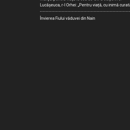
Lucășeuca, r-l Orhei: „Pentru viață, cu inimă curat
Învierea Fiului văduvei din Nain