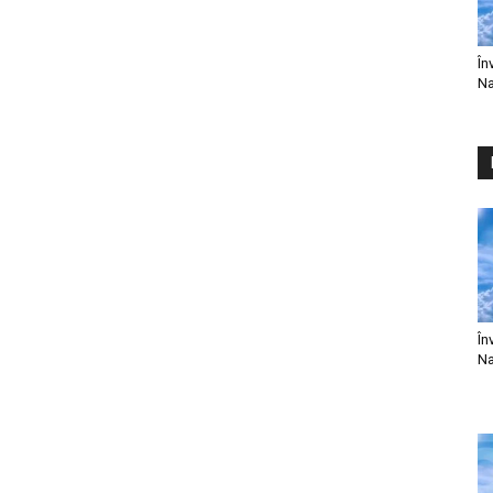
În
Na
În
Na