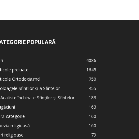
ATEGORIE POPULARĂ
iri
4086
ticole preluate
1645
ticole Ortodoxia.md
750
oloagele Sfinților și a Sfintelor
455
 Acatiste închinate Sfinților și Sfintelor
183
găciuni
163
ră categorie
160
ezia religioasă
160
iri religioase
79