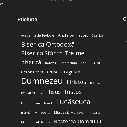
15 aprilie 2010
ă”
C
Etichete
Anul nou
avort
Academia de Teologie
Biserica
Biserica Ortodoxă
Biserica Sfânta Treime
biserică
copil
Botezul
Conferință
Copii
dragoste
Coronavirus
Cruce
Dumnezeu
Hristos
Icoana
Iisus Hristos
Ierusalim
Iisus
Lucășeuca
Ilarion Boian
Israel
mamă
Mitropolia
Mitropolia Moldovei;
moarte
Nașterea Domnului
Mântuitorul Hristos