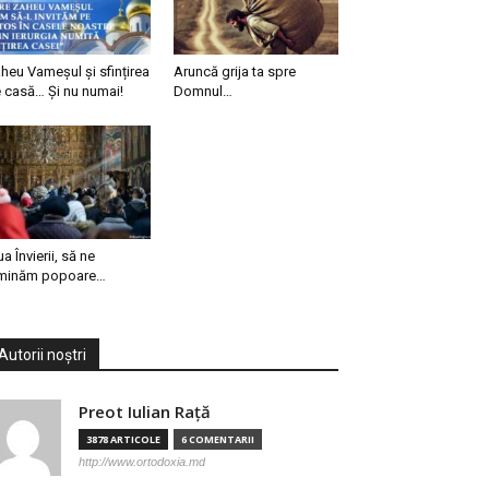
heu Vameșul și sfințirea
Aruncă grija ta spre
 casă… Și nu numai!
Domnul…
ua Învierii, să ne
minăm popoare…
Autorii noștri
Preot Iulian Raţă
3878 ARTICOLE
6 COMENTARII
http://www.ortodoxia.md