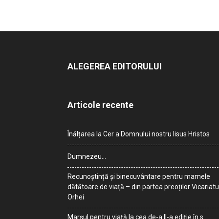
ALEGEREA EDITORULUI
Articole recente
Înălțarea la Cer a Domnului nostru Iisus Hristos
Dumnezeu…
Recunoștință și binecuvântare pentru mamele
dătătoare de viață – din partea preoților Vicariatu
Orhei
Marșul pentru viață la cea de-a II-a ediție în s.