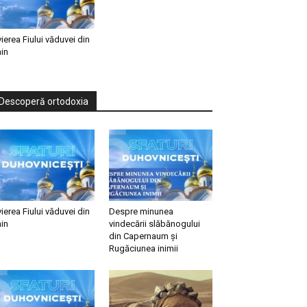
vierea Fiului văduvei din
in
Descoperă ortodoxia
vierea Fiului văduvei din
Despre minunea
in
vindecării slăbănogului
din Capernaum și
Rugăciunea inimii