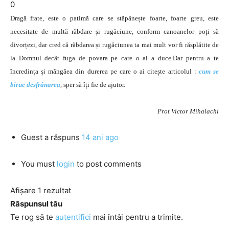
0
Dragă frate, este o patimă care se stăpânește foarte, foarte greu, este
necesitate de multă răbdare și rugăciune, conform canoanelor poți să
divorțezi, dar cred că răbdarea și rugăciunea ta mai mult vor fi răsplătite de
la Domnul decât fuga de povara pe care o ai a duce.Dar pentru a te
încredința și mângâea din durerea pe care o ai citește articolul :
cum se
birue desfrânarea
, sper să îți fie de ajutor.
Prot Victor Mihalachi
Guest
a răspuns
14 ani ago
You must
login
to post comments
Afișare 1 rezultat
Răspunsul tău
Te rog să te
autentifici
mai întâi pentru a trimite.