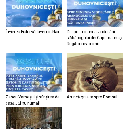
Învierea Fiului văduvei din Nain
Despre minunea vindecării
slăbănogului din Capernaum și
Rugăciunea inimii
Zaheu Vameșul și sfințirea de
Aruncă grija ta spre Domnul…
casă… Și nu numai!