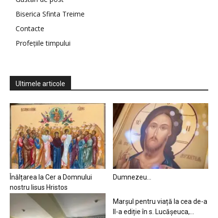
Biserica Sfinta Treime
Contacte
Profețiile timpului
Ultimele articole
Înălțarea la Cer a Domnului
Dumnezeu…
nostru Iisus Hristos
Marșul pentru viață la cea de-a
II-a ediție în s. Lucășeuca,...