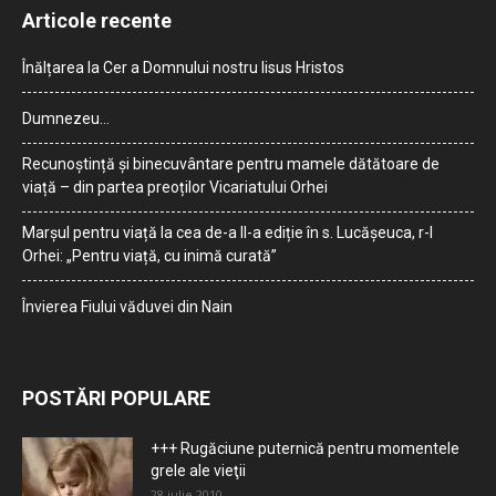
Articole recente
Înălțarea la Cer a Domnului nostru Iisus Hristos
Dumnezeu…
Recunoștință și binecuvântare pentru mamele dătătoare de
viață – din partea preoților Vicariatului Orhei
Marșul pentru viață la cea de-a II-a ediție în s. Lucășeuca, r-l
Orhei: „Pentru viață, cu inimă curată”
Învierea Fiului văduvei din Nain
POSTĂRI POPULARE
+++ Rugăciune puternică pentru momentele
grele ale vieţii
28 iulie 2010