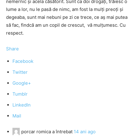
nemernic şi acela căsătorit. Sunt ca doi drogaţi, trăiesc o
lume a lor, nu le pasă de nimc, am fost la mulţi preoţi şi
degeaba, sunt mai nebuni pe zi ce trece, ce aş mai putea
să fac, findcă am un copil de crescut, vă mulţumesc. Cu
respect.
Share
Facebook
Twitter
Google+
Tumblr
LinkedIn
Mail
porcar romica
a întrebat
14 ani ago