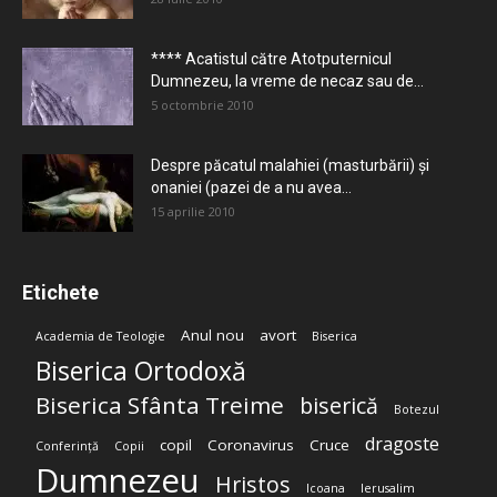
**** Acatistul către Atotputernicul
Dumnezeu, la vreme de necaz sau de...
5 octombrie 2010
Despre păcatul malahiei (masturbării) şi
onaniei (pazei de a nu avea...
15 aprilie 2010
Etichete
Anul nou
avort
Academia de Teologie
Biserica
Biserica Ortodoxă
Biserica Sfânta Treime
biserică
Botezul
dragoste
copil
Coronavirus
Cruce
Conferință
Copii
Dumnezeu
Hristos
Icoana
Ierusalim