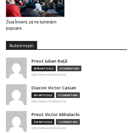
Ziua Învierii, să ne luminăm
popoare…
Autorii noștri
Preot Iulian Raţă
3878 ARTICOLE
6 COMENTARII
http://www.ortodoxia.md
Diacon Victor Casian
581 ARTICOLE
5 COMENTARII
http://www.ortodoxia.md
Preot Victor Mihalachi
210 ARTICOLE
1 COMENTARII
http://www.ortodoxia.md