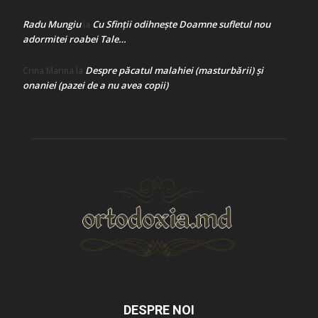
Radu Mungiu
Cu Sfinții odihnește Doamne sufletul nou
la
adormitei roabei Tale…
Despre păcatul malahiei (masturbării) şi
Crina Marina
la
onaniei (pazei de a nu avea copii)
DESPRE NOI