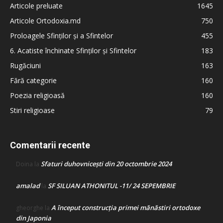
Articole preluate
1645
Articole Ortodoxia.md
750
Proloagele Sfinților și a Sfintelor
455
6. Acatiste închinate Sfinților și Sfintelor
183
Rugăciuni
163
Fără categorie
160
Poezia religioasă
160
Stiri religioase
79
Comentarii recente
Sfaturi duhovnicești din 20 octombrie 2024
Doina
la
amalad
SF SILUAN ATHONITUL -11/ 24 SEPEMBRIE
la
A început construcţia primei mănăstiri ortodoxe
gheorghe
la
din Japonia