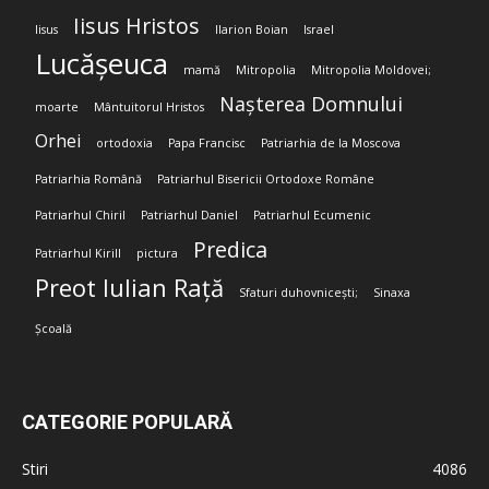
Iisus Hristos
Iisus
Ilarion Boian
Israel
Lucășeuca
mamă
Mitropolia
Mitropolia Moldovei;
Nașterea Domnului
moarte
Mântuitorul Hristos
Orhei
ortodoxia
Papa Francisc
Patriarhia de la Moscova
Patriarhia Română
Patriarhul Bisericii Ortodoxe Române
Patriarhul Chiril
Patriarhul Daniel
Patriarhul Ecumenic
Predica
Patriarhul Kirill
pictura
Preot Iulian Rață
Sfaturi duhovnicești;
Sinaxa
Școală
CATEGORIE POPULARĂ
Stiri
4086