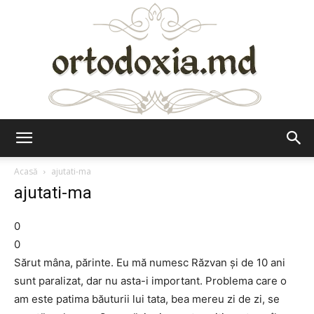
Ortodoxia.md
Acasă
ajutati-ma
ajutati-ma
0
0
Sărut mâna, părinte. Eu mă numesc Răzvan şi de 10 ani
sunt paralizat, dar nu asta-i important. Problema care o
am este patima băuturii lui tata, bea mereu zi de zi, se