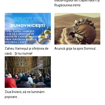
slăbănogului din Capernaum și
Rugăciunea inimii
Zaheu Vameșul și sfințirea de
Aruncă grija ta spre Domnul…
casă… Și nu numai!
Ziua Învierii, să ne luminăm
popoare…