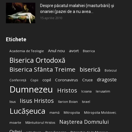
Despre păcatul malahiei (masturbării) şi
onaniei (pazei de a nu avea...
15 aprilie 2010
Etichete
Anul nou
avort
Academia de Teologie
Biserica
Biserica Ortodoxă
Biserica Sfânta Treime
biserică
Botezul
dragoste
copil
Coronavirus
Cruce
Conferință
Copii
Dumnezeu
Hristos
Icoana
Ierusalim
Iisus Hristos
Iisus
Ilarion Boian
Israel
Lucășeuca
mamă
Mitropolia
Mitropolia Moldovei;
Nașterea Domnului
moarte
Mântuitorul Hristos
Orhei