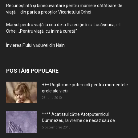
Recunoștință și binecuvântare pentru mamele dătătoare de
viață – din partea preoților Vicariatului Orhei
Marșul pentru viață la cea de-a II-a ediție în s. Lucășeuca, r-l
Orhei: „Pentru viață, cu inimă curată”
Învierea Fiului văduvei din Nain
POSTĂRI POPULARE
+++ Rugăciune puternică pentru momentele
grele ale vieţii
28 iulie 2010
**** Acatistul către Atotputernicul
Dumnezeu, la vreme de necaz sau de...
5 octombrie 2010