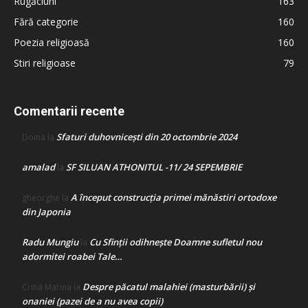
Rugăciuni
163
Fără categorie
160
Poezia religioasă
160
Stiri religioase
79
Comentarii recente
Sfaturi duhovnicești din 20 octombrie 2024
Doina
la
amalad
SF SILUAN ATHONITUL -11/ 24 SEPEMBRIE
la
A început construcţia primei mănăstiri ortodoxe
gheorghe
la
din Japonia
Radu Mungiu
Cu Sfinții odihnește Doamne sufletul nou
la
adormitei roabei Tale…
Despre păcatul malahiei (masturbării) şi
Crina Marina
la
onaniei (pazei de a nu avea copii)