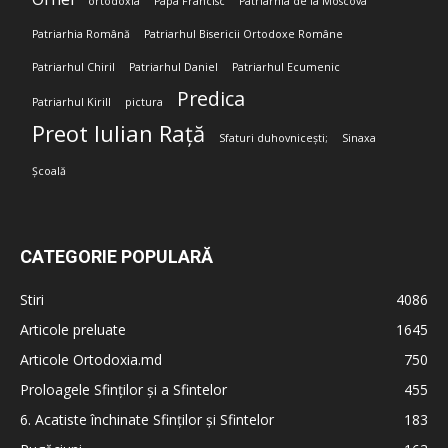
ortodoxia
Papa Francisc
Patriarhia de la Moscova
Patriarhia Română
Patriarhul Bisericii Ortodoxe Române
Patriarhul Chiril
Patriarhul Daniel
Patriarhul Ecumenic
Predica
Patriarhul Kirill
pictura
Preot Iulian Rață
Sfaturi duhovnicești;
Sinaxa
Școală
CATEGORIE POPULARĂ
Stiri
4086
Articole preluate
1645
Articole Ortodoxia.md
750
Proloagele Sfinților și a Sfintelor
455
6. Acatiste închinate Sfinților și Sfintelor
183