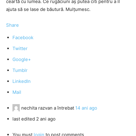
ceartă cu lumea. Ce rugăciuni aş putea citi pentru a îl
ajuta să se lase de băutură. Mulţumesc.
Share
Facebook
Twitter
Google+
Tumblr
LinkedIn
Mail
nechita razvan
a întrebat
14 ani ago
last edited 2 ani ago
You must
login
to post comments