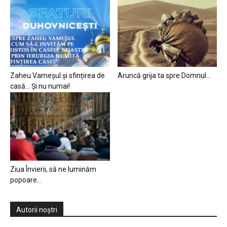
Zaheu Vameșul și sfințirea de
Aruncă grija ta spre Domnul…
casă… Și nu numai!
Ziua Învierii, să ne luminăm
popoare…
Autorii noștri