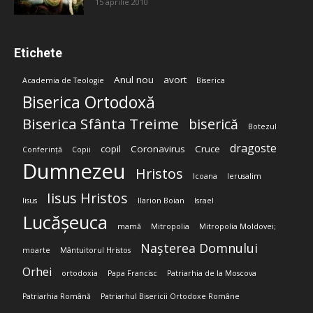
15 aprilie 2010
Etichete
Anul nou
avort
Academia de Teologie
Biserica
Biserica Ortodoxă
Biserica Sfânta Treime
biserică
Botezul
dragoste
copil
Coronavirus
Cruce
Conferință
Copii
Dumnezeu
Hristos
Icoana
Ierusalim
Iisus Hristos
Iisus
Ilarion Boian
Israel
Lucășeuca
mamă
Mitropolia
Mitropolia Moldovei;
Nașterea Domnului
moarte
Mântuitorul Hristos
Orhei
ortodoxia
Papa Francisc
Patriarhia de la Moscova
Patriarhia Română
Patriarhul Bisericii Ortodoxe Române