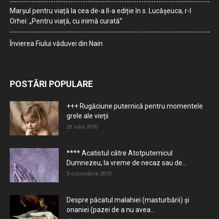
Marșul pentru viață la cea de-a II-a ediție în s. Lucășeuca, r-l
Orhei: „Pentru viață, cu inimă curată”
Învierea Fiului văduvei din Nain
POSTĂRI POPULARE
+++ Rugăciune puternică pentru momentele
grele ale vieţii
28 iulie 2010
**** Acatistul către Atotputernicul
Dumnezeu, la vreme de necaz sau de...
5 octombrie 2010
Despre păcatul malahiei (masturbării) şi
onaniei (pazei de a nu avea...