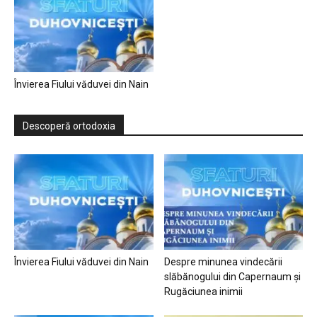
Învierea Fiului văduvei din Nain
Descoperă ortodoxia
Învierea Fiului văduvei din Nain
Despre minunea vindecării
slăbănogului din Capernaum și
Rugăciunea inimii