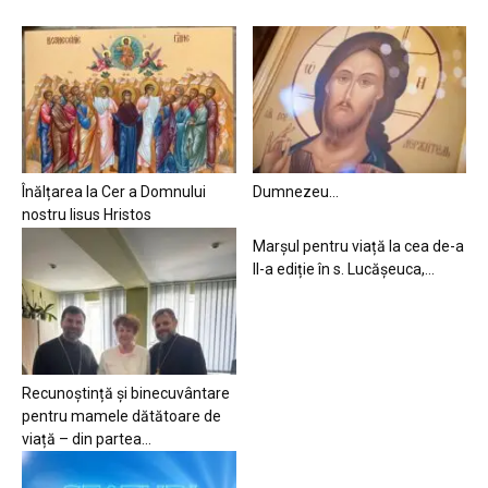
Înălțarea la Cer a Domnului
Dumnezeu…
nostru Iisus Hristos
Marșul pentru viață la cea de-a
II-a ediție în s. Lucășeuca,...
Recunoștință și binecuvântare
pentru mamele dătătoare de
viață – din partea...