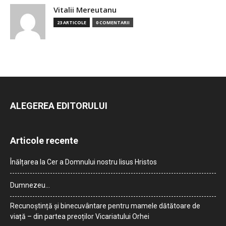
Vitalii Mereutanu
23 ARTICOLE
0 COMENTARII
ALEGEREA EDITORULUI
Articole recente
Înălțarea la Cer a Domnului nostru Iisus Hristos
Dumnezeu…
Recunoștință și binecuvântare pentru mamele dătătoare de
viață – din partea preoților Vicariatului Orhei