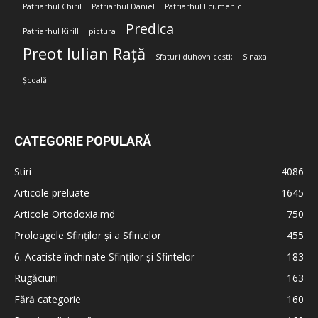
Patriarhul Chiril
Patriarhul Daniel
Patriarhul Ecumenic
Predica
Patriarhul Kirill
pictura
Preot Iulian Rață
Sfaturi duhovnicești;
Sinaxa
Școală
CATEGORIE POPULARĂ
Stiri
4086
Articole preluate
1645
Articole Ortodoxia.md
750
Proloagele Sfinților și a Sfintelor
455
6. Acatiste închinate Sfinților și Sfintelor
183
Rugăciuni
163
Fără categorie
160