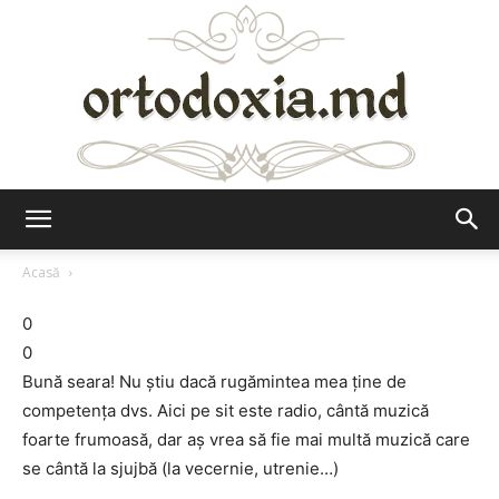
Ortodoxia.md
Acasă
0
0
Bună seara! Nu ştiu dacă rugămintea mea ţine de
competenţa dvs. Aici pe sit este radio, cântă muzică
foarte frumoasă, dar aş vrea să fie mai multă muzică care
se cântă la sjujbă (la vecernie, utrenie…)