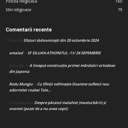
Poezia religioasă
160
Stiri religioase
79
Comentarii recente
Sfaturi duhovnicești din 20 octombrie 2024
Doina
la
amalad
SF SILUAN ATHONITUL -11/ 24 SEPEMBRIE
la
A început construcţia primei mănăstiri ortodoxe
gheorghe
la
din Japonia
Radu Mungiu
Cu Sfinții odihnește Doamne sufletul nou
la
adormitei roabei Tale…
Despre păcatul malahiei (masturbării) şi
Crina Marina
la
onaniei (pazei de a nu avea copii)