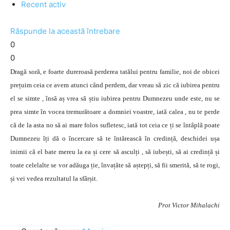
Recent activ
Răspunde la această întrebare
0
0
Dragă soră, e foarte dureroasă perderea tatălui pentru familie, noi de obicei
prețuim ceia ce avem atunci când perdem, dar vreau să zic că iubirea pentru
el se simte , însă aș vrea să știu iubirea pentru Dumnezeu unde este, nu se
prea simte în vocea tremurătoare a domniei voastre, iată calea , nu te perde
că de la asta no să ai mare folos sufletesc, iată tot ceia ce ți se întâplă poate
Dumnezeu îți dă o încercare să te întărească în credință, deschidei ușa
inimii că el bate mereu la ea și cere să asculți , să iubești, să ai credință și
toate celelalte se vor adăuga ție, învațăte să aștepți, să fii smerită, să te rogi,
și vei vedea rezultatul la sfârșit.
Prot Victor Mihalachi