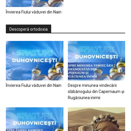
Învierea Fiului văduvei din Nain
Descoperă ortodoxia
Învierea Fiului văduvei din Nain
Despre minunea vindecării
slăbănogului din Capernaum și
Rugăciunea inimii