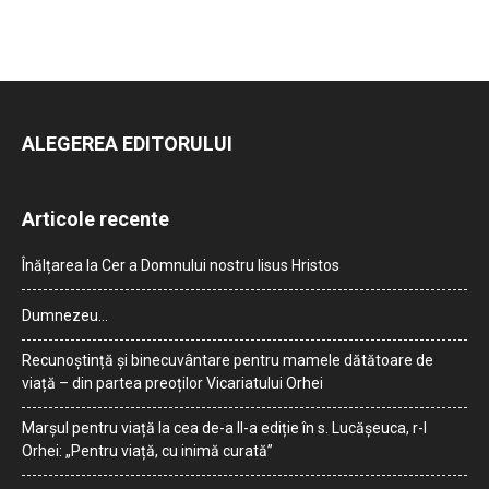
ALEGEREA EDITORULUI
Articole recente
Înălțarea la Cer a Domnului nostru Iisus Hristos
Dumnezeu…
Recunoștință și binecuvântare pentru mamele dătătoare de
viață – din partea preoților Vicariatului Orhei
Marșul pentru viață la cea de-a II-a ediție în s. Lucășeuca, r-l
Orhei: „Pentru viață, cu inimă curată”