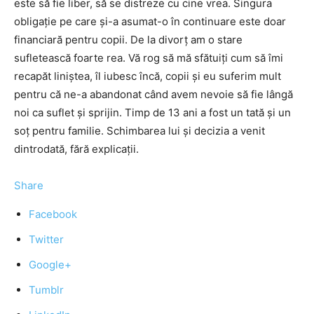
este să fie liber, să se distreze cu cine vrea. Singura
obligaţie pe care şi-a asumat-o în continuare este doar
financiară pentru copii. De la divorţ am o stare
sufletească foarte rea. Vă rog să mă sfătuiţi cum să îmi
recapăt liniştea, îl iubesc încă, copii şi eu suferim mult
pentru că ne-a abandonat când avem nevoie să fie lângă
noi ca suflet şi sprijin. Timp de 13 ani a fost un tată şi un
soţ pentru familie. Schimbarea lui şi decizia a venit
dintrodată, fără explicaţii.
Share
Facebook
Twitter
Google+
Tumblr