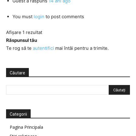
Guest
a răspuns
14 ani ago
You must
login
to post comments
Afișare 1 rezultat
Răspunsul tău
Te rog să te
autentifici
mai întâi pentru a trimite.
Căutare
Categorii
Pagina Principala