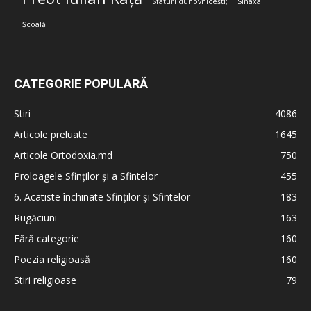
Sfaturi duhovnicești;
Sinaxa
Școală
CATEGORIE POPULARĂ
Stiri
4086
Articole preluate
1645
Articole Ortodoxia.md
750
Proloagele Sfinților și a Sfintelor
455
6. Acatiste închinate Sfinților și Sfintelor
183
Rugăciuni
163
Fără categorie
160
Poezia religioasă
160
Stiri religioase
79