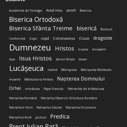
Anul nou
avort
Academia de Teologie
Biserica
Biserica Ortodoxă
Biserica Sfânta Treime
biserică
Botezul
dragoste
copil
Coronavirus
Cruce
Conferință
Copii
Dumnezeu
Hristos
Icoana
Ierusalim
Iisus Hristos
Iisus
Ilarion Boian
Israel
Lucășeuca
mamă
Mitropolia
Mitropolia Moldovei;
Nașterea Domnului
moarte
Mântuitorul Hristos
Orhei
ortodoxia
Papa Francisc
Patriarhia de la Moscova
Patriarhia Română
Patriarhul Bisericii Ortodoxe Române
Patriarhul Chiril
Patriarhul Daniel
Patriarhul Ecumenic
Predica
Patriarhul Kirill
pictura
Preot Iulian Rață