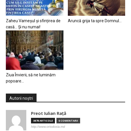
Zaheu Vameșul și sfințirea de
Aruncă grija ta spre Domnul…
casă… Și nu numai!
Ziua Învierii, să ne luminăm
popoare…
Autorii noștri
Preot Iulian Raţă
3878 ARTICOLE
6 COMENTARII
http://www.ortodoxia.md