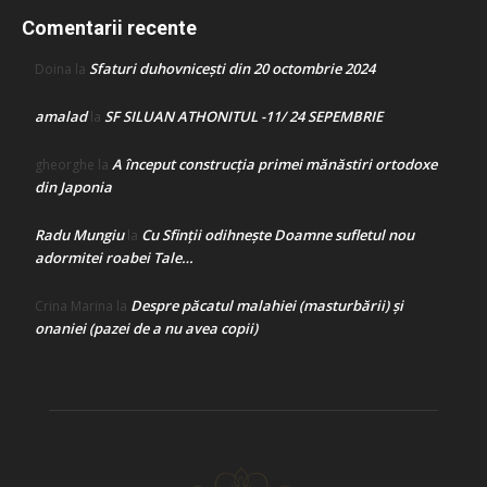
Comentarii recente
Sfaturi duhovnicești din 20 octombrie 2024
Doina
la
amalad
SF SILUAN ATHONITUL -11/ 24 SEPEMBRIE
la
A început construcţia primei mănăstiri ortodoxe
gheorghe
la
din Japonia
Radu Mungiu
Cu Sfinții odihnește Doamne sufletul nou
la
adormitei roabei Tale…
Despre păcatul malahiei (masturbării) şi
Crina Marina
la
onaniei (pazei de a nu avea copii)