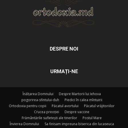
DESPRE NOI
URMAȚI-NE
Înălțarea Domnului
Despre Martorii lui Iehova
pogorirea-sfintului-duh
Piedici în calea mîntuirii
Ortodoxia pentru copii
Păcatul avortului
Păcatul vrăjitoriilor
Crucea preoției
Despre vaccine
Frământările sufletești ale tinerilor
Postul Mare
Învierea Domnului
Sa finisam impreuna biserica din lucaseuca