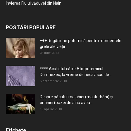
Învierea Fiului văduvei din Nain
POSTĂRI POPULARE
+++ Rugăciune puternică pentru momentele
grele ale vieţii
28 iulie 2010
**** Acatistul către Atotputernicul
Dumnezeu, la vreme de necaz sau de...
5 octombrie 2010
Despre păcatul malahiei (masturbării) şi
onaniei (pazei de a nu avea...
15 aprilie 2010
Etichete