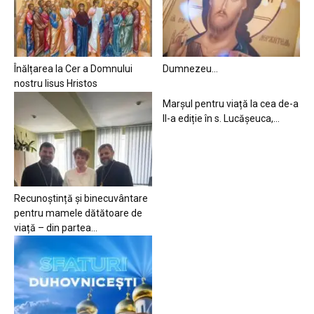
Înălțarea la Cer a Domnului
Dumnezeu…
nostru Iisus Hristos
Marșul pentru viață la cea de-a
II-a ediție în s. Lucășeuca,...
Recunoștință și binecuvântare
pentru mamele dătătoare de
viață – din partea...