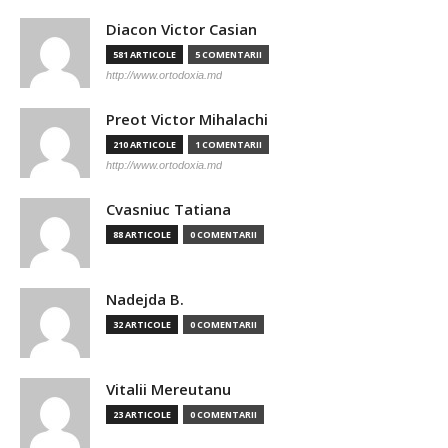
Diacon Victor Casian
581 ARTICOLE
5 COMENTARII
http://www.ortodoxia.md
Preot Victor Mihalachi
210 ARTICOLE
1 COMENTARII
http://www.ortodoxia.md
Cvasniuc Tatiana
88 ARTICOLE
0 COMENTARII
Nadejda B.
32 ARTICOLE
0 COMENTARII
Vitalii Mereutanu
23 ARTICOLE
0 COMENTARII