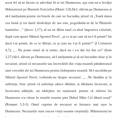
acest fel să ne facem cu adevărat fii ai lui Dumnezeu, așa cum ne-a învățat
Mântuitorul pe Muntele Fericirilor (Matei 5,9).Să-L slăvim pe Dumnezeu și
să-I mulțumim pentru tot binele de care ne bucurăm, știind că „Toată darea
cea bună și tot darul desăvârșit de sus este, pogorându-se de la Părintele
luminilor…” (Iacov 1,17); să nu ne fălim unul cu altul împotriva celuilalt,
după cum spune Sfântul Apostol Pavel: „și ce ai pe care să nu-l fi primit? Iar
dacă l-ai primit, de ce te fălești, ca și cum nu l-ai fi primit?” (I Corinteni
4,7); „…Nu poate omul să ia nimic, dacă nu i s-a dat lui din cer” (Ioan
3,27).Să-L slăvim pe Dumnezeu, să-I mulțumim și să ne bucurăm chiar și în
necazuri, știind că necazurile sau încercările din viața noastră pământească
sunt cercetări ale lui Dumnezeu pentru îndreptarea noastră. Să-l ascultăm pe
Sfântul Apostol Pavel, vorbindu-ne despre necazuri: „…Ne lăudăm și în
suferințe, bine știind că suferința aduce răbdare, și răbdarea încercare, și
încercarea nădejde, iar nădejdea nu rușinează, pentru că iubirea lui
Dumnezeu s-a vărsat în inimile noastre prin Duhul Sfânt Cel dăruit nouă”
(Romani 5,3-5). Omul cuprins de necazuri se întoarce mai ușor la
Dumnezeu. Necazurile sunt crucea vieții noastre creștine[ti. Mântuitorul ne