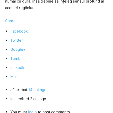
numai cu gura, însă trebuie să înţeleg sensul profund al
acestei rugăciuni.
Share
Facebook
Twitter
Google+
Tumblr
LinkedIn
Mail
a întrebat
14 ani ago
last edited 2 ani ago
You must
login
to post comments