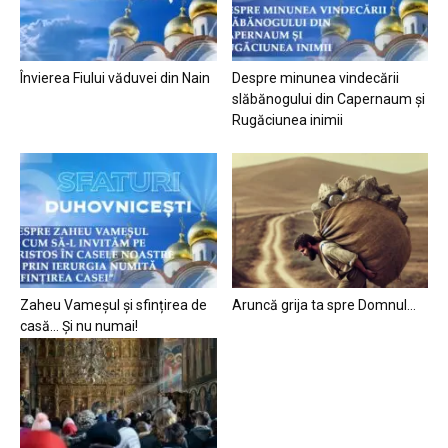
Învierea Fiului văduvei din Nain
Despre minunea vindecării
slăbănogului din Capernaum și
Rugăciunea inimii
Zaheu Vameșul și sfințirea de
Aruncă grija ta spre Domnul…
casă… Și nu numai!