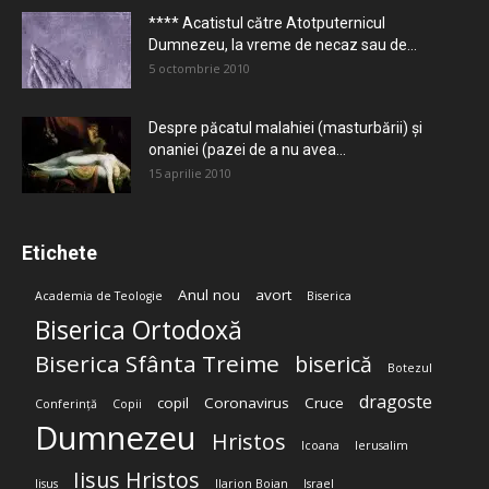
**** Acatistul către Atotputernicul
Dumnezeu, la vreme de necaz sau de...
5 octombrie 2010
Despre păcatul malahiei (masturbării) şi
onaniei (pazei de a nu avea...
15 aprilie 2010
Etichete
Anul nou
avort
Academia de Teologie
Biserica
Biserica Ortodoxă
Biserica Sfânta Treime
biserică
Botezul
dragoste
copil
Coronavirus
Cruce
Conferință
Copii
Dumnezeu
Hristos
Icoana
Ierusalim
Iisus Hristos
Iisus
Ilarion Boian
Israel