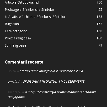
Articole Ortodoxia.md
750
Proloagele Sfinților și a Sfintelor
455
6. Acatiste închinate Sfinților și Sfintelor
183
Rugăciuni
163
Fără categorie
160
Poezia religioasă
160
Stiri religioase
79
Comentarii recente
Sfaturi duhovnicești din 20 octombrie 2024
Doina
la
amalad
SF SILUAN ATHONITUL -11/ 24 SEPEMBRIE
la
A început construcţia primei mănăstiri ortodoxe
gheorghe
la
din Japonia