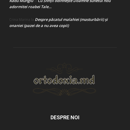
Radu Mungiu
Cu Sfinții odihnește Doamne sufletul nou
la
adormitei roabei Tale…
Despre păcatul malahiei (masturbării) şi
Crina Marina
la
onaniei (pazei de a nu avea copii)
DESPRE NOI