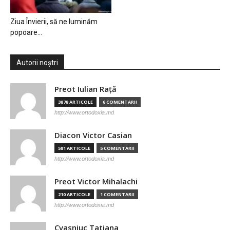
Ziua Învierii, să ne luminăm
popoare…
Autorii noștri
Preot Iulian Raţă
3878 ARTICOLE
6 COMENTARII
http://www.ortodoxia.md
Diacon Victor Casian
581 ARTICOLE
5 COMENTARII
http://www.ortodoxia.md
Preot Victor Mihalachi
210 ARTICOLE
1 COMENTARII
http://www.ortodoxia.md
Cvasniuc Tatiana