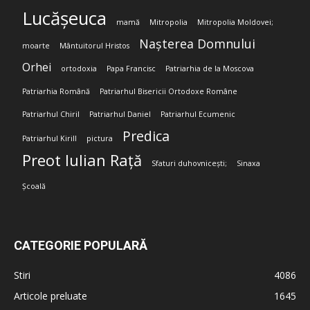
Lucășeuca
mamă
Mitropolia
Mitropolia Moldovei;
Nașterea Domnului
moarte
Mântuitorul Hristos
Orhei
ortodoxia
Papa Francisc
Patriarhia de la Moscova
Patriarhia Română
Patriarhul Bisericii Ortodoxe Române
Patriarhul Chiril
Patriarhul Daniel
Patriarhul Ecumenic
Predica
Patriarhul Kirill
pictura
Preot Iulian Rață
Sfaturi duhovnicești;
Sinaxa
Școală
CATEGORIE POPULARĂ
Stiri
4086
Articole preluate
1645