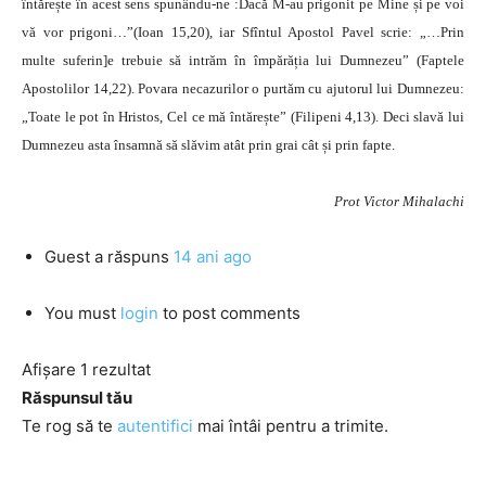
întărește în acest sens spunându-ne :Dacă M-au prigonit pe Mine și pe voi
vă vor prigoni…”(Ioan 15,20), iar Sfîntul Apostol Pavel scrie: „…Prin
multe suferin]e trebuie să intrăm în împărăția lui Dumnezeu” (Faptele
Apostolilor 14,22). Povara necazurilor o purtăm cu ajutorul lui Dumnezeu:
„Toate le pot în Hristos, Cel ce mă întărește” (Filipeni 4,13). Deci slavă lui
Dumnezeu asta însamnă să slăvim atât prin grai cât și prin fapte.
Prot Victor Mihalachi
Guest
a răspuns
14 ani ago
You must
login
to post comments
Afișare 1 rezultat
Răspunsul tău
Te rog să te
autentifici
mai întâi pentru a trimite.