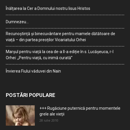
Înălțarea la Cer a Domnului nostru Iisus Hristos
Dumnezeu…
Recunoștință și binecuvântare pentru mamele dătătoare de
viață – din partea preoților Vicariatului Orhei
Marșul pentru viață la cea de-a II-a ediție în s. Lucășeuca, r-l
Orhei: „Pentru viață, cu inimă curată”
Învierea Fiului văduvei din Nain
POSTĂRI POPULARE
+++ Rugăciune puternică pentru momentele
grele ale vieţii
28 iulie 2010