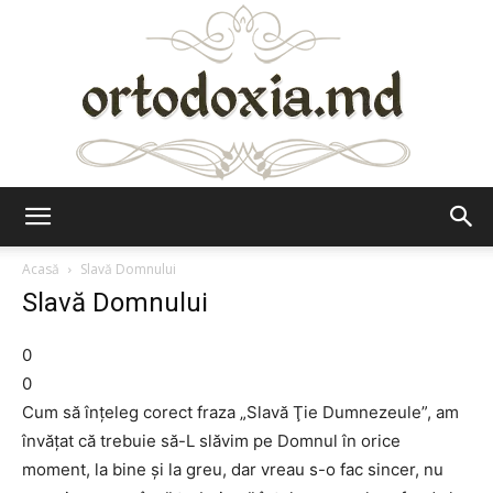
Ortodoxia.md
Acasă
Slavă Domnului
Slavă Domnului
0
0
Cum să înţeleg corect fraza „Slavă Ţie Dumnezeule”, am
învăţat că trebuie să-L slăvim pe Domnul în orice
moment, la bine şi la greu, dar vreau s-o fac sincer, nu