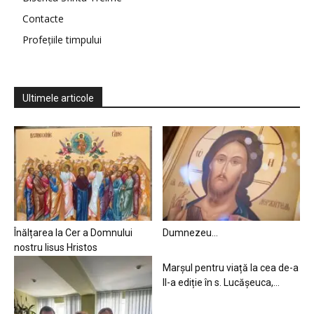
Contacte
Profețiile timpului
Ultimele articole
Înălțarea la Cer a Domnului
Dumnezeu…
nostru Iisus Hristos
Marșul pentru viață la cea de-a
II-a ediție în s. Lucășeuca,...