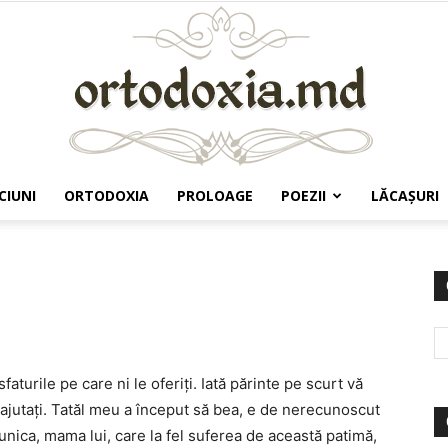
CIUNI
ORTODOXIA
PROLOAGE
POEZII
LĂCAŞURI
Ortodoxia.md
turile pe care ni le oferiţi. Iată părinte pe scurt vă
ajutaţi. Tatăl meu a început să bea, e de nerecunoscut
unica, mama lui, care la fel suferea de această patimă,