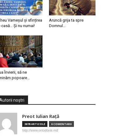
heu Vameșul și sfințirea
Aruncă grija ta spre
 casă… Și nu numai!
Domnul…
ua Învierii, să ne
minăm popoare…
Autorii noștri
Preot Iulian Raţă
3878 ARTICOLE
6 COMENTARII
http://www.ortodoxia.md