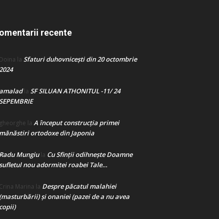
omentarii recente
Sfaturi duhovnicești din 20 octombrie
Doina
la
2024
amalad
SF SILUAN ATHONITUL -11/ 24
la
SEPEMBRIE
A început construcţia primei
gheorghe
la
mănăstiri ortodoxe din Japonia
Radu Mungiu
Cu Sfinții odihnește Doamne
la
sufletul nou adormitei roabei Tale…
Despre păcatul malahiei
Crina Marina
la
(masturbării) şi onaniei (pazei de a nu avea
copii)