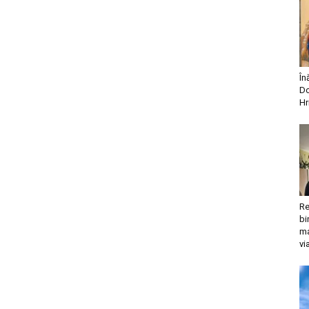
În
Do
Hr
Re
bi
ma
vi