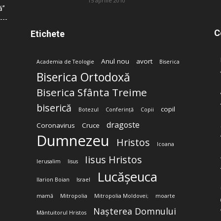
15 aprilie 2010
ă”
C
Etichete
Anul nou
avort
Academia de Teologie
Biserica
Biserica Ortodoxă
Biserica Sfânta Treime
biserică
copil
Botezul
Conferință
Copii
dragoste
Coronavirus
Cruce
Dumnezeu
Hristos
Icoana
Iisus Hristos
Ierusalim
Iisus
Lucășeuca
Ilarion Boian
Israel
mamă
Mitropolia
Mitropolia Moldovei;
moarte
Nașterea Domnului
Mântuitorul Hristos