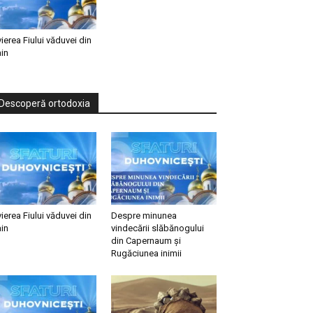
vierea Fiului văduvei din
in
Descoperă ortodoxia
vierea Fiului văduvei din
Despre minunea
in
vindecării slăbănogului
din Capernaum și
Rugăciunea inimii