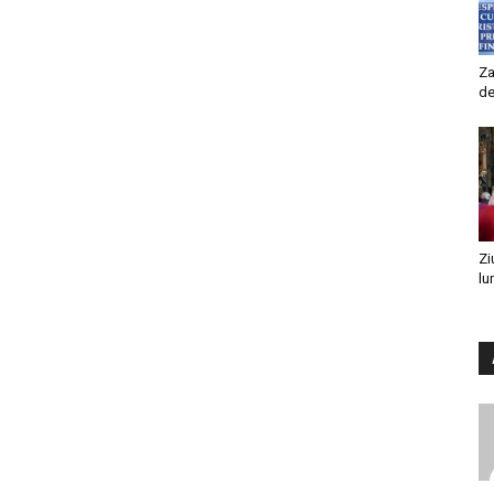
Za
de
Zi
lu