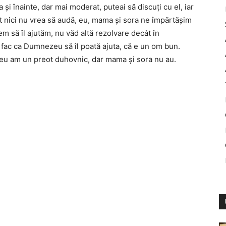
 şi înainte, dar mai moderat, puteai să discuţi cu el, iar
 nici nu vrea să audă, eu, mama şi sora ne împărtăşim
em să îl ajutăm, nu văd altă rezolvare decât în
fac ca Dumnezeu să îl poată ajuta, că e un om bun.
 eu am un preot duhovnic, dar mama şi sora nu au.