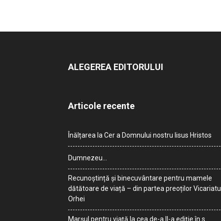
ALEGEREA EDITORULUI
Articole recente
Înălțarea la Cer a Domnului nostru Iisus Hristos
Dumnezeu…
Recunoștință și binecuvântare pentru mamele
dătătoare de viață – din partea preoților Vicariatu
Orhei
Marșul pentru viață la cea de-a II-a ediție în s.