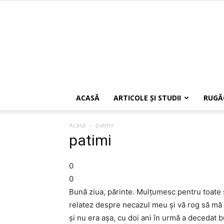
ACASĂ
ARTICOLE ŞI STUDII
RUGĂ
Acasă
patimi
patimi
0
0
Bună ziua, părinte. Mulţumesc pentru toate sfa
relatez despre necazul meu şi vă rog să mă 
şi nu era aşa, cu doi ani în urmă a decedat b