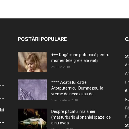
POSTĂRI POPULARE
C
+++ Rugăciune puternică pentru
St
momentele grele ale vieţii
Ar
28 iulie 2010
Ar
Pr
**** Acatistul către
Atotputernicul Dumnezeu, la
6.
vreme de necaz sau de...
Ru
5 octombrie 2010
Fă
lui
Despre păcatul malahiei
Po
(masturbării) şi onaniei (pazei de
a nu avea...
St