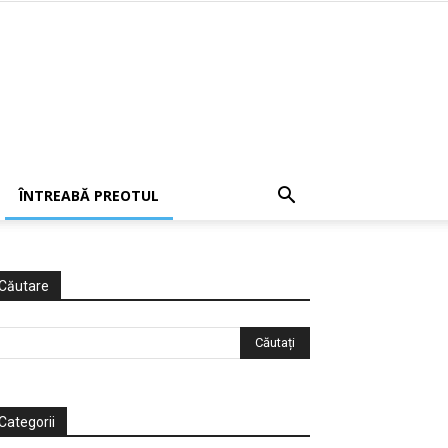
ÎNTREABĂ PREOTUL
Căutare
Categorii