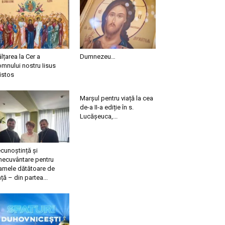
ălțarea la Cer a
Dumnezeu…
mnului nostru Iisus
istos
Marșul pentru viață la cea
de-a II-a ediție în s.
Lucășeuca,...
cunoștință și
necuvântare pentru
mele dătătoare de
ață – din partea...