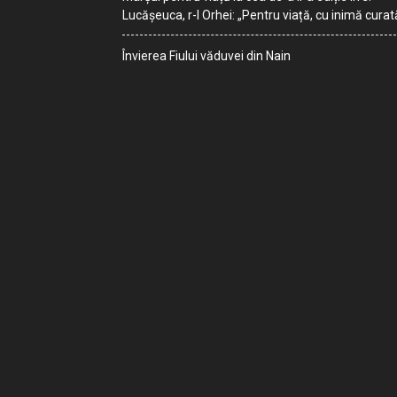
Lucășeuca, r-l Orhei: „Pentru viață, cu inimă curat
Învierea Fiului văduvei din Nain