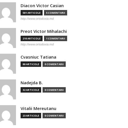
Diacon Victor Casian
581 ARTICOLE
5 COMENTARII
http://www.ortodoxia.md
Preot Victor Mihalachi
210 ARTICOLE
1 COMENTARII
http://www.ortodoxia.md
Cvasniuc Tatiana
88 ARTICOLE
0 COMENTARII
Nadejda B.
32 ARTICOLE
0 COMENTARII
Vitalii Mereutanu
23 ARTICOLE
0 COMENTARII