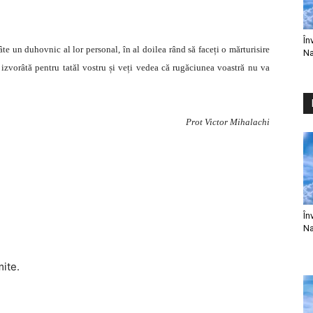
În
te un duhovnic al lor personal, în al doilea rând să faceți o mărturisire
Na
 izvorâtă pentru tatăl vostru și veți vedea că rugăciunea voastră nu va
Prot Victor Mihalachi
În
Na
mite.