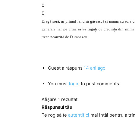
0
0
Dragă soră, în primul rând să găsească și mama cu sora câ
generală, iar pe urmă să vă rugați cu credință din inimă
trece neauzită de Dumnezeu.
Guest
a răspuns
14 ani ago
You must
login
to post comments
Afișare 1 rezultat
Răspunsul tău
Te rog să te
autentifici
mai întâi pentru a tri