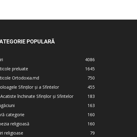
ATEGORIE POPULARĂ
iri
4086
ticole preluate
1645
ticole Ortodoxia.md
750
oloagele Sfinților și a Sfintelor
455
 Acatiste închinate Sfinților și Sfintelor
183
găciuni
163
ră categorie
160
ezia religioasă
160
iri religioase
79