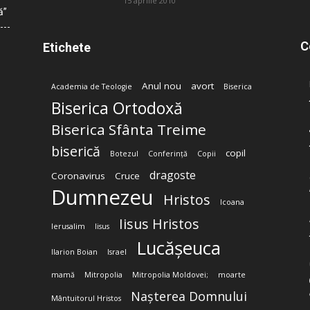
15 aprilie 2010
ă”
C
Etichete
Anul nou
avort
Academia de Teologie
Biserica
Biserica Ortodoxă
Biserica Sfânta Treime
biserică
copil
Botezul
Conferință
Copii
dragoste
Coronavirus
Cruce
Dumnezeu
Hristos
Icoana
Iisus Hristos
Ierusalim
Iisus
Lucășeuca
Ilarion Boian
Israel
mamă
Mitropolia
Mitropolia Moldovei;
moarte
Nașterea Domnului
Mântuitorul Hristos