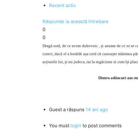
Recent activ
Răspunde la această întrebare
0
0
Dragă soră, de ce avem duhovnic , și anume de ce ni se ce
corect, dacă el a hotărât așa cred că cunoaște mărimea păca
acțiunile lui, și nu judeca, iar la rugăciune zi cum își pl
Dintru adâncuri am stri
Guest
a răspuns
14 ani ago
You must
login
to post comments