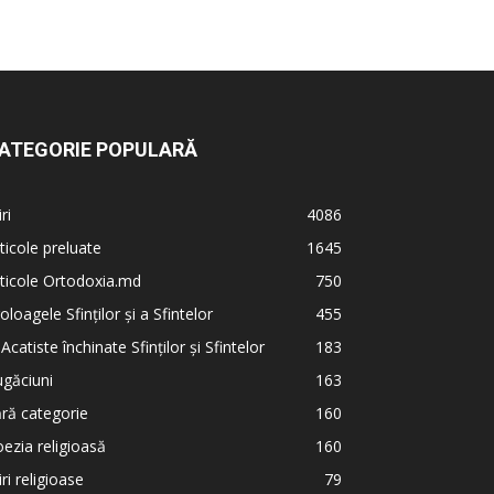
ATEGORIE POPULARĂ
iri
4086
ticole preluate
1645
ticole Ortodoxia.md
750
oloagele Sfinților și a Sfintelor
455
 Acatiste închinate Sfinților și Sfintelor
183
găciuni
163
ră categorie
160
ezia religioasă
160
iri religioase
79