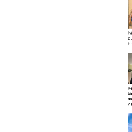
În
Do
Hr
Re
bi
ma
vi