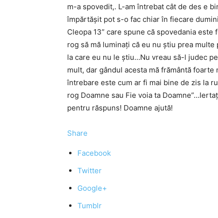
m-a spovedit,. L-am întrebat cât de des e bi
împărtăşit pot s-o fac chiar în fiecare dumi
Cleopa 13” care spune că spovedania este fo
rog să mă luminaţi că eu nu ştiu prea multe
la care eu nu le ştiu…Nu vreau să-l judec p
mult, dar gândul acesta mă frământă foarte 
întrebare este cum ar fi mai bine de zis la 
rog Doamne sau Fie voia ta Doamne”…Iertaţ
pentru răspuns! Doamne ajută!
Share
Facebook
Twitter
Google+
Tumblr