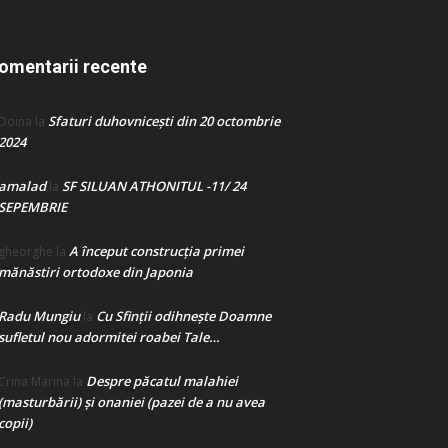
omentarii recente
Sfaturi duhovnicești din 20 octombrie
Doina
la
2024
amalad
SF SILUAN ATHONITUL -11/ 24
la
SEPEMBRIE
A început construcţia primei
gheorghe
la
mănăstiri ortodoxe din Japonia
Radu Mungiu
Cu Sfinții odihnește Doamne
la
sufletul nou adormitei roabei Tale…
Despre păcatul malahiei
Crina Marina
la
(masturbării) şi onaniei (pazei de a nu avea
copii)