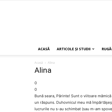
ACASĂ
ARTICOLE ŞI STUDII
RUGĂ
Acasă
Alina
Alina
0
0
Bună seara, Părinte! Sunt o viitoare mămică 
un răspuns. Duhovnicul meu mă împărtăşeşte
lucrurile nu s-au schimbat (sau m-am spoved