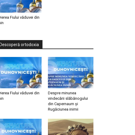
vierea Fiului văduvei din
in
Descoperă ortodoxia
vierea Fiului văduvei din
Despre minunea
in
vindecării slăbănogului
din Capernaum și
Rugăciunea inimii