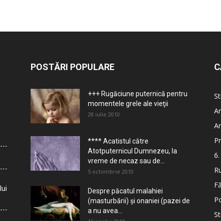
POSTĂRI POPULARE
C
+++ Rugăciune puternică pentru
St
momentele grele ale vieţii
Ar
28 iulie 2010
Ar
Pr
**** Acatistul către
Atotputernicul Dumnezeu, la
6.
vreme de necaz sau de...
Ru
5 octombrie 2010
Fă
lui
Despre păcatul malahiei
Po
(masturbării) şi onaniei (pazei de
a nu avea...
St