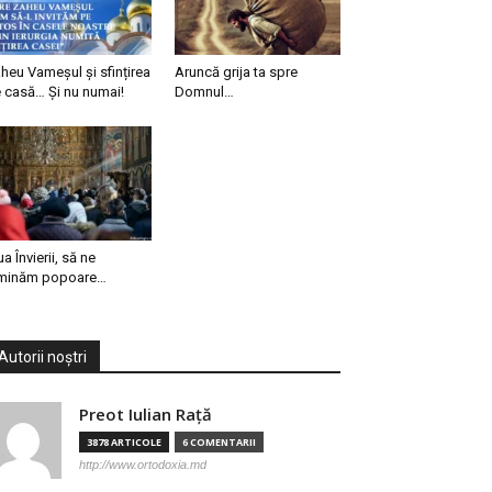
heu Vameșul și sfințirea
Aruncă grija ta spre
 casă… Și nu numai!
Domnul…
ua Învierii, să ne
minăm popoare…
Autorii noștri
Preot Iulian Raţă
3878 ARTICOLE
6 COMENTARII
http://www.ortodoxia.md