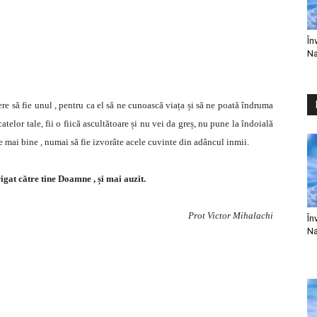
În
Na
re să fie unul , pentru ca el să ne cunoască viața și să ne poată îndruma
telor tale, fii o fiică ascultătoare și nu vei da greș, nu pune la îndoială
ace mai bine , numai să fie izvorâte acele cuvinte din adâncul inmii.
gat către tine Doamne , și mai auzit.
Prot Victor Mihalachi
În
Na