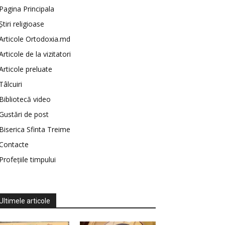
Pagina Principala
Știri religioase
Articole Ortodoxia.md
Articole de la vizitatori
Articole preluate
Tâlcuiri
Bibliotecă video
Gustări de post
Biserica Sfinta Treime
Contacte
Profețiile timpului
Ultimele articole