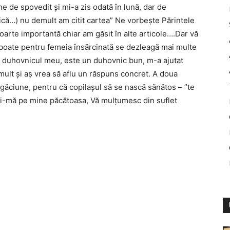
ne de spovedit şi mi-a zis odată în lună, dar de
nică…) nu demult am citit cartea” Ne vorbeşte Părintele
arte importantă chiar am găsit în alte articole….Dar vă
 poate pentru femeia însărcinată se dezleagă mai multe
e duhovnicul meu, este un duhovnic bun, m-a ajutat
mult şi aş vrea să aflu un răspuns concret. A doua
rugăciune, pentru că copilaşul să se nască sănătos – ”te
i-mă pe mine păcătoasa, Vă mulţumesc din suflet