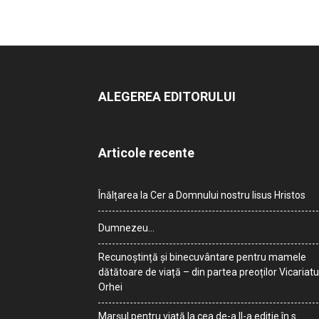
ALEGEREA EDITORULUI
Articole recente
Înălțarea la Cer a Domnului nostru Iisus Hristos
Dumnezeu…
Recunoștință și binecuvântare pentru mamele
dătătoare de viață – din partea preoților Vicariatu
Orhei
Marșul pentru viață la cea de-a II-a ediție în s.