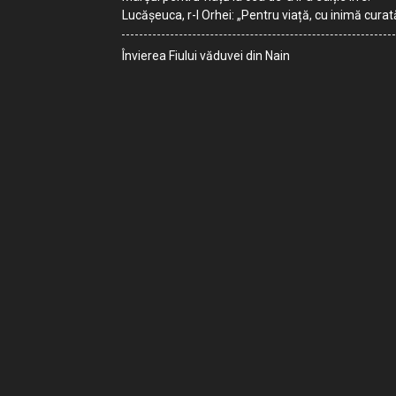
Lucășeuca, r-l Orhei: „Pentru viață, cu inimă curat
Învierea Fiului văduvei din Nain