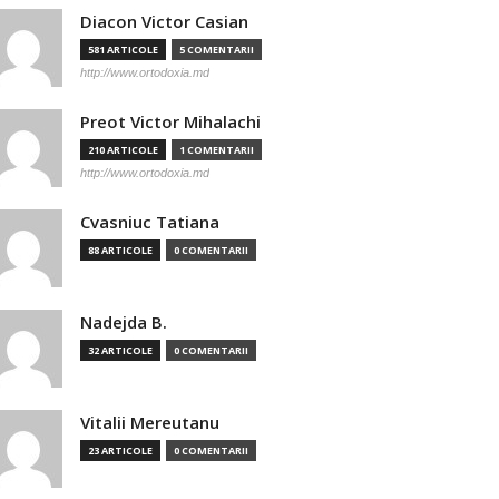
Diacon Victor Casian
581 ARTICOLE
5 COMENTARII
http://www.ortodoxia.md
Preot Victor Mihalachi
210 ARTICOLE
1 COMENTARII
http://www.ortodoxia.md
Cvasniuc Tatiana
88 ARTICOLE
0 COMENTARII
Nadejda B.
32 ARTICOLE
0 COMENTARII
Vitalii Mereutanu
23 ARTICOLE
0 COMENTARII