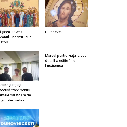
ălțarea la Cer a
Dumnezeu…
mnului nostru Iisus
istos
Marșul pentru viață la cea
de-a II-a ediție în s.
Lucășeuca,...
cunoștință și
necuvântare pentru
mele dătătoare de
ață – din partea...