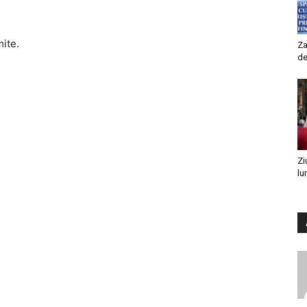
mite.
Za
de
Zi
lu