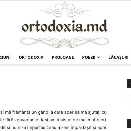
CIUNI
ORTODOXIA
PROLOAGE
POEZII
LĂCAŞURI
Ortodoxia.md
şi mă frământă un gând la care sper să mă ajutaţi cu
 fără spovedanie deşi am insistat de mai multe ori
it şi nu m-a împărtăşit sau m-am împărtăşit şi apoi