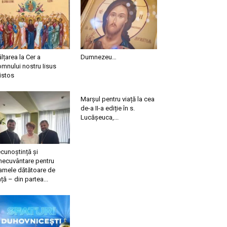
ălțarea la Cer a
Dumnezeu…
mnului nostru Iisus
istos
Marșul pentru viață la cea
de-a II-a ediție în s.
Lucășeuca,...
cunoștință și
necuvântare pentru
mele dătătoare de
ață – din partea...