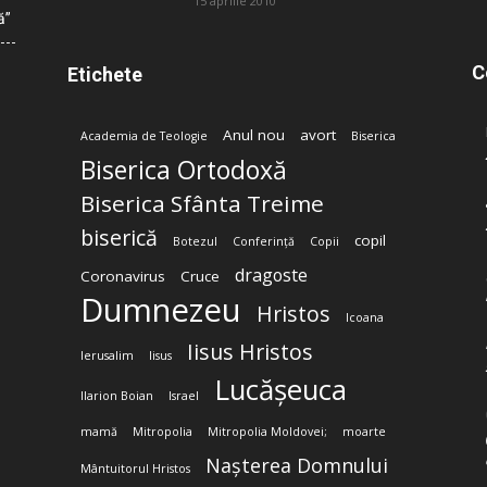
15 aprilie 2010
ă”
C
Etichete
Anul nou
avort
Academia de Teologie
Biserica
Biserica Ortodoxă
Biserica Sfânta Treime
biserică
copil
Botezul
Conferință
Copii
dragoste
Coronavirus
Cruce
Dumnezeu
Hristos
Icoana
Iisus Hristos
Ierusalim
Iisus
Lucășeuca
Ilarion Boian
Israel
mamă
Mitropolia
Mitropolia Moldovei;
moarte
Nașterea Domnului
Mântuitorul Hristos