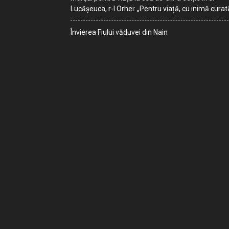
Lucășeuca, r-l Orhei: „Pentru viață, cu inimă curat
Învierea Fiului văduvei din Nain