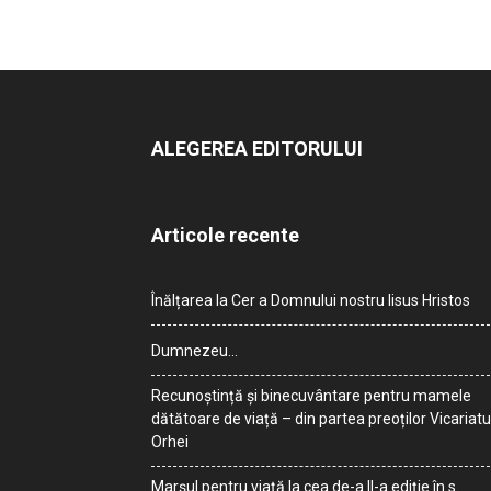
ALEGEREA EDITORULUI
Articole recente
Înălțarea la Cer a Domnului nostru Iisus Hristos
Dumnezeu…
Recunoștință și binecuvântare pentru mamele
dătătoare de viață – din partea preoților Vicariatu
Orhei
Marșul pentru viață la cea de-a II-a ediție în s.