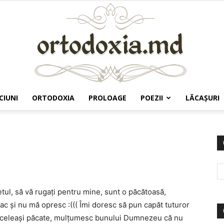
CIUNI
ORTODOXIA
PROLOAGE
POEZII
LĂCAŞURI
Ortodoxia.md
letul, să vă rugați pentru mine, sunt o păcătoasă,
c și nu mă opresc :((( Îmi doresc să pun capăt tuturor
 aceleași păcate, mulțumesc bunului Dumnezeu că nu