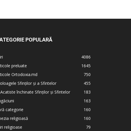
ATEGORIE POPULARĂ
iri
4086
ticole preluate
1645
ticole Ortodoxia.md
750
oloagele Sfinților și a Sfintelor
455
 Acatiste închinate Sfinților și Sfintelor
183
găciuni
163
ră categorie
160
ezia religioasă
160
iri religioase
79