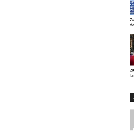
Za
de
Zi
lu