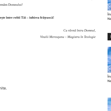
ă urmăm Domnului!
În
ște între robii Tăi – iubirea frățească!
Na
Cu râvnă întru Domnul,
Vitalii Mereuţanu – Magistru în Teologie
În
Na
mite.