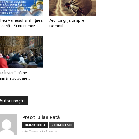
heu Vameșul și sfințirea
Aruncă grija ta spre
 casă… Și nu numai!
Domnul…
ua Învierii, să ne
minăm popoare…
Autorii noștri
Preot Iulian Raţă
3878 ARTICOLE
6 COMENTARII
http://www.ortodoxia.md