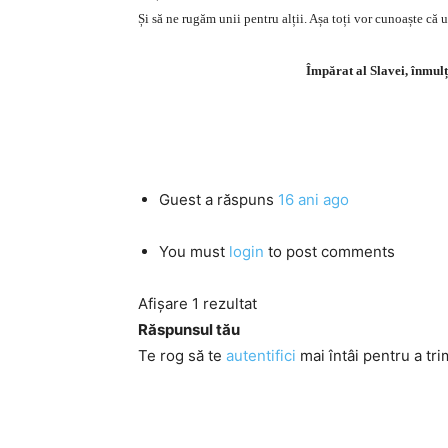
Și să ne rugăm unii pentru alții. Așa toți vor cunoaște c
Împărat al Slavei, înmulțe
Guest
a răspuns
16 ani ago
You must
login
to post comments
Afișare 1 rezultat
Răspunsul tău
Te rog să te
autentifici
mai întâi pentru a tri