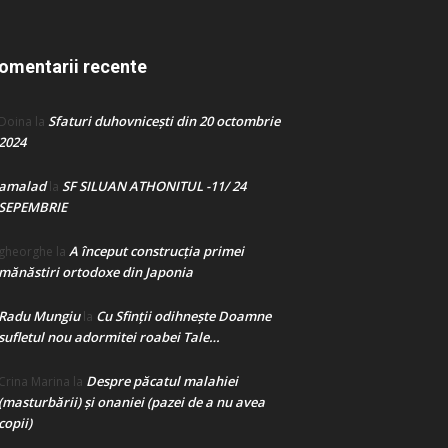
omentarii recente
Sfaturi duhovnicești din 20 octombrie
Doina
la
2024
amalad
SF SILUAN ATHONITUL -11/ 24
la
SEPEMBRIE
A început construcţia primei
gheorghe
la
mănăstiri ortodoxe din Japonia
Radu Mungiu
Cu Sfinții odihnește Doamne
la
sufletul nou adormitei roabei Tale…
Despre păcatul malahiei
Crina Marina
la
(masturbării) şi onaniei (pazei de a nu avea
copii)