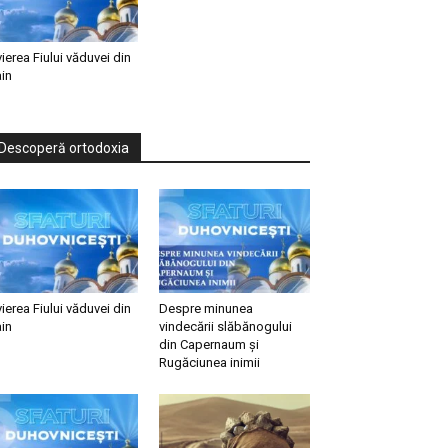
vierea Fiului văduvei din
in
Descoperă ortodoxia
vierea Fiului văduvei din
Despre minunea
in
vindecării slăbănogului
din Capernaum și
Rugăciunea inimii