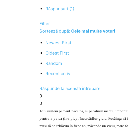
Răspunsuri (1)
Filter
Sortează după:
Cele mai multe voturi
Newest First
Oldest First
Random
Recent activ
Răspunde la această întrebare
0
0
Toți suntem pământ păcătos, și păcătuim mereu, importan
pentru a putea ține piept încercărilor grele. Pocăința să
reuși să ne izbăvim în fiece an, măcar de un viciu, mare 