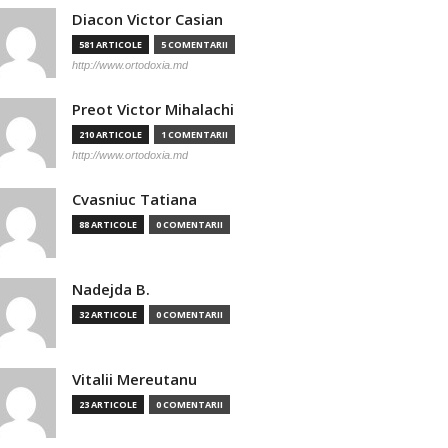
Diacon Victor Casian
581 ARTICOLE
5 COMENTARII
http://www.ortodoxia.md
Preot Victor Mihalachi
210 ARTICOLE
1 COMENTARII
http://www.ortodoxia.md
Cvasniuc Tatiana
88 ARTICOLE
0 COMENTARII
Nadejda B.
32 ARTICOLE
0 COMENTARII
Vitalii Mereutanu
23 ARTICOLE
0 COMENTARII