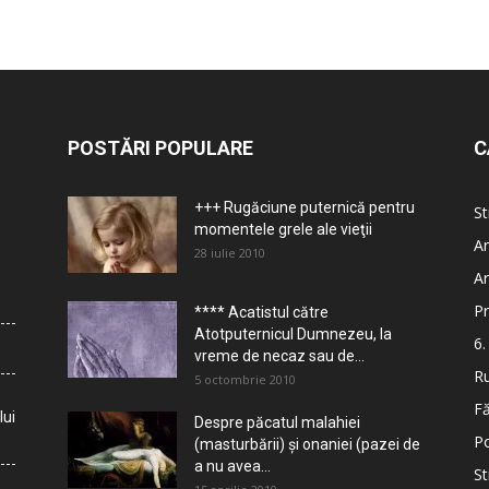
POSTĂRI POPULARE
C
+++ Rugăciune puternică pentru
St
momentele grele ale vieţii
Ar
28 iulie 2010
Ar
Pr
**** Acatistul către
Atotputernicul Dumnezeu, la
6.
vreme de necaz sau de...
Ru
5 octombrie 2010
Fă
lui
Despre păcatul malahiei
Po
(masturbării) şi onaniei (pazei de
a nu avea...
St