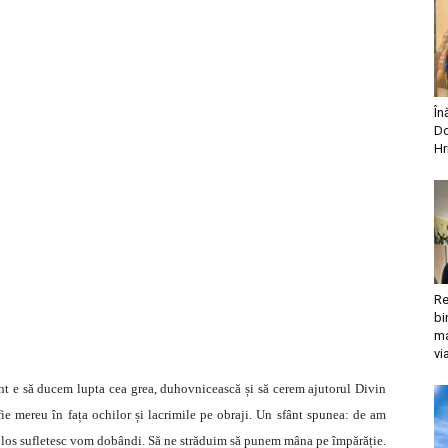
În
Do
Hr
Re
bi
ma
vi
t e să ducem lupta cea grea, duhovnicească și să cerem ajutorul Divin
 fie mereu în fața ochilor și lacrimile pe obraji. Un sfânt spunea: de am
folos sufletesc vom dobândi. Să ne străduim să punem mâna pe împărăție.