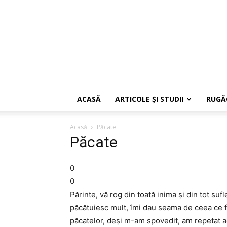
ACASĂ
ARTICOLE ŞI STUDII
RUGĂ
Acasă
Păcate
Păcate
0
0
Părinte, vă rog din toată inima și din tot suf
păcătuiesc mult, îmi dau seama de ceea ce fa
păcatelor, deși m-am spovedit, am repetat