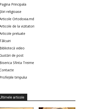
Pagina Principala
Știri religioase
Articole Ortodoxia.md
Articole de la vizitatori
Articole preluate
Tâlcuiri
Bibliotecă video
Gustări de post
Biserica Sfinta Treime
Contacte
Profețiile timpului
Ultimele articole