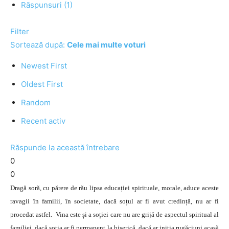
Răspunsuri (1)
Filter
Sortează după:
Cele mai multe voturi
Newest First
Oldest First
Random
Recent activ
Răspunde la această întrebare
0
0
Dragă soră, cu părere de rău lipsa educației spirituale, morale, aduce aceste
ravagii în familii, în societate, dacă soțul ar fi avut credință, nu ar fi
procedat astfel. Vina este și a soției care nu are grijă de aspectul spiritual al
familiei, dacă soția ar fi permanent la biserică, dacă ar iniția rugăciuni acasă