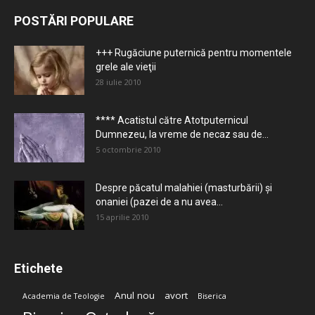
POSTĂRI POPULARE
+++ Rugăciune puternică pentru momentele
grele ale vieţii
28 iulie 2010
**** Acatistul către Atotputernicul
Dumnezeu, la vreme de necaz sau de...
5 octombrie 2010
Despre păcatul malahiei (masturbării) şi
onaniei (pazei de a nu avea...
15 aprilie 2010
Etichete
Anul nou
avort
Academia de Teologie
Biserica