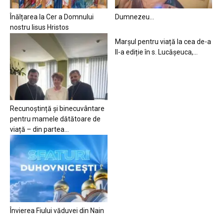
Înălțarea la Cer a Domnului
Dumnezeu…
nostru Iisus Hristos
Marșul pentru viață la cea de-a
II-a ediție în s. Lucășeuca,...
Recunoștință și binecuvântare
pentru mamele dătătoare de
viață – din partea...
Învierea Fiului văduvei din Nain