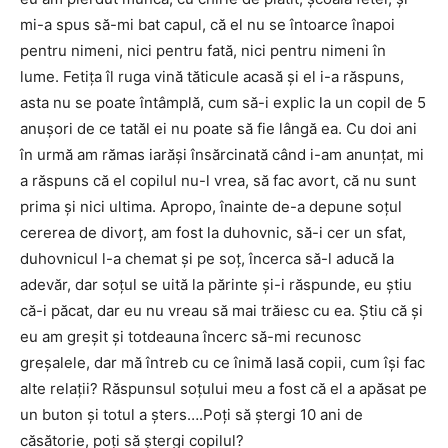
mi-a spus să-mi bat capul, că el nu se întoarce înapoi
pentru nimeni, nici pentru fată, nici pentru nimeni în
lume. Fetiţa îl ruga vină tăticule acasă şi el i-a răspuns,
asta nu se poate întâmplă, cum să-i explic la un copil de 5
anuşori de ce tatăl ei nu poate să fie lângă ea. Cu doi ani
în urmă am rămas iarăşi însărcinată când i-am anunţat, mi
a răspuns că el copilul nu-l vrea, să fac avort, că nu sunt
prima şi nici ultima. Apropo, înainte de-a depune soţul
cererea de divorţ, am fost la duhovnic, să-i cer un sfat,
duhovnicul l-a chemat şi pe soţ, încerca să-l aducă la
adevăr, dar soţul se uită la părinte şi-i răspunde, eu ştiu
că-i păcat, dar eu nu vreau să mai trăiesc cu ea. Ştiu că şi
eu am greşit şi totdeauna încerc să-mi recunosc
greşalele, dar mă întreb cu ce înimă lasă copii, cum îşi fac
alte relaţii? Răspunsul soţului meu a fost că el a apăsat pe
un buton şi totul a şters….Poţi să ştergi 10 ani de
căsătorie, poţi să ştergi copilul?