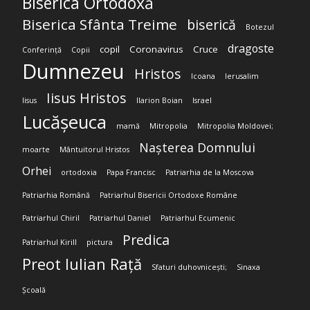
Biserica Ortodoxă
Biserica Sfânta Treime
biserică
Botezul
dragoste
copil
Coronavirus
Cruce
Conferință
Copii
Dumnezeu
Hristos
Icoana
Ierusalim
Iisus Hristos
Iisus
Ilarion Boian
Israel
Lucășeuca
mamă
Mitropolia
Mitropolia Moldovei;
Nașterea Domnului
moarte
Mântuitorul Hristos
Orhei
ortodoxia
Papa Francisc
Patriarhia de la Moscova
Patriarhia Română
Patriarhul Bisericii Ortodoxe Române
Patriarhul Chiril
Patriarhul Daniel
Patriarhul Ecumenic
Predica
Patriarhul Kirill
pictura
Preot Iulian Rață
Sfaturi duhovnicești;
Sinaxa
Școală