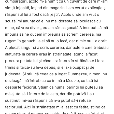
cumpărături, acolo m-a numit cu un cuvânt de care m-am
simţit înjosită, ieşind din magazin i-am cerut explicaţie şi
răspunsul lui a fost dacă „eşti”. Acolo unde am vrut o
scuză îmi anunţa că el nu mai doreşte să locuiască cu
mine, că vrea divorţ, eu am rămas şocată.A început să mă
impună să ne ducem împreună să scriem cererea, mă
rugam în genuchi la el să nu o facă, dar nimic nu l-a oprit.
A plecat singur şi a scris cererea, dar actele care trebuiau
alăturate la cerere erau în străinătate, atunci a făcut
procura pe tata lui şi când s-a întors în străinătate i le-a
trimis şi taică-su le-a depus, şi el s-a ocupat şi de
judecată. Şi ştiu că ceea ce a legat Dumnezeu, nimeni nu
dezleagă, mă întreb cu ce inimă a făcut-o, ce tată îşi
desparte feciorul. Ştiam că numai părinţii lui puteau să
mă ajute să-l întorc de la asta, dar din potrivă l-au
susţinut, mi-au răspuns că n-a putut să-i refuze
feciorului. Aici în străinătate m-a lăsat cu fetiţa, ştiind că
eu am pierdut munca, cu chirie de plătit, şcoala fetei, şi