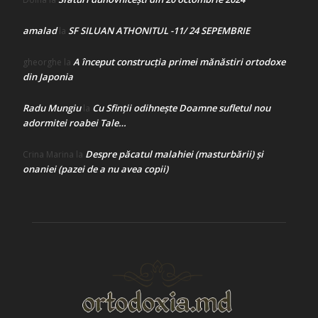
amalad
SF SILUAN ATHONITUL -11/ 24 SEPEMBRIE
la
A început construcţia primei mănăstiri ortodoxe
gheorghe
la
din Japonia
Radu Mungiu
Cu Sfinții odihnește Doamne sufletul nou
la
adormitei roabei Tale…
Despre păcatul malahiei (masturbării) şi
Crina Marina
la
onaniei (pazei de a nu avea copii)