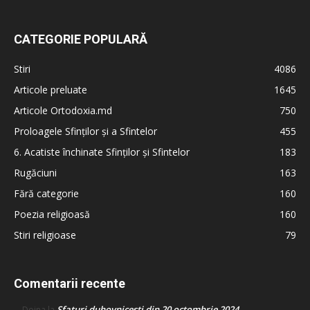
CATEGORIE POPULARĂ
Stiri
4086
Articole preluate
1645
Articole Ortodoxia.md
750
Proloagele Sfinților și a Sfintelor
455
6. Acatiste închinate Sfinților și Sfintelor
183
Rugăciuni
163
Fără categorie
160
Poezia religioasă
160
Stiri religioase
79
Comentarii recente
Sfaturi duhovnicești din 20 octombrie 2024
Doina
la