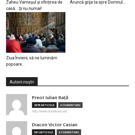
Zaheu Vameșul și sfințirea de
Aruncă grija ta spre Domnul…
casă… Și nu numai!
Ziua Învierii, să ne luminăm
popoare…
Autorii noștri
Preot Iulian Raţă
3878 ARTICOLE
6 COMENTARII
http://www.ortodoxia.md
Diacon Victor Casian
581 ARTICOLE
5 COMENTARII