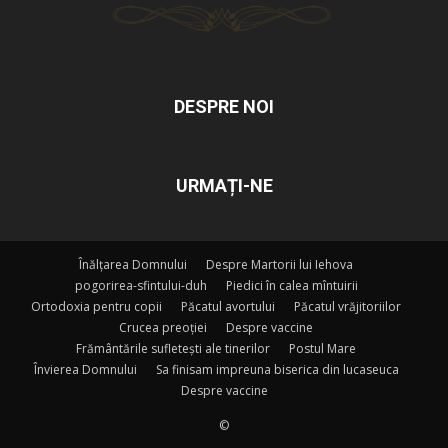
DESPRE NOI
URMAȚI-NE
Înălțarea Domnului
Despre Martorii lui Iehova
pogorirea-sfintului-duh
Piedici în calea mîntuirii
Ortodoxia pentru copii
Păcatul avortului
Păcatul vrăjitoriilor
Crucea preoției
Despre vaccine
Frământările sufletești ale tinerilor
Postul Mare
Învierea Domnului
Sa finisam impreuna biserica din lucaseuca
Despre vaccine
©