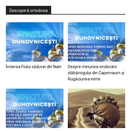
Descoperă ortodoxia
Învierea Fiului văduvei din Nain
Despre minunea vindecării
slăbănogului din Capernaum și
Rugăciunea inimii