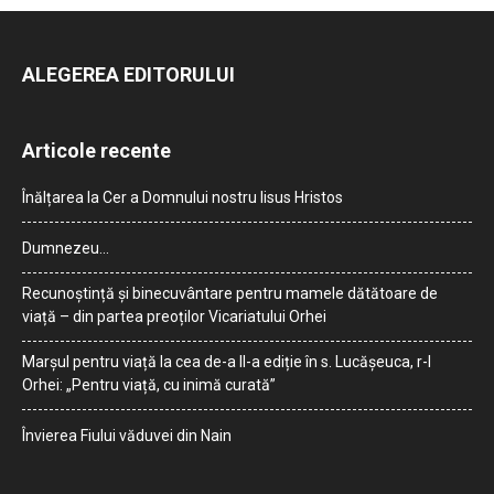
ALEGEREA EDITORULUI
Articole recente
Înălțarea la Cer a Domnului nostru Iisus Hristos
Dumnezeu…
Recunoștință și binecuvântare pentru mamele dătătoare de
viață – din partea preoților Vicariatului Orhei
Marșul pentru viață la cea de-a II-a ediție în s. Lucășeuca, r-l
Orhei: „Pentru viață, cu inimă curată”
Învierea Fiului văduvei din Nain