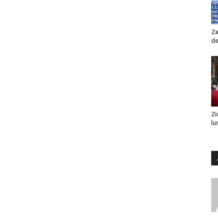
Za
de
Zi
lu