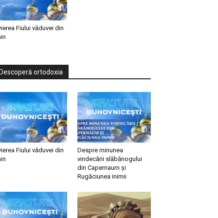
vierea Fiului văduvei din
in
Descoperă ortodoxia
vierea Fiului văduvei din
Despre minunea
in
vindecării slăbănogului
din Capernaum și
Rugăciunea inimii