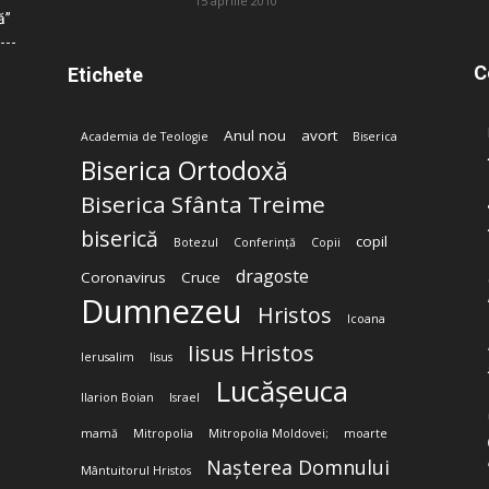
15 aprilie 2010
ă”
C
Etichete
Anul nou
avort
Academia de Teologie
Biserica
Biserica Ortodoxă
Biserica Sfânta Treime
biserică
copil
Botezul
Conferință
Copii
dragoste
Coronavirus
Cruce
Dumnezeu
Hristos
Icoana
Iisus Hristos
Ierusalim
Iisus
Lucășeuca
Ilarion Boian
Israel
mamă
Mitropolia
Mitropolia Moldovei;
moarte
Nașterea Domnului
Mântuitorul Hristos