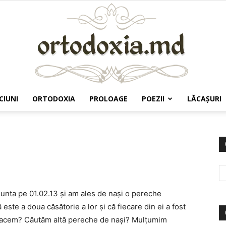
CIUNI
ORTODOXIA
PROLOAGE
POEZII
LĂCAŞURI
Ortodoxia.md
unta pe 01.02.13 şi am ales de naşi o pereche
ă este a doua căsătorie a lor şi că fiecare din ei a fost
ă facem? Căutăm altă pereche de naşi? Mulţumim