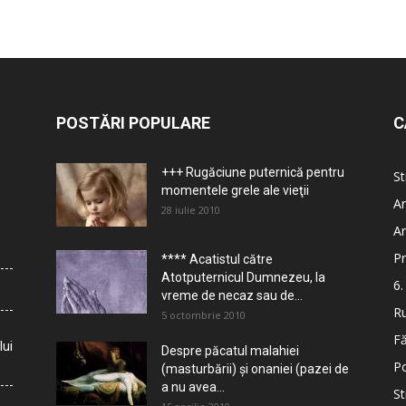
POSTĂRI POPULARE
C
+++ Rugăciune puternică pentru
St
momentele grele ale vieţii
Ar
28 iulie 2010
Ar
Pr
**** Acatistul către
Atotputernicul Dumnezeu, la
6.
vreme de necaz sau de...
Ru
5 octombrie 2010
Fă
lui
Despre păcatul malahiei
Po
(masturbării) şi onaniei (pazei de
a nu avea...
St