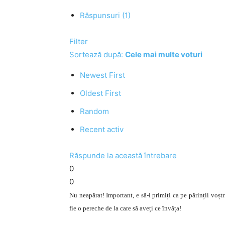
Răspunsuri (1)
Filter
Sortează după:
Cele mai multe voturi
Newest First
Oldest First
Random
Recent activ
Răspunde la această întrebare
0
0
Nu neapărat! Important, e să-i primiți ca pe părinții voștr
fie o pereche de la care să aveți ce învăța!