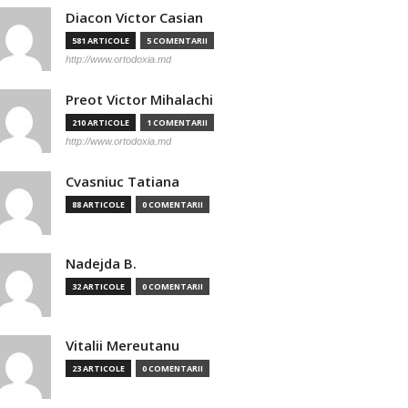
Diacon Victor Casian
581 ARTICOLE
5 COMENTARII
http://www.ortodoxia.md
Preot Victor Mihalachi
210 ARTICOLE
1 COMENTARII
http://www.ortodoxia.md
Cvasniuc Tatiana
88 ARTICOLE
0 COMENTARII
Nadejda B.
32 ARTICOLE
0 COMENTARII
Vitalii Mereutanu
23 ARTICOLE
0 COMENTARII