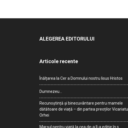
ALEGEREA EDITORULUI
Articole recente
Înălțarea la Cer a Domnului nostru Iisus Hristos
Dumnezeu…
Recunoștință și binecuvântare pentru mamele
dătătoare de viață – din partea preoților Vicariatu
Orhei
Marșul pentru viață la cea de-a II-a ediție în s.