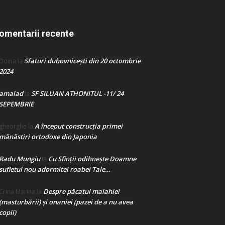
omentarii recente
Sfaturi duhovnicești din 20 octombrie
Doina
la
2024
amalad
SF SILUAN ATHONITUL -11/ 24
la
SEPEMBRIE
A început construcţia primei
gheorghe
la
mănăstiri ortodoxe din Japonia
Radu Mungiu
Cu Sfinții odihnește Doamne
la
sufletul nou adormitei roabei Tale…
Despre păcatul malahiei
Crina Marina
la
(masturbării) şi onaniei (pazei de a nu avea
copii)