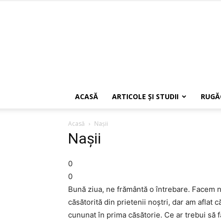
ACASĂ
ARTICOLE ŞI STUDII
RUGĂ
Acasă
Naşii
Naşii
0
0
Bună ziua, ne frământă o întrebare. Facem n
căsătorită din prietenii noştri, dar am aflat c
cununat în prima căsătorie. Ce ar trebui s