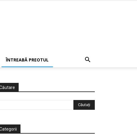
ÎNTREABĂ PREOTUL
Căutare
Categorii