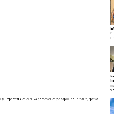
În
Do
Hr
Re
bi
ma
vi
i și, important e ca ei să vă primească ca pe copiii lor. Totodată, sper să