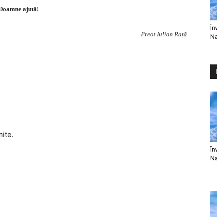
Doamne ajută!
În
Preot Iulian Rață
Na
mite.
În
Na