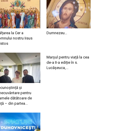
ălțarea la Cer a
Dumnezeu…
mnului nostru Iisus
istos
Marșul pentru viață la cea
de-a II-a ediție în s.
Lucășeuca,...
cunoștință și
necuvântare pentru
mele dătătoare de
ață – din partea...