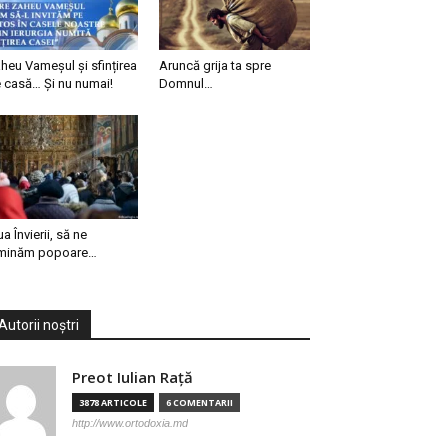
heu Vameșul și sfințirea
Aruncă grija ta spre
 casă… Și nu numai!
Domnul…
ua Învierii, să ne
minăm popoare…
Autorii noștri
Preot Iulian Raţă
3878 ARTICOLE
6 COMENTARII
http://www.ortodoxia.md