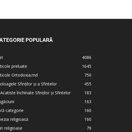
ATEGORIE POPULARĂ
iri
4086
ticole preluate
1645
ticole Ortodoxia.md
750
oloagele Sfinților și a Sfintelor
455
 Acatiste închinate Sfinților și Sfintelor
183
găciuni
163
ră categorie
160
ezia religioasă
160
iri religioase
79