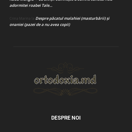
adormitei roabei Tale…
Despre păcatul malahiei (masturbării) şi
Crina Marina
la
onaniei (pazei de a nu avea copii)
DESPRE NOI