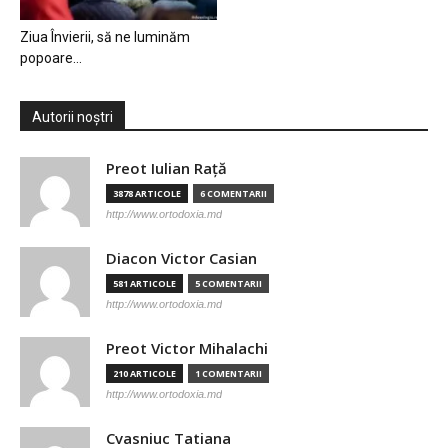
Ziua Învierii, să ne luminăm
popoare…
Autorii noștri
Preot Iulian Raţă
3878 ARTICOLE
6 COMENTARII
http://www.ortodoxia.md
Diacon Victor Casian
581 ARTICOLE
5 COMENTARII
http://www.ortodoxia.md
Preot Victor Mihalachi
210 ARTICOLE
1 COMENTARII
http://www.ortodoxia.md
Cvasniuc Tatiana