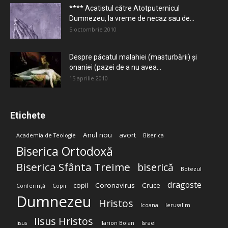
**** Acatistul către Atotputernicul
Dumnezeu, la vreme de necaz sau de...
5 octombrie 2010
Despre păcatul malahiei (masturbării) şi
onaniei (pazei de a nu avea...
15 aprilie 2010
Etichete
Anul nou
avort
Academia de Teologie
Biserica
Biserica Ortodoxă
Biserica Sfânta Treime
biserică
Botezul
dragoste
copil
Coronavirus
Cruce
Conferință
Copii
Dumnezeu
Hristos
Icoana
Ierusalim
Iisus Hristos
Iisus
Ilarion Boian
Israel