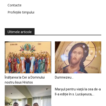
Contacte
Profețiile timpului
Ultimele articole
Înălțarea la Cer a Domnului
Dumnezeu…
nostru Iisus Hristos
Marșul pentru viață la cea de-a
II-a ediție în s. Lucășeuca,...