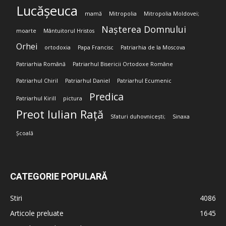
Lucășeuca
mamă
Mitropolia
Mitropolia Moldovei;
Nașterea Domnului
moarte
Mântuitorul Hristos
Orhei
ortodoxia
Papa Francisc
Patriarhia de la Moscova
Patriarhia Română
Patriarhul Bisericii Ortodoxe Române
Patriarhul Chiril
Patriarhul Daniel
Patriarhul Ecumenic
Predica
Patriarhul Kirill
pictura
Preot Iulian Rață
Sfaturi duhovnicești;
Sinaxa
Școală
CATEGORIE POPULARĂ
Stiri
4086
Articole preluate
1645