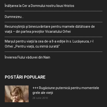
Înălțarea la Cer a Domnului nostru Iisus Hristos
Dumnezeu…
Recunoștință și binecuvântare pentru mamele dătătoare de
viață – din partea preoților Vicariatului Orhei
Marșul pentru viață la cea de-a II-a ediție în s. Lucășeuca, r-l
Orhei: „Pentru viață, cu inimă curată”
Învierea Fiului văduvei din Nain
POSTĂRI POPULARE
+++ Rugăciune puternică pentru momentele
grele ale vieţii
28 iulie 2010