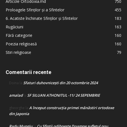
Articole Ortodoxia.md
750
Proloagele Sfinților și a Sfintelor
455
6. Acatiste închinate Sfinților și Sfintelor
183
Rugăciuni
163
Fără categorie
160
Poezia religioasă
160
Stiri religioase
79
Comentarii recente
Sfaturi duhovnicești din 20 octombrie 2024
Doina
la
amalad
SF SILUAN ATHONITUL -11/ 24 SEPEMBRIE
la
A început construcţia primei mănăstiri ortodoxe
gheorghe
la
din Japonia
Radu Mungiu
Cu Sfinții odihnește Doamne sufletul nou
la