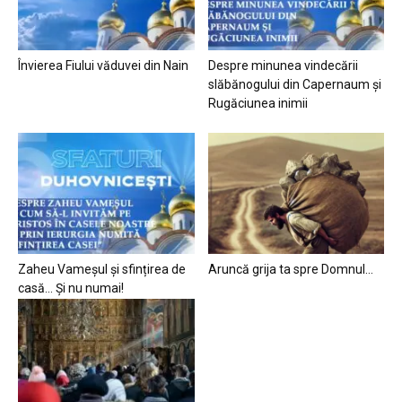
Învierea Fiului văduvei din Nain
Despre minunea vindecării
slăbănogului din Capernaum și
Rugăciunea inimii
Zaheu Vameșul și sfințirea de
Aruncă grija ta spre Domnul…
casă… Și nu numai!