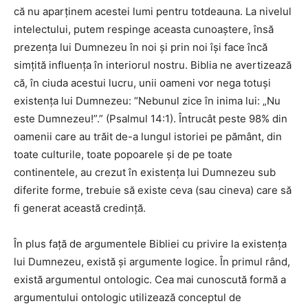
că nu aparţinem acestei lumi pentru totdeauna. La nivelul
intelectului, putem respinge aceasta cunoaştere, însă
prezenţa lui Dumnezeu în noi şi prin noi îşi face încă
simţită influenţa în interiorul nostru. Biblia ne avertizează
că, în ciuda acestui lucru, unii oameni vor nega totuşi
existenţa lui Dumnezeu: “Nebunul zice în inima lui: „Nu
este Dumnezeu!”.” (Psalmul 14:1). Întrucât peste 98% din
oamenii care au trăit de-a lungul istoriei pe pământ, din
toate culturile, toate popoarele şi de pe toate
continentele, au crezut în existenţa lui Dumnezeu sub
diferite forme, trebuie să existe ceva (sau cineva) care să
fi generat această credinţă.
În plus faţă de argumentele Bibliei cu privire la existenţa
lui Dumnezeu, există şi argumente logice. În primul rând,
există argumentul ontologic. Cea mai cunoscută formă a
argumentului ontologic utilizează conceptul de