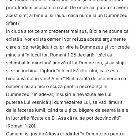
pretutindeni asociate cu răul. De unde am putea să avem
acest simţ al binelui şi răului dacă nu de la un Dumnezeu
Sfânt?
În ciuda a tot ce am prezentat mai sus, Biblia ne spune că
există şi vor exista oameni vor refuza aceste argumente
clare şi de netăgăduit cu privire la Dumnezeu şi vor crede
minciuni în locul lor. Romani 1:25 declară: “căci au
schimbat în minciună adevărul lui Dumnezeu, şi au slujit
şi s-au închinat făpturii în locul Făcătorului, care este
binecuvântat în veci! Amin.” Biblia arată de asemenea că
oamenii nu au nici o scuză pentru necredinţa în
Dumnezeu: “În adevăr, însuşirile nevăzute ale Lui,
puterea Lui veşnică şi dumnezeirea Lui, se văd lămurit,
de la facerea lumii, când te uiţi cu băgare de seamă la ele
în lucrurile făcute de El. Aşa că nu se pot dezvinovăţi”
(Romani 1:20).
Oamenii îşi justifică lipsa credinţei în Dumnezeu pentru