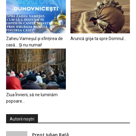
Zaheu Vameșul și sfințirea de
Aruncă grija ta spre Domnul…
casă… Și nu numai!
Ziua Învierii, să ne luminăm
popoare…
Autorii noștri
Preot Iulian Raţă