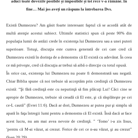
aduci toate dovezile posibile și imposibile și tot rece v-a rămâne. În
fine… Mai jos aveți un răspuns la întrebarea Dvs.
Există Dumnezeu? Am găsit foarte interesant faptul că se acordă atât de
multă atenţie acestui subiect. Ultimile statistici spun că peste 90% din
populaţia lumii de astăzi crede în existenţa lui Dumnezeu sau a unei puteri
superioare. Totuşi, discuţia este cumva generată de cei care cred că
Dumnezeu există în dorinţa de a demonstra că El există cu adevărat. În ceea
ce mă priveşte, cred că discuţia ar trebui să aibă o direcţie cu totul opusă.
În orice caz, existenţa lui Dumnezeu nu poate fi demonstrată sau negată.
Chiar Biblia spune că noi trebuie să acceptăm prin credinţă că Dumnezeu
există: “Şi fără credinţă este cu neputinţă să fim plăcuţi Lui! Căci cine se
apropie de Dumnezeu, trebuie să creadă că El este, şi că răsplăteşte pe cei
ce-L caută” (Evrei 11:6). Dacă ar dori, Dumnezeu ar putea pur şi simplu să
apară în faţa întregii lumi pentru a demonstra că El există. Însă dacă ar face
acest lucru, nu am mai avea nevoie de credinţă. ” ‘Tomo’ i-a zis Iisus,
‘pentru că M-ai văzut, ai crezut. Ferice de cei ce n-au văzut, şi au crezut”
(Ioan 20:29).