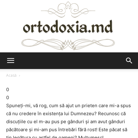
Ortodoxia.md
Acasă
0
0
Spuneţi-mi, vă rog, cum să ajut un prieten care mi-a spus
că nu credere în existenţa lui Dumnezeu? Recunosc că
discuţiile cu el m-au pus pe gânduri şi am avut gânduri
păcătoare şi mi-am pus întrebări fără rost! Este păcat să
ţin legătura cu astfel de oameni? Mulţumesc!