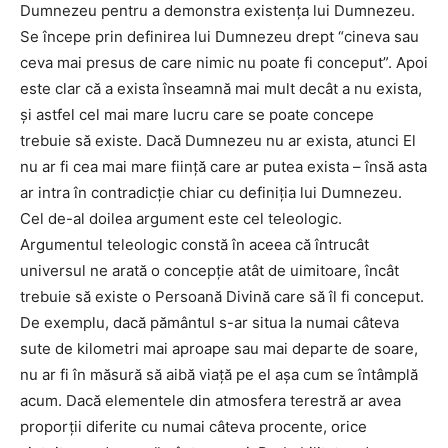
Dumnezeu pentru a demonstra existenţa lui Dumnezeu.
Se începe prin definirea lui Dumnezeu drept “cineva sau
ceva mai presus de care nimic nu poate fi conceput”. Apoi
este clar că a exista înseamnă mai mult decât a nu exista,
şi astfel cel mai mare lucru care se poate concepe
trebuie să existe. Dacă Dumnezeu nu ar exista, atunci El
nu ar fi cea mai mare fiinţă care ar putea exista – însă asta
ar intra în contradicţie chiar cu definiţia lui Dumnezeu.
Cel de-al doilea argument este cel teleologic.
Argumentul teleologic constă în aceea că întrucât
universul ne arată o concepţie atât de uimitoare, încât
trebuie să existe o Persoană Divină care să îl fi conceput.
De exemplu, dacă pământul s-ar situa la numai câteva
sute de kilometri mai aproape sau mai departe de soare,
nu ar fi în măsură să aibă viaţă pe el aşa cum se întâmplă
acum. Dacă elementele din atmosfera terestră ar avea
proporţii diferite cu numai câteva procente, orice