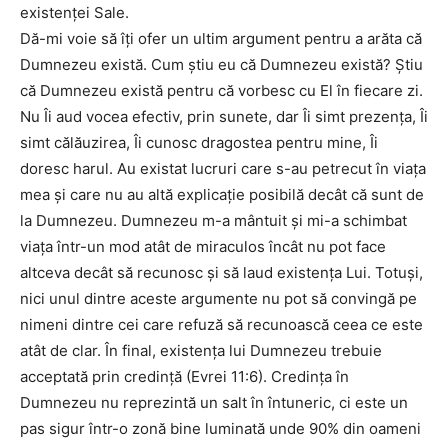
existenţei Sale.
Dă-mi voie să îţi ofer un ultim argument pentru a arăta că
Dumnezeu există. Cum ştiu eu că Dumnezeu există? Ştiu
că Dumnezeu există pentru că vorbesc cu El în fiecare zi.
Nu Îi aud vocea efectiv, prin sunete, dar Îi simt prezenţa, Îi
simt călăuzirea, Îi cunosc dragostea pentru mine, Îi
doresc harul. Au existat lucruri care s-au petrecut în viaţa
mea şi care nu au altă explicaţie posibilă decât că sunt de
la Dumnezeu. Dumnezeu m-a mântuit şi mi-a schimbat
viaţa într-un mod atât de miraculos încât nu pot face
altceva decât să recunosc şi să laud existenţa Lui. Totuşi,
nici unul dintre aceste argumente nu pot să convingă pe
nimeni dintre cei care refuză să recunoască ceea ce este
atât de clar. În final, existenţa lui Dumnezeu trebuie
acceptată prin credinţă (Evrei 11:6). Credinţa în
Dumnezeu nu reprezintă un salt în întuneric, ci este un
pas sigur într-o zonă bine luminată unde 90% din oameni