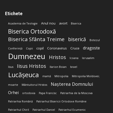
Etichete
Anul nou
avort
Academia de Teologie
Biserica
Biserica Ortodoxă
Biserica Sfânta Treime
biserică
Botezul
dragoste
copil
Coronavirus
Cruce
Conferință
Copii
Dumnezeu
Hristos
Icoana
Ierusalim
Iisus Hristos
Iisus
Ilarion Boian
Israel
Lucășeuca
mamă
Mitropolia
Mitropolia Moldovei;
Nașterea Domnului
moarte
Mântuitorul Hristos
Orhei
ortodoxia
Papa Francisc
Patriarhia de la Moscova
Patriarhia Română
Patriarhul Bisericii Ortodoxe Române
Patriarhul Chiril
Patriarhul Daniel
Patriarhul Ecumenic