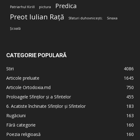
Predica
Patriarhul Kirill
pictura
Preot Iulian Rață
Sfaturi duhovnicești;
Sinaxa
Școală
CATEGORIE POPULARĂ
Stiri
4086
Articole preluate
1645
Articole Ortodoxia.md
750
Proloagele Sfinților și a Sfintelor
455
6. Acatiste închinate Sfinților și Sfintelor
183
Rugăciuni
163
Fără categorie
160
Poezia religioasă
160