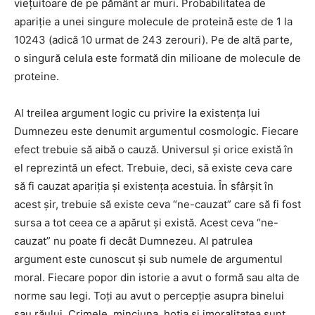
vieţuitoare de pe pământ ar muri. Probabilitatea de
apariţie a unei singure molecule de proteină este de 1 la
10243 (adică 10 urmat de 243 zerouri). Pe de altă parte,
o singură celula este formată din milioane de molecule de
proteine.
Al treilea argument logic cu privire la existenţa lui
Dumnezeu este denumit argumentul cosmologic. Fiecare
efect trebuie să aibă o cauză. Universul şi orice există în
el reprezintă un efect. Trebuie, deci, să existe ceva care
să fi cauzat apariţia şi existenţa acestuia. În sfârşit în
acest şir, trebuie să existe ceva “ne-cauzat” care să fi fost
sursa a tot ceea ce a apărut şi există. Acest ceva “ne-
cauzat” nu poate fi decât Dumnezeu. Al patrulea
argument este cunoscut şi sub numele de argumentul
moral. Fiecare popor din istorie a avut o formă sau alta de
norme sau legi. Toţi au avut o percepţie asupra binelui
sau răului. Crimele, minciuna, hoţia şi imoralitatea sunt