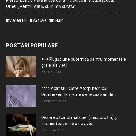
Marșul pentru viață la cea de-a II-a ediție în s. Lucășeuca, r-l
Orhei: „Pentru viață, cu inimă curată”
Învierea Fiului văduvei din Nain
POSTĂRI POPULARE
+++ Rugăciune puternică pentru momentele
grele ale vieţii
28 iulie 2010
**** Acatistul către Atotputernicul
Dumnezeu, la vreme de necaz sau de...
5 octombrie 2010
Despre păcatul malahiei (masturbării) şi
onaniei (pazei de a nu avea...
15 aprilie 2010