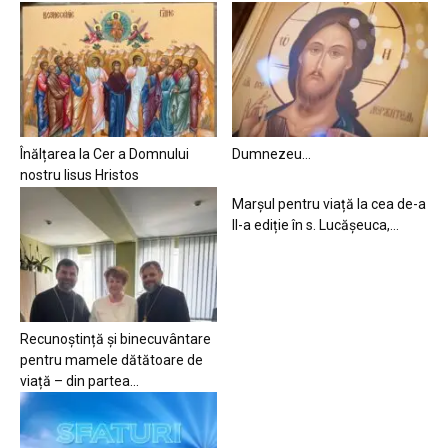
Înălțarea la Cer a Domnului
Dumnezeu…
nostru Iisus Hristos
Marșul pentru viață la cea de-a
II-a ediție în s. Lucășeuca,...
Recunoștință și binecuvântare
pentru mamele dătătoare de
viață – din partea...