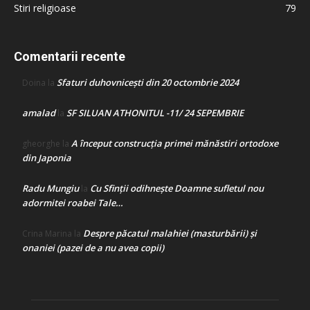
Stiri religioase
79
Comentarii recente
Sfaturi duhovnicești din 20 octombrie 2024
Doina
la
amalad
SF SILUAN ATHONITUL -11/ 24 SEPEMBRIE
la
A început construcţia primei mănăstiri ortodoxe
gheorghe
la
din Japonia
Radu Mungiu
Cu Sfinții odihnește Doamne sufletul nou
la
adormitei roabei Tale…
Despre păcatul malahiei (masturbării) şi
Crina Marina
la
onaniei (pazei de a nu avea copii)