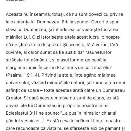
Aceasta nu înseamnă, totuşi, că nu sunt dovezi cu privire
la existenţa lui Dumnezeu. Biblia spune: “Cerurile spun
slava lui Dumnezeu, şi întinderea lor vesteşte lucrarea
mâinilor Lui. O zi istoriseşte alteia acest lucru, o noapte
dă de ştire alteia despre el. Şi aceasta, fără vorbe, fără
cuvinte, al căror sunet să fie auzit: dar răsunetul lor
străbate tot pământul, şi glasul lor merge pană la
marginile lumii. În ceruri El a întins un cort soarelui”
(Psalmul 19:1-4). Privind la stele, înţelegând mărimea
universului, văzând minunăţiile naturii, şi frumuseţea unui
asfinţit de soare – toate acestea arată către un Dumnezeu
Creator. Şi dacă aceste motive nu sunt de ajuns, există
dovezi ale lui Dumnezeu în propriile noastre inimi.
Eclesiastul 3:11 ne spune: “…a pus în inima lor chiar şi
gândul veşniciei…”. Există ceva în adâncul fiinţei noastre
care recunoaşte că viaţa nu se sfârşeşte aici pe pământ şi