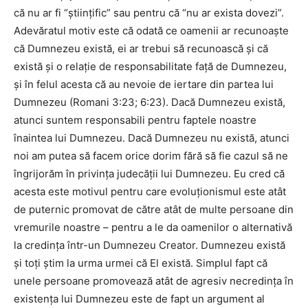
că nu ar fi “ştiinţific” sau pentru că “nu ar exista dovezi”.
Adevăratul motiv este că odată ce oamenii ar recunoaşte
că Dumnezeu există, ei ar trebui să recunoască şi că
există şi o relaţie de responsabilitate faţă de Dumnezeu,
şi în felul acesta că au nevoie de iertare din partea lui
Dumnezeu (Romani 3:23; 6:23). Dacă Dumnezeu există,
atunci suntem responsabili pentru faptele noastre
înaintea lui Dumnezeu. Dacă Dumnezeu nu există, atunci
noi am putea să facem orice dorim fără să fie cazul să ne
îngrijorăm în privinţa judecăţii lui Dumnezeu. Eu cred că
acesta este motivul pentru care evoluţionismul este atât
de puternic promovat de către atât de multe persoane din
vremurile noastre – pentru a le da oamenilor o alternativă
la credinţa într-un Dumnezeu Creator. Dumnezeu există
şi toţi ştim la urma urmei că El există. Simplul fapt că
unele persoane promovează atât de agresiv necredinţa în
existenţa lui Dumnezeu este de fapt un argument al