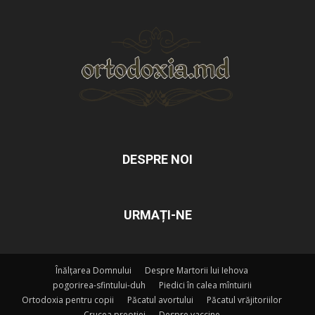
DESPRE NOI
URMAȚI-NE
Înălțarea Domnului
Despre Martorii lui Iehova
pogorirea-sfintului-duh
Piedici în calea mîntuirii
Ortodoxia pentru copii
Păcatul avortului
Păcatul vrăjitoriilor
Crucea preoției
Despre vaccine