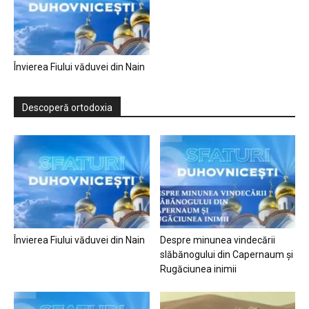
Învierea Fiului văduvei din Nain
Descoperă ortodoxia
Învierea Fiului văduvei din Nain
Despre minunea vindecării
slăbănogului din Capernaum și
Rugăciunea inimii