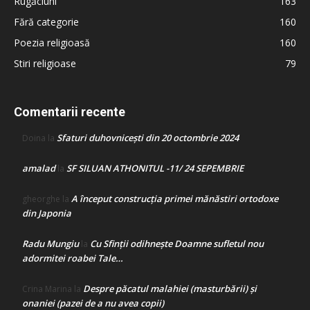
Rugăciuni
163
Fără categorie
160
Poezia religioasă
160
Stiri religioase
79
Comentarii recente
Sfaturi duhovnicești din 20 octombrie 2024
Doina
la
amalad
SF SILUAN ATHONITUL -11/ 24 SEPEMBRIE
la
A început construcţia primei mănăstiri ortodoxe
gheorghe
la
din Japonia
Radu Mungiu
Cu Sfinții odihnește Doamne sufletul nou
la
adormitei roabei Tale…
Despre păcatul malahiei (masturbării) şi
Crina Marina
la
onaniei (pazei de a nu avea copii)