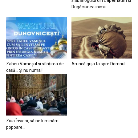
slăbănogului din Capernaum și
Rugăciunea inimii
Zaheu Vameșul și sfințirea de
Aruncă grija ta spre Domnul…
casă… Și nu numai!
Ziua Învierii, să ne luminăm
popoare…