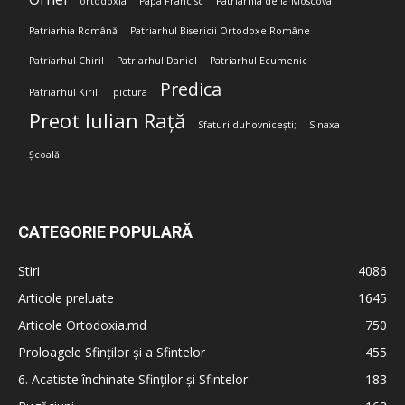
ortodoxia
Papa Francisc
Patriarhia de la Moscova
Patriarhia Română
Patriarhul Bisericii Ortodoxe Române
Patriarhul Chiril
Patriarhul Daniel
Patriarhul Ecumenic
Predica
Patriarhul Kirill
pictura
Preot Iulian Rață
Sfaturi duhovnicești;
Sinaxa
Școală
CATEGORIE POPULARĂ
Stiri
4086
Articole preluate
1645
Articole Ortodoxia.md
750
Proloagele Sfinților și a Sfintelor
455
6. Acatiste închinate Sfinților și Sfintelor
183