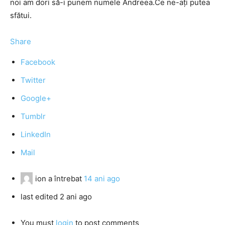
noi am dori să-i punem numele Andreea.Ce ne-aţi putea
sfătui.
Share
Facebook
Twitter
Google+
Tumblr
LinkedIn
Mail
ion
a întrebat
14 ani ago
last edited 2 ani ago
You must
login
to post comments