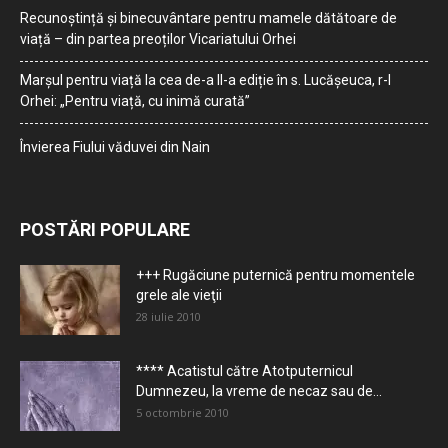
Recunoștință și binecuvântare pentru mamele dătătoare de
viață – din partea preoților Vicariatului Orhei
Marșul pentru viață la cea de-a II-a ediție în s. Lucășeuca, r-l
Orhei: „Pentru viață, cu inimă curată”
Învierea Fiului văduvei din Nain
POSTĂRI POPULARE
+++ Rugăciune puternică pentru momentele
grele ale vieţii
28 iulie 2010
**** Acatistul către Atotputernicul
Dumnezeu, la vreme de necaz sau de...
5 octombrie 2010