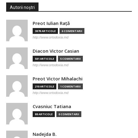
Autorii noștri
Preot Iulian Raţă
3878 ARTICOLE
6 COMENTARII
http://www.ortodoxia.md
Diacon Victor Casian
581 ARTICOLE
5 COMENTARII
http://www.ortodoxia.md
Preot Victor Mihalachi
210 ARTICOLE
1 COMENTARII
http://www.ortodoxia.md
Cvasniuc Tatiana
88 ARTICOLE
0 COMENTARII
Nadejda B.