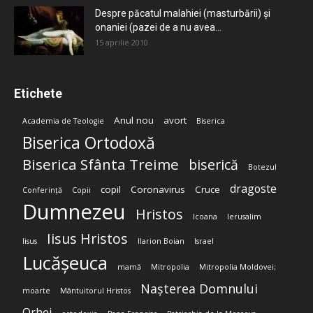
Despre păcatul malahiei (masturbării) şi
onaniei (pazei de a nu avea...
15 aprilie 2010
Etichete
Anul nou
avort
Academia de Teologie
Biserica
Biserica Ortodoxă
Biserica Sfânta Treime
biserică
Botezul
dragoste
copil
Coronavirus
Cruce
Conferință
Copii
Dumnezeu
Hristos
Icoana
Ierusalim
Iisus Hristos
Iisus
Ilarion Boian
Israel
Lucășeuca
mamă
Mitropolia
Mitropolia Moldovei;
Nașterea Domnului
moarte
Mântuitorul Hristos
Orhei