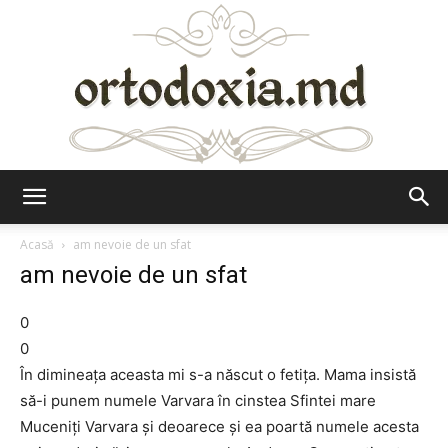
Ortodoxia.md
Acasă
am nevoie de un sfat
am nevoie de un sfat
0
0
În dimineaţa aceasta mi s-a născut o fetiţa. Mama insistă
să-i punem numele Varvara în cinstea Sfintei mare
Muceniţi Varvara şi deoarece şi ea poartă numele acesta