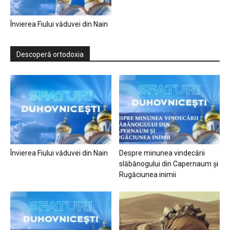
Învierea Fiului văduvei din Nain
Descoperă ortodoxia
Învierea Fiului văduvei din Nain
Despre minunea vindecării
slăbănogului din Capernaum și
Rugăciunea inimii