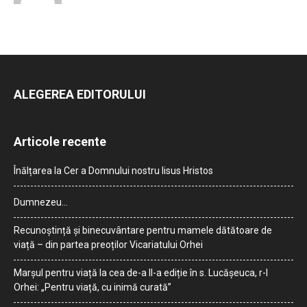
ALEGEREA EDITORULUI
Articole recente
Înălțarea la Cer a Domnului nostru Iisus Hristos
Dumnezeu…
Recunoștință și binecuvântare pentru mamele dătătoare de
viață – din partea preoților Vicariatului Orhei
Marșul pentru viață la cea de-a II-a ediție în s. Lucășeuca, r-l
Orhei: „Pentru viață, cu inimă curată”