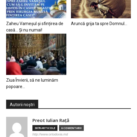
Zaheu Vameșul și sfințirea de
Aruncă grija ta spre Domnul…
casă… Și nu numai!
Ziua Învierii, să ne luminăm
popoare…
Autorii noștri
Preot Iulian Raţă
3878 ARTICOLE
6 COMENTARII
http://www.ortodoxia.md