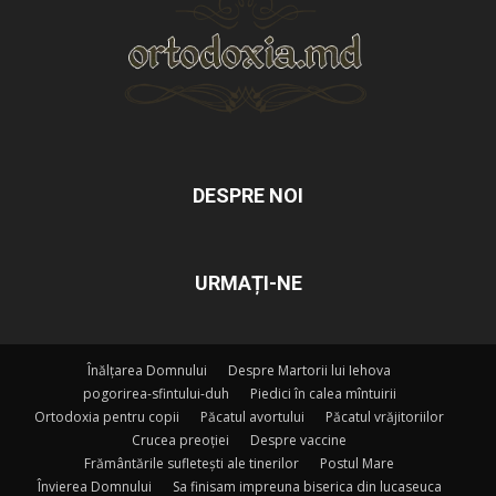
DESPRE NOI
URMAȚI-NE
Înălțarea Domnului
Despre Martorii lui Iehova
pogorirea-sfintului-duh
Piedici în calea mîntuirii
Ortodoxia pentru copii
Păcatul avortului
Păcatul vrăjitoriilor
Crucea preoției
Despre vaccine
Frământările sufletești ale tinerilor
Postul Mare
Învierea Domnului
Sa finisam impreuna biserica din lucaseuca