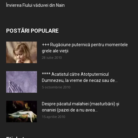
Învierea Fiului văduvei din Nain
POSTĂRI POPULARE
+++ Rugăciune puternică pentru momentele
grele ale vieţii
28 iulie 2010
**** Acatistul către Atotputernicul
Dumnezeu, la vreme de necaz sau de...
5 octombrie 2010
Despre păcatul malahiei (masturbării) şi
onaniei (pazei de a nu avea...
15 aprilie 2010