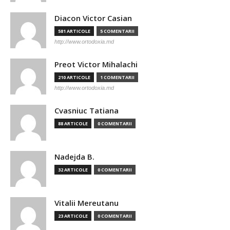
Diacon Victor Casian
581 ARTICOLE
5 COMENTARII
http://www.ortodoxia.md
Preot Victor Mihalachi
210 ARTICOLE
1 COMENTARII
http://www.ortodoxia.md
Cvasniuc Tatiana
88 ARTICOLE
0 COMENTARII
Nadejda B.
32 ARTICOLE
0 COMENTARII
Vitalii Mereutanu
23 ARTICOLE
0 COMENTARII