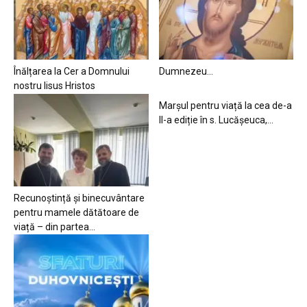
Înălțarea la Cer a Domnului
Dumnezeu…
nostru Iisus Hristos
Marșul pentru viață la cea de-a
II-a ediție în s. Lucășeuca,...
Recunoștință și binecuvântare
pentru mamele dătătoare de
viață – din partea...