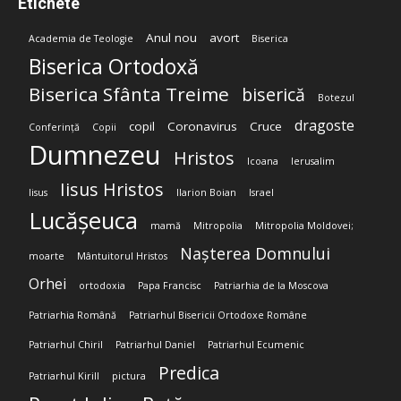
Etichete
Anul nou
avort
Academia de Teologie
Biserica
Biserica Ortodoxă
Biserica Sfânta Treime
biserică
Botezul
dragoste
copil
Coronavirus
Cruce
Conferință
Copii
Dumnezeu
Hristos
Icoana
Ierusalim
Iisus Hristos
Iisus
Ilarion Boian
Israel
Lucășeuca
mamă
Mitropolia
Mitropolia Moldovei;
Nașterea Domnului
moarte
Mântuitorul Hristos
Orhei
ortodoxia
Papa Francisc
Patriarhia de la Moscova
Patriarhia Română
Patriarhul Bisericii Ortodoxe Române
Patriarhul Chiril
Patriarhul Daniel
Patriarhul Ecumenic
Predica
Patriarhul Kirill
pictura