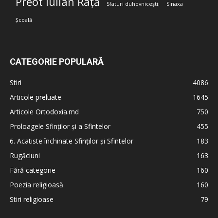
Preot Iulian Rață
Sfaturi duhovnicești;
Sinaxa
Școală
CATEGORIE POPULARĂ
Stiri
4086
Articole preluate
1645
Articole Ortodoxia.md
750
Proloagele Sfinților și a Sfintelor
455
6. Acatiste închinate Sfinților și Sfintelor
183
Rugăciuni
163
Fără categorie
160
Poezia religioasă
160
Stiri religioase
79