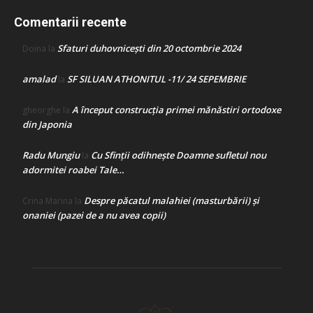
Comentarii recente
Sfaturi duhovnicești din 20 octombrie 2024
Doina
la
amalad
SF SILUAN ATHONITUL -11/ 24 SEPEMBRIE
la
A început construcţia primei mănăstiri ortodoxe
gheorghe
la
din Japonia
Radu Mungiu
Cu Sfinții odihnește Doamne sufletul nou
la
adormitei roabei Tale…
Despre păcatul malahiei (masturbării) şi
Crina Marina
la
onaniei (pazei de a nu avea copii)