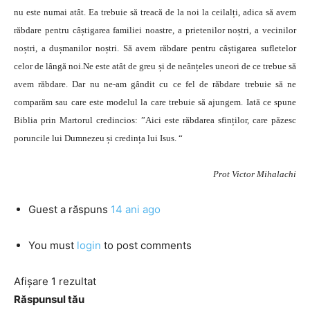
nu este numai atât. Ea trebuie să treacă de la noi la ceilalți, adica să avem
răbdare pentru câștigarea familiei noastre, a prietenilor noștri, a vecinilor
noștri, a dușmanilor noștri. Să avem răbdare pentru câștigarea sufletelor
celor de lângă noi.Ne este atât de greu și de neânțeles uneori de ce trebue să
avem răbdare. Dar nu ne-am gândit cu ce fel de răbdare trebuie să ne
comparăm sau care este modelul la care trebuie să ajungem. Iată ce spune
Biblia prin Martorul credincios: ”Aici este răbdarea sfinților, care păzesc
poruncile lui Dumnezeu și credința lui Isus. “
Prot Victor Mihalachi
Guest
a răspuns
14 ani ago
You must
login
to post comments
Afișare 1 rezultat
Răspunsul tău