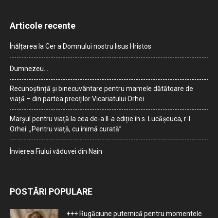
Articole recente
Înălțarea la Cer a Domnului nostru Iisus Hristos
Dumnezeu…
Recunoștință și binecuvântare pentru mamele dătătoare de
viață – din partea preoților Vicariatului Orhei
Marșul pentru viață la cea de-a II-a ediție în s. Lucășeuca, r-l
Orhei: „Pentru viață, cu inimă curată”
Învierea Fiului văduvei din Nain
POSTĂRI POPULARE
+++ Rugăciune puternică pentru momentele