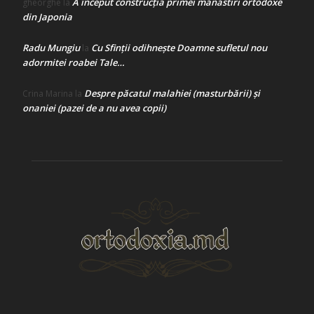
A început construcţia primei mănăstiri ortodoxe
gheorghe
la
din Japonia
Radu Mungiu
Cu Sfinții odihnește Doamne sufletul nou
la
adormitei roabei Tale…
Despre păcatul malahiei (masturbării) şi
Crina Marina
la
onaniei (pazei de a nu avea copii)