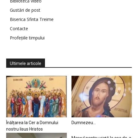
Bibliotecă video
Gustări de post
Biserica Sfinta Treime
Contacte
Profețiile timpului
Ultimele articole
Înălțarea la Cer a Domnului
Dumnezeu…
nostru Iisus Hristos