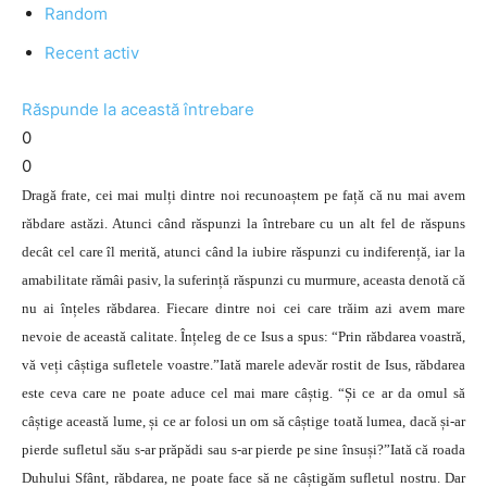
Random
Recent activ
Răspunde la această întrebare
0
0
Dragă frate, cei mai mulți dintre noi recunoaștem pe față că nu mai avem
răbdare astăzi. Atunci când răspunzi la întrebare cu un alt fel de răspuns
decât cel care îl merită, atunci când la iubire răspunzi cu indiferență, iar la
amabilitate rămâi pasiv, la suferință răspunzi cu murmure, aceasta denotă că
nu ai înțeles răbdarea. Fiecare dintre noi cei care trăim azi avem mare
nevoie de această calitate. Înțeleg de ce Isus a spus: “Prin răbdarea voastră,
vă veți câștiga sufletele voastre.”Iată marele adevăr rostit de Isus, răbdarea
este ceva care ne poate aduce cel mai mare câștig. “Și ce ar da omul să
câștige această lume, și ce ar folosi un om să câștige toată lumea, dacă și-ar
pierde sufletul său s-ar prăpădi sau s-ar pierde pe sine însuși?”Iată că roada
Duhului Sfânt, răbdarea, ne poate face să ne câștigăm sufletul nostru. Dar