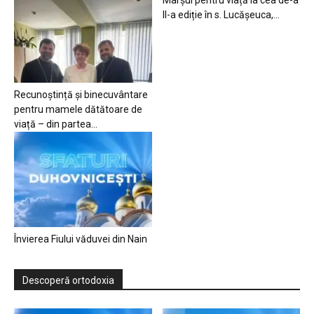
Marșul pentru viață la cea de-a
II-a ediție în s. Lucășeuca,...
Recunoștință și binecuvântare
pentru mamele dătătoare de
viață – din partea...
Învierea Fiului văduvei din Nain
Descoperă ortodoxia