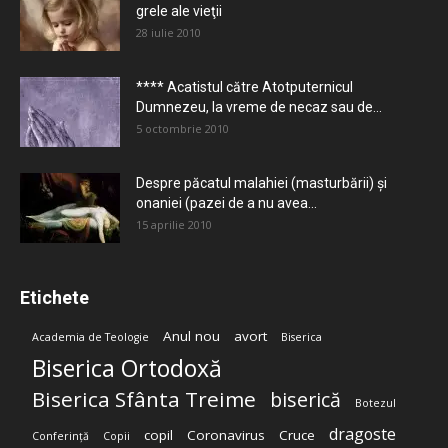
grele ale vieţii
28 iulie 2010
**** Acatistul către Atotputernicul
Dumnezeu, la vreme de necaz sau de...
5 octombrie 2010
Despre păcatul malahiei (masturbării) şi
onaniei (pazei de a nu avea...
15 aprilie 2010
Etichete
Anul nou
avort
Academia de Teologie
Biserica
Biserica Ortodoxă
Biserica Sfânta Treime
biserică
Botezul
dragoste
copil
Coronavirus
Cruce
Conferință
Copii