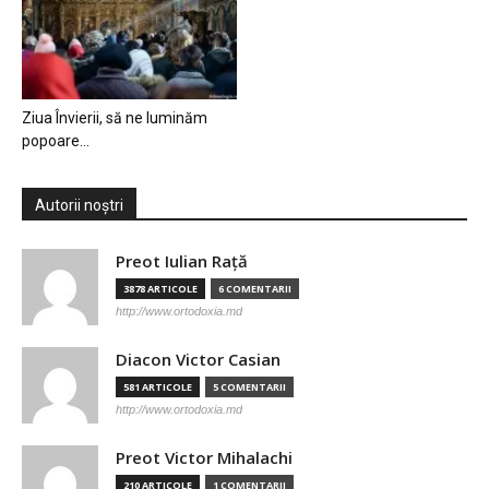
Ziua Învierii, să ne luminăm
popoare…
Autorii noștri
Preot Iulian Raţă
3878 ARTICOLE
6 COMENTARII
http://www.ortodoxia.md
Diacon Victor Casian
581 ARTICOLE
5 COMENTARII
http://www.ortodoxia.md
Preot Victor Mihalachi
210 ARTICOLE
1 COMENTARII