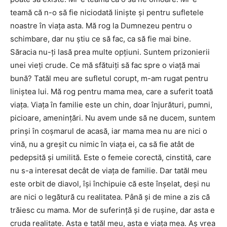
teamă că n-o să fie niciodată linişte şi pentru sufletele
noastre în viaţa asta. Mă rog la Dumnezeu pentru o
schimbare, dar nu ştiu ce să fac, ca să fie mai bine.
Săracia nu-ţi lasă prea multe opţiuni. Suntem prizonierii
unei vieţi crude. Ce mă sfătuiţi să fac spre o viaţă mai
bună? Tatăl meu are sufletul corupt, m-am rugat pentru
liniştea lui. Mă rog pentru mama mea, care a suferit toată
viaţa. Viaţa în familie este un chin, doar înjurături, pumni,
picioare, ameninţări. Nu avem unde să ne ducem, suntem
prinşi în coşmarul de acasă, iar mama mea nu are nici o
vină, nu a greşit cu nimic în viaţa ei, ca să fie atât de
pedepsită şi umilită. Este o femeie corectă, cinstită, care
nu s-a interesat decât de viaţa de familie. Dar tatăl meu
este orbit de diavol, îşi închipuie că este înşelat, deşi nu
are nici o legătură cu realitatea. Până şi de mine a zis că
trăiesc cu mama. Mor de suferinţă şi de ruşine, dar asta e
cruda realitate. Asta e tatăl meu, asta e viaţa mea. Aş vrea