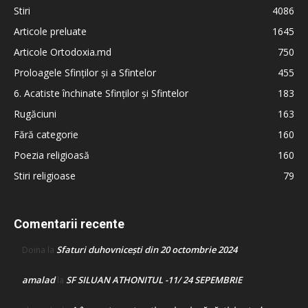
Stiri
4086
Articole preluate
1645
Articole Ortodoxia.md
750
Proloagele Sfinților și a Sfintelor
455
6. Acatiste închinate Sfinților și Sfintelor
183
Rugăciuni
163
Fără categorie
160
Poezia religioasă
160
Stiri religioase
79
Comentarii recente
Sfaturi duhovnicești din 20 octombrie 2024
Doina
la
amalad
SF SILUAN ATHONITUL -11/ 24 SEPEMBRIE
la