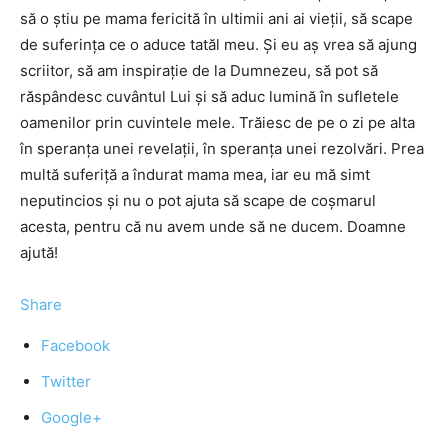
să o ştiu pe mama fericită în ultimii ani ai vieţii, să scape
de suferinţa ce o aduce tatăl meu. Şi eu aş vrea să ajung
scriitor, să am inspiraţie de la Dumnezeu, să pot să
răspândesc cuvântul Lui şi să aduc lumină în sufletele
oamenilor prin cuvintele mele. Trăiesc de pe o zi pe alta
în speranţa unei revelaţii, în speranţa unei rezolvări. Prea
multă suferiţă a îndurat mama mea, iar eu mă simt
neputincios şi nu o pot ajuta să scape de coşmarul
acesta, pentru că nu avem unde să ne ducem. Doamne
ajută!
Share
Facebook
Twitter
Google+