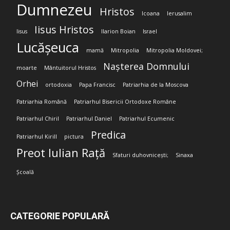
Dumnezeu
Hristos
Icoana
Ierusalim
Iisus Hristos
Iisus
Ilarion Boian
Israel
Lucășeuca
mamă
Mitropolia
Mitropolia Moldovei;
Nașterea Domnului
moarte
Mântuitorul Hristos
Orhei
ortodoxia
Papa Francisc
Patriarhia de la Moscova
Patriarhia Română
Patriarhul Bisericii Ortodoxe Române
Patriarhul Chiril
Patriarhul Daniel
Patriarhul Ecumenic
Predica
Patriarhul Kirill
pictura
Preot Iulian Rață
Sfaturi duhovnicești;
Sinaxa
Școală
CATEGORIE POPULARĂ