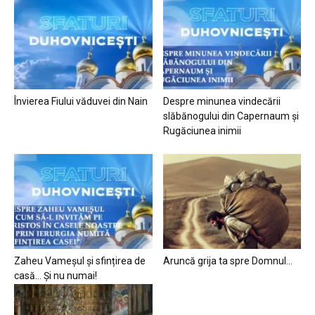
Învierea Fiului văduvei din Nain
Despre minunea vindecării
slăbănogului din Capernaum și
Rugăciunea inimii
Zaheu Vameșul și sfințirea de
Aruncă grija ta spre Domnul…
casă… Și nu numai!