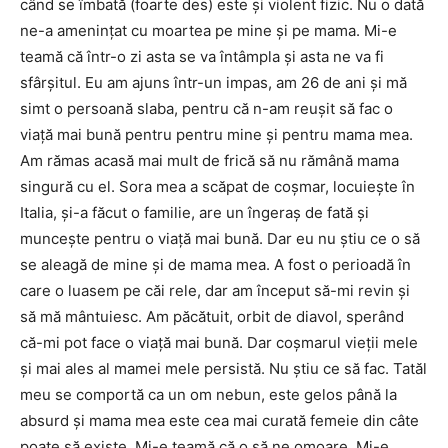
când se îmbată (foarte des) este şi violent fizic. Nu o dată
ne-a ameninţat cu moartea pe mine şi pe mama. Mi-e
teamă că într-o zi asta se va întâmpla şi asta ne va fi
sfârşitul. Eu am ajuns într-un impas, am 26 de ani şi mă
simt o persoană slaba, pentru că n-am reuşit să fac o
viaţă mai bună pentru pentru mine şi pentru mama mea.
Am rămas acasă mai mult de frică să nu rămână mama
singură cu el. Sora mea a scăpat de coşmar, locuieşte în
Italia, şi-a făcut o familie, are un îngeraş de fată şi
munceşte pentru o viaţă mai bună. Dar eu nu ştiu ce o să
se aleagă de mine şi de mama mea. A fost o perioadă în
care o luasem pe căi rele, dar am început să-mi revin şi
să mă mântuiesc. Am păcătuit, orbit de diavol, sperând
că-mi pot face o viaţă mai bună. Dar coşmarul vieţii mele
şi mai ales al mamei mele persistă. Nu ştiu ce să fac. Tatăl
meu se comportă ca un om nebun, este gelos până la
absurd şi mama mea este cea mai curată femeie din câte
poate să existe. Mi-e teamă că o să ne omoare. Mi-e