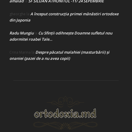
amalad
SF SILUAN ATHONITUL -11/ 24 SEPEMBRIE
la
A început construcţia primei mănăstiri ortodoxe
gheorghe
la
din Japonia
Radu Mungiu
Cu Sfinții odihnește Doamne sufletul nou
la
adormitei roabei Tale…
Despre păcatul malahiei (masturbării) şi
Crina Marina
la
onaniei (pazei de a nu avea copii)