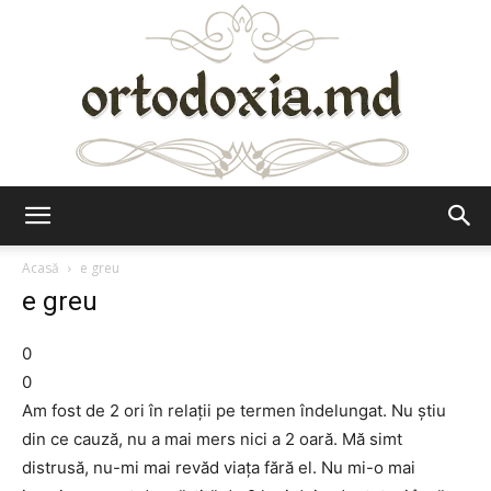
Ortodoxia.md
Acasă
e greu
e greu
0
0
Am fost de 2 ori în relaţii pe termen îndelungat. Nu ştiu
din ce cauză, nu a mai mers nici a 2 oară. Mă simt
distrusă, nu-mi mai revăd viaţa fără el. Nu mi-o mai