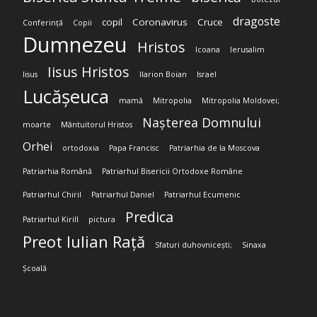
dragoste
copil
Coronavirus
Cruce
Conferință
Copii
Dumnezeu
Hristos
Icoana
Ierusalim
Iisus Hristos
Iisus
Ilarion Boian
Israel
Lucășeuca
mamă
Mitropolia
Mitropolia Moldovei;
Nașterea Domnului
moarte
Mântuitorul Hristos
Orhei
ortodoxia
Papa Francisc
Patriarhia de la Moscova
Patriarhia Română
Patriarhul Bisericii Ortodoxe Române
Patriarhul Chiril
Patriarhul Daniel
Patriarhul Ecumenic
Predica
Patriarhul Kirill
pictura
Preot Iulian Rață
Sfaturi duhovnicești;
Sinaxa
Școală