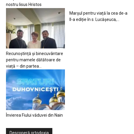
nostru Iisus Hristos
Marșul pentru viață la cea de-a
II-a ediție în s. Lucășeuca,...
Recunoștință și binecuvântare
pentru mamele dătătoare de
viață – din partea...
Învierea Fiului văduvei din Nain
Descoperă ortodoxia