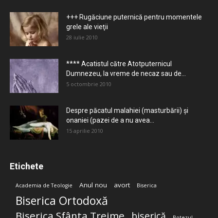
+++ Rugăciune puternică pentru momentele
grele ale vieţii
28 iulie 2010
**** Acatistul către Atotputernicul
Dumnezeu, la vreme de necaz sau de...
5 octombrie 2010
Despre păcatul malahiei (masturbării) şi
onaniei (pazei de a nu avea...
15 aprilie 2010
Etichete
Anul nou
avort
Academia de Teologie
Biserica
Biserica Ortodoxă
Biserica Sfânta Treime
biserică
Botezul