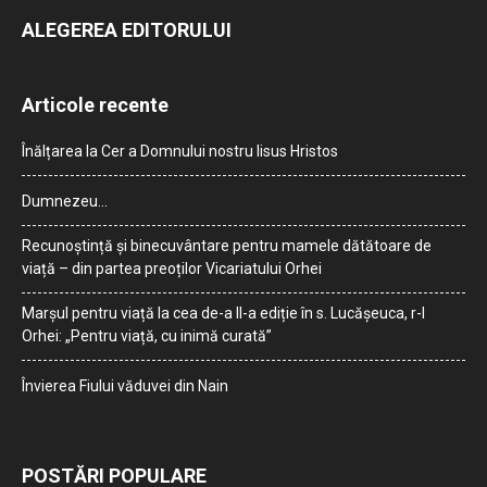
ALEGEREA EDITORULUI
Articole recente
Înălțarea la Cer a Domnului nostru Iisus Hristos
Dumnezeu…
Recunoștință și binecuvântare pentru mamele dătătoare de
viață – din partea preoților Vicariatului Orhei
Marșul pentru viață la cea de-a II-a ediție în s. Lucășeuca, r-l
Orhei: „Pentru viață, cu inimă curată”
Învierea Fiului văduvei din Nain
POSTĂRI POPULARE