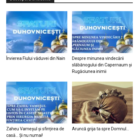
Învierea Fiului văduvei din Nain
Despre minunea vindecării
slăbănogului din Capernaum și
Rugăciunea inimii
Zaheu Vameșul și sfințirea de
Aruncă grija ta spre Domnul…
casă… Și nu numai!