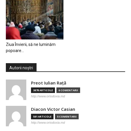
Ziua Învierii, să ne luminăm
popoare…
Autorii noștri
Preot Iulian Raţă
3878 ARTICOLE
6 COMENTARII
http://www.ortodoxia.md
Diacon Victor Casian
581 ARTICOLE
5 COMENTARII
http://www.ortodoxia.md