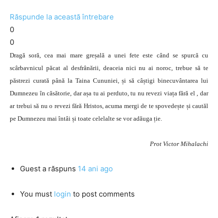
Răspunde la această întrebare
0
0
Dragă soră, cea mai mare greșală a unei fete este când se spurcă cu
scârbavnicul păcat al desfrânării, deaceia nici nu ai noroc, trebue să te
păstrezi curată până la Taina Cununiei, și să câștigi binecuvântarea lui
Dumnezeu în căsătorie, dar așa tu ai perduto, tu nu revezi viața fără el , dar
ar trebui să nu o revezi fără Hristos, acuma mergi de te spovedește și cautăl
pe Dumnezeu mai întâi și toate celelalte se vor adăuga ție.
Prot Victor Mihalachi
Guest
a răspuns
14 ani ago
You must
login
to post comments