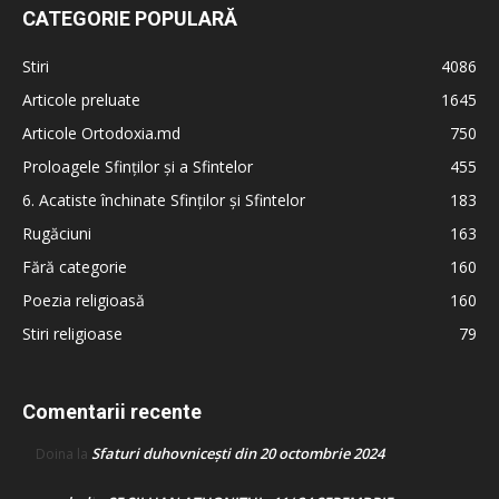
CATEGORIE POPULARĂ
Stiri
4086
Articole preluate
1645
Articole Ortodoxia.md
750
Proloagele Sfinților și a Sfintelor
455
6. Acatiste închinate Sfinților și Sfintelor
183
Rugăciuni
163
Fără categorie
160
Poezia religioasă
160
Stiri religioase
79
Comentarii recente
Sfaturi duhovnicești din 20 octombrie 2024
Doina
la