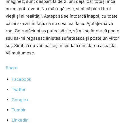
imaginez, sunt despărţită de 2 luni deja, dar totuşi încă
nu-mi pot reveni. Nu mă regăsesc, simt că pierd firul
vieţii şi al realităţii. Aştept să se întoarcă înapoi, cu toate
că mi s-a zis în faţă. că nu o va mai face. Ajutaţi-mă vă
rog. Ce rugăciuni aş putea să zic, să mi se întoarcă poate,
sau să-mi regăsesc liniştea sufletească şi poate un viitor
soţ. Simt că nu voi mai ieşi niciodată din starea aceasta.
Vă mulţumesc.
Share
Facebook
Twitter
Google+
Tumblr
LinkedIn