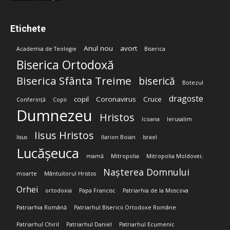
Etichete
Anul nou
avort
Academia de Teologie
Biserica
Biserica Ortodoxă
Biserica Sfânta Treime
biserică
Botezul
dragoste
copil
Coronavirus
Cruce
Conferință
Copii
Dumnezeu
Hristos
Icoana
Ierusalim
Iisus Hristos
Iisus
Ilarion Boian
Israel
Lucășeuca
mamă
Mitropolia
Mitropolia Moldovei;
Nașterea Domnului
moarte
Mântuitorul Hristos
Orhei
ortodoxia
Papa Francisc
Patriarhia de la Moscova
Patriarhia Română
Patriarhul Bisericii Ortodoxe Române
Patriarhul Chiril
Patriarhul Daniel
Patriarhul Ecumenic