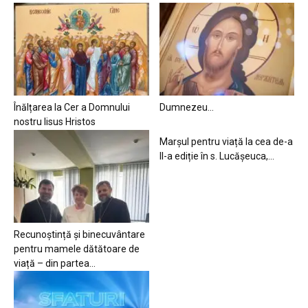
Înălțarea la Cer a Domnului
Dumnezeu…
nostru Iisus Hristos
Marșul pentru viață la cea de-a
II-a ediție în s. Lucășeuca,...
Recunoștință și binecuvântare
pentru mamele dătătoare de
viață – din partea...