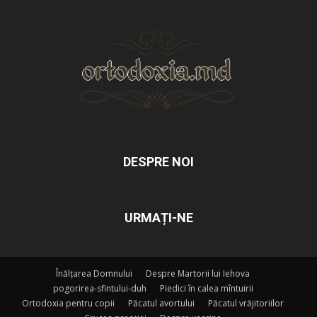
DESPRE NOI
URMAȚI-NE
Înălțarea Domnului
Despre Martorii lui Iehova
pogorirea-sfintului-duh
Piedici în calea mîntuirii
Ortodoxia pentru copii
Păcatul avortului
Păcatul vrăjitoriilor