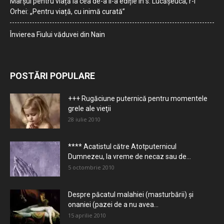
Marșul pentru viață la cea de-a II-a ediție în s. Lucășeuca, r-l
Orhei: „Pentru viață, cu inimă curată”
Învierea Fiului văduvei din Nain
POSTĂRI POPULARE
+++ Rugăciune puternică pentru momentele
grele ale vieţii
28 iulie 2010
**** Acatistul către Atotputernicul
Dumnezeu, la vreme de necaz sau de...
5 octombrie 2010
Despre păcatul malahiei (masturbării) şi
onaniei (pazei de a nu avea...
15 aprilie 2010