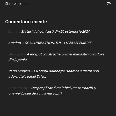
Stiri religioase
79
Comentarii recente
Sfaturi duhovnicești din 20 octombrie 2024
Doina
la
amalad
SF SILUAN ATHONITUL -11/ 24 SEPEMBRIE
la
A început construcţia primei mănăstiri ortodoxe
gheorghe
la
din Japonia
Radu Mungiu
Cu Sfinții odihnește Doamne sufletul nou
la
adormitei roabei Tale…
Despre păcatul malahiei (masturbării) şi
Crina Marina
la
onaniei (pazei de a nu avea copii)