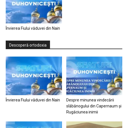
Învierea Fiului văduvei din Nain
Descoperă ortodoxia
Învierea Fiului văduvei din Nain
Despre minunea vindecării
slăbănogului din Capernaum și
Rugăciunea inimii