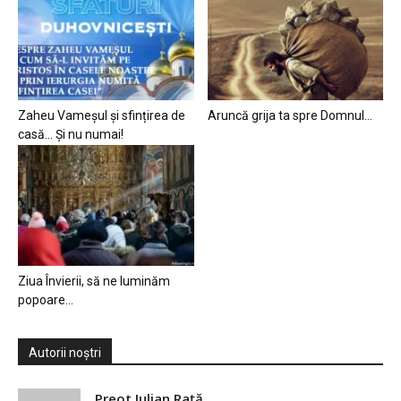
Zaheu Vameșul și sfințirea de
Aruncă grija ta spre Domnul…
casă… Și nu numai!
Ziua Învierii, să ne luminăm
popoare…
Autorii noștri
Preot Iulian Raţă