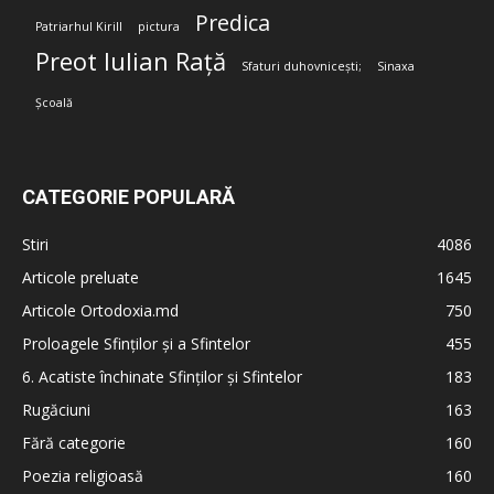
Predica
Patriarhul Kirill
pictura
Preot Iulian Rață
Sfaturi duhovnicești;
Sinaxa
Școală
CATEGORIE POPULARĂ
Stiri
4086
Articole preluate
1645
Articole Ortodoxia.md
750
Proloagele Sfinților și a Sfintelor
455
6. Acatiste închinate Sfinților și Sfintelor
183
Rugăciuni
163
Fără categorie
160
Poezia religioasă
160