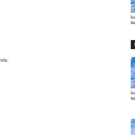
În
Na
mite.
În
Na