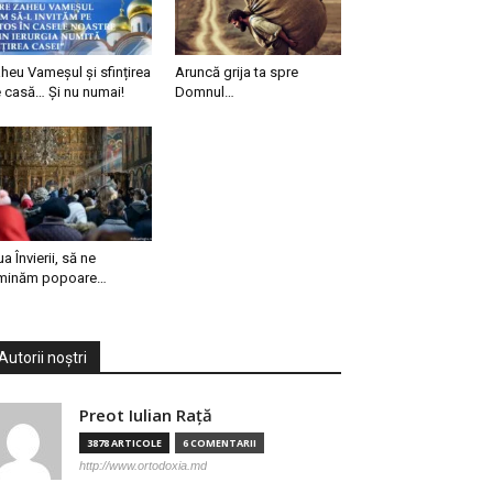
heu Vameșul și sfințirea
Aruncă grija ta spre
 casă… Și nu numai!
Domnul…
ua Învierii, să ne
minăm popoare…
Autorii noștri
Preot Iulian Raţă
3878 ARTICOLE
6 COMENTARII
http://www.ortodoxia.md