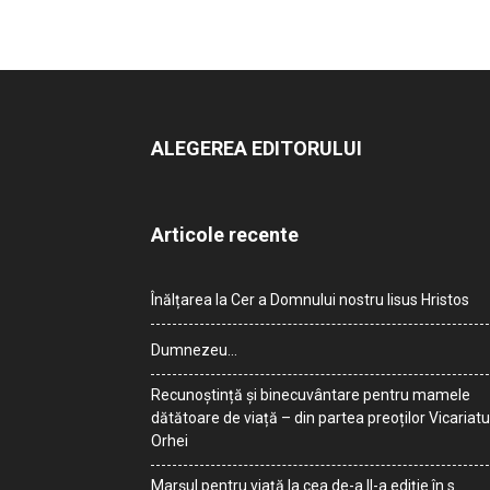
ALEGEREA EDITORULUI
Articole recente
Înălțarea la Cer a Domnului nostru Iisus Hristos
Dumnezeu…
Recunoștință și binecuvântare pentru mamele
dătătoare de viață – din partea preoților Vicariatu
Orhei
Marșul pentru viață la cea de-a II-a ediție în s.