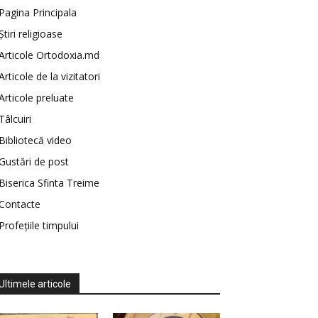
Pagina Principala
Știri religioase
Articole Ortodoxia.md
Articole de la vizitatori
Articole preluate
Tâlcuiri
Bibliotecă video
Gustări de post
Biserica Sfinta Treime
Contacte
Profețiile timpului
Ultimele articole