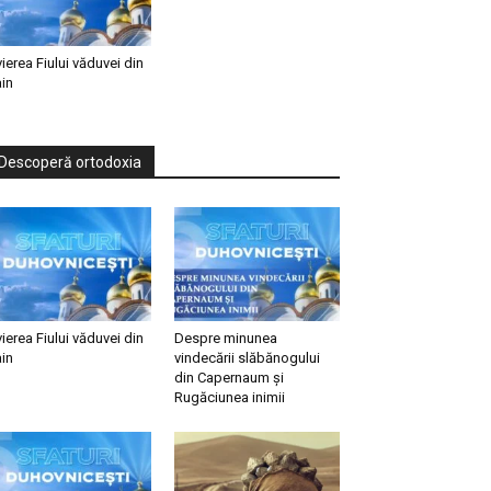
vierea Fiului văduvei din
in
Descoperă ortodoxia
vierea Fiului văduvei din
Despre minunea
in
vindecării slăbănogului
din Capernaum și
Rugăciunea inimii