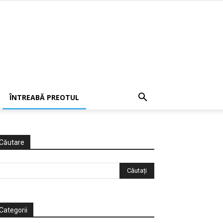
ÎNTREABĂ PREOTUL
Căutare
Categorii