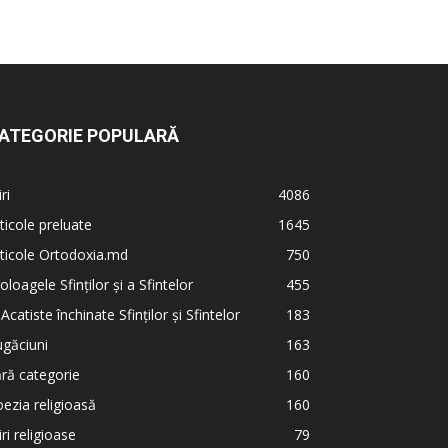
ATEGORIE POPULARĂ
iri
4086
ticole preluate
1645
ticole Ortodoxia.md
750
oloagele Sfinților și a Sfintelor
455
 Acatiste închinate Sfinților și Sfintelor
183
găciuni
163
ră categorie
160
ezia religioasă
160
iri religioase
79