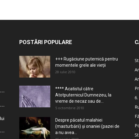
POSTĂRI POPULARE
C
+++ Rugăciune puternică pentru
St
momentele grele ale vieţii
Ar
28 iulie 2010
Ar
Pr
**** Acatistul către
Atotputernicul Dumnezeu, la
6.
vreme de necaz sau de...
Ru
5 octombrie 2010
Fă
lui
Despre păcatul malahiei
Po
(masturbării) şi onaniei (pazei de
a nu avea...
St