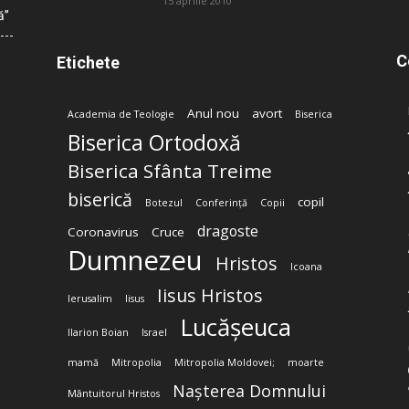
15 aprilie 2010
ă”
C
Etichete
Anul nou
avort
Academia de Teologie
Biserica
Biserica Ortodoxă
Biserica Sfânta Treime
biserică
copil
Botezul
Conferință
Copii
dragoste
Coronavirus
Cruce
Dumnezeu
Hristos
Icoana
Iisus Hristos
Ierusalim
Iisus
Lucășeuca
Ilarion Boian
Israel
mamă
Mitropolia
Mitropolia Moldovei;
moarte
Nașterea Domnului
Mântuitorul Hristos