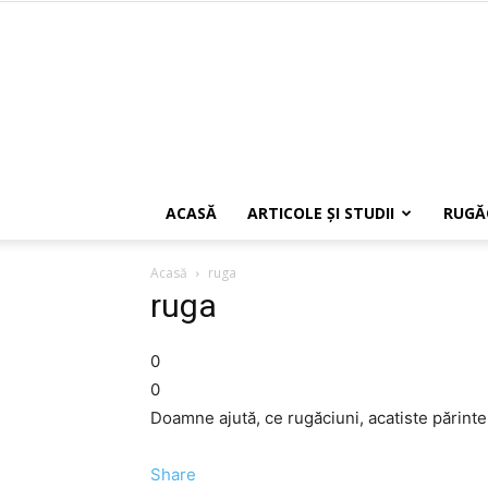
ACASĂ
ARTICOLE ŞI STUDII
RUGĂ
Acasă
ruga
ruga
0
0
Doamne ajută, ce rugăciuni, acatiste părint
Share