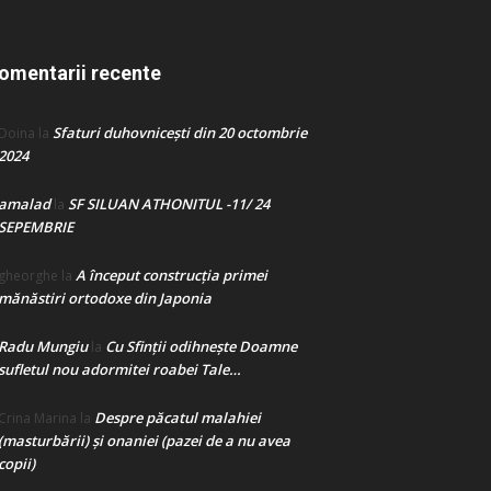
omentarii recente
Sfaturi duhovnicești din 20 octombrie
Doina
la
2024
amalad
SF SILUAN ATHONITUL -11/ 24
la
SEPEMBRIE
A început construcţia primei
gheorghe
la
mănăstiri ortodoxe din Japonia
Radu Mungiu
Cu Sfinții odihnește Doamne
la
sufletul nou adormitei roabei Tale…
Despre păcatul malahiei
Crina Marina
la
(masturbării) şi onaniei (pazei de a nu avea
copii)