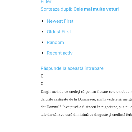
Filter
Sortează după:
Cele mai multe voturi
Newest First
Oldest First
Random
Recent activ
Răspunde la această întrebare
0
0
Dragii mei, de ce credeți că pentru fiecare cerere trebue 
darurile câștigate de la Dumnezeu, am în vedere să mergi 
dat Domnul? Învățațivă a fi sinceri în rugăciune, și a nu 
tale dar să izvorască din inimă cu dragoste și credință ferb