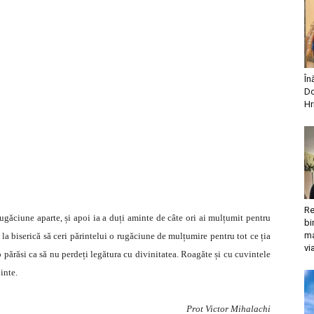
În
Do
Hr
Re
rugăciune aparte, și apoi ia a duți aminte de câte ori ai mulțumit pentru
bi
ma
la biserică să ceri părintelui o rugăciune de mulțumire pentru tot ce ția
vi
o părăsi ca să nu perdeți legătura cu divinitatea. Roagăte și cu cuvintele
inte.
Prot Victor Mihalachi