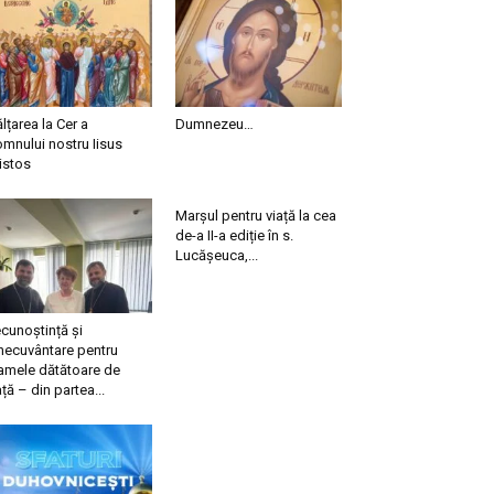
ălțarea la Cer a
Dumnezeu…
mnului nostru Iisus
istos
Marșul pentru viață la cea
de-a II-a ediție în s.
Lucășeuca,...
cunoștință și
necuvântare pentru
mele dătătoare de
ață – din partea...