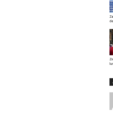
Za
de
Zi
lu