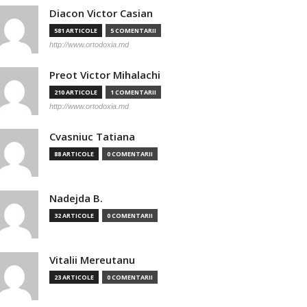
Diacon Victor Casian
581 ARTICOLE
5 COMENTARII
http://www.ortodoxia.md
Preot Victor Mihalachi
210 ARTICOLE
1 COMENTARII
http://www.ortodoxia.md
Cvasniuc Tatiana
88 ARTICOLE
0 COMENTARII
Nadejda B.
32 ARTICOLE
0 COMENTARII
Vitalii Mereutanu
23 ARTICOLE
0 COMENTARII