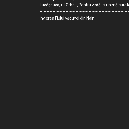
Lucășeuca, r-l Orhei: „Pentru viață, cu inimă curat
Învierea Fiului văduvei din Nain