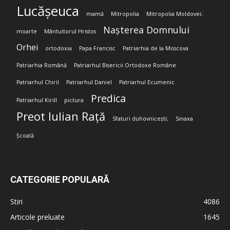
Lucășeuca
mamă
Mitropolia
Mitropolia Moldovei;
Nașterea Domnului
moarte
Mântuitorul Hristos
Orhei
ortodoxia
Papa Francisc
Patriarhia de la Moscova
Patriarhia Română
Patriarhul Bisericii Ortodoxe Române
Patriarhul Chiril
Patriarhul Daniel
Patriarhul Ecumenic
Predica
Patriarhul Kirill
pictura
Preot Iulian Rață
Sfaturi duhovnicești;
Sinaxa
Școală
CATEGORIE POPULARĂ
Stiri
4086
Articole preluate
1645