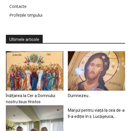
Contacte
Profețiile timpului
Ultimele articole
Înălțarea la Cer a Domnului
Dumnezeu…
nostru Iisus Hristos
Marșul pentru viață la cea de-a
II-a ediție în s. Lucășeuca,...