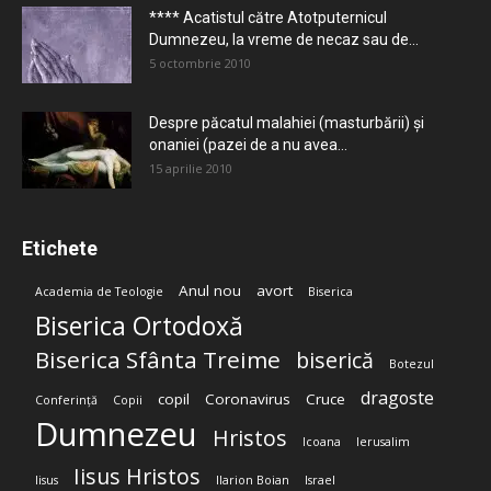
**** Acatistul către Atotputernicul
Dumnezeu, la vreme de necaz sau de...
5 octombrie 2010
Despre păcatul malahiei (masturbării) şi
onaniei (pazei de a nu avea...
15 aprilie 2010
Etichete
Anul nou
avort
Academia de Teologie
Biserica
Biserica Ortodoxă
Biserica Sfânta Treime
biserică
Botezul
dragoste
copil
Coronavirus
Cruce
Conferință
Copii
Dumnezeu
Hristos
Icoana
Ierusalim
Iisus Hristos
Iisus
Ilarion Boian
Israel