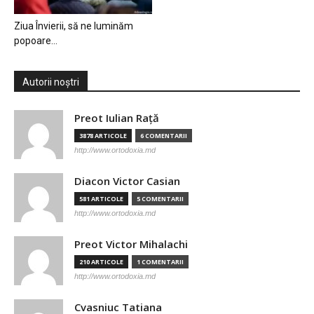
Ziua Învierii, să ne luminăm
popoare…
Autorii noștri
Preot Iulian Raţă
3878 ARTICOLE
6 COMENTARII
http://www.ortodoxia.md
Diacon Victor Casian
581 ARTICOLE
5 COMENTARII
http://www.ortodoxia.md
Preot Victor Mihalachi
210 ARTICOLE
1 COMENTARII
http://www.ortodoxia.md
Cvasniuc Tatiana