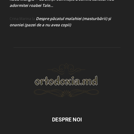
adormitei roabei Tale…
Despre păcatul malahiei (masturbării) şi
Crina Marina
la
onaniei (pazei de a nu avea copii)
DESPRE NOI