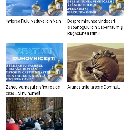
Învierea Fiului văduvei din Nain
Despre minunea vindecării
slăbănogului din Capernaum și
Rugăciunea inimii
Zaheu Vameșul și sfințirea de
Aruncă grija ta spre Domnul…
casă… Și nu numai!