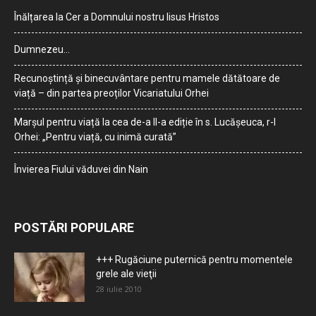
Înălțarea la Cer a Domnului nostru Iisus Hristos
Dumnezeu…
Recunoștință și binecuvântare pentru mamele dătătoare de
viață – din partea preoților Vicariatului Orhei
Marșul pentru viață la cea de-a II-a ediție în s. Lucășeuca, r-l
Orhei: „Pentru viață, cu inimă curată”
Învierea Fiului văduvei din Nain
POSTĂRI POPULARE
+++ Rugăciune puternică pentru momentele
grele ale vieţii
28 iulie 2010