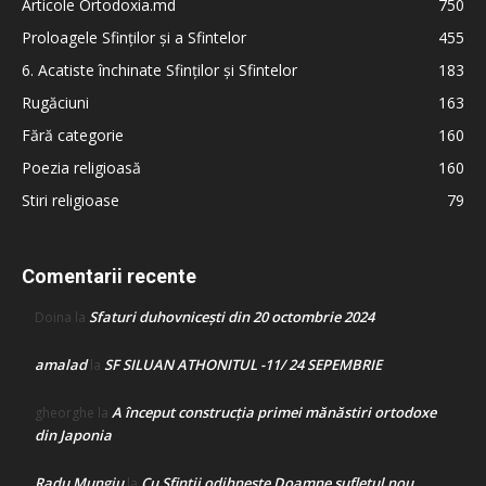
Articole Ortodoxia.md
750
Proloagele Sfinților și a Sfintelor
455
6. Acatiste închinate Sfinților și Sfintelor
183
Rugăciuni
163
Fără categorie
160
Poezia religioasă
160
Stiri religioase
79
Comentarii recente
Sfaturi duhovnicești din 20 octombrie 2024
Doina
la
amalad
SF SILUAN ATHONITUL -11/ 24 SEPEMBRIE
la
A început construcţia primei mănăstiri ortodoxe
gheorghe
la
din Japonia
Radu Mungiu
Cu Sfinții odihnește Doamne sufletul nou
la