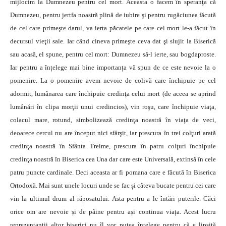
mijlocim la Dumnezeu pentru cel mort. Aceasta o facem în speranţa că
Dumnezeu, pentru jertfa noastră plină de iubire şi pentru rugăciunea făcută
de cel care primeşte darul, va ierta păcatele pe care cel mort le-a făcut în
decursul vieţii sale. Iar când cineva primeşte ceva dat şi slujit la Biserică
sau acasă, el spune, pentru cel mort: Dumnezeu să-l ierte, sau bogdaproste.
Iar pentru a înțelege mai bine importanța vă spun de ce este nevoie la o
pomenire. La o pomenire avem nevoie de colivă care închipuie pe cel
adormit, lumânarea care închipuie credinţa celui mort (de aceea se aprind
lumânări în clipa morţii unui credincios), vin roşu, care închipuie viaţa,
colacul mare, rotund, simbolizează credinţa noastră în viaţa de veci,
deoarece cercul nu are început nici sfârşit, iar prescura în trei colţuri arată
credinţa noastră în Sfânta Treime, prescura în patru colţuri închipuie
credinţa noastră în Biserica cea Una dar care este Universală, extinsă în cele
patru puncte cardinale. Deci aceasta ar fi pomana care e făcută în Biserica
Ortodoxă. Mai sunt unele locuri unde se fac și câteva bucate pentru cei care
vin la ultimul drum al răposatului. Asta pentru a le întări puterile. Căci
orice om are nevoie și de pâine pentru ași continua viața. Acest lucru
reprezentanții altor biserici nu îl vor putea înțelege pentru că e lipsită