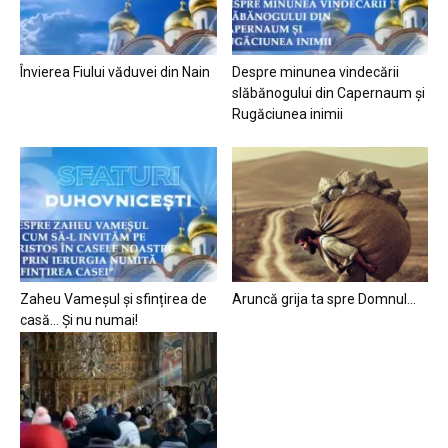
Învierea Fiului văduvei din Nain
Despre minunea vindecării
slăbănogului din Capernaum și
Rugăciunea inimii
Zaheu Vameșul și sfințirea de
Aruncă grija ta spre Domnul…
casă… Și nu numai!