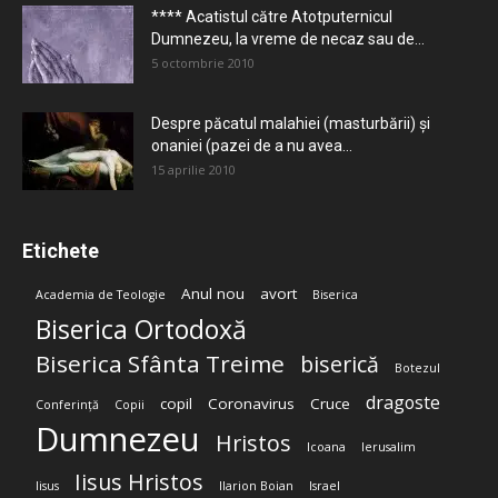
**** Acatistul către Atotputernicul
Dumnezeu, la vreme de necaz sau de...
5 octombrie 2010
Despre păcatul malahiei (masturbării) şi
onaniei (pazei de a nu avea...
15 aprilie 2010
Etichete
Anul nou
avort
Academia de Teologie
Biserica
Biserica Ortodoxă
Biserica Sfânta Treime
biserică
Botezul
dragoste
copil
Coronavirus
Cruce
Conferință
Copii
Dumnezeu
Hristos
Icoana
Ierusalim
Iisus Hristos
Iisus
Ilarion Boian
Israel