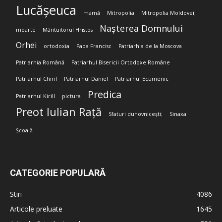
Lucășeuca
mamă
Mitropolia
Mitropolia Moldovei;
Nașterea Domnului
moarte
Mântuitorul Hristos
Orhei
ortodoxia
Papa Francisc
Patriarhia de la Moscova
Patriarhia Română
Patriarhul Bisericii Ortodoxe Române
Patriarhul Chiril
Patriarhul Daniel
Patriarhul Ecumenic
Predica
Patriarhul Kirill
pictura
Preot Iulian Rață
Sfaturi duhovnicești;
Sinaxa
Școală
CATEGORIE POPULARĂ
Stiri
4086
Articole preluate
1645