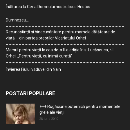
Înălțarea la Cer a Domnului nostru Iisus Hristos
Dumnezeu…
Recunoștință și binecuvântare pentru mamele dătătoare de
viață – din partea preoților Vicariatului Orhei
Marșul pentru viață la cea de-a II-a ediție în s. Lucășeuca, r-l
Orhei: „Pentru viață, cu inimă curată”
Învierea Fiului văduvei din Nain
POSTĂRI POPULARE
+++ Rugăciune puternică pentru momentele
grele ale vieţii
28 iulie 2010