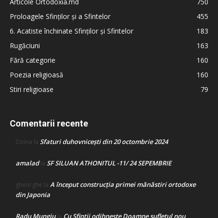
Articole Ortodoxia.md
750
Proloagele Sfinților și a Sfintelor
455
6. Acatiste închinate Sfinților și Sfintelor
183
Rugăciuni
163
Fără categorie
160
Poezia religioasă
160
Stiri religioase
79
Comentarii recente
Sfaturi duhovnicești din 20 octombrie 2024
Doina
la
amalad
SF SILUAN ATHONITUL -11/ 24 SEPEMBRIE
la
A început construcţia primei mănăstiri ortodoxe
gheorghe
la
din Japonia
Radu Mungiu
Cu Sfinții odihnește Doamne sufletul nou
la