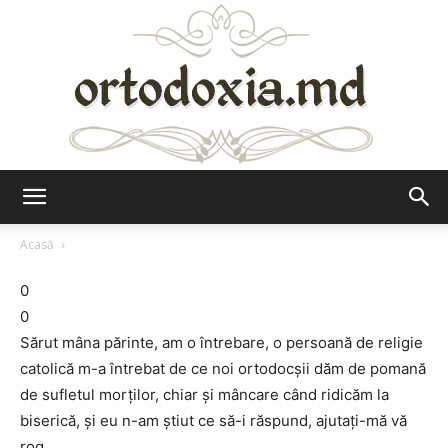
Ortodoxia.md
Acasă
0
0
Sărut mâna părinte, am o întrebare, o persoană de religie
catolică m-a întrebat de ce noi ortodocșii dăm de pomană
de sufletul morților, chiar și mâncare când ridicăm la
biserică, și eu n-am știut ce să-i răspund, ajutați-mă vă
rog.