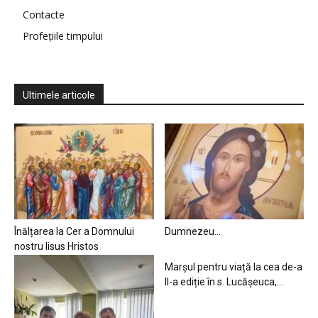
Contacte
Profețiile timpului
Ultimele articole
Înălțarea la Cer a Domnului
Dumnezeu…
nostru Iisus Hristos
Marșul pentru viață la cea de-a
II-a ediție în s. Lucășeuca,...