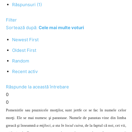
Răspunsuri (1)
Filter
Sortează după:
Cele mai multe voturi
Newest First
Oldest First
Random
Recent activ
Răspunde la această întrebare
0
0
Pomenirile sau praznicele morţilor, sunt jertfe ce se fac în numele celor
morţi. Ele se mai numesc şi parastase. Numele de parastas vine din limba
greacă şi înseamnă
a mijloci
,
a sta în locul cuiva
, de la faptul că noi, cei vii,