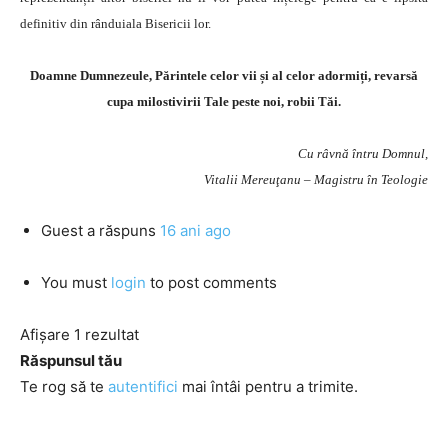
definitiv din rânduiala Bisericii lor.
Doamne Dumnezeule, Părintele celor vii și al celor adormiți, revarsă
cupa milostivirii Tale peste noi, robii Tăi.
Cu râvnă întru Domnul,
Vitalii Mereuţanu – Magistru în Teologie
Guest
a răspuns
16 ani ago
You must
login
to post comments
Afișare 1 rezultat
Răspunsul tău
Te rog să te
autentifici
mai întâi pentru a trimite.