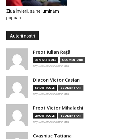
Ziua Învierii, să ne luminăm
popoare…
Autorii noștri
Preot Iulian Raţă
3878 ARTICOLE
6 COMENTARII
http://www.ortodoxia.md
Diacon Victor Casian
581 ARTICOLE
5 COMENTARII
http://www.ortodoxia.md
Preot Victor Mihalachi
210 ARTICOLE
1 COMENTARII
http://www.ortodoxia.md
Cvasniuc Tatiana