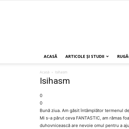
ACASĂ
ARTICOLE ŞI STUDII
RUGĂ
Acasă
Isihasm
Isihasm
0
0
Bună ziua. Am găsit întâmplător termenul de \”
Mi s-a părut ceva FANTASTIC, am rămas foar
duhovnicească are nevoie omul pentru a ajun