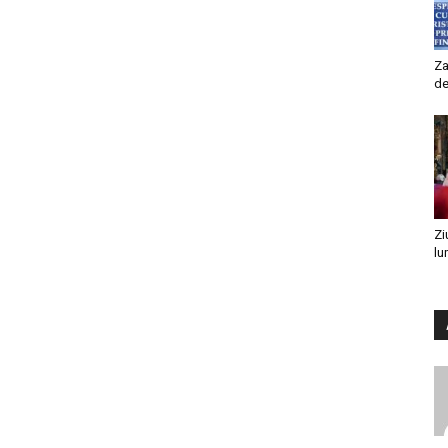
Za
de
Zi
lu