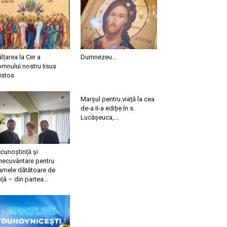
ălțarea la Cer a
Dumnezeu…
mnului nostru Iisus
istos
Marșul pentru viață la cea
de-a II-a ediție în s.
Lucășeuca,...
cunoștință și
necuvântare pentru
mele dătătoare de
ață – din partea...