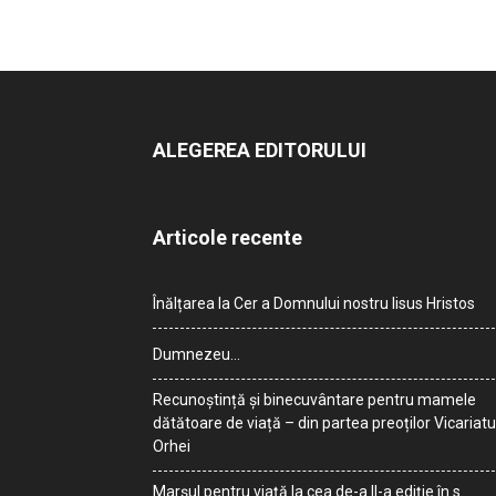
ALEGEREA EDITORULUI
Articole recente
Înălțarea la Cer a Domnului nostru Iisus Hristos
Dumnezeu…
Recunoștință și binecuvântare pentru mamele
dătătoare de viață – din partea preoților Vicariatu
Orhei
Marșul pentru viață la cea de-a II-a ediție în s.