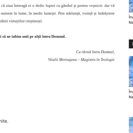
că ziua întreagă ei o dedic luptei cu gândul și pentru veșnicie. dar vă
 suntem în lume, în medii lumești. Prin stăriunță, voință și îndrăynire
În
irii virtuțiilor creștinești.
Na
 să ne iubim unii pe alții întru Domnul.
Cu râvnă întru Domnul,
Vitalii Mereuţanu – Magistru în Teologie
În
Na
mite.