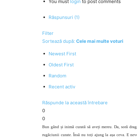
You must
login
to post comments
Răspunsuri (1)
Filter
Sortează după:
Cele mai multe voturi
Newest First
Oldest First
Random
Recent activ
Răspunde la această întrebare
0
0
Bun gând și inimă curată să aveți mereu. Da, soră dragă
rugăciunii curate. Însă nu toți ajung la așa ceva. E ne