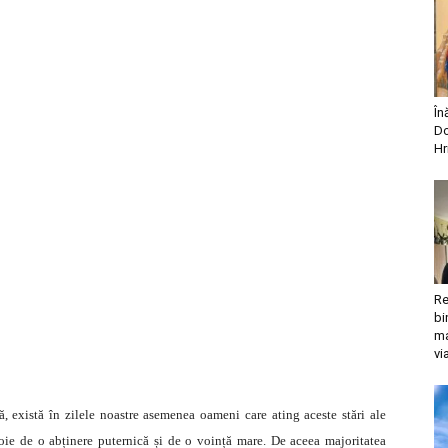
În
Do
Hr
Re
bi
ma
vi
, există în zilele noastre asemenea oameni care ating aceste stări ale
voie de o abținere puternică și de o voință mare. De aceea majoritatea