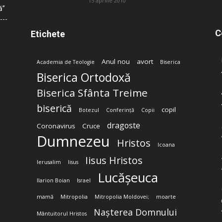
15 aprilie 2010
ă”
C
Etichete
Anul nou
avort
Academia de Teologie
Biserica
Biserica Ortodoxă
Biserica Sfânta Treime
biserică
copil
Botezul
Conferință
Copii
dragoste
Coronavirus
Cruce
Dumnezeu
Hristos
Icoana
Iisus Hristos
Ierusalim
Iisus
Lucășeuca
Ilarion Boian
Israel
mamă
Mitropolia
Mitropolia Moldovei;
moarte
Nașterea Domnului
Mântuitorul Hristos