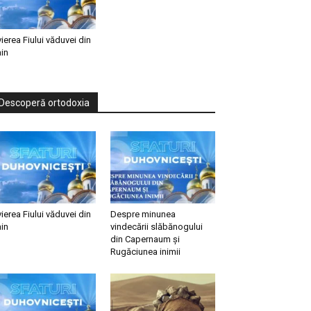
vierea Fiului văduvei din
in
Descoperă ortodoxia
vierea Fiului văduvei din
Despre minunea
in
vindecării slăbănogului
din Capernaum și
Rugăciunea inimii