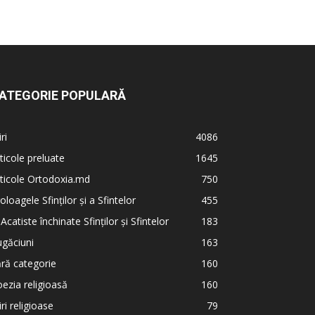
ATEGORIE POPULARĂ
iri
4086
ticole preluate
1645
ticole Ortodoxia.md
750
oloagele Sfinților și a Sfintelor
455
 Acatiste închinate Sfinților și Sfintelor
183
găciuni
163
ră categorie
160
ezia religioasă
160
iri religioase
79