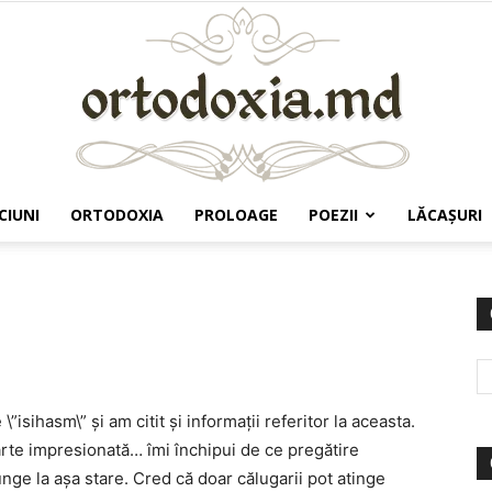
CIUNI
ORTODOXIA
PROLOAGE
POEZII
LĂCAŞURI
Ortodoxia.md
isihasm\” și am citit și informații referitor la aceasta.
te impresionată… îmi închipui de ce pregătire
ge la așa stare. Cred că doar călugarii pot atinge