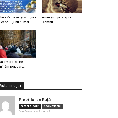
heu Vameșul și sfințirea
Aruncă grija ta spre
 casă… Și nu numai!
Domnul…
ua Învierii, să ne
minăm popoare…
Autorii noștri
Preot Iulian Raţă
3878 ARTICOLE
6 COMENTARII
http://www.ortodoxia.md