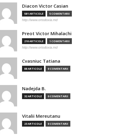
Diacon Victor Casian
581 ARTICOLE
5 COMENTARII
http://www.ortodoxia.md
Preot Victor Mihalachi
210 ARTICOLE
1 COMENTARII
http://www.ortodoxia.md
Cvasniuc Tatiana
88 ARTICOLE
0 COMENTARII
Nadejda B.
32 ARTICOLE
0 COMENTARII
Vitalii Mereutanu
23 ARTICOLE
0 COMENTARII