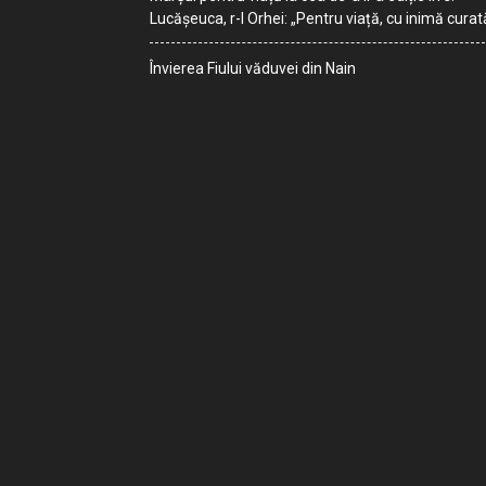
Lucășeuca, r-l Orhei: „Pentru viață, cu inimă curat
Învierea Fiului văduvei din Nain