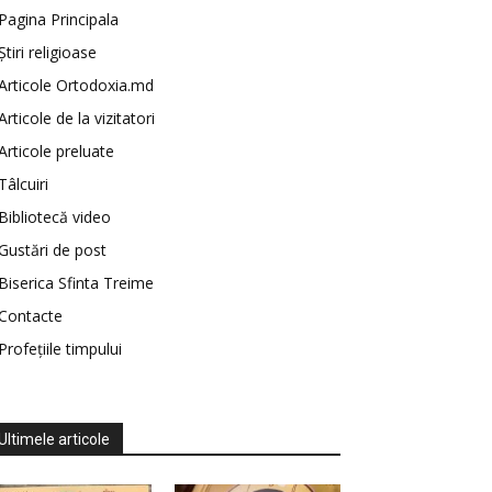
Pagina Principala
Știri religioase
Articole Ortodoxia.md
Articole de la vizitatori
Articole preluate
Tâlcuiri
Bibliotecă video
Gustări de post
Biserica Sfinta Treime
Contacte
Profețiile timpului
Ultimele articole