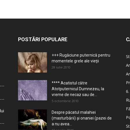
POSTĂRI POPULARE
C
+++ Rugăciune puternică pentru
St
momentele grele ale vieţii
Ar
28 iulie 2010
Ar
Pr
**** Acatistul către
Atotputernicul Dumnezeu, la
6.
vreme de necaz sau de...
Ru
5 octombrie 2010
Fă
lui
Despre păcatul malahiei
Po
(masturbării) şi onaniei (pazei de
a nu avea...
St