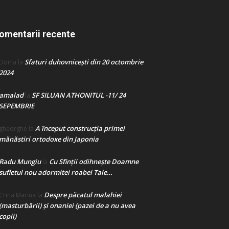
omentarii recente
Sfaturi duhovnicești din 20 octombrie
Doina
la
2024
amalad
SF SILUAN ATHONITUL -11/ 24
la
SEPEMBRIE
A început construcţia primei
gheorghe
la
mănăstiri ortodoxe din Japonia
Radu Mungiu
Cu Sfinții odihnește Doamne
la
sufletul nou adormitei roabei Tale…
Despre păcatul malahiei
Crina Marina
la
(masturbării) şi onaniei (pazei de a nu avea
copii)