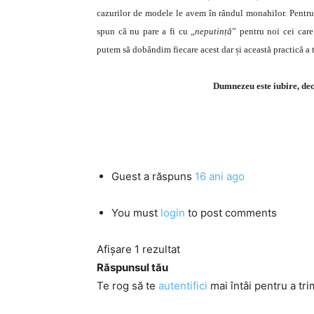
cazurilor de modele le avem în rândul monahilor. Pentru 
spun că nu pare a fi cu „
neputință
” pentru noi cei care
putem să dobândim fiecare acest dar și această practică a tră
Dumnezeu este iubire, deci
Guest
a răspuns
16 ani ago
You must
login
to post comments
Afișare 1 rezultat
Răspunsul tău
Te rog să te
autentifici
mai întâi pentru a tri