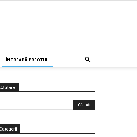
ÎNTREABĂ PREOTUL
Căutare
Categorii