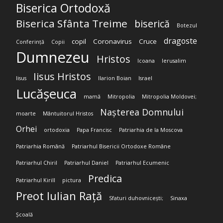
Biserica Ortodoxă
Biserica Sfânta Treime
biserică
Botezul
dragoste
copil
Coronavirus
Cruce
Conferință
Copii
Dumnezeu
Hristos
Icoana
Ierusalim
Iisus Hristos
Iisus
Ilarion Boian
Israel
Lucășeuca
mamă
Mitropolia
Mitropolia Moldovei;
Nașterea Domnului
moarte
Mântuitorul Hristos
Orhei
ortodoxia
Papa Francisc
Patriarhia de la Moscova
Patriarhia Română
Patriarhul Bisericii Ortodoxe Române
Patriarhul Chiril
Patriarhul Daniel
Patriarhul Ecumenic
Predica
Patriarhul Kirill
pictura
Preot Iulian Rață
Sfaturi duhovnicești;
Sinaxa
Școală