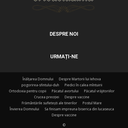
DESPRE NOI
URMAȚI-NE
Înălțarea Domnului
Despre Martorii lui Iehova
pogorirea-sfintului-duh
Piedici în calea mîntuirii
Ortodoxia pentru copii
Păcatul avortului
Păcatul vrăjitoriilor
Crucea preoției
Despre vaccine
Frământările sufletești ale tinerilor
Postul Mare
Învierea Domnului
Sa finisam impreuna biserica din lucaseuca
Despre vaccine
©