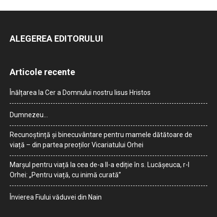
ALEGEREA EDITORULUI
Articole recente
Înălțarea la Cer a Domnului nostru Iisus Hristos
Dumnezeu…
Recunoștință și binecuvântare pentru mamele dătătoare de
viață – din partea preoților Vicariatului Orhei
Marșul pentru viață la cea de-a II-a ediție în s. Lucășeuca, r-l
Orhei: „Pentru viață, cu inimă curată”
Învierea Fiului văduvei din Nain