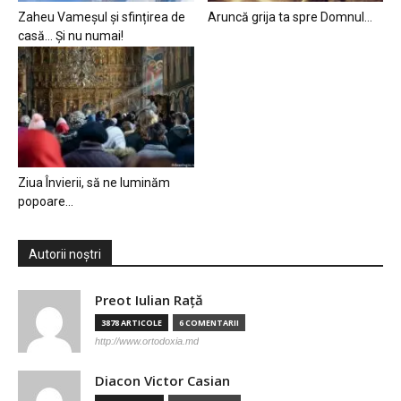
Zaheu Vameșul și sfințirea de
Aruncă grija ta spre Domnul…
casă… Și nu numai!
Ziua Învierii, să ne luminăm
popoare…
Autorii noștri
Preot Iulian Raţă
3878 ARTICOLE
6 COMENTARII
http://www.ortodoxia.md
Diacon Victor Casian