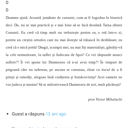
0
0
Doamne ajută. Această jumătate de cununie, cum ar fi logodna în biserică
deci. Da, nu se mai practică și e mai bine să se facă deodată Taina sfintei
Cununii. Eu cred că timp mult nu trebuiește pentru ea, o oră într-o zi,
pentru un creștin ortodox care nu mai dorește să trăiască în desfrânare, eu
cred că e mică jertfa! Dragii, scumpii mei, nu mai fiți materialiști, gândiți-vă
la cele nemuritoare, la suflet și Judecata de Apoi! Ce vei răspunde atunci
suflete?! Îi vei spune lui Dumnezeu că n-ai avut timp?! În timpuri de
prigoană câte nu sufereau, pe ascuns se cununau, chiar cu riscul de a fi
prinși și omorâți, alegeau însă curățenia și bunăcuviința! Acei oameni ne
vor judeca și mustra! Să se milostivească Dumnezeu de noi, mult păcătoșii!
prot Victor Mihalachi
Guest
a răspuns
13 ani ago