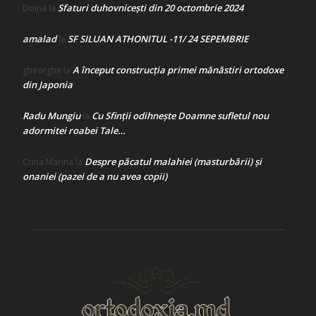
Sfaturi duhovnicești din 20 octombrie 2024
Doina
la
amalad
SF SILUAN ATHONITUL -11/ 24 SEPEMBRIE
la
A început construcţia primei mănăstiri ortodoxe
gheorghe
la
din Japonia
Radu Mungiu
Cu Sfinții odihnește Doamne sufletul nou
la
adormitei roabei Tale…
Despre păcatul malahiei (masturbării) şi
Crina Marina
la
onaniei (pazei de a nu avea copii)