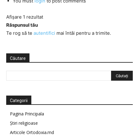
You must
login
to post comments
Afișare 1 rezultat
Răspunsul tău
Te rog să te
autentifici
mai întâi pentru a trimite.
Căutare
Categorii
Pagina Principala
Știri religioase
Articole Ortodoxia.md