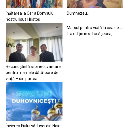
Înălțarea la Cer a Domnului
Dumnezeu…
nostru Iisus Hristos
Marșul pentru viață la cea de-a
II-a ediție în s. Lucășeuca,...
Recunoștință și binecuvântare
pentru mamele dătătoare de
viață – din partea...
Învierea Fiului văduvei din Nain