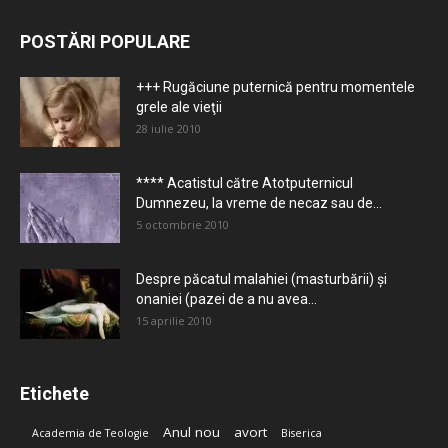
POSTĂRI POPULARE
+++ Rugăciune puternică pentru momentele
grele ale vieţii
28 iulie 2010
**** Acatistul către Atotputernicul
Dumnezeu, la vreme de necaz sau de...
5 octombrie 2010
Despre păcatul malahiei (masturbării) şi
onaniei (pazei de a nu avea...
15 aprilie 2010
Etichete
Anul nou
avort
Academia de Teologie
Biserica