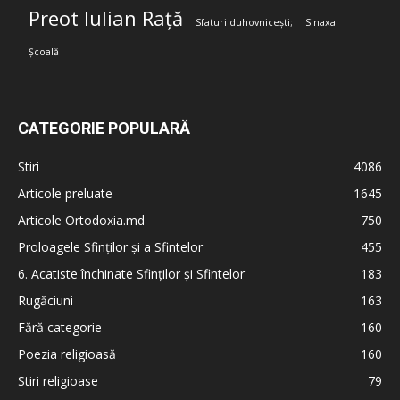
Preot Iulian Rață
Sfaturi duhovnicești;
Sinaxa
Școală
CATEGORIE POPULARĂ
Stiri
4086
Articole preluate
1645
Articole Ortodoxia.md
750
Proloagele Sfinților și a Sfintelor
455
6. Acatiste închinate Sfinților și Sfintelor
183
Rugăciuni
163
Fără categorie
160
Poezia religioasă
160
Stiri religioase
79