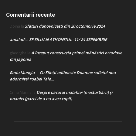
Comentarii recente
Sfaturi duhovnicești din 20 octombrie 2024
Doina
la
amalad
SF SILUAN ATHONITUL -11/ 24 SEPEMBRIE
la
A început construcţia primei mănăstiri ortodoxe
gheorghe
la
din Japonia
Radu Mungiu
Cu Sfinții odihnește Doamne sufletul nou
la
adormitei roabei Tale…
Despre păcatul malahiei (masturbării) şi
Crina Marina
la
onaniei (pazei de a nu avea copii)