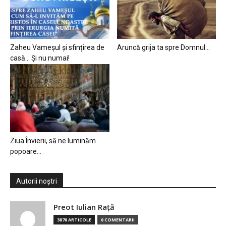
Zaheu Vameșul și sfințirea de
Aruncă grija ta spre Domnul…
casă… Și nu numai!
Ziua Învierii, să ne luminăm
popoare…
Autorii noștri
Preot Iulian Raţă
3878 ARTICOLE
6 COMENTARII