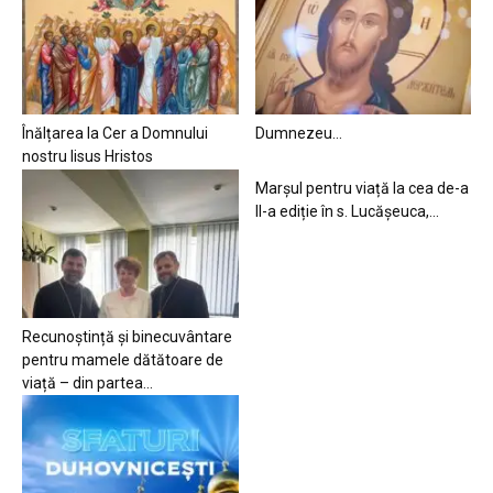
Înălțarea la Cer a Domnului
Dumnezeu…
nostru Iisus Hristos
Marșul pentru viață la cea de-a
II-a ediție în s. Lucășeuca,...
Recunoștință și binecuvântare
pentru mamele dătătoare de
viață – din partea...