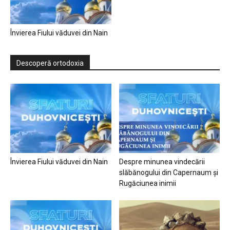
Învierea Fiului văduvei din Nain
Descoperă ortodoxia
Învierea Fiului văduvei din Nain
Despre minunea vindecării
slăbănogului din Capernaum și
Rugăciunea inimii