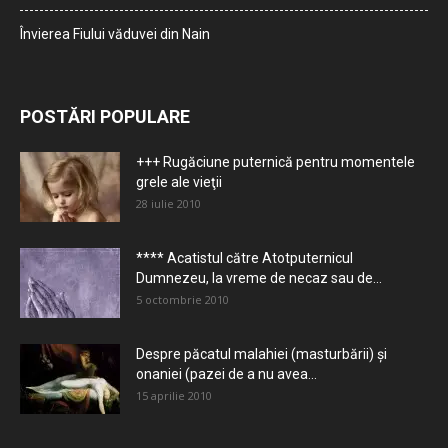
Învierea Fiului văduvei din Nain
POSTĂRI POPULARE
+++ Rugăciune puternică pentru momentele
grele ale vieţii
28 iulie 2010
**** Acatistul către Atotputernicul
Dumnezeu, la vreme de necaz sau de...
5 octombrie 2010
Despre păcatul malahiei (masturbării) şi
onaniei (pazei de a nu avea...
15 aprilie 2010