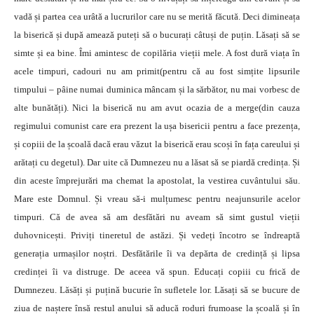
vadă și partea cea urâtă a lucrurilor care nu se merită făcută. Deci dimineața
la biserică și după amează puteți să o bucurați câtuși de puțin. Lăsați să se
simte și ea bine. Îmi amintesc de copilăria vieții mele. A fost dură viața în
acele timpuri, cadouri nu am primit(pentru că au fost simțite lipsurile
timpului – pâine numai duminica mâncam și la sărbător, nu mai vorbesc de
alte bunătăți). Nici la biserică nu am avut ocazia de a merge(din cauza
regimului comunist care era prezent la ușa bisericii pentru a face prezența,
și copiii de la școală dacă erau văzut la biserică erau scoși în fața careului și
arătați cu degetul). Dar uite că Dumnezeu nu a lăsat să se piardă credința. Și
din aceste împrejurări ma chemat la apostolat, la vestirea cuvântului său.
Mare este Domnul. Și vreau să-i mulțumesc pentru neajunsurile acelor
timpuri. Că de avea să am desfătări nu aveam să simt gustul vieții
duhovnicești. Priviți tineretul de astăzi. Și vedeți încotro se îndreaptă
generația urmașilor noștri. Desfătările îi va depărta de credință și lipsa
credinței îi va distruge. De aceea vă spun. Educați copiii cu frică de
Dumnezeu. Lăsăți și puțină bucurie în sufletele lor. Lăsați să se bucure de
ziua de naștere însă restul anului să aducă roduri frumoase la școală și în