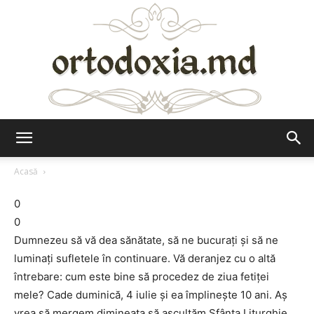
Ortodoxia.md
Acasă
0
0
Dumnezeu să vă dea sănătate, să ne bucuraţi şi să ne
luminaţi sufletele în continuare. Vă deranjez cu o altă
întrebare: cum este bine să procedez de ziua fetiţei
mele? Cade duminică, 4 iulie şi ea împlineşte 10 ani. Aş
vrea să mergem dimineaţa să ascultăm Sfânta Liturghie,