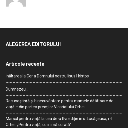
ALEGEREA EDITORULUI
Articole recente
Înălțarea la Cer a Domnului nostru Iisus Hristos
Dumnezeu…
Recunoștință și binecuvântare pentru mamele dătătoare de
viață – din partea preoților Vicariatului Orhei
Marșul pentru viață la cea de-a II-a ediție în s. Lucășeuca, r-l
Orhei: „Pentru viață, cu inimă curată”