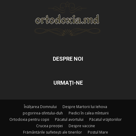
DESPRE NOI
URMAȚI-NE
Înălțarea Domnului
Despre Martorii lui Iehova
pogorirea-sfintului-duh
Piedici în calea mîntuirii
Ortodoxia pentru copii
Păcatul avortului
Păcatul vrăjitoriilor
Crucea preoției
Despre vaccine
Frământările sufletești ale tinerilor
Postul Mare