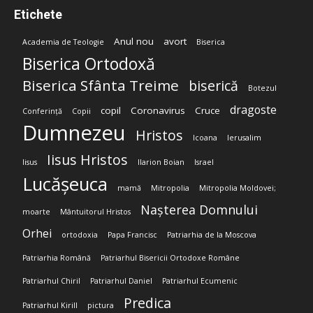
Etichete
Anul nou
avort
Academia de Teologie
Biserica
Biserica Ortodoxă
Biserica Sfânta Treime
biserică
Botezul
dragoste
copil
Coronavirus
Cruce
Conferință
Copii
Dumnezeu
Hristos
Icoana
Ierusalim
Iisus Hristos
Iisus
Ilarion Boian
Israel
Lucășeuca
mamă
Mitropolia
Mitropolia Moldovei;
Nașterea Domnului
moarte
Mântuitorul Hristos
Orhei
ortodoxia
Papa Francisc
Patriarhia de la Moscova
Patriarhia Română
Patriarhul Bisericii Ortodoxe Române
Patriarhul Chiril
Patriarhul Daniel
Patriarhul Ecumenic
Predica
Patriarhul Kirill
pictura