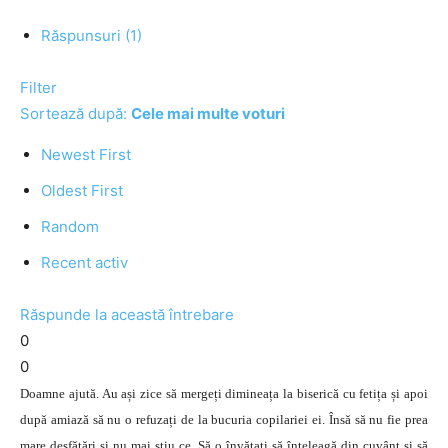
Răspunsuri (1)
Filter
Sortează după:
Cele mai multe voturi
Newest First
Oldest First
Random
Recent activ
Răspunde la această întrebare
0
0
Doamne ajută. Au ași zice să mergeți dimineața la biserică cu fetița și apoi
după amiază să nu o refuzați de la bucuria copilariei ei. Însă să nu fie prea
mare desfătări și nu mai știu ce. Să o învățați să înțeleagă din cuvânt și să