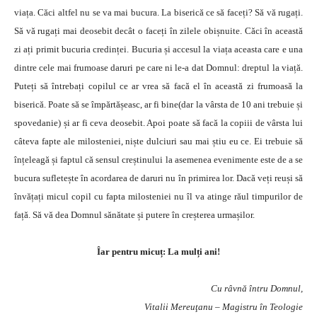
viața. Căci altfel nu se va mai bucura. La biserică ce să faceți? Să vă rugați.
Să vă rugați mai deosebit decât o faceți în zilele obișnuite. Căci în această
zi ați primit bucuria credinței. Bucuria și accesul la viața aceasta care e una
dintre cele mai frumoase daruri pe care ni le-a dat Domnul: dreptul la viață.
Puteți să întrebați copilul ce ar vrea să facă el în această zi frumoasă la
biserică. Poate să se împărtășeasc, ar fi bine(dar la vârsta de 10 ani trebuie și
spovedanie) și ar fi ceva deosebit. Apoi poate să facă la copiii de vârsta lui
câteva fapte ale milosteniei, niște dulciuri sau mai știu eu ce. Ei trebuie să
înțeleagă și faptul că sensul creștinului la asemenea evenimente este de a se
bucura sufletește în acordarea de daruri nu în primirea lor. Dacă veți reuși să
învățați micul copil cu fapta milosteniei nu îl va atinge răul timpurilor de
față. Să vă dea Domnul sănătate și putere în creșterea urmașilor.
Îar pentru micuț: La mulți ani!
Cu râvnă întru Domnul,
Vitalii Mereuţanu – Magistru în Teologie