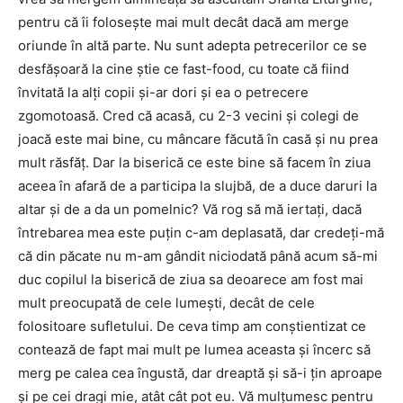
pentru că îi foloseşte mai mult decât dacă am merge
oriunde în altă parte. Nu sunt adepta petrecerilor ce se
desfăşoară la cine ştie ce fast-food, cu toate că fiind
învitată la alţi copii şi-ar dori şi ea o petrecere
zgomotoasă. Cred că acasă, cu 2-3 vecini şi colegi de
joacă este mai bine, cu mâncare făcută în casă şi nu prea
mult răsfăţ. Dar la biserică ce este bine să facem în ziua
aceea în afară de a participa la slujbă, de a duce daruri la
altar şi de a da un pomelnic? Vă rog să mă iertaţi, dacă
întrebarea mea este puţin c-am deplasată, dar credeţi-mă
că din păcate nu m-am gândit niciodată până acum să-mi
duc copilul la biserică de ziua sa deoarece am fost mai
mult preocupată de cele lumeşti, decât de cele
folositoare sufletului. De ceva timp am conştientizat ce
contează de fapt mai mult pe lumea aceasta şi încerc să
merg pe calea cea îngustă, dar dreaptă şi să-i ţin aproape
şi pe cei dragi mie, atât cât pot eu. Vă mulţumesc pentru