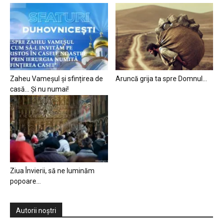
Zaheu Vameșul și sfințirea de
Aruncă grija ta spre Domnul…
casă… Și nu numai!
Ziua Învierii, să ne luminăm
popoare…
Autorii noștri