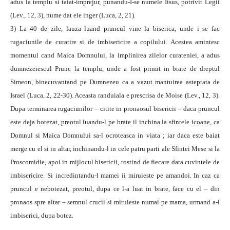
adus la templu si taiat-imprejur, punandu-I-se numele Iisus, potrivit Legii
(Lev., 12, 3), nume dat ele inger (Luca, 2, 21).
3) La 40 de zile, lauza luand pruncul vine la biserica, unde i se fac
rugaciunile de curatire si de imbisericire a copilului. Acestea amintesc
momentul cand Maica Domnului, la implinirea zilelor curateniei, a adus
dumnezeiescul Prunc la templu, unde a fost primit in brate de dreptul
Simeon, binecuvantand pe Dumnezeu ca a vazut mantuirea asteptata de
Israel (Luca, 2, 22-30). Aceasta randuiala e prescrisa de Moise (Lev., 12, 3).
Dupa terminarea rugaciunilor – citite in pronaosul bisericii – daca pruncul
este deja botezat, preotul luandu-l pe brate il inchina la sfintele icoane, ca
Domnul si Maica Domnului sa-l ocroteasca in viata ; iar daca este baiat
merge cu el si in altar, inchinandu-l in cele patru parti ale Sfintei Mese si la
Proscomidie, apoi in mijlocul bisericii, rostind de fiecare data cuvintele de
imbisericire. Si incredintandu-l mamei ii miruieste pe amandoi. In caz ca
pruncul e nebotezat, preotul, dupa ce l-a luat in brate, face cu el – din
pronaos spre altar – semnul crucii si miruieste numai pe mama, urmand a-l
imbiserici, dupa botez.