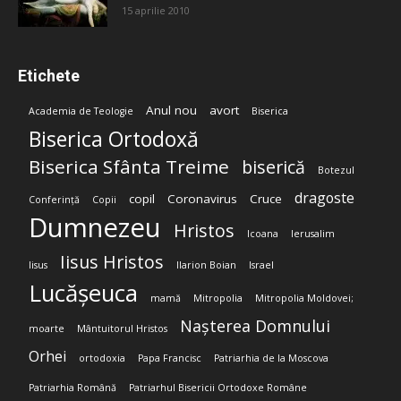
15 aprilie 2010
Etichete
Anul nou
avort
Academia de Teologie
Biserica
Biserica Ortodoxă
Biserica Sfânta Treime
biserică
Botezul
dragoste
copil
Coronavirus
Cruce
Conferință
Copii
Dumnezeu
Hristos
Icoana
Ierusalim
Iisus Hristos
Iisus
Ilarion Boian
Israel
Lucășeuca
mamă
Mitropolia
Mitropolia Moldovei;
Nașterea Domnului
moarte
Mântuitorul Hristos
Orhei
ortodoxia
Papa Francisc
Patriarhia de la Moscova
Patriarhia Română
Patriarhul Bisericii Ortodoxe Române