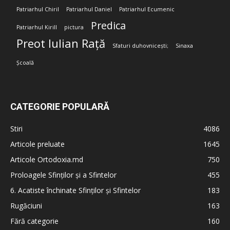
Patriarhul Chiril
Patriarhul Daniel
Patriarhul Ecumenic
Predica
Patriarhul Kirill
pictura
Preot Iulian Rață
Sfaturi duhovnicești;
Sinaxa
Școală
CATEGORIE POPULARĂ
Stiri
4086
Articole preluate
1645
Articole Ortodoxia.md
750
Proloagele Sfinților și a Sfintelor
455
6. Acatiste închinate Sfinților și Sfintelor
183
Rugăciuni
163
Fără categorie
160