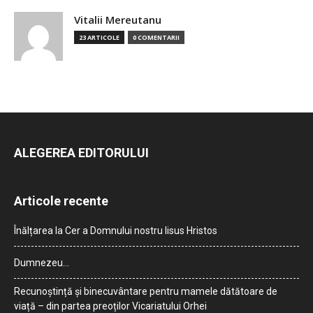
Vitalii Mereutanu
23 ARTICOLE
0 COMENTARII
ALEGEREA EDITORULUI
Articole recente
Înălțarea la Cer a Domnului nostru Iisus Hristos
Dumnezeu…
Recunoștință și binecuvântare pentru mamele dătătoare de
viață – din partea preoților Vicariatului Orhei