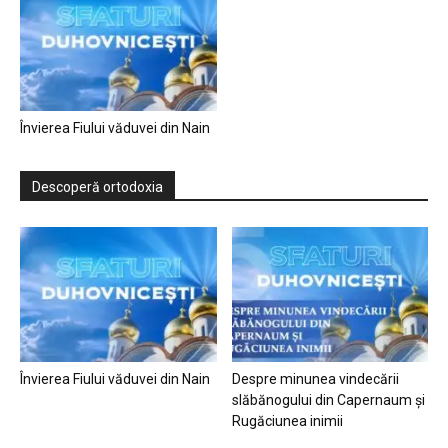
Învierea Fiului văduvei din Nain
Descoperă ortodoxia
Învierea Fiului văduvei din Nain
Despre minunea vindecării
slăbănogului din Capernaum și
Rugăciunea inimii