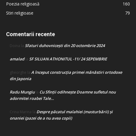
Poezia religioasă
160
Stiri religioase
79
Comentarii recente
Sfaturi duhovnicești din 20 octombrie 2024
Doina
la
amalad
SF SILUAN ATHONITUL -11/ 24 SEPEMBRIE
la
A început construcţia primei mănăstiri ortodoxe
gheorghe
la
din Japonia
Radu Mungiu
Cu Sfinții odihnește Doamne sufletul nou
la
adormitei roabei Tale…
Despre păcatul malahiei (masturbării) şi
Crina Marina
la
onaniei (pazei de a nu avea copii)