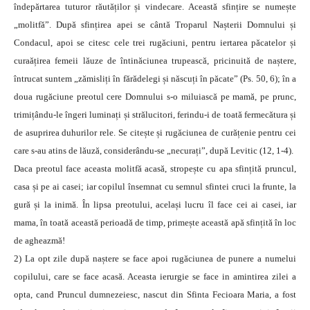
îndepărtarea tuturor răutăților și vindecare. Această sfințire se numește
„molitfă”. După sfințirea apei se cântă Troparul Nașterii Domnului și
Condacul, apoi se citesc cele trei rugăciuni, pentru iertarea păcatelor și
curaățirea femeii lăuze de întinăciunea trupească, pricinuită de naștere,
întrucat suntem „zămisliți în fărădelegi și născuți în păcate” (Ps. 50, 6); în a
doua rugăciune preotul cere Domnului s-o miluiască pe mamă, pe prunc,
trimițându-le îngeri luminați și strălucitori, ferindu-i de toată fermecătura și
de asuprirea duhurilor rele. Se citește și rugăciunea de curățenie pentru cei
care s-au atins de lăuză, considerându-se „necurați”, după Levitic (12, 1-4).
Daca preotul face aceasta molitfă acasă, stropește cu apa sfințită pruncul,
casa și pe ai casei; iar copilul însemnat cu semnul sfintei cruci la frunte, la
gură și la inimă. În lipsa preotului, același lucru îl face cei ai casei, iar
mama, în toată această perioadă de timp, primește această apă sfințită în loc
de agheazmă!
2) La opt zile după naștere se face apoi rugăciunea de punere a numelui
copilului, care se face acasă. Aceasta ierurgie se face in amintirea zilei a
opta, cand Pruncul dumnezeiesc, nascut din Sfinta Fecioara Maria, a fost