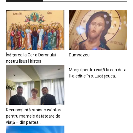
Înălțarea la Cer a Domnului
Dumnezeu…
nostru Iisus Hristos
Marșul pentru viață la cea de-a
II-a ediție în s. Lucășeuca,...
Recunoștință și binecuvântare
pentru mamele dătătoare de
viață – din partea...