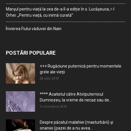
Marșul pentru viață la cea de-a II-a ediție în s. Lucășeuca, r-l
Orhei: „Pentru viață, cu inimă curată”
Învierea Fiului văduvei din Nain
POSTĂRI POPULARE
+++ Rugăciune puternică pentru momentele
grele ale vieţii
28 iulie 2010
**** Acatistul către Atotputernicul
Dumnezeu, la vreme de necaz sau de...
5 octombrie 2010
Despre păcatul malahiei (masturbării) şi
onaniei (pazei de a nu avea...