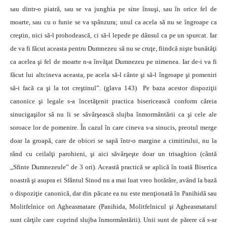
sau dintr-o piatră, sau se va junghia pe sine însuşi, sau în orice fel de
moarte, sau cu o funie se va spânzura; unul ca acela să nu se îngroape ca
creştin, nici să-l prohodească, ci să-l lepede pe dânsul ca pe un spurcat. Iar
de va fi făcut aceasta pentru Dumnezeu să nu se cruţe, fiindcă nişte bunătăţi
ca acelea şi fel de moarte n-a învăţat Dumnezeu pe nimenea. Iar de-i va fi
făcut lui altcineva aceasta, pe acela să-l cânte şi să-l îngroape şi pomeniri
să-i facă ca şi la tot creştinul”. (glava 143) Pe baza acestor dispoziţii
canonice şi legale s-a încetăţenit practica bisericească conform căreia
sinucigaşilor să nu li se săvârşească slujba înmormântării ca şi cele ale
soroace lor de pomenire. În cazul în care cineva s-a sinucis, preotul merge
doar la groapă, care de obicei se sapă într-o margine a cimitirului, nu la
rând cu ceilalţi parohieni, şi aici săvârşeşte doar un trisaghion (cântă
„Sfinte Dumnezeule” de 3 ori). Această practică se aplică în toată Biserica
noastră şi asupra ei Sfântul Sinod nu a mai luat vreo hotărâre, având la bază
o dispoziţie canonică, dar din păcate ea nu este menţionată în Panihidă sau
Molitfelnice ori Agheasmatare (Panihida, Molitfelnicul şi Agheasmatarul
sunt cărţile care cuprind slujba înmormântării). Unii sunt de părere că s-ar