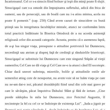
Iscarioteanul. Cel ce s-a sinucis fiind bolnav şi ieşit din minţi poate fi slujit.
Sinucigaşul care s-a omorât din împuţinarea sufletului, adică din frica de
oameni, sau de persecuţii, sau de boală care nu i-a atins mintea, acela nu
poate fi pomenit.” (cap. 250) Când avem cazuri de sinucidere cu bună
ştiinţă sau în integritatea facultăţilor mintale, atunci ne conformăm întru
totul practicii îndătinate în Biserica Ortodoxă de a nu acorda asistenţă
religioasă celor din această categorie. Aceasta, pentru că o asemenea faptă,
de a-şi lua singur viaţa, presupune o atitudine potrivnică lui Dumnezeu,
necredinţă sau ateism şi dispreţ faţă de credinţă şi rânduielile bisericeşti.
Sinucigaşul se substituie lui Dumnezeu care este singurul Stăpân al vieţii
oamenilor, Cel Care ne dă viaţa şi Cel Care ne-o ia atunci când EI socoteşte.
Chiar dacă uneori suferinţa, mizeriile, bolile şi atitudinile ostile ale
semenilor ating cote de nesuportat, nu avem voie să ne luăm viaţa pe care
nu ne-am dat-o noi, păcatul deznădejdii fiind unul din cele mai grave pe
care le săvârşim, păcat împotriva Duhului Sfânt şi fără de iertare. „Cine
pierde nădejdea în mila lui Dumnezeu, zice Fericitul Augustin, îl
necinsteşte la fel cu cel ce se îndoieşte de existenţa Lui”. „Iuda a jignit pe
Domnul mai puţin vânzându-L, decât îndoindu-se de bunătatea Lui; el a