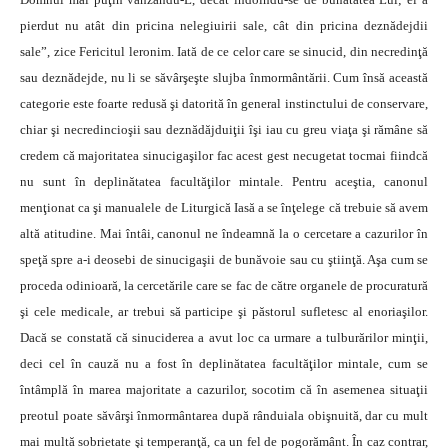
pierdut nu atât din pricina nelegiuirii sale, cât din pricina deznădejdii
sale”, zice Fericitul leronim. Iată de ce celor care se sinucid, din necredinţă
sau deznădejde, nu li se săvârşeşte slujba înmormântării. Cum însă această
categorie este foarte redusă şi datorită în general instinctului de conservare,
chiar şi necredincioşii sau deznădăjduiţii îşi iau cu greu viaţa şi rămâne să
credem că majoritatea sinucigaşilor fac acest gest necugetat tocmai fiindcă
nu sunt în deplinătatea facultăţilor mintale. Pentru aceştia, canonul
menţionat ca şi manualele de Liturgică Iasă a se înţelege că trebuie să avem
altă atitudine. Mai întâi, canonul ne îndeamnă la o cercetare a cazurilor în
speţă spre a-i deosebi de sinucigaşii de bunăvoie sau cu ştiinţă. Aşa cum se
proceda odinioară, la cercetările care se fac de către organele de procuratură
şi cele medicale, ar trebui să participe şi păstorul sufletesc al enoriaşilor.
Dacă se constată că sinuciderea a avut loc ca urmare a tulburărilor minţii,
deci cel în cauză nu a fost în deplinătatea facultăţilor mintale, cum se
întâmplă în marea majoritate a cazurilor, socotim că în asemenea situaţii
preotul poate săvârşi înmormântarea după rânduiala obişnuită, dar cu mult
mai multă sobrietate şi temperanţă, ca un fel de pogorământ. În caz contrar,