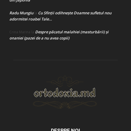
din Japonia
Radu Mungiu
Cu Sfinții odihnește Doamne sufletul nou
la
adormitei roabei Tale…
Despre păcatul malahiei (masturbării) şi
Crina Marina
la
onaniei (pazei de a nu avea copii)
DESPRE NOI