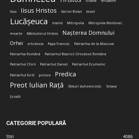
Icoana
Ierusalim
Iisus Hristos
Iisus
Ilarion Boian
Israel
Lucășeuca
mamă
Mitropolia
Mitropolia Moldovei;
Nașterea Domnului
moarte
Mântuitorul Hristos
Orhei
ortodoxia
Papa Francisc
Patriarhia de la Moscova
Patriarhia Română
Patriarhul Bisericii Ortodoxe Române
Patriarhul Chiril
Patriarhul Daniel
Patriarhul Ecumenic
Predica
Patriarhul Kirill
pictura
Preot Iulian Rață
Sfaturi duhovnicești;
Sinaxa
Școală
CATEGORIE POPULARĂ
Stiri
4086