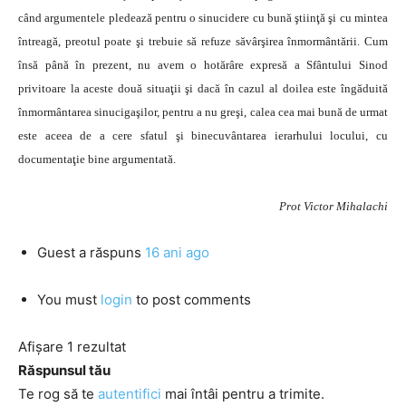
când argumentele pledează pentru o sinucidere cu bună ştiinţă şi cu mintea
întreagă, preotul poate şi trebuie să refuze săvârşirea înmormântării. Cum
însă până în prezent, nu avem o hotărâre expresă a Sfântului Sinod
privitoare la aceste două situaţii şi dacă în cazul al doilea este îngăduită
înmormântarea sinucigaşilor, pentru a nu greşi, calea cea mai bună de urmat
este aceea de a cere sfatul şi binecuvântarea ierarhului locului, cu
documentaţie bine argumentată.
Prot Victor Mihalachi
Guest
a răspuns
16 ani ago
You must
login
to post comments
Afișare 1 rezultat
Răspunsul tău
Te rog să te
autentifici
mai întâi pentru a trimite.