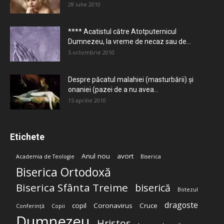
28 iulie 2010
**** Acatistul către Atotputernicul
Dumnezeu, la vreme de necaz sau de...
5 octombrie 2010
Despre păcatul malahiei (masturbării) şi
onaniei (pazei de a nu avea...
15 aprilie 2010
Etichete
Anul nou
avort
Academia de Teologie
Biserica
Biserica Ortodoxă
Biserica Sfânta Treime
biserică
Botezul
dragoste
copil
Coronavirus
Cruce
Conferință
Copii
Dumnezeu
Hristos