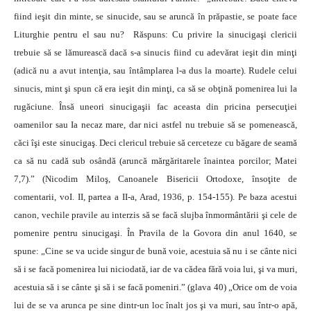
fiind ieşit din minte, se sinucide, sau se aruncă în prăpastie, se poate face
Liturghie pentru el sau nu? Răspuns: Cu privire la sinucigaşi clericii
trebuie să se lămurească dacă s-a sinucis fiind cu adevărat ieşit din minţi
(adică nu a avut intenţia, sau întâmplarea l-a dus la moarte). Rudele celui
sinucis, mint şi spun că era ieşit din minţi, ca să se obţină pomenirea lui la
rugăciune. Însă uneori sinucigaşii fac aceasta din pricina persecuţiei
oamenilor sau Ia necaz mare, dar nici astfel nu trebuie să se pomenească,
căci îşi este sinucigaş. Deci clericul trebuie să cerceteze cu băgare de seamă
ca să nu cadă sub osândă (aruncă mărgăritarele înaintea porcilor; Matei
7,7).” (Nicodim Miloş, Canoanele Bisericii Ortodoxe, însoţite de
comentarii, voI. II, partea a II-a, Arad, 1936, p. 154-155). Pe baza acestui
canon, vechile pravile au interzis să se facă slujba înmormântării şi cele de
pomenire pentru sinucigaşi. În Pravila de la Govora din anul 1640, se
spune: „Cine se va ucide singur de bună voie, acestuia să nu i se cânte nici
să i se facă pomenirea lui niciodată, iar de va cădea fără voia lui, şi va muri,
acestuia să i se cânte şi să i se facă pomeniri.” (glava 40) „Orice om de voia
lui de se va arunca pe sine dintr-un loc înalt jos şi va muri, sau într-o apă,