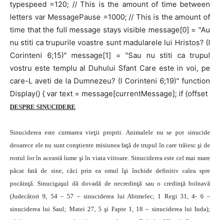
typespeed =120; // This is the amount of time between
letters var MessagePause =1000; // This is the amount of
time that the full message stays visible message[0] = "Au
nu stiti ca trupurile voastre sunt madularele lui Hristos? (I
Corinteni 6;15)" message[1] = "Sau nu stiti ca trupul
vostru este templu al Duhului Sfant Care este in voi, pe
care-L aveti de la Dumnezeu? (I Corinteni 6;19)" function
Display() { var text = message[currentMessage]; if (offset
DESPRE
SINUCIDERE
Sinuciderea este curmarea vieţii proprii. Animalele nu se pot sinucide
deoarece ele nu sunt conştiente misiunea faţă de trupul în care trăiesc şi de
rostul lor în această lume şi în viata viitoare. Sinuciderea este cel mai mare
păcat fată de sine, căci prin ea omul îşi închide definitiv calea spre
pocăinţă. Sinucigaşul dă dovadă de necredinţă sau o credinţă bolnavă
(Judecători 9, 54 – 57 – sinuciderea lui Abimelec; 1 Regi 31, 4- 6 –
sinuciderea lui Saul; Matei 27, 5 şi Fapte 1, 18 – sinuciderea lui Iuda);