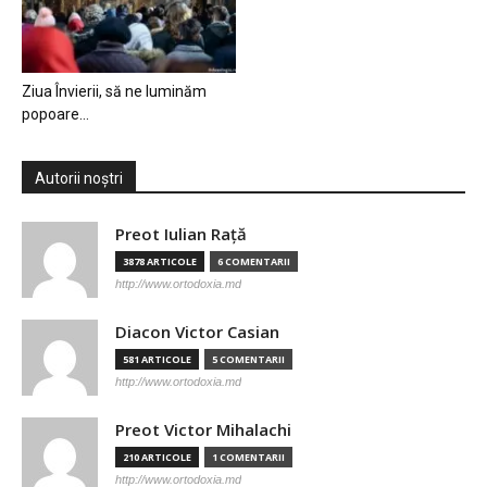
Ziua Învierii, să ne luminăm
popoare…
Autorii noștri
Preot Iulian Raţă
3878 ARTICOLE
6 COMENTARII
http://www.ortodoxia.md
Diacon Victor Casian
581 ARTICOLE
5 COMENTARII
http://www.ortodoxia.md
Preot Victor Mihalachi
210 ARTICOLE
1 COMENTARII
http://www.ortodoxia.md