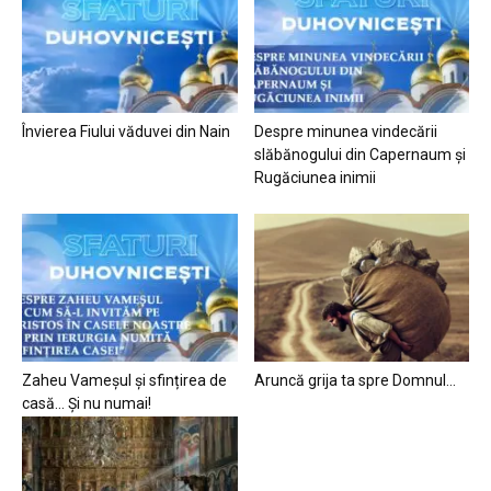
Învierea Fiului văduvei din Nain
Despre minunea vindecării
slăbănogului din Capernaum și
Rugăciunea inimii
Zaheu Vameșul și sfințirea de
Aruncă grija ta spre Domnul…
casă… Și nu numai!