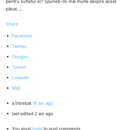
pentru sufletul ei? Spuneți-mi mai multe despre acest
păcat…..
Share
Facebook
Twitter
Google+
Tumblr
LinkedIn
Mail
a întrebat
16 ani ago
last edited 2 ani ago
You must
login
to post comments