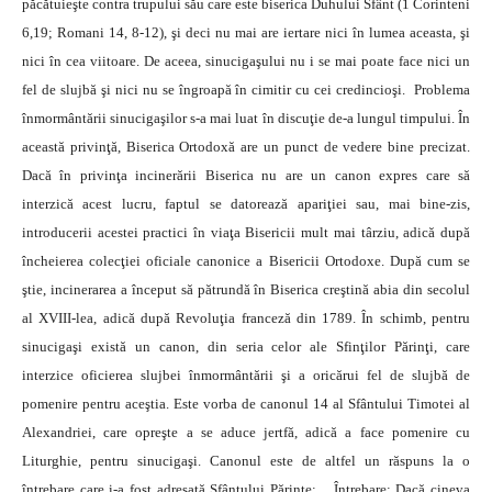
păcătuieşte contra trupului său care este biserica Duhului Sfânt (1 Corinteni
6,19; Romani 14, 8-12), şi deci nu mai are iertare nici în lumea aceasta, şi
nici în cea viitoare. De aceea, sinucigaşului nu i se mai poate face nici un
fel de slujbă şi nici nu se îngroapă în cimitir cu cei credincioşi. Problema
înmormântării sinucigaşilor s-a mai luat în discuţie de-a lungul timpului. În
această privinţă, Biserica Ortodoxă are un punct de vedere bine precizat.
Dacă în privinţa incinerării Biserica nu are un canon expres care să
interzică acest lucru, faptul se datorează apariţiei sau, mai bine-zis,
introducerii acestei practici în viaţa Bisericii mult mai târziu, adică după
încheierea colecţiei oficiale canonice a Bisericii Ortodoxe. După cum se
ştie, incinerarea a început să pătrundă în Biserica creştină abia din secolul
al XVIII-lea, adică după Revoluţia franceză din 1789. În schimb, pentru
sinucigaşi există un canon, din seria celor ale Sfinţilor Părinţi, care
interzice oficierea slujbei înmormântării şi a oricărui fel de slujbă de
pomenire pentru aceştia. Este vorba de canonul 14 al Sfântului Timotei al
Alexandriei, care opreşte a se aduce jertfă, adică a face pomenire cu
Liturghie, pentru sinucigaşi. Canonul este de altfel un răspuns la o
întrebare care i-a fost adresată Sfântului Părinte: „Întrebare: Dacă cineva