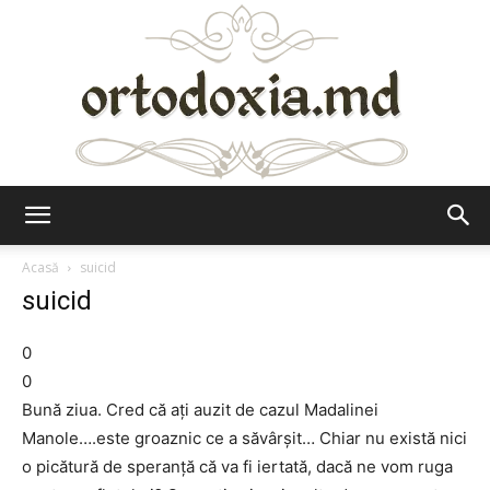
Ortodoxia.md
Acasă
suicid
suicid
0
0
Bună ziua. Cred că ați auzit de cazul Madalinei
Manole….este groaznic ce a săvârșit… Chiar nu există nici
o picătură de speranță că va fi iertată, dacă ne vom ruga