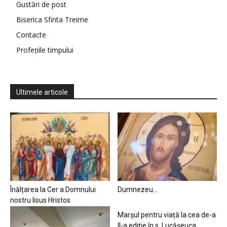
Gustări de post
Biserica Sfinta Treime
Contacte
Profețiile timpului
Ultimele articole
Înălțarea la Cer a Domnului
Dumnezeu…
nostru Iisus Hristos
Marșul pentru viață la cea de-a
II-a ediție în s. Lucășeuca,...