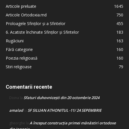
Articole preluate
1645
Articole Ortodoxia.md
750
Proloagele Sfinților și a Sfintelor
455
6. Acatiste închinate Sfinților și Sfintelor
183
Rugăciuni
163
Fără categorie
160
Poezia religioasă
160
Stiri religioase
79
Comentarii recente
Sfaturi duhovnicești din 20 octombrie 2024
Doina
la
amalad
SF SILUAN ATHONITUL -11/ 24 SEPEMBRIE
la
A început construcţia primei mănăstiri ortodoxe
gheorghe
la