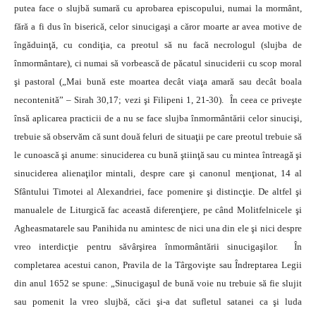
putea face o slujbă sumară cu aprobarea episcopului, numai la mormânt,
fără a fi dus în biserică, celor sinucigaşi a căror moarte ar avea motive de
îngăduinţă, cu condiţia, ca preotul să nu facă necrologul (slujba de
înmormântare), ci numai să vorbească de păcatul sinuciderii cu scop moral
şi pastoral („Mai bună este moartea decât viaţa amară sau decât boala
necontenită” – Sirah 30,17; vezi şi Filipeni 1, 21-30). În ceea ce priveşte
însă aplicarea practicii de a nu se face slujba înmormântării celor sinucişi,
trebuie să observăm că sunt două feluri de situaţii pe care preotul trebuie să
le cunoască şi anume: sinuciderea cu bună ştiinţă sau cu mintea întreagă şi
sinuciderea alienaţilor mintali, despre care şi canonul menţionat, 14 al
Sfântului Timotei al Alexandriei, face pomenire şi distincţie. De altfel şi
manualele de Liturgică fac această diferenţiere, pe când Molitfelnicele şi
Agheasmatarele sau Panihida nu amintesc de nici una din ele şi nici despre
vreo interdicţie pentru săvârşirea înmormântării sinucigaşilor. În
completarea acestui canon, Pravila de la Târgovişte sau Îndreptarea Legii
din anul 1652 se spune: „Sinucigaşul de bună voie nu trebuie să fie slujit
sau pomenit la vreo slujbă, căci şi-a dat sufletul satanei ca şi luda