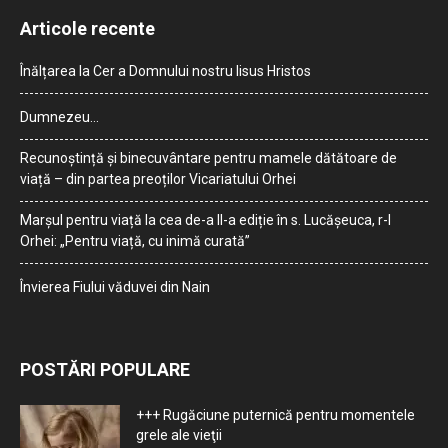
Articole recente
Înălțarea la Cer a Domnului nostru Iisus Hristos
Dumnezeu…
Recunoștință și binecuvântare pentru mamele dătătoare de
viață – din partea preoților Vicariatului Orhei
Marșul pentru viață la cea de-a II-a ediție în s. Lucășeuca, r-l
Orhei: „Pentru viață, cu inimă curată”
Învierea Fiului văduvei din Nain
POSTĂRI POPULARE
+++ Rugăciune puternică pentru momentele
grele ale vieţii