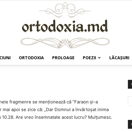
CIUNI
ORTODOXIA
PROLOAGE
POEZII
LĂCAŞURI
Ortodoxia.md
unele fragmenre se menţionează că “Faraon şi-a
iar mai apoi se zice că: „Dar Domnul a învârtoşat inima
 sau 10.28. Are vreo însemnatate acest lucru? Mulţumesc.