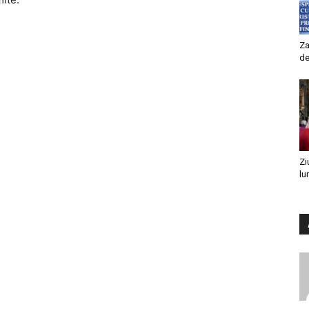
Za
de
Zi
lu