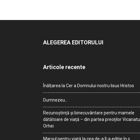
ALEGEREA EDITORULUI
Articole recente
Înălțarea la Cer a Domnului nostru Iisus Hristos
Dumnezeu…
Recunoștință și binecuvântare pentru mamele
dătătoare de viață – din partea preoților Vicariatu
Orhei
Marșul pentru viață la cea de-a II-a ediție în s.