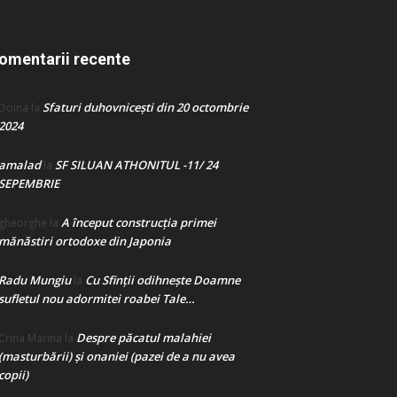
omentarii recente
Sfaturi duhovnicești din 20 octombrie
Doina
la
2024
amalad
SF SILUAN ATHONITUL -11/ 24
la
SEPEMBRIE
A început construcţia primei
gheorghe
la
mănăstiri ortodoxe din Japonia
Radu Mungiu
Cu Sfinții odihnește Doamne
la
sufletul nou adormitei roabei Tale…
Despre păcatul malahiei
Crina Marina
la
(masturbării) şi onaniei (pazei de a nu avea
copii)