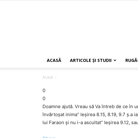
ACASĂ
ARTICOLE ŞI STUDII
RUGĂ
Acasă
0
0
Doamne ajută. Vreau să Va întreb de ce în 
învârtoşat inima” Ieşirea 8.15, 8.19, 9.7 ş.a 
lui Faraon şi nu i-a ascultat” Ieşirea 9.12,