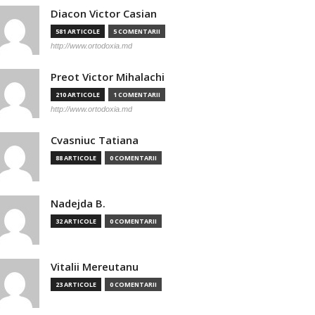
Diacon Victor Casian
581 ARTICOLE
5 COMENTARII
http://www.ortodoxia.md
Preot Victor Mihalachi
210 ARTICOLE
1 COMENTARII
http://www.ortodoxia.md
Cvasniuc Tatiana
88 ARTICOLE
0 COMENTARII
Nadejda B.
32 ARTICOLE
0 COMENTARII
Vitalii Mereutanu
23 ARTICOLE
0 COMENTARII