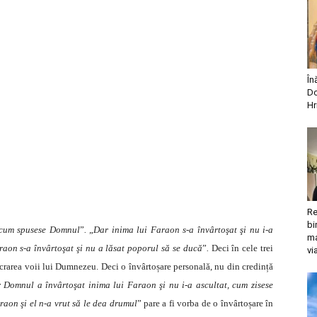
În
Do
Hr
Re
bi
ă cum spusese Domnul
”
.
„
Dar inima lui Faraon s-a învârtoşat şi nu i-a
ma
raon s-a învârtoşat şi nu a lăsat poporul să se ducă
”
.
Deci în cele trei
vi
 lucrarea voii lui Dumnezeu. Deci o învârtoșare personală, nu din credință
 Domnul a învârtoşat inima lui Faraon şi nu i-a ascultat, cum zisese
aon şi el n-a vrut să le dea drumul
” pare a fi vorba de o învârtoșare în