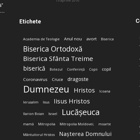
15 aprilie 2010
ă”
C
Etichete
Anul nou
avort
Academia de Teologie
Biserica
Biserica Ortodoxă
Biserica Sfânta Treime
biserică
copil
Botezul
Conferință
Copii
dragoste
Coronavirus
Cruce
Dumnezeu
Hristos
Icoana
Iisus Hristos
Ierusalim
Iisus
Lucășeuca
Ilarion Boian
Israel
mamă
Mitropolia
Mitropolia Moldovei;
moarte
Nașterea Domnului
Mântuitorul Hristos