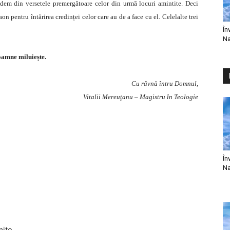
dem din versetele premergătoare celor din urmă locuri amintite. Deci
n pentru întărirea credinței celor care au de a face cu el. Celelalte trei
În
Na
amne miluiește.
Cu râvnă întru Domnul,
Vitalii Mereuţanu – Magistru în Teologie
În
Na
mite.