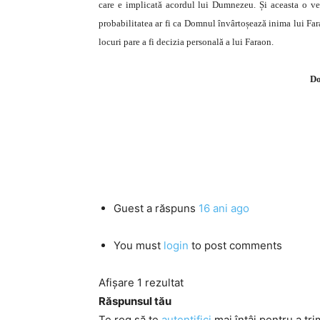
care e implicată acordul lui Dumnezeu. Și aceasta o ve
probabilitatea ar fi ca Domnul învârtoșează inima lui Farao
locuri pare a fi decizia personală a lui Faraon.
Do
Guest
a răspuns
16 ani ago
You must
login
to post comments
Afișare 1 rezultat
Răspunsul tău
Te rog să te
autentifici
mai întâi pentru a tri