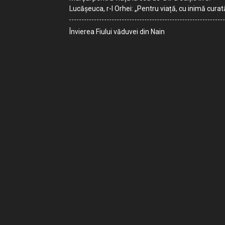
Lucășeuca, r-l Orhei: „Pentru viață, cu inimă curat
Învierea Fiului văduvei din Nain