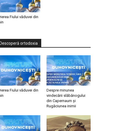
vierea Fiului văduvei din
in
Descoperă ortodoxia
vierea Fiului văduvei din
Despre minunea
in
vindecării slăbănogului
din Capernaum și
Rugăciunea inimii