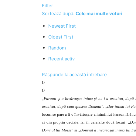
Filter
Sortează după:
Cele mai multe voturi
Newest First
Oldest First
Random
Recent activ
Răspunde la această întrebare
0
0
„
Faraon şi-a învârtoşat inima şi nu i-a ascultat, dup
ascultat, după cum spusese Domnul
”
.
„
Dar inima lui Fa
locuri se pare a fi o învârtoșare a inimii lui Faraon fără
ci din propria decizie. Iar în celelalte două locuri: „
Dar
Domnul lui Moise
” și „
Domnul a învârtoşat inima lui Far