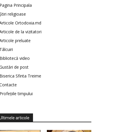
Pagina Principala
Știri religioase
Articole Ortodoxia.md
Articole de la vizitatori
Articole preluate
Tâlcuiri
Bibliotecă video
Gustări de post
Biserica Sfinta Treime
Contacte
Profețiile timpului
Ultimele articole