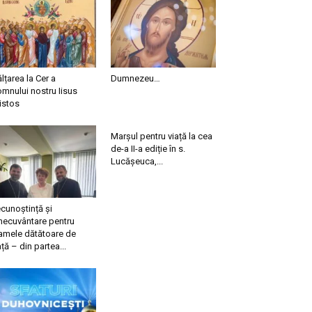
ălțarea la Cer a
Dumnezeu…
mnului nostru Iisus
istos
Marșul pentru viață la cea
de-a II-a ediție în s.
Lucășeuca,...
cunoștință și
necuvântare pentru
mele dătătoare de
ață – din partea...