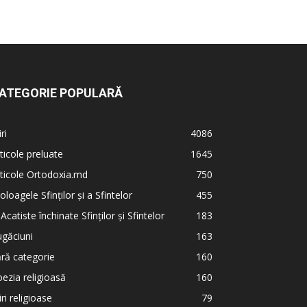
ATEGORIE POPULARĂ
iri
4086
ticole preluate
1645
ticole Ortodoxia.md
750
oloagele Sfinților și a Sfintelor
455
 Acatiste închinate Sfinților și Sfintelor
183
găciuni
163
ră categorie
160
ezia religioasă
160
iri religioase
79