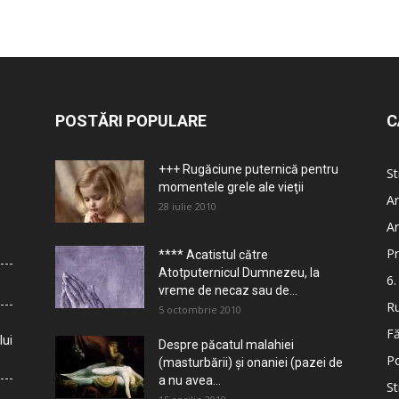
POSTĂRI POPULARE
C
+++ Rugăciune puternică pentru
St
momentele grele ale vieţii
Ar
28 iulie 2010
Ar
Pr
**** Acatistul către
Atotputernicul Dumnezeu, la
6.
vreme de necaz sau de...
Ru
5 octombrie 2010
Fă
lui
Despre păcatul malahiei
Po
(masturbării) şi onaniei (pazei de
a nu avea...
St