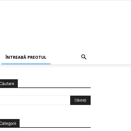
ÎNTREABĂ PREOTUL
Căutare
Categorii