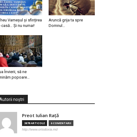
heu Vameșul și sfințirea
Aruncă grija ta spre
 casă… Și nu numai!
Domnul…
ua Învierii, să ne
minăm popoare…
Autorii noștri
Preot Iulian Raţă
3878 ARTICOLE
6 COMENTARII
http://www.ortodoxia.md