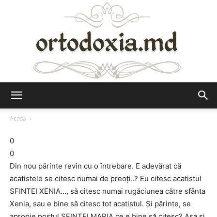
Ortodoxia.md
Acasă
0
0
Din nou părinte revin cu o întrebare. E adevărat că
acatistele se citesc numai de preoți..? Eu citesc acatistul
SFINTEI XENIA…, să citesc numai rugăciunea către sfânta
Xenia, sau e bine să citesc tot acatistul. Și părinte, se
apropie postul SFINTEI MARIA ce e bine să citesc? Așa și