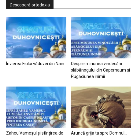
Descoperă ortodoxia
Învierea Fiului văduvei din Nain
Despre minunea vindecării
slăbănogului din Capernaum și
Rugăciunea inimii
Zaheu Vameșul și sfințirea de
Aruncă grija ta spre Domnul…