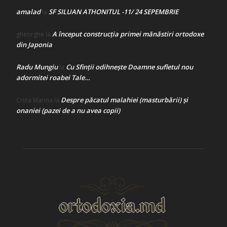
amalad
SF SILUAN ATHONITUL -11/ 24 SEPEMBRIE
la
A început construcţia primei mănăstiri ortodoxe
gheorghe
la
din Japonia
Radu Mungiu
Cu Sfinții odihnește Doamne sufletul nou
la
adormitei roabei Tale…
Despre păcatul malahiei (masturbării) şi
Crina Marina
la
onaniei (pazei de a nu avea copii)