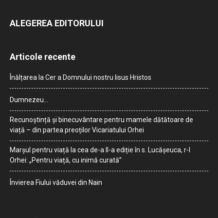
ALEGEREA EDITORULUI
Articole recente
Înălțarea la Cer a Domnului nostru Iisus Hristos
Dumnezeu…
Recunoștință și binecuvântare pentru mamele dătătoare de
viață – din partea preoților Vicariatului Orhei
Marșul pentru viață la cea de-a II-a ediție în s. Lucășeuca, r-l
Orhei: „Pentru viață, cu inimă curată”
Învierea Fiului văduvei din Nain