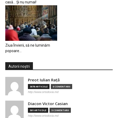
casă… Și nu numai!
Ziua Învierii, să ne luminăm
popoare…
Autorii noștri
Preot Iulian Raţă
3878 ARTICOLE
6 COMENTARII
http://www.ortodoxia.md
Diacon Victor Casian
581 ARTICOLE
5 COMENTARII
http://www.ortodoxia.md