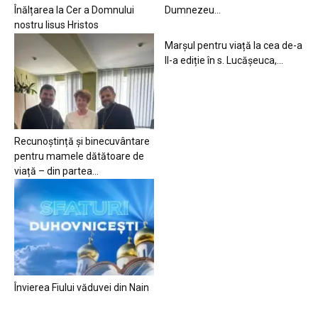
Înălțarea la Cer a Domnului
Dumnezeu…
nostru Iisus Hristos
Marșul pentru viață la cea de-a
II-a ediție în s. Lucășeuca,...
Recunoștință și binecuvântare
pentru mamele dătătoare de
viață – din partea...
Învierea Fiului văduvei din Nain