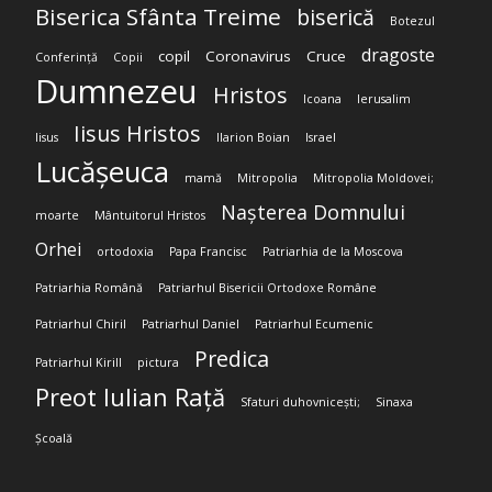
Biserica Sfânta Treime
biserică
Botezul
dragoste
copil
Coronavirus
Cruce
Conferință
Copii
Dumnezeu
Hristos
Icoana
Ierusalim
Iisus Hristos
Iisus
Ilarion Boian
Israel
Lucășeuca
mamă
Mitropolia
Mitropolia Moldovei;
Nașterea Domnului
moarte
Mântuitorul Hristos
Orhei
ortodoxia
Papa Francisc
Patriarhia de la Moscova
Patriarhia Română
Patriarhul Bisericii Ortodoxe Române
Patriarhul Chiril
Patriarhul Daniel
Patriarhul Ecumenic
Predica
Patriarhul Kirill
pictura
Preot Iulian Rață
Sfaturi duhovnicești;
Sinaxa
Școală