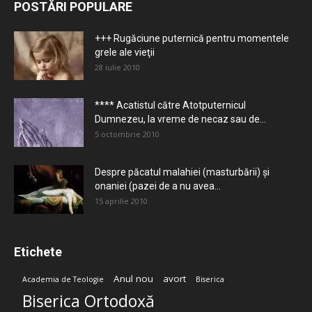
POSTĂRI POPULARE
+++ Rugăciune puternică pentru momentele
grele ale vieţii
28 iulie 2010
**** Acatistul către Atotputernicul
Dumnezeu, la vreme de necaz sau de...
5 octombrie 2010
Despre păcatul malahiei (masturbării) şi
onaniei (pazei de a nu avea...
15 aprilie 2010
Etichete
Anul nou
avort
Academia de Teologie
Biserica
Biserica Ortodoxă