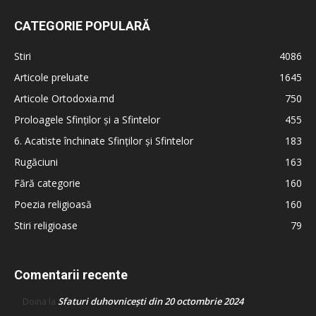
CATEGORIE POPULARĂ
Stiri
4086
Articole preluate
1645
Articole Ortodoxia.md
750
Proloagele Sfinților și a Sfintelor
455
6. Acatiste închinate Sfinților și Sfintelor
183
Rugăciuni
163
Fără categorie
160
Poezia religioasă
160
Stiri religioase
79
Comentarii recente
Sfaturi duhovnicești din 20 octombrie 2024
Doina
la