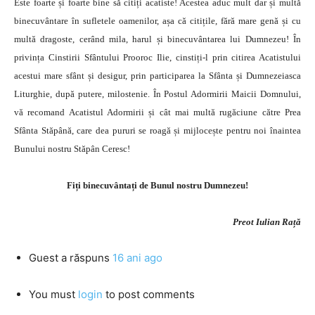
Este foarte și foarte bine să citiți acatiste! Acestea aduc mult dar și multă
binecuvântare în sufletele oamenilor, așa că citițile, fără mare genă și cu
multă dragoste, cerând mila, harul și binecuvântarea lui Dumnezeu! În
privința Cinstirii Sfântului Prooroc Ilie, cinstiți-l prin citirea Acatistului
acestui mare sfânt și desigur, prin participarea la Sfânta și Dumnezeiasca
Liturghie, după putere, milostenie. În Postul Adormirii Maicii Domnului,
vă recomand Acatistul Adormirii și cât mai multă rugăciune către Prea
Sfânta Stăpână, care dea pururi se roagă și mijlocește pentru noi înaintea
Bunului nostru Stăpân Ceresc!
Fiți binecuvântați de Bunul nostru Dumnezeu!
Preot Iulian Rață
Guest
a răspuns
16 ani ago
You must
login
to post comments