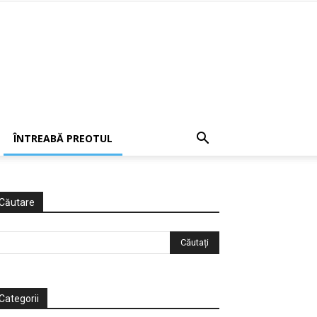
ÎNTREABĂ PREOTUL
Căutare
Categorii