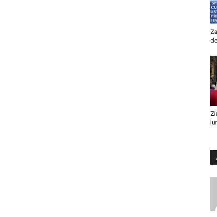
Za
de
Zi
lu