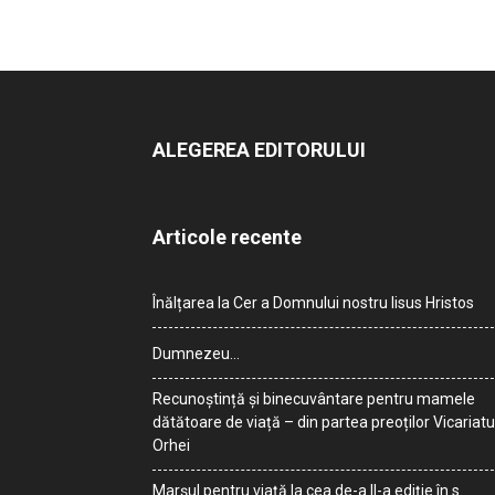
ALEGEREA EDITORULUI
Articole recente
Înălțarea la Cer a Domnului nostru Iisus Hristos
Dumnezeu…
Recunoștință și binecuvântare pentru mamele
dătătoare de viață – din partea preoților Vicariatu
Orhei
Marșul pentru viață la cea de-a II-a ediție în s.