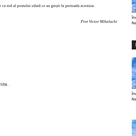
e ca rod al postului odată ce au greșit în perioada acestuia.
În
Prot Victor Mihalachi
Na
mite.
În
Na