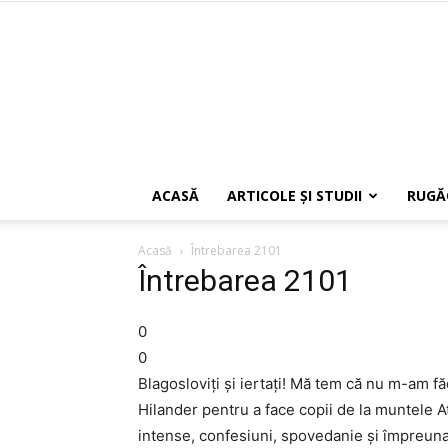
ACASĂ
ARTICOLE ŞI STUDII
RUGĂ
Acasă
Întrebarea 2101
Întrebarea 2101
0
0
Blagosloviți și iertați! Mă tem că nu m-am fă
Hilander pentru a face copii de la muntele At
intense, confesiuni, spovedanie și împreunar