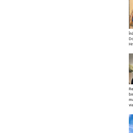
În
Do
Hr
Re
bi
ma
vi