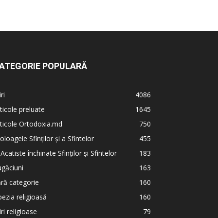
ATEGORIE POPULARĂ
iri
4086
ticole preluate
1645
ticole Ortodoxia.md
750
oloagele Sfinților și a Sfintelor
455
 Acatiste închinate Sfinților și Sfintelor
183
găciuni
163
ră categorie
160
ezia religioasă
160
iri religioase
79