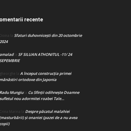
omentarii recente
Sfaturi duhovnicești din 20 octombrie
Doina
la
2024
amalad
SF SILUAN ATHONITUL -11/ 24
la
SEPEMBRIE
A început construcţia primei
gheorghe
la
mănăstiri ortodoxe din Japonia
Radu Mungiu
Cu Sfinții odihnește Doamne
la
sufletul nou adormitei roabei Tale…
Despre păcatul malahiei
Crina Marina
la
(masturbării) şi onaniei (pazei de a nu avea
copii)