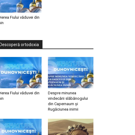
vierea Fiului văduvei din
in
Descoperă ortodoxia
vierea Fiului văduvei din
Despre minunea
in
vindecării slăbănogului
din Capernaum și
Rugăciunea inimii