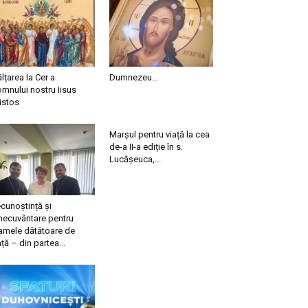
ălțarea la Cer a
Dumnezeu…
mnului nostru Iisus
istos
Marșul pentru viață la cea
de-a II-a ediție în s.
Lucășeuca,...
cunoștință și
necuvântare pentru
mele dătătoare de
ață – din partea...