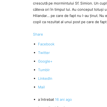
crescută pe mormintului Sf. Simion. Un cuplu
câteva ori în timpul lui. Au conceput totuși u
Hilandar… pe care de fapt nu l-au ținut. Nu e
copil ca rezultat al unui post pe care de fapt 
Share
Facebook
Twitter
Google+
Tumblr
LinkedIn
Mail
a întrebat
16 ani ago