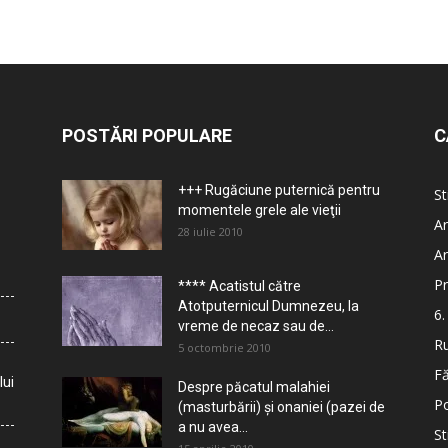
POSTĂRI POPULARE
C
+++ Rugăciune puternică pentru
St
momentele grele ale vieţii
Ar
28 iulie 2010
Ar
Pr
**** Acatistul către
Atotputernicul Dumnezeu, la
6.
vreme de necaz sau de...
Ru
5 octombrie 2010
Fă
lui
Despre păcatul malahiei
Po
(masturbării) şi onaniei (pazei de
a nu avea...
St