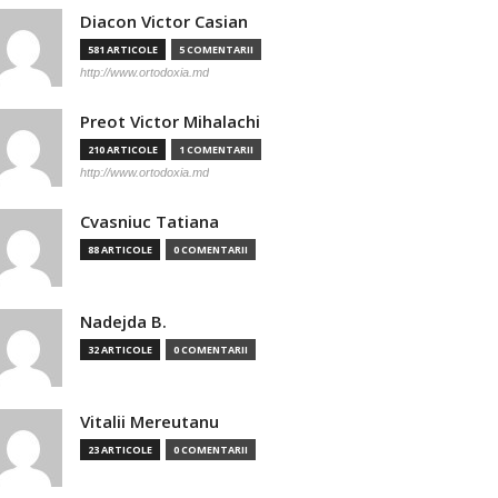
Diacon Victor Casian
581 ARTICOLE
5 COMENTARII
http://www.ortodoxia.md
Preot Victor Mihalachi
210 ARTICOLE
1 COMENTARII
http://www.ortodoxia.md
Cvasniuc Tatiana
88 ARTICOLE
0 COMENTARII
Nadejda B.
32 ARTICOLE
0 COMENTARII
Vitalii Mereutanu
23 ARTICOLE
0 COMENTARII