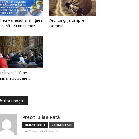
heu Vameșul și sfințirea
Aruncă grija ta spre
 casă… Și nu numai!
Domnul…
ua Învierii, să ne
minăm popoare…
Autorii noștri
Preot Iulian Raţă
3878 ARTICOLE
6 COMENTARII
http://www.ortodoxia.md