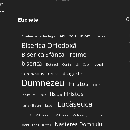
15 aprilie 2010
ă”
C
Etichete
Anul nou
avort
Academia de Teologie
Biserica
Biserica Ortodoxă
Biserica Sfânta Treime
biserică
copil
Botezul
Conferință
Copii
dragoste
Coronavirus
Cruce
Dumnezeu
Hristos
Icoana
Iisus Hristos
Ierusalim
Iisus
Lucășeuca
Ilarion Boian
Israel
mamă
Mitropolia
Mitropolia Moldovei;
moarte
Nașterea Domnului
Mântuitorul Hristos