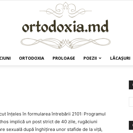
CIUNI
ORTODOXIA
PROLOAGE
POEZII
LĂCAŞURI
Ortodoxia.md
cut înțeles în formularea întrebării 2101: Programul
hos implică un post strict de 40 zile, rugăciuni
e sexuală după înghițirea unor stafide de la viță,