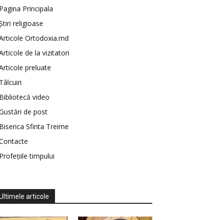
Pagina Principala
Știri religioase
Articole Ortodoxia.md
Articole de la vizitatori
Articole preluate
Tâlcuiri
Bibliotecă video
Gustări de post
Biserica Sfinta Treime
Contacte
Profețiile timpului
Ultimele articole