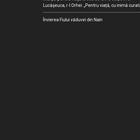
Lucășeuca, r-l Orhei: „Pentru viață, cu inimă curat
Învierea Fiului văduvei din Nain