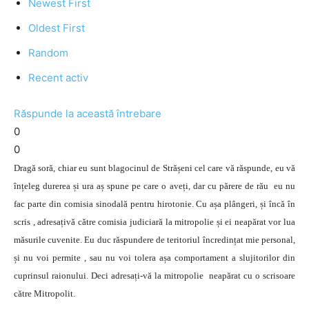
Newest First
Oldest First
Random
Recent activ
Răspunde la această întrebare
0
0
Dragă soră, chiar eu sunt blagocinul de Strășeni cel care vă răspunde, eu vă
înțeleg durerea și ura aș spune pe care o aveți, dar cu părere de rău eu nu
fac parte din comisia sinodală pentru hirotonie. Cu așa plângeri, și încă în
scris , adresațivă către comisia judiciară la mitropolie și ei neapărat vor lua
măsurile cuvenite. Eu duc răspundere de teritoriul încredințat mie personal,
și nu voi permite , sau nu voi tolera așa comportament a slujitorilor din
cuprinsul raionului. Deci adresați-vă la mitropolie neapărat cu o scrisoare
către Mitropolit.