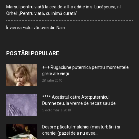
Marșul pentru viață la cea de-a II-a ediție în s. Lucășeuca, r-l
Orhei: „Pentru viață, cu inimă curată”
Învierea Fiului văduvei din Nain
POSTĂRI POPULARE
+++ Rugăciune puternică pentru momentele
grele ale vieţii
28 iulie 2010
**** Acatistul către Atotputernicul
Dumnezeu, la vreme de necaz sau de...
5 octombrie 2010
Despre păcatul malahiei (masturbării) şi
onaniei (pazei de a nu avea...