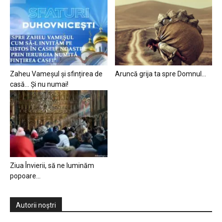
Zaheu Vameșul și sfințirea de
Aruncă grija ta spre Domnul…
casă… Și nu numai!
Ziua Învierii, să ne luminăm
popoare…
Autorii noștri