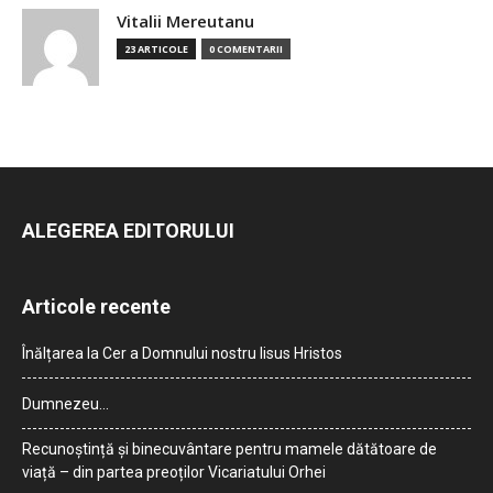
Vitalii Mereutanu
23 ARTICOLE
0 COMENTARII
ALEGEREA EDITORULUI
Articole recente
Înălțarea la Cer a Domnului nostru Iisus Hristos
Dumnezeu…
Recunoștință și binecuvântare pentru mamele dătătoare de
viață – din partea preoților Vicariatului Orhei