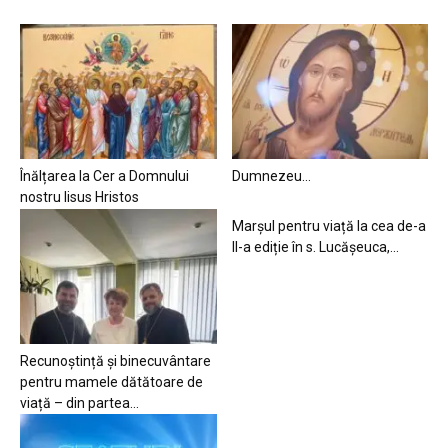
Înălțarea la Cer a Domnului
Dumnezeu…
nostru Iisus Hristos
Marșul pentru viață la cea de-a
II-a ediție în s. Lucășeuca,...
Recunoștință și binecuvântare
pentru mamele dătătoare de
viață – din partea...