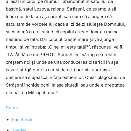
a lăsat un copil pe drumuri, abandonat în satul lui de
baștină, satul Lozova, raionul Strășeni, ce exemplu să
luăm noi de la un așa preot, sau cum să ajungem să
ascultam de vorbele lui dacă el zi de zi slujește Domnului,
și ce inimă are el știind că copilul crește doar cu mama
neștiind de tată. Dar copilul crește mare și va ajunge
timpul și va întreba: „Cine-mi este tatăl?”, răspunsul va fi
„TATĂL tău e un PREOT.” Spuneți-mi vă rog ce creștini
creștem noi și unde se uita conducerea bisericii în așa
cazuri strigătoare la cer și de ce-i permis unor așa
oameni să slujească în fața oamenilor. Chiar blagocinul de
Strășeni închide ochii la așa situații, sau unde e dreptatea
din partea Mitropolitului?
Share
Facebook
Twitter