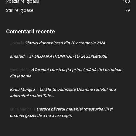
Poezia religioasă
160
Stiri religioase
79
Comentarii recente
Sfaturi duhovnicești din 20 octombrie 2024
Doina
la
amalad
SF SILUAN ATHONITUL -11/ 24 SEPEMBRIE
la
A început construcţia primei mănăstiri ortodoxe
gheorghe
la
din Japonia
Radu Mungiu
Cu Sfinții odihnește Doamne sufletul nou
la
adormitei roabei Tale…
Despre păcatul malahiei (masturbării) şi
Crina Marina
la
onaniei (pazei de a nu avea copii)