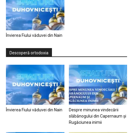
Învierea Fiului văduvei din Nain
Descoperă ortodoxia
Învierea Fiului văduvei din Nain
Despre minunea vindecării
slăbănogului din Capernaum și
Rugăciunea inimii