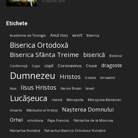
15 aprilie 2010
Etichete
Anul nou
avort
Academia de Teologie
Biserica
Biserica Ortodoxă
Biserica Sfânta Treime
biserică
Botezul
dragoste
copil
Coronavirus
Cruce
Conferință
Copii
Dumnezeu
Hristos
Icoana
Ierusalim
Iisus Hristos
Iisus
Ilarion Boian
Israel
Lucășeuca
mamă
Mitropolia
Mitropolia Moldovei;
Nașterea Domnului
moarte
Mântuitorul Hristos
Orhei
ortodoxia
Papa Francisc
Patriarhia de la Moscova
Patriarhia Română
Patriarhul Bisericii Ortodoxe Române