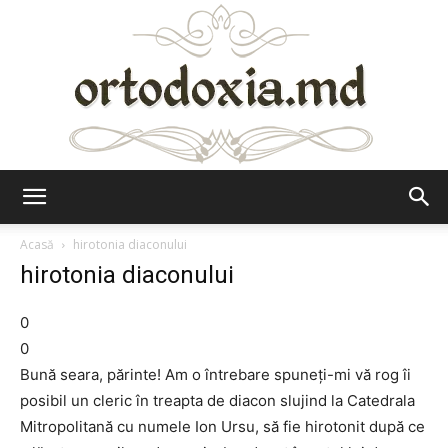
Ortodoxia.md
Acasă
hirotonia diaconului
hirotonia diaconului
0
0
Bună seara, părinte! Am o întrebare spuneți-mi vă rog îi
posibil un cleric în treapta de diacon slujind la Catedrala
Mitropolitană cu numele Ion Ursu, să fie hirotonit după ce