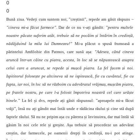
0
0
Bună ziua. Vedeți cum suntem noi, ”creștinii”, repede am găsit răspuns –
”cineva mi-a făcut farmece”
. Dar de ce nu v-ați gândit:
”pentru multele
noastre păcate suferim atât, trebuie să ne pocăim și întărim în credință,
nădăjduind la mila lui Dumnezeu!”
Mi-a plăcut o spusă frumoasă a
părintelui Amfilohie din Patmos, care sună așa:
”Adesea, când cineva
aruncă într-un câine cu piatra, acesta, în loc să se năpustească asupra
celui care a aruncat, se repede și mușcă piatra. La fel facem și noi.
Ispititorul folosește pe altcineva să ne ispitească, fie cu cuvântul, fie cu
fapta, iar noi, în loc să ne războim cu adevăratul vrăjmaș, mușcăm piatra,
pe fratele nostru, pe care l-a folosit împotriva noastră cel care urăște
binele.”
La fel și dvs, repede ați găsit răspunsul: ”aproapele mi-a făcut
vrăji”, însă nu ați gândit mai întâi unde e rădăcina răului și cine stă după
faptele răului. Să nu ne pripim așa cu părerea și învinuirea, dar mai întâi să
găsim în noi cele rele și greșite. Așa trebuie să procedeze un adevărat
creștin, dar farmecele, pe oamenii drepți în credință, nu-i pot atinge.