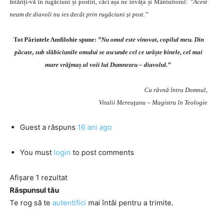
Întăriți-vă în rugăciuni și postiri, căci așa ne învăța și Mântuitorul:
”Acest
neam de diavoli nu ies decât prin rugăciuni și post.”
Tot Părintele Amfilohie spune:
”Nu omul este vinovat, copilul meu. Din
păcate, sub slăbiciunile omului se ascunde cel ce urăște binele, cel mai
mare vrăjmaș al voii lui Dumnezeu – diavolul.”
Cu râvnă întru Domnul,
Vitalii Mereuţanu – Magistru în Teologie
Guest
a răspuns
16 ani ago
You must
login
to post comments
Afișare 1 rezultat
Răspunsul tău
Te rog să te
autentifici
mai întâi pentru a trimite.