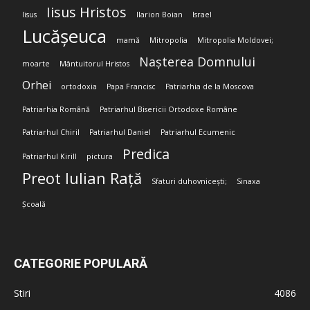
Iisus Hristos
Iisus
Ilarion Boian
Israel
Lucășeuca
mamă
Mitropolia
Mitropolia Moldovei;
Nașterea Domnului
moarte
Mântuitorul Hristos
Orhei
ortodoxia
Papa Francisc
Patriarhia de la Moscova
Patriarhia Română
Patriarhul Bisericii Ortodoxe Române
Patriarhul Chiril
Patriarhul Daniel
Patriarhul Ecumenic
Predica
Patriarhul Kirill
pictura
Preot Iulian Rață
Sfaturi duhovnicești;
Sinaxa
Școală
CATEGORIE POPULARĂ
Stiri
4086