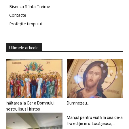
Biserica Sfinta Treime
Contacte
Profețiile timpului
Ultimele articole
Înălțarea la Cer a Domnului
Dumnezeu…
nostru Iisus Hristos
Marșul pentru viață la cea de-a
II-a ediție în s. Lucășeuca,...