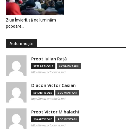
Ziua Învierii, să ne luminăm
popoare…
Autorii noștri
Preot Iulian Raţă
3878 ARTICOLE
6 COMENTARII
http://www.ortodoxia.md
Diacon Victor Casian
581 ARTICOLE
5 COMENTARII
http://www.ortodoxia.md
Preot Victor Mihalachi
210 ARTICOLE
1 COMENTARII
http://www.ortodoxia.md