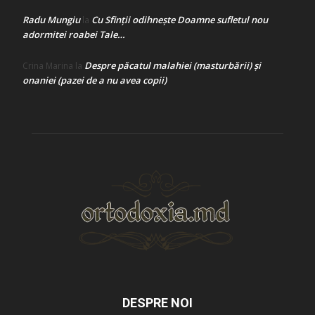
Radu Mungiu
Cu Sfinții odihnește Doamne sufletul nou
la
adormitei roabei Tale…
Despre păcatul malahiei (masturbării) şi
Crina Marina
la
onaniei (pazei de a nu avea copii)
DESPRE NOI