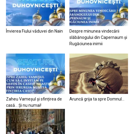
Învierea Fiului văduvei din Nain
Despre minunea vindecării
slăbănogului din Capernaum și
Rugăciunea inimii
Zaheu Vameșul și sfințirea de
Aruncă grija ta spre Domnul…
casă… Și nu numai!