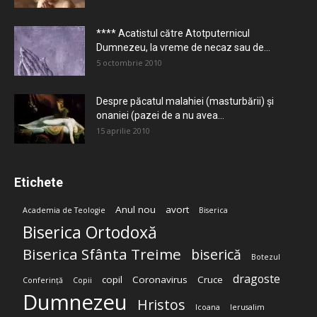
**** Acatistul către Atotputernicul
Dumnezeu, la vreme de necaz sau de...
5 octombrie 2010
Despre păcatul malahiei (masturbării) şi
onaniei (pazei de a nu avea...
15 aprilie 2010
Etichete
Anul nou
avort
Academia de Teologie
Biserica
Biserica Ortodoxă
Biserica Sfânta Treime
biserică
Botezul
dragoste
copil
Coronavirus
Cruce
Conferință
Copii
Dumnezeu
Hristos
Icoana
Ierusalim