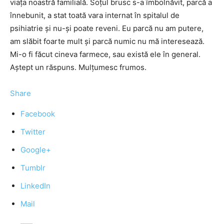
viața noastră familială. Soțul brusc s-a îmbolnăvit, parcă a
înnebunit, a stat toată vara internat în spitalul de
psihiatrie și nu-și poate reveni. Eu parcă nu am putere,
am slăbit foarte mult și parcă numic nu mă interesează.
Mi-o fi făcut cineva farmece, sau există ele în general.
Aștept un răspuns. Mulțumesc frumos.
Share
Facebook
Twitter
Google+
Tumblr
LinkedIn
Mail