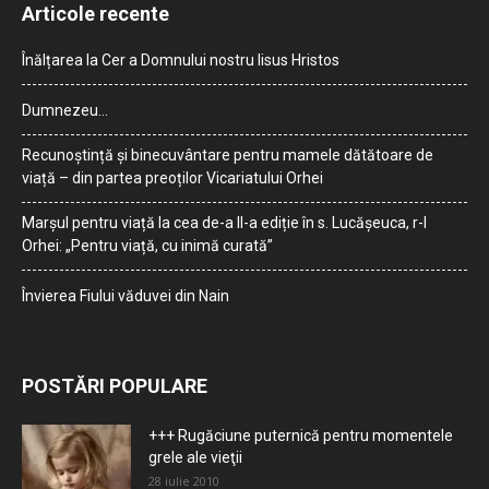
Articole recente
Înălțarea la Cer a Domnului nostru Iisus Hristos
Dumnezeu…
Recunoștință și binecuvântare pentru mamele dătătoare de
viață – din partea preoților Vicariatului Orhei
Marșul pentru viață la cea de-a II-a ediție în s. Lucășeuca, r-l
Orhei: „Pentru viață, cu inimă curată”
Învierea Fiului văduvei din Nain
POSTĂRI POPULARE
+++ Rugăciune puternică pentru momentele
grele ale vieţii
28 iulie 2010