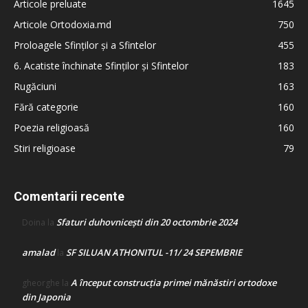
Articole preluate
1645
Articole Ortodoxia.md
750
Proloagele Sfinților și a Sfintelor
455
6. Acatiste închinate Sfinților și Sfintelor
183
Rugăciuni
163
Fără categorie
160
Poezia religioasă
160
Stiri religioase
79
Comentarii recente
Sfaturi duhovnicești din 20 octombrie 2024
Doina
la
amalad
SF SILUAN ATHONITUL -11/ 24 SEPEMBRIE
la
A început construcţia primei mănăstiri ortodoxe
gheorghe
la
din Japonia