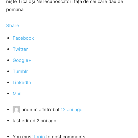
niște Ticăloși Nerecunoscători față de cei care dau de
pomană.
Share
Facebook
Twitter
Google+
Tumblr
LinkedIn
Mail
anonim
a întrebat
12 ani ago
last edited 2 ani ago
You must
login
to post comments