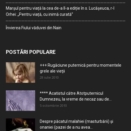
Marșul pentru viață la cea de-a II-a ediție în s. Lucășeuca, r-l
Orhei: „Pentru viață, cu inimă curată”
Învierea Fiului văduvei din Nain
POSTĂRI POPULARE
+++ Rugăciune puternică pentru momentele
grele ale vieţii
28 iulie 2010
**** Acatistul către Atotputernicul
Dumnezeu, la vreme de necaz sau de...
5 octombrie 2010
Despre păcatul malahiei (masturbării) şi
onaniei (pazei de a nu avea...