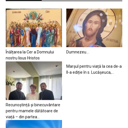
Înălțarea la Cer a Domnului
Dumnezeu…
nostru Iisus Hristos
Marșul pentru viață la cea de-a
II-a ediție în s. Lucășeuca,...
Recunoștință și binecuvântare
pentru mamele dătătoare de
viață – din partea...