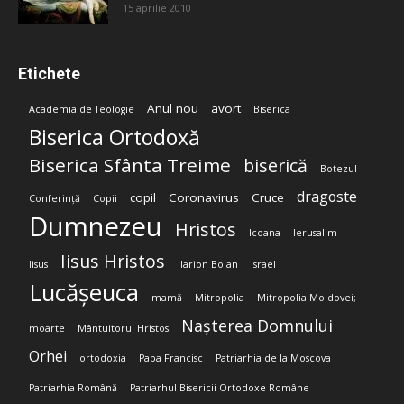
15 aprilie 2010
Etichete
Anul nou
avort
Academia de Teologie
Biserica
Biserica Ortodoxă
Biserica Sfânta Treime
biserică
Botezul
dragoste
copil
Coronavirus
Cruce
Conferință
Copii
Dumnezeu
Hristos
Icoana
Ierusalim
Iisus Hristos
Iisus
Ilarion Boian
Israel
Lucășeuca
mamă
Mitropolia
Mitropolia Moldovei;
Nașterea Domnului
moarte
Mântuitorul Hristos
Orhei
ortodoxia
Papa Francisc
Patriarhia de la Moscova
Patriarhia Română
Patriarhul Bisericii Ortodoxe Române