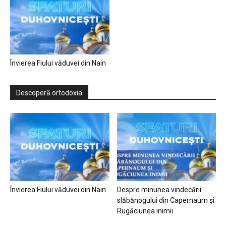
Învierea Fiului văduvei din Nain
Descoperă ortodoxia
Învierea Fiului văduvei din Nain
Despre minunea vindecării
slăbănogului din Capernaum și
Rugăciunea inimii