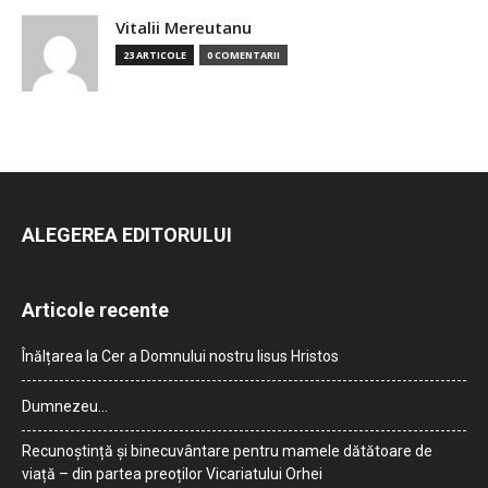
Vitalii Mereutanu
23 ARTICOLE
0 COMENTARII
ALEGEREA EDITORULUI
Articole recente
Înălțarea la Cer a Domnului nostru Iisus Hristos
Dumnezeu…
Recunoștință și binecuvântare pentru mamele dătătoare de
viață – din partea preoților Vicariatului Orhei