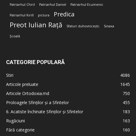
Patriarhul Chiril
Patriarhul Daniel
Patriarhul Ecumenic
Predica
Patriarhul Kirill
pictura
Preot Iulian Rață
Sfaturi duhovnicești;
Sinaxa
Școală
CATEGORIE POPULARĂ
Stiri
4086
Articole preluate
1645
Articole Ortodoxia.md
750
Proloagele Sfinților și a Sfintelor
455
6. Acatiste închinate Sfinților și Sfintelor
183
Rugăciuni
163
Fără categorie
160