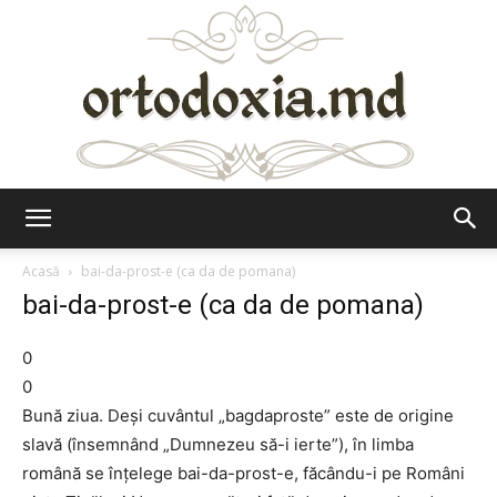
Ortodoxia.md
Acasă
bai-da-prost-e (ca da de pomana)
bai-da-prost-e (ca da de pomana)
0
0
Bună ziua. Deși cuvântul „bagdaproste” este de origine
slavă (însemnând „Dumnezeu să-i ierte”), în limba
română se înțelege bai-da-prost-e, făcându-i pe Români