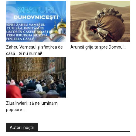
Zaheu Vameșul și sfințirea de
Aruncă grija ta spre Domnul…
casă… Și nu numai!
Ziua Învierii, să ne luminăm
popoare…
Autorii noștri