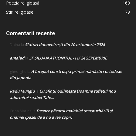
Poezia religioasă
160
Stiri religioase
79
Comentarii recente
Sfaturi duhovnicești din 20 octombrie 2024
Doina
la
amalad
SF SILUAN ATHONITUL -11/ 24 SEPEMBRIE
la
A început construcţia primei mănăstiri ortodoxe
gheorghe
la
din Japonia
Radu Mungiu
Cu Sfinții odihnește Doamne sufletul nou
la
adormitei roabei Tale…
Despre păcatul malahiei (masturbării) şi
Crina Marina
la
onaniei (pazei de a nu avea copii)