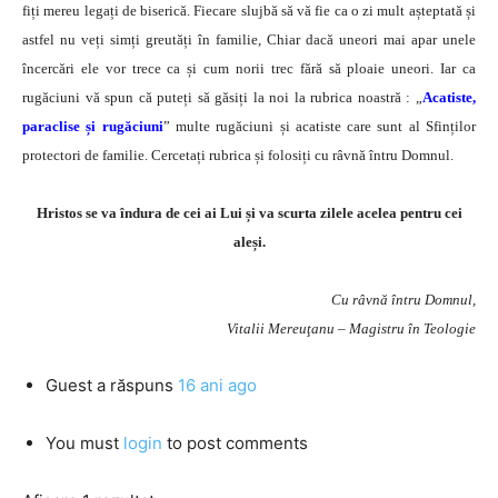
fiți mereu legați de biserică. Fiecare slujbă să vă fie ca o zi mult așteptată și
astfel nu veți simți greutăți în familie, Chiar dacă uneori mai apar unele
încercări ele vor trece ca și cum norii trec fără să ploaie uneori. Iar ca
rugăciuni vă spun că puteți să găsiți la noi la rubrica noastră : „
Acatiste,
paraclise și rugăciuni
” multe rugăciuni și acatiste care sunt al Sfinților
protectori de familie. Cercetați rubrica și folosiți cu râvnă întru Domnul.
Hristos se va îndura de cei ai Lui și va scurta zilele acelea pentru cei
aleși.
Cu râvnă întru Domnul,
Vitalii Mereuţanu – Magistru în Teologie
Guest
a răspuns
16 ani ago
You must
login
to post comments