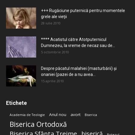
+++ Rugăciune puternică pentru momentele
grele ale vieţii
28 iulie 2010
**** Acatistul către Atotputernicul
Dumnezeu, la vreme de necaz sau de...
5 octombrie 2010
Despre păcatul malahiei (masturbării) şi
onaniei (pazei de a nu avea...
15 aprilie 2010
Etichete
Anul nou
avort
Academia de Teologie
Biserica
Biserica Ortodoxă
Biserica Sfânta Treime
biserică
Botezul