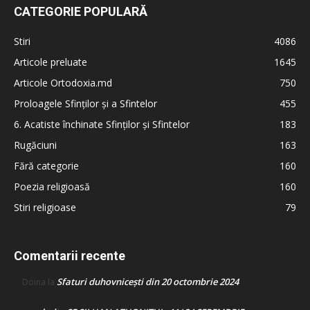
CATEGORIE POPULARĂ
Stiri
4086
Articole preluate
1645
Articole Ortodoxia.md
750
Proloagele Sfinților și a Sfintelor
455
6. Acatiste închinate Sfinților și Sfintelor
183
Rugăciuni
163
Fără categorie
160
Poezia religioasă
160
Stiri religioase
79
Comentarii recente
Sfaturi duhovnicești din 20 octombrie 2024
Doina
la