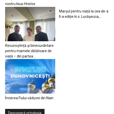
nostru Iisus Hristos
Marșul pentru viață la cea de-a
II-a ediție în s. Lucășeuca,...
Recunoștință și binecuvântare
pentru mamele dătătoare de
viață – din partea...
Învierea Fiului văduvei din Nain
Descoperă ortodoxia