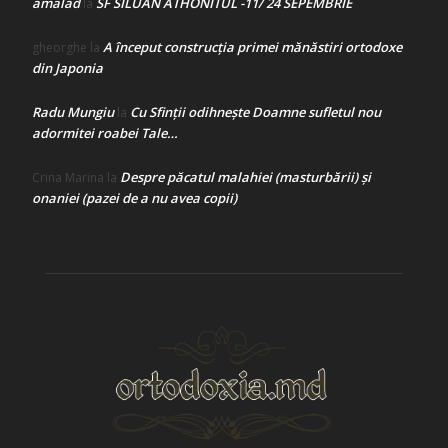
amalad
SF SILUAN ATHONITUL -11/ 24 SEPEMBRIE
la
A început construcţia primei mănăstiri ortodoxe
gheorghe
la
din Japonia
Radu Mungiu
Cu Sfinții odihnește Doamne sufletul nou
la
adormitei roabei Tale…
Despre păcatul malahiei (masturbării) şi
Crina Marina
la
onaniei (pazei de a nu avea copii)