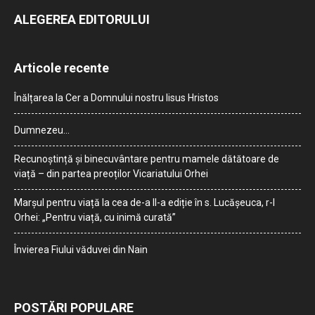
ALEGEREA EDITORULUI
Articole recente
Înălțarea la Cer a Domnului nostru Iisus Hristos
Dumnezeu…
Recunoștință și binecuvântare pentru mamele dătătoare de
viață – din partea preoților Vicariatului Orhei
Marșul pentru viață la cea de-a II-a ediție în s. Lucășeuca, r-l
Orhei: „Pentru viață, cu inimă curată”
Învierea Fiului văduvei din Nain
POSTĂRI POPULARE