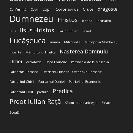
dragoste
copil
Coronavirus
Cruce
Conferință
Copii
Dumnezeu
Hristos
Icoana
Ierusalim
Iisus Hristos
Iisus
Ilarion Boian
Israel
Lucășeuca
mamă
Mitropolia
Mitropolia Moldovei;
Nașterea Domnului
moarte
Mântuitorul Hristos
Orhei
ortodoxia
Papa Francisc
Patriarhia de la Moscova
Patriarhia Română
Patriarhul Bisericii Ortodoxe Române
Patriarhul Chiril
Patriarhul Daniel
Patriarhul Ecumenic
Predica
Patriarhul Kirill
pictura
Preot Iulian Rață
Sfaturi duhovnicești;
Sinaxa
Școală