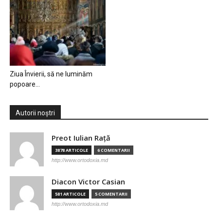
Ziua Învierii, să ne luminăm
popoare…
Autorii noștri
Preot Iulian Raţă
3878 ARTICOLE
6 COMENTARII
http://www.ortodoxia.md
Diacon Victor Casian
581 ARTICOLE
5 COMENTARII
http://www.ortodoxia.md