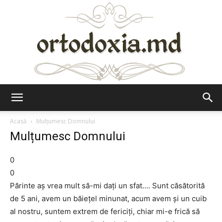
Ortodoxia.md
Acasă
Mulțumesc Domnului
Mulțumesc Domnului
0
0
Părinte aș vrea mult să-mi dați un sfat…. Sunt căsătorită
de 5 ani, avem un băiețel minunat, acum avem și un cuib
al nostru, suntem extrem de fericiți, chiar mi-e frică să