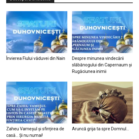
Învierea Fiului văduvei din Nain
Despre minunea vindecării
slăbănogului din Capernaum și
Rugăciunea inimii
Zaheu Vameșul și sfințirea de
Aruncă grija ta spre Domnul…
casă… Și nu numai!