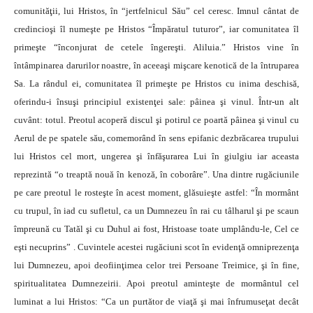
comunităţii, lui Hristos, în “jertfelnicul Său” cel ceresc. Imnul cântat de
credincioşi îl numeşte pe Hristos “Împăratul tuturor”, iar comunitatea îl
primeşte “înconjurat de cetele îngereşti. Aliluia.” Hristos vine în
întâmpinarea darurilor noastre, în aceeaşi mişcare kenotică de la întruparea
Sa. La rândul ei, comunitatea îl primeşte pe Hristos cu inima deschisă,
oferindu-i însuşi principiul existenţei sale: pâinea şi vinul. Într-un alt
cuvânt: totul. Preotul acoperă discul şi potirul ce poartă pâinea şi vinul cu
Aerul de pe spatele său, comemorând în sens epifanic dezbrăcarea trupului
lui Hristos cel mort, ungerea şi înfăşurarea Lui în giulgiu iar aceasta
reprezintă “o treaptă nouă în kenoză, în coborâre”. Una dintre rugăciunile
pe care preotul le rosteşte în acest moment, glăsuieşte astfel: “În mormânt
cu trupul, în iad cu sufletul, ca un Dumnezeu în rai cu tâlharul şi pe scaun
împreună cu Tatăl şi cu Duhul ai fost, Hristoase toate umplându-le, Cel ce
eşti necuprins” . Cuvintele acestei rugăciuni scot în evidenţă omniprezenţa
lui Dumnezeu, apoi deofiinţimea celor trei Persoane Treimice, şi în fine,
spiritualitatea Dumnezeirii. Apoi preotul aminteşte de mormântul cel
luminat a lui Hristos: “Ca un purtător de viaţă şi mai înfrumuseţat decât