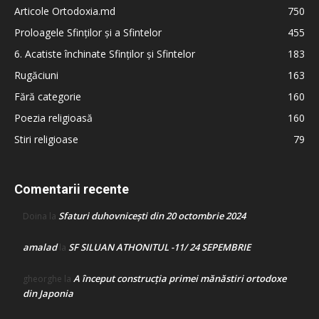
Articole Ortodoxia.md
750
Proloagele Sfinților și a Sfintelor
455
6. Acatiste închinate Sfinților și Sfintelor
183
Rugăciuni
163
Fără categorie
160
Poezia religioasă
160
Stiri religioase
79
Comentarii recente
Sfaturi duhovnicești din 20 octombrie 2024
Doina
la
amalad
SF SILUAN ATHONITUL -11/ 24 SEPEMBRIE
la
A început construcţia primei mănăstiri ortodoxe
gheorghe
la
din Japonia