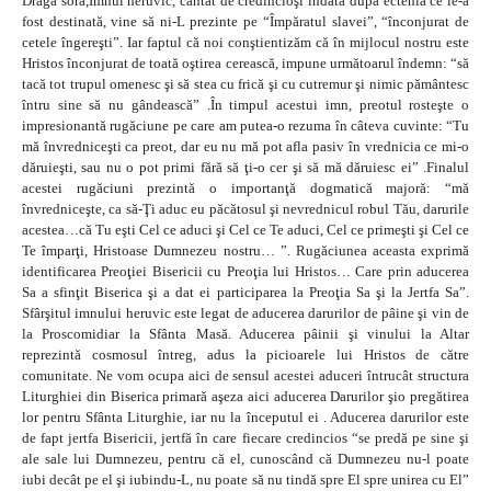
Dragă soră,Imnul heruvic, cântat de credincioşi îndată după ectenia ce le-a
fost destinată, vine să ni-L prezinte pe “Împăratul slavei”, “înconjurat de
cetele îngereşti”. Iar faptul că noi conştientizăm că în mijlocul nostru este
Hristos înconjurat de toată oştirea cerească, impune următoarul îndemn: “să
tacă tot trupul omenesc şi să stea cu frică şi cu cutremur şi nimic pământesc
întru sine să nu gândească” .În timpul acestui imn, preotul rosteşte o
impresionantă rugăciune pe care am putea-o rezuma în câteva cuvinte: “Tu
mă învredniceşti ca preot, dar eu nu mă pot afla pasiv în vrednicia ce mi-o
dăruieşti, sau nu o pot primi fără să ţi-o cer şi să mă dăruiesc ei” .Finalul
acestei rugăciuni prezintă o importanţă dogmatică majoră: “mă
învredniceşte, ca să-Ţi aduc eu păcătosul şi nevrednicul robul Tău, darurile
acestea…că Tu eşti Cel ce aduci şi Cel ce Te aduci, Cel ce primeşti şi Cel ce
Te împarţi, Hristoase Dumnezeu nostru… ”. Rugăciunea aceasta exprimă
identificarea Preoţiei Bisericii cu Preoţia lui Hristos… Care prin aducerea
Sa a sfinţit Biserica şi a dat ei participarea la Preoţia Sa şi la Jertfa Sa”.
Sfârşitul imnului heruvic este legat de aducerea darurilor de pâine şi vin de
la Proscomidiar la Sfânta Masă. Aducerea pâinii şi vinului la Altar
reprezintă cosmosul întreg, adus la picioarele lui Hristos de către
comunitate. Ne vom ocupa aici de sensul acestei aduceri întrucât structura
Liturghiei din Biserica primară aşeza aici aducerea Darurilor şio pregătirea
lor pentru Sfânta Liturghie, iar nu la începutul ei . Aducerea darurilor este
de fapt jertfa Bisericii, jertfă în care fiecare credincios “se predă pe sine şi
ale sale lui Dumnezeu, pentru că el, cunoscând că Dumnezeu nu-l poate
iubi decât pe el şi iubindu-L, nu poate să nu tindă spre El spre unirea cu El”