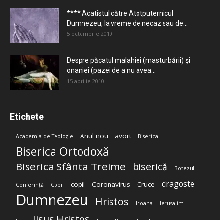
**** Acatistul către Atotputernicul
Dumnezeu, la vreme de necaz sau de...
5 octombrie 2010
Despre păcatul malahiei (masturbării) şi
onaniei (pazei de a nu avea...
15 aprilie 2010
Etichete
Anul nou
avort
Academia de Teologie
Biserica
Biserica Ortodoxă
Biserica Sfânta Treime
biserică
Botezul
dragoste
copil
Coronavirus
Cruce
Conferință
Copii
Dumnezeu
Hristos
Icoana
Ierusalim
Iisus Hristos