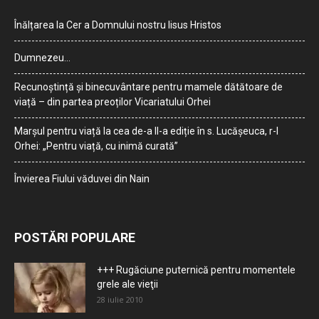
Înălțarea la Cer a Domnului nostru Iisus Hristos
Dumnezeu…
Recunoștință și binecuvântare pentru mamele dătătoare de
viață – din partea preoților Vicariatului Orhei
Marșul pentru viață la cea de-a II-a ediție în s. Lucășeuca, r-l
Orhei: „Pentru viață, cu inimă curată”
Învierea Fiului văduvei din Nain
POSTĂRI POPULARE
+++ Rugăciune puternică pentru momentele
grele ale vieţii
28 iulie 2010