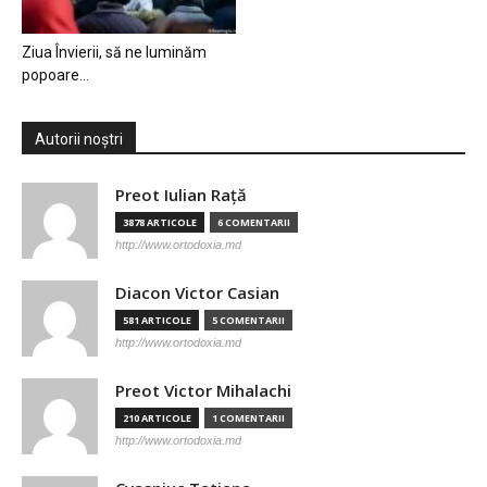
Ziua Învierii, să ne luminăm
popoare…
Autorii noștri
Preot Iulian Raţă
3878 ARTICOLE
6 COMENTARII
http://www.ortodoxia.md
Diacon Victor Casian
581 ARTICOLE
5 COMENTARII
http://www.ortodoxia.md
Preot Victor Mihalachi
210 ARTICOLE
1 COMENTARII
http://www.ortodoxia.md