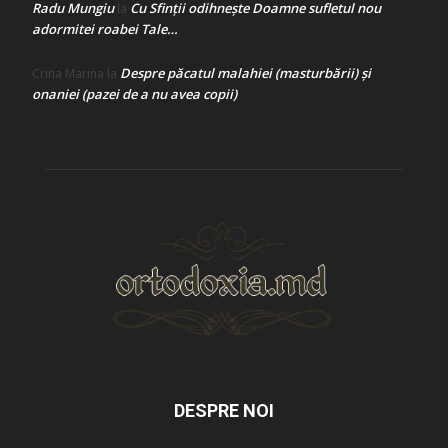
Radu Mungiu
Cu Sfinții odihnește Doamne sufletul nou
la
adormitei roabei Tale…
Despre păcatul malahiei (masturbării) şi
Crina Marina
la
onaniei (pazei de a nu avea copii)
DESPRE NOI