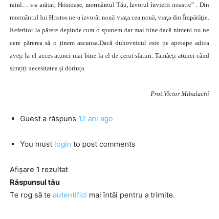
raiul… s-a arătat, Hristoase, mormântul Tău, Izvorul învierii noastre” . Din
mormântul lui Hristos ne-a izvorât nouă viaţa cea nouă, viaţa din Împărăţie.
Referitor la părere depinde cum o spunem dar mai bine dacă nimeni nu ne
cere părerea să o ținem ascunsa.Dacă duhovnicul este pe aproape adica
aveți la el acces atunci mai bine la el de cerut sfaturi. Tamâeți atunci când
simțiți necesitatea și dorința.
Prot.Victor Mihalachi
Guest
a răspuns
12 ani ago
You must
login
to post comments
Afișare 1 rezultat
Răspunsul tău
Te rog să te
autentifici
mai întâi pentru a trimite.