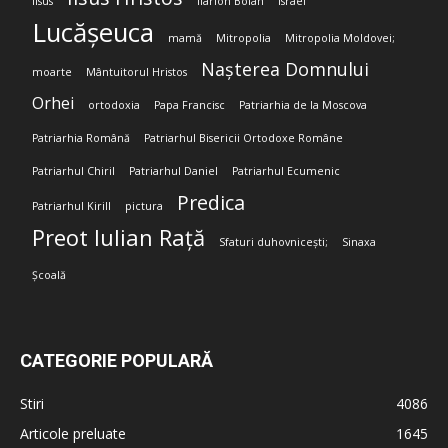
Iisus
Ilarion Boian
Israel
Lucășeuca
mamă
Mitropolia
Mitropolia Moldovei;
Nașterea Domnului
moarte
Mântuitorul Hristos
Orhei
ortodoxia
Papa Francisc
Patriarhia de la Moscova
Patriarhia Română
Patriarhul Bisericii Ortodoxe Române
Patriarhul Chiril
Patriarhul Daniel
Patriarhul Ecumenic
Predica
Patriarhul Kirill
pictura
Preot Iulian Rață
Sfaturi duhovnicești;
Sinaxa
Școală
CATEGORIE POPULARĂ
Stiri
4086
Articole preluate
1645