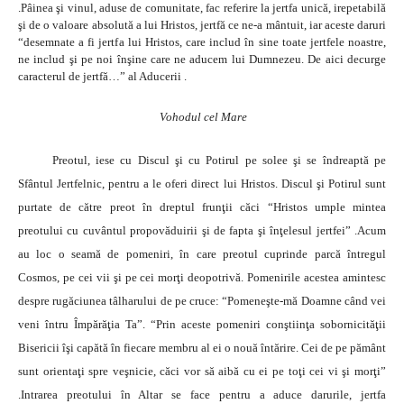
.Pâinea şi vinul, aduse de comunitate, fac referire la jertfa unică, irepetabilă
şi de o valoare absolută a lui Hristos, jertfă ce ne-a mântuit, iar aceste daruri
“desemnate a fi jertfa lui Hristos, care includ în sine toate jertfele noastre,
ne includ şi pe noi înşine care ne aducem lui Dumnezeu. De aici decurge
caracterul de jertfă…” al Aducerii .
Vohodul cel Mare
Preotul, iese cu Discul şi cu Potirul pe solee şi se îndreaptă pe
Sfântul Jertfelnic, pentru a le oferi direct lui Hristos. Discul şi Potirul sunt
purtate de către preot în dreptul frunţii căci “Hristos umple mintea
preotului cu cuvântul propovăduirii şi de fapta şi înţelesul jertfei” .Acum
au loc o seamă de pomeniri, în care preotul cuprinde parcă întregul
Cosmos, pe cei vii şi pe cei morţi deopotrivă. Pomenirile acestea amintesc
despre rugăciunea tâlharului de pe cruce: “Pomeneşte-mă Doamne când vei
veni întru Împărăţia Ta”. “Prin aceste pomeniri conştiinţa sobornicităţii
Bisericii îşi capătă în fiecare membru al ei o nouă întărire. Cei de pe pământ
sunt orientaţi spre veşnicie, căci vor să aibă cu ei pe toţi cei vi şi morţi”
.Intrarea preotului în Altar se face pentru a aduce darurile, jertfa