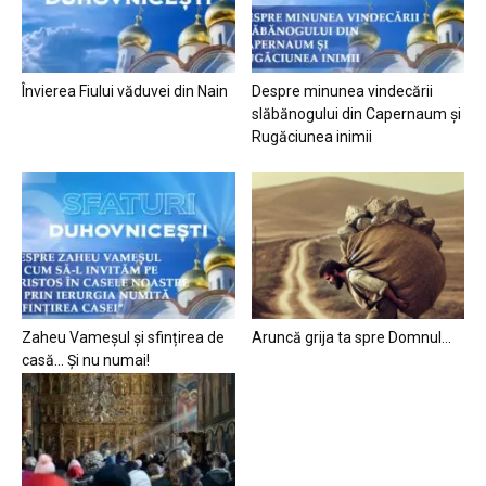
Învierea Fiului văduvei din Nain
Despre minunea vindecării
slăbănogului din Capernaum și
Rugăciunea inimii
Zaheu Vameșul și sfințirea de
Aruncă grija ta spre Domnul…
casă… Și nu numai!