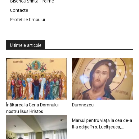
Biserica Sfinta Treime
Contacte
Profețiile timpului
Ultimele articole
Înălțarea la Cer a Domnului
Dumnezeu…
nostru Iisus Hristos
Marșul pentru viață la cea de-a
II-a ediție în s. Lucășeuca,...