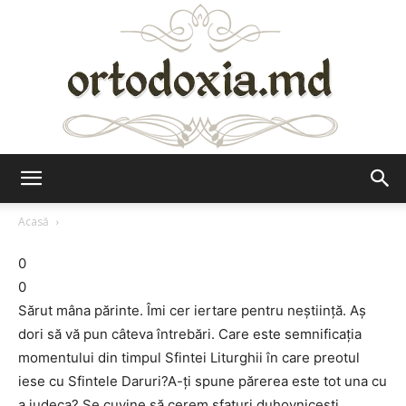
Ortodoxia.md
Acasă
0
0
Sărut mâna părinte. Îmi cer iertare pentru neștiință. Aș
dori să vă pun câteva întrebări. Care este semnificația
momentului din timpul Sfintei Liturghii în care preotul
iese cu Sfintele Daruri?A-ți spune părerea este tot una cu
a judeca? Se cuvine să cerem sfaturi duhovnicești